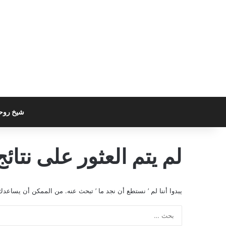
شيخ روح
لم يتم العثور على نتائج
يبدوا أننا لم ’ نستطع أن نجد ما ’ تبحث عنه. من الممكن أن يساعدك