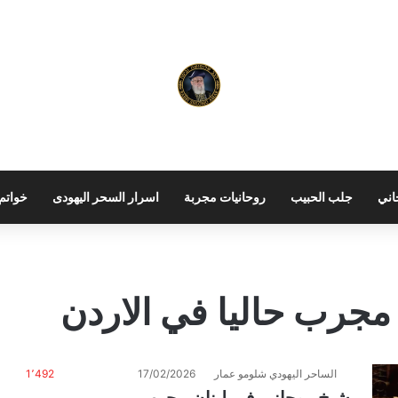
اني
جلب الحبيب
روحانيات مجربة
اسرار السحر اليهودى
خواتم 
مجرب حاليا في الاردن
الساحر اليهودي شلومو عمار
17/02/2026
1٬492