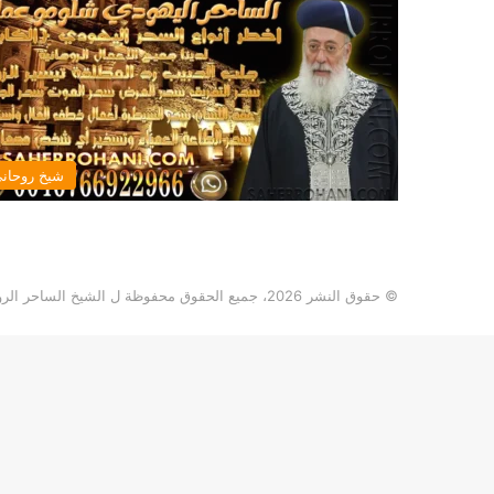
شيخ روحان
© حقوق النشر 2026، جميع الحقوق محفوظة ل الشيخ الساحر الروحاني