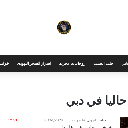
اني
جلب الحبيب
روحانيات مجربة
اسرار السحر اليهودى
خواتم 
حاليا في دبي
الساحر اليهودي شلومو عمار
10/04/2026
1٬531