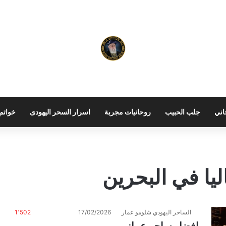
اني
جلب الحبيب
روحانيات مجربة
اسرار السحر اليهودى
خواتم 
ا في البحرين
الساحر اليهودي شلومو عمار
17/02/2026
1٬502