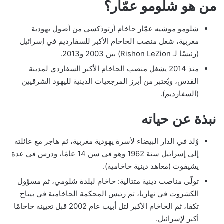
من هو شلومو عمّار؟
شلومو موشيه عمّار حاخام أرثوذكسي من أصول يهودية
مغربية، شغل منصب الحاخام الأكبر للسفارديم في إسرائيل
(رئيسًا لـ Rishon LeZion) بين 2003 و2013.
منذ 2014 يشغل منصب الحاخام الأكبر السفاردي لمدينة
القدس، ويُعتبر من أبرز المرجعيات الدينية لليهود الشرقيين
(السفارديم).
نبذة عن حياته
وُلد في الدار البيضاء لأسرة يهودية مغربية، ثم هاجر مع عائلته
إلى إسرائيل سنة 1962 وهو في سن 14 عامًا، ودرس في عدة
يشيفوت (معاهد دينية حاخامية).
تولّى مناصب دينية متتالية: حاخام لبلدة شلومي، ثم مسؤول
الكشروت في نهاريا، ثم رئيس المحكمة الحاخامية في بيتاح
تكفا، ثم الحاخام الأكبر لتل أبيب عام 2002 قبل تعيينه حاخامًا
أكبر لإسرائيل.