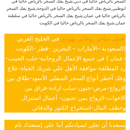
السحر بالرياض حاليا في دبي,شيخ يفك السحر بالرياض حاليا في
ابوظبي,شيخ يفك السحر بالرياض حاليا في الدوحة,شيخ يفك السحر
بالرياض حاليا في عمان,شيخ يفك السحر بالرياض حاليا في سلطنة
عمان,شيخ يفك السحر بالرياض حاليا في الكويت
افضل ساحر روحاني يهودي
في الخليج العربي
(السعودية -الأمارات – البحرين -قطر -الكويت
-عمان ) في جميع الإعمال الروحانية-جلب الحبيب-
رد المطلقة-موافقة الأهل علي شريك الحياة-علاج
وفك أخطر أنواع السحر السفلي الأسود-طلاق بين
الازواج-مرض-جنون-سلب ارادة-فراق بين
الاخوات-الزواج بمن تحبون- أعمال استنزال
وخطف المال-استخراج الكنوز والدفائن
يسعدنا أن نعلن لسيادتكم أننا على إستعداد تام