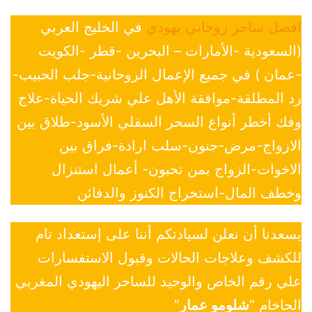
افضل ساحر روحاني يهودي
في الخليج العربي
(السعودية -الأمارات – البحرين -قطر -الكويت
-عمان ) في جميع الإعمال الروحانية-جلب الحبيب-
رد المطلقة-موافقة الأهل علي شريك الحياة-علاج
وفك أخطر أنواع السحر السفلي الأسود-طلاق بين
الازواج-مرض-جنون-سلب ارادة-فراق بين
الاخوات-الزواج بمن تحبون- أعمال استنزال
وخطف المال-استخراج الكنوز والدفائن
يسعدنا أن نعلن لسيادتكم أننا على إستعداد تام
للكشف وعلاجات الحالات وقبول الاستفسارات
علي رقم الخاص والوحيد للساحر اليهودي المغربي
الحاخام “
شلومو عمار
”