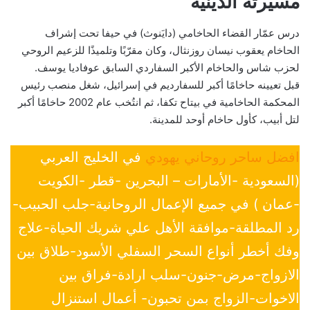
مسيرته الدينية
درس عمّار القضاء الحاخامي (دايَنوث) في حيفا تحت إشراف
الحاخام يعقوب نيسان روزنثال، وكان مقرّبًا وتلميذًا للزعيم الروحي
لحزب شاس والحاخام الأكبر السفاردي السابق عوفاديا يوسف.
قبل تعيينه حاخامًا أكبر للسفارديم في إسرائيل، شغل منصب رئيس
المحكمة الحاخامية في بيتاح تكفا، ثم انتُخب عام 2002 حاخامًا أكبر
لتل أبيب، كأول حاخام أوحد للمدينة.
افضل ساحر روحاني يهودي
في الخليج العربي
(السعودية -الأمارات – البحرين -قطر -الكويت
-عمان ) في جميع الإعمال الروحانية-جلب الحبيب-
رد المطلقة-موافقة الأهل علي شريك الحياة-علاج
وفك أخطر أنواع السحر السفلي الأسود-طلاق بين
الازواج-مرض-جنون-سلب ارادة-فراق بين
الاخوات-الزواج بمن تحبون- أعمال استنزال