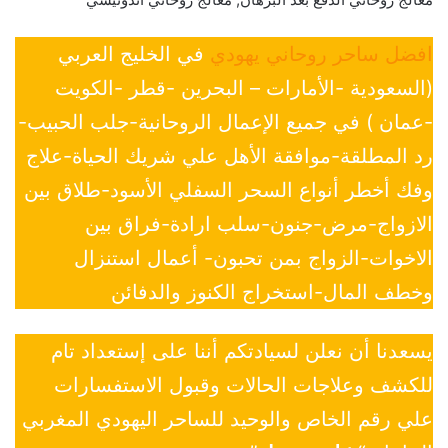
افضل ساحر روحاني يهودي
في الخليج العربي
(السعودية -الأمارات – البحرين -قطر -الكويت
-عمان ) في جميع الإعمال الروحانية-جلب الحبيب-
رد المطلقة-موافقة الأهل علي شريك الحياة-علاج
وفك أخطر أنواع السحر السفلي الأسود-طلاق بين
الازواج-مرض-جنون-سلب ارادة-فراق بين
الاخوات-الزواج بمن تحبون- أعمال استنزال
وخطف المال-استخراج الكنوز والدفائن
يسعدنا أن نعلن لسيادتكم أننا على إستعداد تام
للكشف وعلاجات الحالات وقبول الاستفسارات
علي رقم الخاص والوحيد للساحر اليهودي المغربي