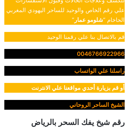
للكشف وعلاجات الحالات وقبول الاستفسارات
علي رقم الخاص والوحيد للساحر اليهودي المغربي
الحاخام “
شلومو عمار
”
قم بالاتصال بنا علي رقمنا الوحيد
0046766922966
راسلنا علي الواتساب
أو قم بزيارة أحدي مواقعنا علي الانترنت
الشيخ الساحر الروحاني
رقم شيخ يفك السحر بالرياض