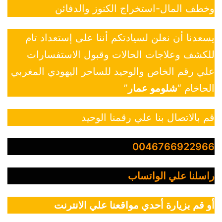
وخطف المال-استخراج الكنوز والدفائن
يسعدنا أن نعلن لسيادتكم أننا على إستعداد تام
للكشف وعلاجات الحالات وقبول الاستفسارات
علي رقم الخاص والوحيد للساحر اليهودي المغربي
الحاخام “
شلومو عمار
”
قم بالاتصال بنا علي رقمنا الوحيد
0046766922966
راسلنا علي الواتساب
أو قم بزيارة أحدي مواقعنا علي الانترنت