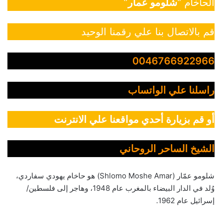
الحاخام “
شلومو عمار
”
قم بالاتصال بنا علي رقمنا الوحيد
0046766922966
راسلنا علي الواتساب
أو قم بزيارة أحدي مواقعنا علي الانترنت
الشيخ الساحر الروحاني
شلومو عمّار (Shlomo Moshe Amar) هو حاخام يهودي سفاردي،
وُلد في الدار البيضاء بالمغرب عام 1948، وهاجر إلى فلسطين/
إسرائيل عام 1962.