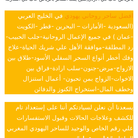
افضل ساحر روحاني يهودي
في الخليج العربي
(السعودية -الأمارات – البحرين -قطر -الكويت
-عمان ) في جميع الإعمال الروحانية-جلب الحبيب-
رد المطلقة-موافقة الأهل علي شريك الحياة-علاج
وفك أخطر أنواع السحر السفلي الأسود-طلاق بين
الازواج-مرض-جنون-سلب ارادة-فراق بين
الاخوات-الزواج بمن تحبون- أعمال استنزال
وخطف المال-استخراج الكنوز والدفائن
يسعدنا أن نعلن لسيادتكم أننا على إستعداد تام
للكشف وعلاجات الحالات وقبول الاستفسارات
علي رقم الخاص والوحيد للساحر اليهودي المغربي