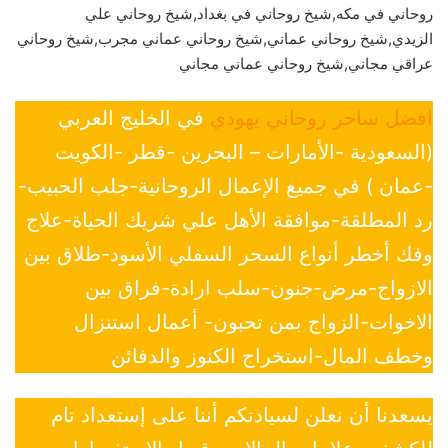
روحاني في مكه,شيخ روحاني في بغداد,شيخ روحاني علي
الزيدي,شيخ روحاني عماني,شيخ روحاني عماني مجرب,شيخ روحاني
عراقي مجاني,شيخ روحاني عماني مجاني
افضل ساحر روحاني يهودي
في الخليج العربي
(السعودية -الأمارات – البحرين -قطر -الكويت
-عمان ) في جميع الإعمال الروحانية-جلب الحبيب-
رد المطلقة-موافقة الأهل علي شريك الحياة-علاج
وفك أخطر أنواع السحر السفلي الأسود-طلاق بين
الازواج-مرض-جنون-سلب ارادة-فراق بين
الاخوات-الزواج بمن تحبون- أعمال استنزال
وخطف المال-استخراج الكنوز والدفائن
يسعدنا أن نعلن لسيادتكم أننا على إستعداد تام