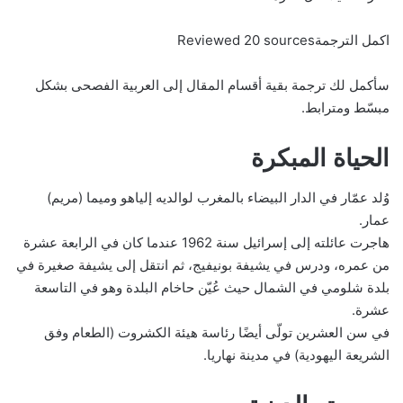
اكمل الترجمةReviewed 20 sources
سأكمل لك ترجمة بقية أقسام المقال إلى العربية الفصحى بشكل
مبسّط ومترابط.
الحياة المبكرة
وُلد عمّار في الدار البيضاء بالمغرب لوالديه إلياهو وميما (مريم)
عمار.
هاجرت عائلته إلى إسرائيل سنة 1962 عندما كان في الرابعة عشرة
من عمره، ودرس في يشيفة بونيفيج، ثم انتقل إلى يشيفة صغيرة في
بلدة شلومي في الشمال حيث عُيّن حاخام البلدة وهو في التاسعة
عشرة.
في سن العشرين تولّى أيضًا رئاسة هيئة الكشروت (الطعام وفق
الشريعة اليهودية) في مدينة نهاريا.