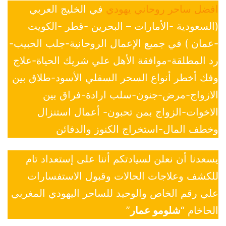
افضل ساحر روحاني يهودي
في الخليج العربي
(السعودية -الأمارات – البحرين -قطر -الكويت
-عمان ) في جميع الإعمال الروحانية-جلب الحبيب-
رد المطلقة-موافقة الأهل علي شريك الحياة-علاج
وفك أخطر أنواع السحر السفلي الأسود-طلاق بين
الازواج-مرض-جنون-سلب ارادة-فراق بين
الاخوات-الزواج بمن تحبون- أعمال استنزال
وخطف المال-استخراج الكنوز والدفائن
يسعدنا أن نعلن لسيادتكم أننا على إستعداد تام
للكشف وعلاجات الحالات وقبول الاستفسارات
علي رقم الخاص والوحيد للساحر اليهودي المغربي
الحاخام “
شلومو عمار
”