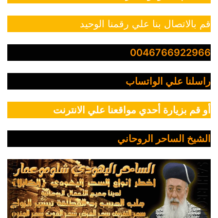
قم بالاتصال بنا علي رقمنا الوحيد
0046766922966
راسلنا علي الواتساب
أو قم بزيارة أحدي مواقعنا علي الانترنت
الشيخ الساحر الروحاني