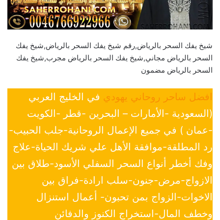
شيخ يفك السحر بالرياض,رقم شيخ يفك السحر بالرياض,شيخ يفك
السحر بالرياض مجاني,شيخ يفك السحر بالرياض مجرب,شيخ يفك
السحر بالرياض مضمون
افضل ساحر روحاني يهودي
في الخليج العربي
(السعودية -الأمارات – البحرين -قطر -الكويت
-عمان ) في جميع الإعمال الروحانية-جلب الحبيب-
رد المطلقة-موافقة الأهل علي شريك الحياة-علاج
وفك أخطر أنواع السحر السفلي الأسود-طلاق بين
الازواج-مرض-جنون-سلب ارادة-فراق بين
الاخوات-الزواج بمن تحبون- أعمال استنزال
وخطف المال-استخراج الكنوز والدفائن