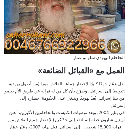
الحاخام اليهودي شلومو عمار
العمل مع «القبائل الضائعة»
بذل عمّار جهدًا كبيرًا لإحضار جماعة الفلاش مورا (من أصول يهودية
إثيوبية) إلى إسرائيل، وصرّح بأن كل من له قرابة عن طريق الأم بعضو
من بيتا إسرائيل يُعدّ يهوديًا وينبغي على الحكومة إحضاره إلى
إسرائيل.
في يناير 2004، وبعد توصيات الكنيست والحاخامين الأكبرين، أعلن
أريئيل شارون خطة (لم تُنفذ إلى حدّ كبير) لإحضار جميع الفلاش مورا
– قرابة 18,000 شخص – إلى إسرائيل قبل نهاية 2007، وعبّر عمّار