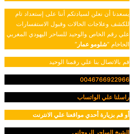
يسعدنا أن نعلن لسيادتكم أننا على إستعداد تام
للكشف وعلاجات الحالات وقبول الاستفسارات
علي رقم الخاص والوحيد للساحر اليهودي المغربي
الحاخام “
شلومو عمار
”
قم بالاتصال بنا علي رقمنا الوحيد
0046766922966
راسلنا علي الواتساب
أو قم بزيارة أحدي مواقعنا علي الانترنت
الشيخ الساحر الروحاني