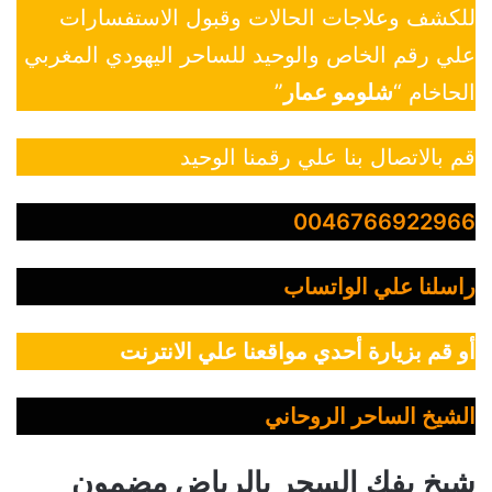
للكشف وعلاجات الحالات وقبول الاستفسارات
علي رقم الخاص والوحيد للساحر اليهودي المغربي
الحاخام “
شلومو عمار
”
قم بالاتصال بنا علي رقمنا الوحيد
0046766922966
راسلنا علي الواتساب
أو قم بزيارة أحدي مواقعنا علي الانترنت
الشيخ الساحر الروحاني
شيخ يفك السحر بالرياض مضمون