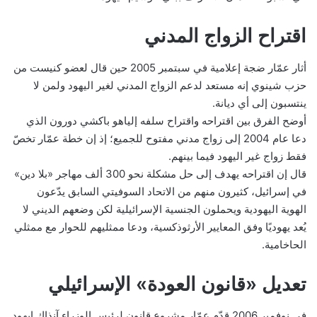
اقتراح الزواج المدني
أثار عمّار ضجة إعلامية في سبتمبر 2005 حين قال لعضو كنيست من
حزب شينوي إنه مستعد لدعم الزواج المدني لغير اليهود ولمن لا
ينتسبون إلى أي ديانة.
أوضح الفرق بين اقتراحه واقتراح سلفه إلياهو باكشي دورون الذي
دعا عام 2004 إلى زواج مدني مفتوح للجميع؛ إذ إن خطة عمّار تخصّ
فقط زواج غير اليهود فيما بينهم.
قال إن اقتراحه يهدف إلى حل مشكلة نحو 300 ألف مهاجر «بلا دين»
في إسرائيل، كثيرون منهم من الاتحاد السوفيتي السابق يدّعون
الهوية اليهودية ويحملون الجنسية الإسرائيلية لكن وضعهم الديني لا
يُعد يهوديًا وفق المعايير الأرثوذكسية، ودعا ممثليهم للحوار مع ممثلي
الحاخامية.
تعديل «قانون العودة» الإسرائيلي
في نوفمبر 2006 قدّم عمّار مشروع قانون لرئيس الوزراء آنذاك إيهود