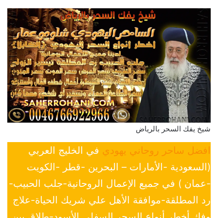
شيخ يفك السحر بالرياض
افضل ساحر روحاني يهودي
في الخليج العربي
(السعودية -الأمارات – البحرين -قطر -الكويت
-عمان ) في جميع الإعمال الروحانية-جلب الحبيب-
رد المطلقة-موافقة الأهل علي شريك الحياة-علاج
وفك أخطر أنواع السحر السفلي الأسود-طلاق بين