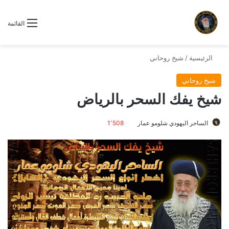
القائمة
الرئيسية
/
شيخ روحاني
شيخ روحاني
شيخ يفك السحر بالرياض
الساحر اليهودي شلومو عمار
1٬508