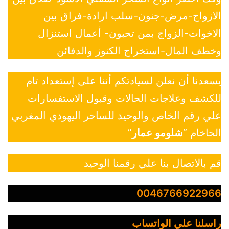
الازواج-مرض-جنون-سلب ارادة-فراق بين
الاخوات-الزواج بمن تحبون- أعمال استنزال
وخطف المال-استخراج الكنوز والدفائن
يسعدنا أن نعلن لسيادتكم أننا على إستعداد تام
للكشف وعلاجات الحالات وقبول الاستفسارات
علي رقم الخاص والوحيد للساحر اليهودي المغربي
الحاخام “
شلومو عمار
”
قم بالاتصال بنا علي رقمنا الوحيد
0046766922966
راسلنا علي الواتساب