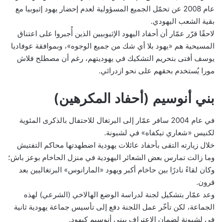
عام 2008 عن تحمّل الجميع المسؤولية لعدم إحضار يهود إثيوبيا مع
بقية الشعب اليهودي.
لاحقًا قرّر عمّار أن أحفاد اليهود الإثيوبيين الذين أُجبروا على اعتناق
المسيحية هم «يهود بلا أي شك من جميع الوجوه»، وبموافقة عوفاديا
يوسف أفتى بتحريم التشكيك في يهوديتهم، رغم أن مصطلح فلاش
مورا يُستخدم بحقهم على نحو ازدرائي.
بني أنوسيم (أحفاد المكرهين)
في عام 2004 سافر عمّار إلى البرتغال للاحتفال بالذكرى المئوية
لكنيس «شعاري تيكفاه» في لشبونة.
خلال زيارته التقى بأحفاد عائلات يهودية اضطهدتها محاكم التفتيش
وما زالت تمارس بعض الشعائر اليهودية في منزل الحاخام بوعز باش؛
وكان لقاءً نادرًا بين حاخام أكبر ويهود «المارانوس» البرتغاليين بعد
قرون.
وعد عمّار بتشكيل لجنة لدراسة الوضع الهالاخي (الشرعي) لهذه
الجماعة، لكن تأخّر عمل اللجنة دفع إلى تأسيس جماعة يهودية ثانية
في لشبونة لضمان الاعتراف ببني أنوسيم كيهود.