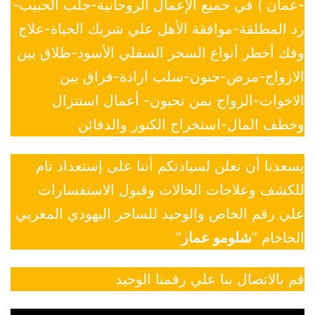
-عمان ) في جميع الإعمال الروحانية-جلب الحبيب-
رد المطلقة-موافقة الأهل علي شريك الحياة-علاج
وفك أخطر أنواع السحر السفلي الأسود-طلاق بين
الازواج-مرض-جنون-سلب ارادة-فراق بين
الاخوات-الزواج بمن تحبون- أعمال استنزال
وخطف المال-استخراج الكنوز والدفائن
يسعدنا أن نعلن لسيادتكم أننا على إستعداد تام
للكشف وعلاجات الحالات وقبول الاستفسارات
علي رقم الخاص والوحيد للساحر اليهودي المغربي
الحاخام “
شلومو عمار
”
قم بالاتصال بنا علي رقمنا الوحيد