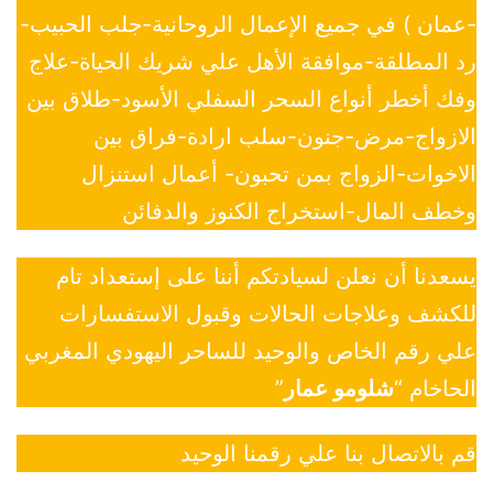
-عمان ) في جميع الإعمال الروحانية-جلب الحبيب-
رد المطلقة-موافقة الأهل علي شريك الحياة-علاج
وفك أخطر أنواع السحر السفلي الأسود-طلاق بين
الازواج-مرض-جنون-سلب ارادة-فراق بين
الاخوات-الزواج بمن تحبون- أعمال استنزال
وخطف المال-استخراج الكنوز والدفائن
يسعدنا أن نعلن لسيادتكم أننا على إستعداد تام
للكشف وعلاجات الحالات وقبول الاستفسارات
علي رقم الخاص والوحيد للساحر اليهودي المغربي
الحاخام “
شلومو عمار
”
قم بالاتصال بنا علي رقمنا الوحيد