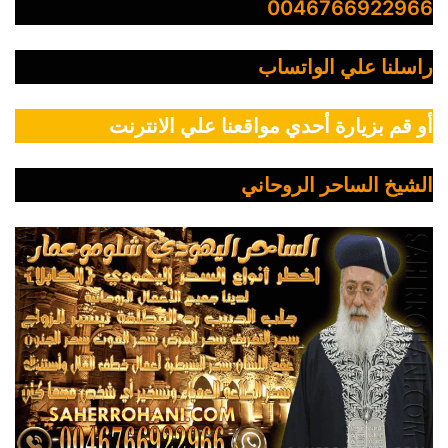
0046766922966
راسلنا علي الواتساب
أو قم بزيارة أحدي مواقعنا علي الانترنت
الشيخ الساحر الروحاني