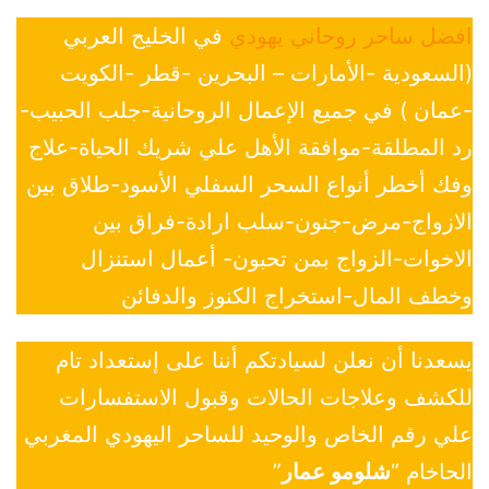
افضل ساحر روحاني يهودي
في الخليج العربي
(السعودية -الأمارات – البحرين -قطر -الكويت
-عمان ) في جميع الإعمال الروحانية-جلب الحبيب-
رد المطلقة-موافقة الأهل علي شريك الحياة-علاج
وفك أخطر أنواع السحر السفلي الأسود-طلاق بين
الازواج-مرض-جنون-سلب ارادة-فراق بين
الاخوات-الزواج بمن تحبون- أعمال استنزال
وخطف المال-استخراج الكنوز والدفائن
يسعدنا أن نعلن لسيادتكم أننا على إستعداد تام
للكشف وعلاجات الحالات وقبول الاستفسارات
علي رقم الخاص والوحيد للساحر اليهودي المغربي
الحاخام “
شلومو عمار
”