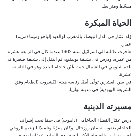
مبسّط ومترابط.
الحياة المبكرة
وُلد عمّار في الدار البيضاء بالمغرب لوالديه إلياهو وميما (مريم)
عمار.
هاجرت عائلته إلى إسرائيل سنة 1962 عندما كان في الرابعة عشرة
من عمره، ودرس في يشيفة بونيفيج، ثم انتقل إلى يشيفة صغيرة في
بلدة شلومي في الشمال حيث عُيّن حاخام البلدة وهو في التاسعة
عشرة.
في سن العشرين تولّى أيضًا رئاسة هيئة الكشروت (الطعام وفق
الشريعة اليهودية) في مدينة نهاريا.
مسيرته الدينية
درس عمّار القضاء الحاخامي (دايَنوث) في حيفا تحت إشراف
الحاخام يعقوب نيسان روزنثال، وكان مقرّبًا وتلميذًا للزعيم الروحي
لحزب شاس والحاخام الأكبر السفاردي السابق عوفاديا يوسف.