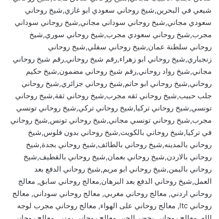
شيعي في البحرين,شيخ روحاني سعودي ابو غازي,شيخ روحاني
سعودي مجاني,شيخ روحاني سوداني مجاني,شيخ روحاني سوداني
مجرب,شيخ روحاني سعودي مجرب,شيخ روحاني سوري,شيخ
روحاني سلطنة عمان,شيخ روحاني سفلي,شيخ روحاني
زنجباري,شيخ روحاني ابو زهراء,رقم شيخ روحاني,رقم شيخ روحاني
مجاني,شيخ رواد روحاني,رقم شيخ روحاني مضمون,شيخ حكيم
روحاني,شيخ روحاني ابو حاتم,شيخ روحاني جزائري,شيخ روحاني
جلب حبيب,شيخ روحاني ثقه مجرب,شيخ روحاني ثقة,شيخ روحاني
تونسي,شيخ روحاني تركيا,شيخ روحاني تركي,شيخ روحاني تونسي
مجرب,شيخ روحاني تونسي مجاني,شيخ روحاني تونس,شيخ روحاني
في تركيا,شيخ روحاني بالكويت,شيخ روحاني بدون فلوس,شيخ
روحاني بالمدينه,شيخ روحاني بالطائف,شيخ روحاني بجدة,شيخ
روحاني بالاردن,شيخ روحاني بعمان,شيخ روحاني بالقطيف,شيخ
روحاني باليمن,شيخ روحاني ابو مريم,شيخ روحاني الدفع بعد
العمل,شيخ روحاني الدفع بعد البرهان,معالج روحاني سابق, معالج
روحاني اردني, معالج روحاني مغربي, معالج روحاني سوداني, معالج
روحاني ltc, معالج روحاني على الهواء, معالج روحاني مجرب لوجه
الله, معالج روحاني يحضر الجن, معالج روحاني يمني, معالج روحاني