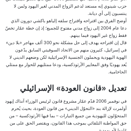
حزب شينوي إنه مستعد لدعم الزواج المدني لغير اليهود ولمن لا
ينتسبون إلى أي ديانة.
أوضح الفرق بين اقتراحه واقتراح سلفه إلياهو باكشي دورون الذي
دعا عام 2004 إلى زواج مدني مفتوح للجميع؛ إذ إن خطة عمّار تخصّ
فقط زواج غير اليهود فيما بينهم.
قال إن اقتراحه يهدف إلى حل مشكلة نحو 300 ألف مهاجر «بلا دين»
في إسرائيل، كثيرون منهم من الاتحاد السوفيتي السابق يدّعون
الهوية اليهودية ويحملون الجنسية الإسرائيلية لكن وضعهم الديني لا
يُعد يهوديًا وفق المعايير الأرثوذكسية، ودعا ممثليهم للحوار مع ممثلي
الحاخامية.
تعديل «قانون العودة» الإسرائيلي
في نوفمبر 2006 قدّم عمّار مشروع قانون لرئيس الوزراء آنذاك إيهود
أولمرت لإزالة بند «التحوّل الديني» من قانون العودة، بحيث يُحرم
المتحوّلون لليهودية من جميع التيارات – بما فيها الأرثوذكسية – من
حق المواطنة التلقائي بموجب هذا القانون، ويقتصر الحق على من
وُلدوا لأم يهودية.