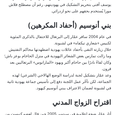
يوسف أفتى بتحريم التشكيك في يهوديتهم، رغم أن مصطلح فلاش
مورا يُستخدم بحقهم على نحو ازدرائي.
بني أنوسيم (أحفاد المكرهين)
في عام 2004 سافر عمّار إلى البرتغال للاحتفال بالذكرى المئوية
لكنيس «شعاري تيكفاه» في لشبونة.
خلال زيارته التقى بأحفاد عائلات يهودية اضطهدتها محاكم التفتيش
وما زالت تمارس بعض الشعائر اليهودية في منزل الحاخام بوعز باش؛
وكان لقاءً نادرًا بين حاخام أكبر ويهود «المارانوس» البرتغاليين بعد
قرون.
وعد عمّار بتشكيل لجنة لدراسة الوضع الهالاخي (الشرعي) لهذه
الجماعة، لكن تأخّر عمل اللجنة دفع إلى تأسيس جماعة يهودية ثانية
في لشبونة لضمان الاعتراف ببني أنوسيم كيهود.
اقتراح الزواج المدني
أثار عمّار ضجة إعلامية في سبتمبر 2005 حين قال لعضو كنيست من