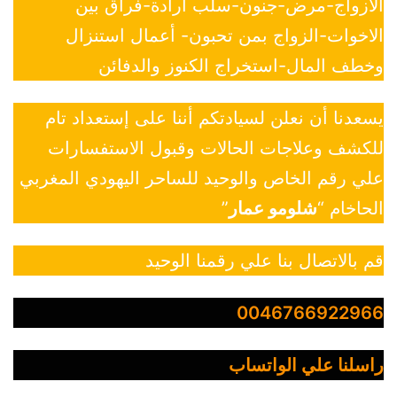
الازواج-مرض-جنون-سلب ارادة-فراق بين
الاخوات-الزواج بمن تحبون- أعمال استنزال
وخطف المال-استخراج الكنوز والدفائن
يسعدنا أن نعلن لسيادتكم أننا على إستعداد تام
للكشف وعلاجات الحالات وقبول الاستفسارات
علي رقم الخاص والوحيد للساحر اليهودي المغربي
الحاخام “
شلومو عمار
”
قم بالاتصال بنا علي رقمنا الوحيد
0046766922966
راسلنا علي الواتساب