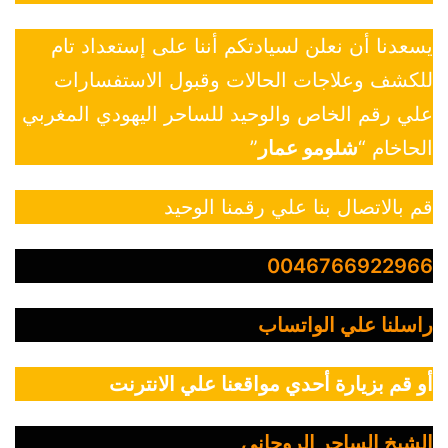
يسعدنا أن نعلن لسيادتكم أننا على إستعداد تام
للكشف وعلاجات الحالات وقبول الاستفسارات
علي رقم الخاص والوحيد للساحر اليهودي المغربي
الحاخام “
شلومو عمار
”
قم بالاتصال بنا علي رقمنا الوحيد
0046766922966
راسلنا علي الواتساب
أو قم بزيارة أحدي مواقعنا علي الانترنت
الشيخ الساحر الروحاني