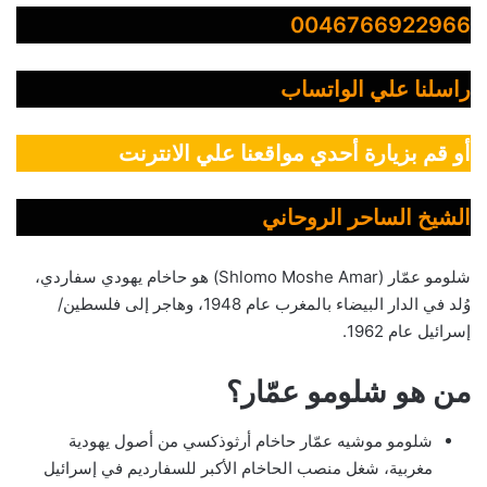
0046766922966
راسلنا علي الواتساب
أو قم بزيارة أحدي مواقعنا علي الانترنت
الشيخ الساحر الروحاني
شلومو عمّار (Shlomo Moshe Amar) هو حاخام يهودي سفاردي،
وُلد في الدار البيضاء بالمغرب عام 1948، وهاجر إلى فلسطين/
إسرائيل عام 1962.
من هو شلومو عمّار؟
شلومو موشيه عمّار حاخام أرثوذكسي من أصول يهودية
مغربية، شغل منصب الحاخام الأكبر للسفارديم في إسرائيل