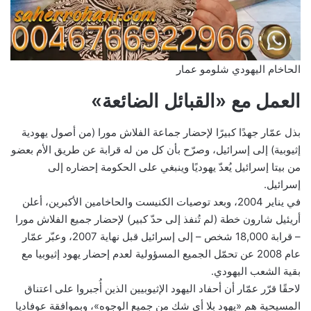
الحاخام اليهودي شلومو عمار
العمل مع «القبائل الضائعة»
بذل عمّار جهدًا كبيرًا لإحضار جماعة الفلاش مورا (من أصول يهودية
إثيوبية) إلى إسرائيل، وصرّح بأن كل من له قرابة عن طريق الأم بعضو
من بيتا إسرائيل يُعدّ يهوديًا وينبغي على الحكومة إحضاره إلى
إسرائيل.
في يناير 2004، وبعد توصيات الكنيست والحاخامين الأكبرين، أعلن
أريئيل شارون خطة (لم تُنفذ إلى حدّ كبير) لإحضار جميع الفلاش مورا
– قرابة 18,000 شخص – إلى إسرائيل قبل نهاية 2007، وعبّر عمّار
عام 2008 عن تحمّل الجميع المسؤولية لعدم إحضار يهود إثيوبيا مع
بقية الشعب اليهودي.
لاحقًا قرّر عمّار أن أحفاد اليهود الإثيوبيين الذين أُجبروا على اعتناق
المسيحية هم «يهود بلا أي شك من جميع الوجوه»، وبموافقة عوفاديا