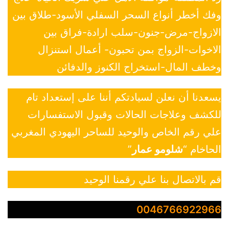
وفك أخطر أنواع السحر السفلي الأسود-طلاق بين
الازواج-مرض-جنون-سلب ارادة-فراق بين
الاخوات-الزواج بمن تحبون- أعمال استنزال
وخطف المال-استخراج الكنوز والدفائن
يسعدنا أن نعلن لسيادتكم أننا على إستعداد تام
للكشف وعلاجات الحالات وقبول الاستفسارات
علي رقم الخاص والوحيد للساحر اليهودي المغربي
الحاخام “
شلومو عمار
”
قم بالاتصال بنا علي رقمنا الوحيد
0046766922966