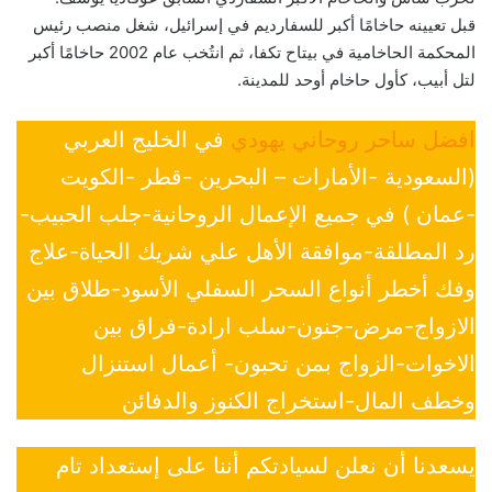
قبل تعيينه حاخامًا أكبر للسفارديم في إسرائيل، شغل منصب رئيس
المحكمة الحاخامية في بيتاح تكفا، ثم انتُخب عام 2002 حاخامًا أكبر
لتل أبيب، كأول حاخام أوحد للمدينة.
افضل ساحر روحاني يهودي
في الخليج العربي
(السعودية -الأمارات – البحرين -قطر -الكويت
-عمان ) في جميع الإعمال الروحانية-جلب الحبيب-
رد المطلقة-موافقة الأهل علي شريك الحياة-علاج
وفك أخطر أنواع السحر السفلي الأسود-طلاق بين
الازواج-مرض-جنون-سلب ارادة-فراق بين
الاخوات-الزواج بمن تحبون- أعمال استنزال
وخطف المال-استخراج الكنوز والدفائن
يسعدنا أن نعلن لسيادتكم أننا على إستعداد تام