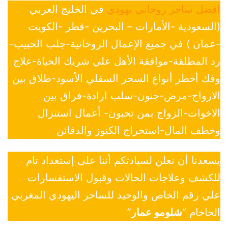
افضل ساحر روحاني يهودي
في الخليج العربي
(السعودية -الأمارات – البحرين -قطر -الكويت
-عمان ) في جميع الإعمال الروحانية-جلب الحبيب-
رد المطلقة-موافقة الأهل علي شريك الحياة-علاج
وفك أخطر أنواع السحر السفلي الأسود-طلاق بين
الازواج-مرض-جنون-سلب ارادة-فراق بين
الاخوات-الزواج بمن تحبون- أعمال استنزال
وخطف المال-استخراج الكنوز والدفائن
يسعدنا أن نعلن لسيادتكم أننا على إستعداد تام
للكشف وعلاجات الحالات وقبول الاستفسارات
علي رقم الخاص والوحيد للساحر اليهودي المغربي
الحاخام “
شلومو عمار
”