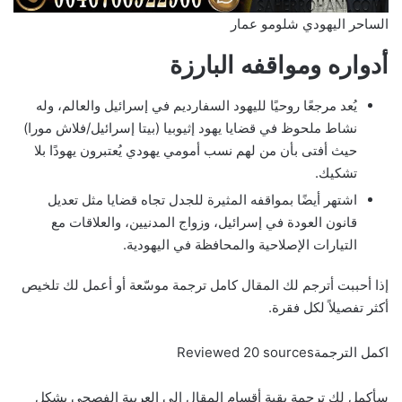
الساحر اليهودي شلومو عمار
أدواره ومواقفه البارزة
يُعد مرجعًا روحيًا لليهود السفارديم في إسرائيل والعالم، وله
نشاط ملحوظ في قضايا يهود إثيوبيا (بيتا إسرائيل/فلاش مورا)
حيث أفتى بأن من لهم نسب أمومي يهودي يُعتبرون يهودًا بلا
تشكيك.
اشتهر أيضًا بمواقفه المثيرة للجدل تجاه قضايا مثل تعديل
قانون العودة في إسرائيل، وزواج المدنيين، والعلاقات مع
التيارات الإصلاحية والمحافظة في اليهودية.
إذا أحببت أترجم لك المقال كامل ترجمة موسّعة أو أعمل لك تلخيص
أكثر تفصيلاً لكل فقرة.
اكمل الترجمةReviewed 20 sources
سأكمل لك ترجمة بقية أقسام المقال إلى العربية الفصحى بشكل