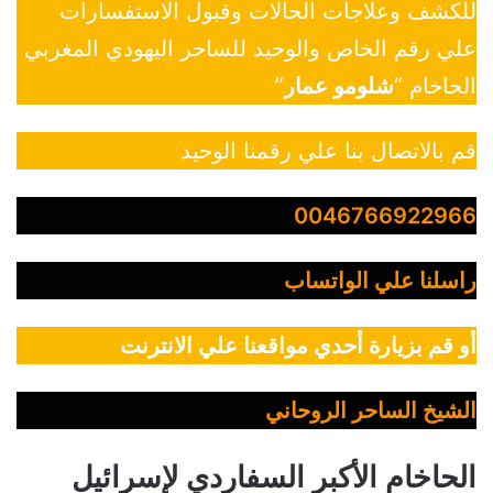
للكشف وعلاجات الحالات وقبول الاستفسارات
علي رقم الخاص والوحيد للساحر اليهودي المغربي
الحاخام “
شلومو عمار
”
قم بالاتصال بنا علي رقمنا الوحيد
0046766922966
راسلنا علي الواتساب
أو قم بزيارة أحدي مواقعنا علي الانترنت
الشيخ الساحر الروحاني
الحاخام الأكبر السفاردي لإسرائيل