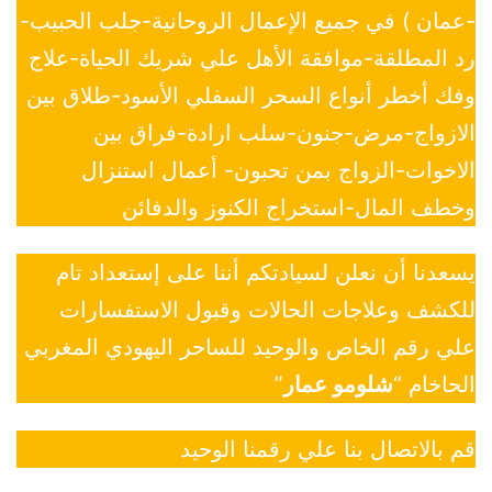
-عمان ) في جميع الإعمال الروحانية-جلب الحبيب-
رد المطلقة-موافقة الأهل علي شريك الحياة-علاج
وفك أخطر أنواع السحر السفلي الأسود-طلاق بين
الازواج-مرض-جنون-سلب ارادة-فراق بين
الاخوات-الزواج بمن تحبون- أعمال استنزال
وخطف المال-استخراج الكنوز والدفائن
يسعدنا أن نعلن لسيادتكم أننا على إستعداد تام
للكشف وعلاجات الحالات وقبول الاستفسارات
علي رقم الخاص والوحيد للساحر اليهودي المغربي
الحاخام “
شلومو عمار
”
قم بالاتصال بنا علي رقمنا الوحيد