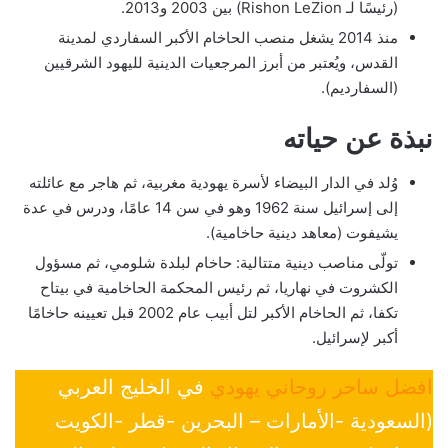
(رئيسًا لـ Rishon LeZion) بين 2003 و2013.
منذ 2014 يشغل منصب الحاخام الأكبر السفاردي لمدينة
القدس، ويُعتبر من أبرز المرجعيات الدينية لليهود الشرقيين
(السفارديم).
نبذة عن حياته
وُلد في الدار البيضاء لأسرة يهودية مغربية، ثم هاجر مع عائلته
إلى إسرائيل سنة 1962 وهو في سن 14 عامًا، ودرس في عدة
يشيفوت (معاهد دينية حاخامية).
تولّى مناصب دينية متتالية: حاخام لبلدة شلومي، ثم مسؤول
الكشروت في نهاريا، ثم رئيس المحكمة الحاخامية في بيتاح
تكفا، ثم الحاخام الأكبر لتل أبيب عام 2002 قبل تعيينه حاخامًا
أكبر لإسرائيل.
افضل ساحر روحاني يهودي
في الخليج العربي
(السعودية -الأمارات – البحرين -قطر -الكويت