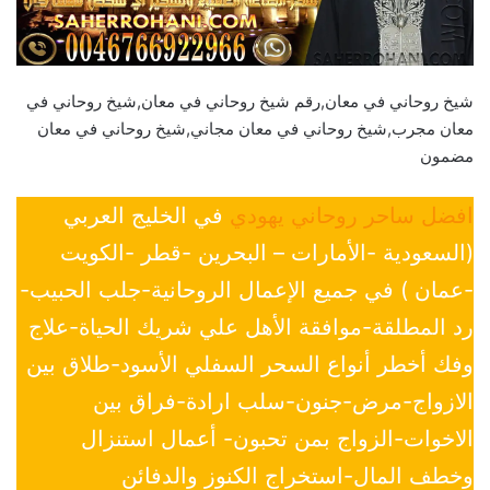
شيخ روحاني في معان,رقم شيخ روحاني في معان,شيخ روحاني في
معان مجرب,شيخ روحاني في معان مجاني,شيخ روحاني في معان
مضمون
افضل ساحر روحاني يهودي
في الخليج العربي
(السعودية -الأمارات – البحرين -قطر -الكويت
-عمان ) في جميع الإعمال الروحانية-جلب الحبيب-
رد المطلقة-موافقة الأهل علي شريك الحياة-علاج
وفك أخطر أنواع السحر السفلي الأسود-طلاق بين
الازواج-مرض-جنون-سلب ارادة-فراق بين
الاخوات-الزواج بمن تحبون- أعمال استنزال
وخطف المال-استخراج الكنوز والدفائن