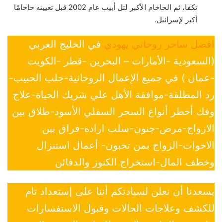
تكفا، ثم الحاخام الأكبر لتل أبيب عام 2002 قبل تعيينه حاخامًا
أكبر لإسرائيل.
افضل ساحر روحاني يهودي
في الخليج العربي
(السعودية -الأمارات – البحرين -قطر -الكويت
-عمان ) في جميع الإعمال الروحانية-جلب الحبيب-
رد المطلقة-موافقة الأهل علي شريك الحياة-علاج
وفك أخطر أنواع السحر السفلي الأسود-طلاق بين
الازواج-مرض-جنون-سلب ارادة-فراق بين
الاخوات-الزواج بمن تحبون- أعمال استنزال
وخطف المال-استخراج الكنوز والدفائن
يسعدنا أن نعلن لسيادتكم أننا على إستعداد تام
للكشف وعلاجات الحالات وقبول الاستفسارات