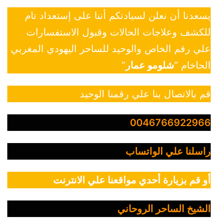
يسعدنا أن نعلن لسيادتكم أننا على إستعداد تام
للكشف وعلاجات الحالات وقبول الاستفسارات
علي رقم الخاص والوحيد للساحر اليهودي المغربي
الحاخام “
شلومو عمار
”
قم بالاتصال بنا علي رقمنا الوحيد
0046766922966
راسلنا علي الواتساب
أو قم بزيارة أحدي مواقعنا علي الانترنت
الشيخ الساحر الروحاني