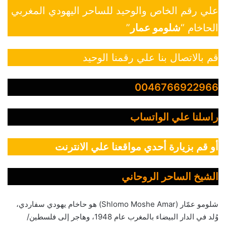
علي رقم الخاص والوحيد للساحر اليهودي المغربي
الحاخام “
شلومو عمار
”
قم بالاتصال بنا علي رقمنا الوحيد
0046766922966
راسلنا علي الواتساب
أو قم بزيارة أحدي مواقعنا علي الانترنت
الشيخ الساحر الروحاني
شلومو عمّار (Shlomo Moshe Amar) هو حاخام يهودي سفاردي،
وُلد في الدار البيضاء بالمغرب عام 1948، وهاجر إلى فلسطين/