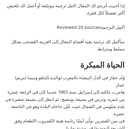
إذا أحببت أترجم لك المقال كامل ترجمة موسّعة أو أعمل لك تلخيص
أكثر تفصيلاً لكل فقرة.
اكمل الترجمةReviewed 20 sources
سأكمل لك ترجمة بقية أقسام المقال إلى العربية الفصحى بشكل
مبسّط ومترابط.
الحياة المبكرة
وُلد عمّار في الدار البيضاء بالمغرب لوالديه إلياهو وميما (مريم)
عمار.
هاجرت عائلته إلى إسرائيل سنة 1962 عندما كان في الرابعة عشرة
من عمره، ودرس في يشيفة بونيفيج، ثم انتقل إلى يشيفة صغيرة في
بلدة شلومي في الشمال حيث عُيّن حاخام البلدة وهو في التاسعة
عشرة.
في سن العشرين تولّى أيضًا رئاسة هيئة الكشروت (الطعام وفق
الشريعة اليهودية) في مدينة نهاريا.