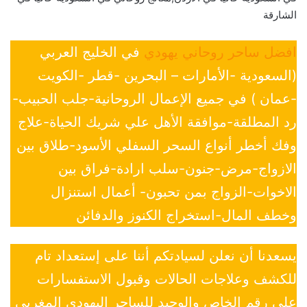
الشارقة
افضل ساحر روحاني يهودي
في الخليج العربي
(السعودية -الأمارات – البحرين -قطر -الكويت
-عمان ) في جميع الإعمال الروحانية-جلب الحبيب-
رد المطلقة-موافقة الأهل علي شريك الحياة-علاج
وفك أخطر أنواع السحر السفلي الأسود-طلاق بين
الازواج-مرض-جنون-سلب ارادة-فراق بين
الاخوات-الزواج بمن تحبون- أعمال استنزال
وخطف المال-استخراج الكنوز والدفائن
يسعدنا أن نعلن لسيادتكم أننا على إستعداد تام
للكشف وعلاجات الحالات وقبول الاستفسارات
علي رقم الخاص والوحيد للساحر اليهودي المغربي