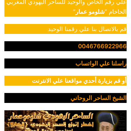
علي رقم الخاص والوحيد للساحر اليهودي المغربي
الحاخام “
شلومو عمار
”
قم بالاتصال بنا علي رقمنا الوحيد
0046766922966
راسلنا علي الواتساب
أو قم بزيارة أحدي مواقعنا علي الانترنت
الشيخ الساحر الروحاني