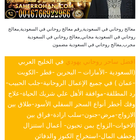
معالج روحاني في السعودية,رقم معالج روحاني في السعودية,معالج
روحاني في السعودية مجاني,معالج روحاني في السعودية
مجرب,معالج روحاني في السعودية مضمون
افضل ساحر روحاني يهودي
في الخليج العربي
(السعودية -الأمارات – البحرين -قطر -الكويت
-عمان ) في جميع الإعمال الروحانية-جلب الحبيب-
رد المطلقة-موافقة الأهل علي شريك الحياة-علاج
وفك أخطر أنواع السحر السفلي الأسود-طلاق بين
الازواج-مرض-جنون-سلب ارادة-فراق بين
الاخوات-الزواج بمن تحبون- أعمال استنزال
وخطف المال-استخراج الكنوز والدفائن