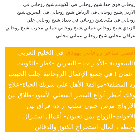
روحاني قوي جدا,شيخ روحاني في الكويت,شيخ روحاني في
الاردن,شيخ روحاني في الرياض,شيخ روحاني في البحرين,شيخ
روحاني في مكه,شيخ روحاني في بغداد,شيخ روحاني علي
الزيدي,شيخ روحاني عماني,شيخ روحاني عماني مجرب,شيخ روحاني
عراقي مجاني,شيخ روحاني عماني مجاني
افضل ساحر روحاني يهودي
في الخليج العربي
(السعودية -الأمارات – البحرين -قطر -الكويت
-عمان ) في جميع الإعمال الروحانية-جلب الحبيب-
رد المطلقة-موافقة الأهل علي شريك الحياة-علاج
وفك أخطر أنواع السحر السفلي الأسود-طلاق بين
الازواج-مرض-جنون-سلب ارادة-فراق بين
الاخوات-الزواج بمن تحبون- أعمال استنزال
وخطف المال-استخراج الكنوز والدفائن