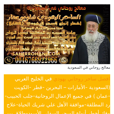
معالج روحاني في السعودية
افضل ساحر روحاني يهودي
في الخليج العربي
(السعودية -الأمارات – البحرين -قطر -الكويت
-عمان ) في جميع الإعمال الروحانية-جلب الحبيب-
رد المطلقة-موافقة الأهل علي شريك الحياة-علاج
وفك أخطر أنواع السحر السفلي الأسود-طلاق بين