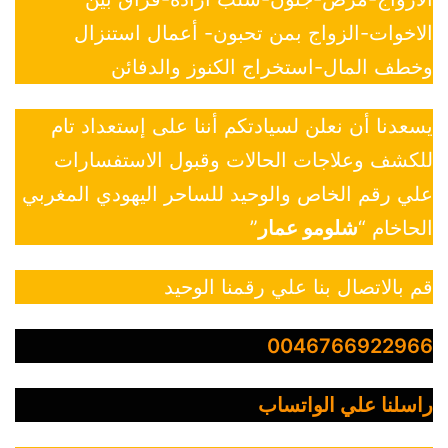
الاخوات-الزواج بمن تحبون- أعمال استنزال
وخطف المال-استخراج الكنوز والدفائن
يسعدنا أن نعلن لسيادتكم أننا على إستعداد تام
للكشف وعلاجات الحالات وقبول الاستفسارات
علي رقم الخاص والوحيد للساحر اليهودي المغربي
الحاخام “
شلومو عمار
”
قم بالاتصال بنا علي رقمنا الوحيد
0046766922966
راسلنا علي الواتساب