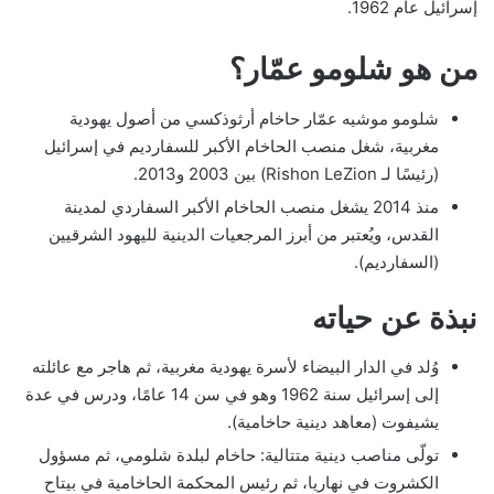
إسرائيل عام 1962.
من هو شلومو عمّار؟
شلومو موشيه عمّار حاخام أرثوذكسي من أصول يهودية
مغربية، شغل منصب الحاخام الأكبر للسفارديم في إسرائيل
(رئيسًا لـ Rishon LeZion) بين 2003 و2013.
منذ 2014 يشغل منصب الحاخام الأكبر السفاردي لمدينة
القدس، ويُعتبر من أبرز المرجعيات الدينية لليهود الشرقيين
(السفارديم).
نبذة عن حياته
وُلد في الدار البيضاء لأسرة يهودية مغربية، ثم هاجر مع عائلته
إلى إسرائيل سنة 1962 وهو في سن 14 عامًا، ودرس في عدة
يشيفوت (معاهد دينية حاخامية).
تولّى مناصب دينية متتالية: حاخام لبلدة شلومي، ثم مسؤول
الكشروت في نهاريا، ثم رئيس المحكمة الحاخامية في بيتاح