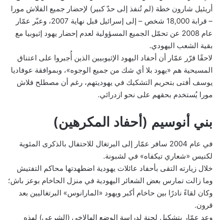
أريئيل شارون خطة (لم تُنفذ إلى حدّ كبير) لإحضار جميع الفلاش مورا
– قرابة 18,000 شخص – إلى إسرائيل قبل نهاية 2007، وعبّر عمّار
عام 2008 عن تحمّل الجميع المسؤولية لعدم إحضار يهود إثيوبيا مع
بقية الشعب اليهودي.
لاحقًا قرّر عمّار أن أحفاد اليهود الإثيوبيين الذين أُجبروا على اعتناق
المسيحية هم «يهود بلا أي شك من جميع الوجوه»، وبموافقة عوفاديا
يوسف أفتى بتحريم التشكيك في يهوديتهم، رغم أن مصطلح فلاش
مورا يُستخدم بحقهم على نحو ازدرائي.
بني أنوسيم (أحفاد المكرهين)
في عام 2004 سافر عمّار إلى البرتغال للاحتفال بالذكرى المئوية
لكنيس «شعاري تيكفاه» في لشبونة.
خلال زيارته التقى بأحفاد عائلات يهودية اضطهدتها محاكم التفتيش
وما زالت تمارس بعض الشعائر اليهودية في منزل الحاخام بوعز باش؛
وكان لقاءً نادرًا بين حاخام أكبر ويهود «المارانوس» البرتغاليين بعد
قرون.
وعد عمّار بتشكيل لجنة لدراسة الوضع الهالاخي (الشرعي) لهذه