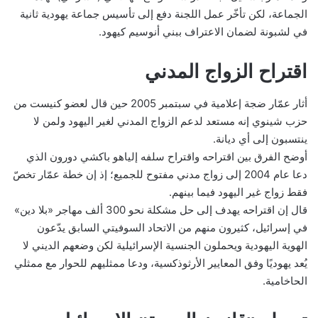
الجماعة، لكن تأخّر عمل اللجنة دفع إلى تأسيس جماعة يهودية ثانية
في لشبونة لضمان الاعتراف ببني أنوسيم كيهود.
اقتراح الزواج المدني
أثار عمّار ضجة إعلامية في سبتمبر 2005 حين قال لعضو كنيست من
حزب شينوي إنه مستعد لدعم الزواج المدني لغير اليهود ولمن لا
ينتسبون إلى أي ديانة.
أوضح الفرق بين اقتراحه واقتراح سلفه إلياهو باكشي دورون الذي
دعا عام 2004 إلى زواج مدني مفتوح للجميع؛ إذ إن خطة عمّار تخصّ
فقط زواج غير اليهود فيما بينهم.
قال إن اقتراحه يهدف إلى حل مشكلة نحو 300 ألف مهاجر «بلا دين»
في إسرائيل، كثيرون منهم من الاتحاد السوفيتي السابق يدّعون
الهوية اليهودية ويحملون الجنسية الإسرائيلية لكن وضعهم الديني لا
يُعد يهوديًا وفق المعايير الأرثوذكسية، ودعا ممثليهم للحوار مع ممثلي
الحاخامية.