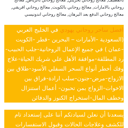
روحاني بالامارات, معالج روحاني بالكويت, معالج روحاني افريقي,
معالج روحاني الدفع بعد البرهان, معالج روحاني اندونيسي
افضل ساحر روحاني يهودي
في الخليج العربي
(السعودية -الأمارات – البحرين -قطر -الكويت
-عمان ) في جميع الإعمال الروحانية-جلب الحبيب-
رد المطلقة-موافقة الأهل علي شريك الحياة-علاج
وفك أخطر أنواع السحر السفلي الأسود-طلاق بين
الازواج-مرض-جنون-سلب ارادة-فراق بين
الاخوات-الزواج بمن تحبون- أعمال استنزال
وخطف المال-استخراج الكنوز والدفائن
يسعدنا أن نعلن لسيادتكم أننا على إستعداد تام
للكشف وعلاجات الحالات وقبول الاستفسارات