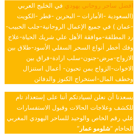
افضل ساحر روحاني يهودي
في الخليج العربي
(السعودية -الأمارات – البحرين -قطر -الكويت
-عمان ) في جميع الإعمال الروحانية-جلب الحبيب-
رد المطلقة-موافقة الأهل علي شريك الحياة-علاج
وفك أخطر أنواع السحر السفلي الأسود-طلاق بين
الازواج-مرض-جنون-سلب ارادة-فراق بين
الاخوات-الزواج بمن تحبون- أعمال استنزال
وخطف المال-استخراج الكنوز والدفائن
يسعدنا أن نعلن لسيادتكم أننا على إستعداد تام
للكشف وعلاجات الحالات وقبول الاستفسارات
علي رقم الخاص والوحيد للساحر اليهودي المغربي
الحاخام “
شلومو عمار
”