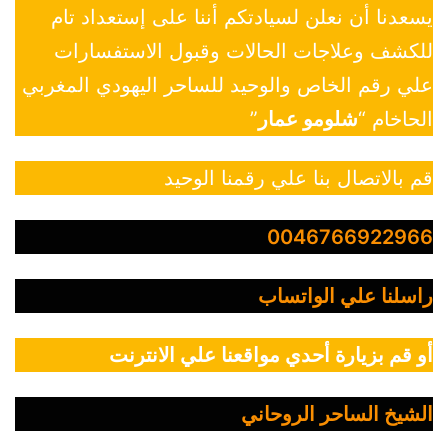
يسعدنا أن نعلن لسيادتكم أننا على إستعداد تام
للكشف وعلاجات الحالات وقبول الاستفسارات
علي رقم الخاص والوحيد للساحر اليهودي المغربي
الحاخام “
شلومو عمار
”
قم بالاتصال بنا علي رقمنا الوحيد
0046766922966
راسلنا علي الواتساب
أو قم بزيارة أحدي مواقعنا علي الانترنت
الشيخ الساحر الروحاني