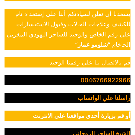
يسعدنا أن نعلن لسيادتكم أننا على إستعداد تام
للكشف وعلاجات الحالات وقبول الاستفسارات
علي رقم الخاص والوحيد للساحر اليهودي المغربي
الحاخام “
شلومو عمار
”
قم بالاتصال بنا علي رقمنا الوحيد
0046766922966
راسلنا علي الواتساب
أو قم بزيارة أحدي مواقعنا علي الانترنت
الشيخ الساحر الروحاني