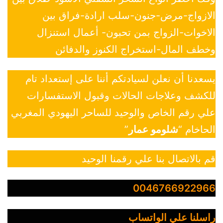
الازواج-مرض-جنون-سلب ارادة-فراق بين
الاخوات-الزواج بمن تحبون- أعمال استنزال
وخطف المال-استخراج الكنوز والدفائن
يسعدنا أن نعلن لسيادتكم أننا على إستعداد تام
للكشف وعلاجات الحالات وقبول الاستفسارات
علي رقم الخاص والوحيد للساحر اليهودي المغربي
الحاخام “
شلومو عمار
”
قم بالاتصال بنا علي رقمنا الوحيد
0046766922966
راسلنا علي الواتساب