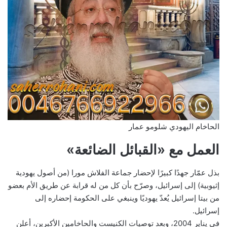
الحاخام اليهودي شلومو عمار
العمل مع «القبائل الضائعة»
بذل عمّار جهدًا كبيرًا لإحضار جماعة الفلاش مورا (من أصول يهودية
إثيوبية) إلى إسرائيل، وصرّح بأن كل من له قرابة عن طريق الأم بعضو
من بيتا إسرائيل يُعدّ يهوديًا وينبغي على الحكومة إحضاره إلى
إسرائيل.
في يناير 2004، وبعد توصيات الكنيست والحاخامين الأكبرين، أعلن