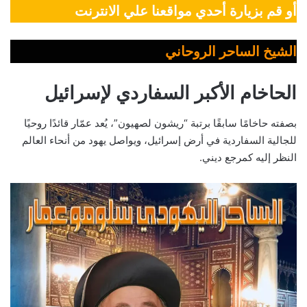
أو قم بزيارة أحدي مواقعنا علي الانترنت
الشيخ الساحر الروحاني
الحاخام الأكبر السفاردي لإسرائيل
بصفته حاخامًا سابقًا برتبة “ريشون لصهيون”، يُعد عمّار قائدًا روحيًا
للجالية السفاردية في أرض إسرائيل، ويواصل يهود من أنحاء العالم
النظر إليه كمرجع ديني.