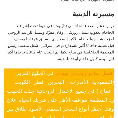
مسيرته الدينية
درس عمّار القضاء الحاخامي (دايَنوث) في حيفا تحت إشراف
الحاخام يعقوب نيسان روزنثال، وكان مقرّبًا وتلميذًا للزعيم الروحي
لحزب شاس والحاخام الأكبر السفاردي السابق عوفاديا يوسف.
قبل تعيينه حاخامًا أكبر للسفارديم في إسرائيل، شغل منصب رئيس
المحكمة الحاخامية في بيتاح تكفا، ثم انتُخب عام 2002 حاخامًا أكبر
لتل أبيب، كأول حاخام أوحد للمدينة.
افضل ساحر روحاني يهودي
في الخليج العربي
(السعودية -الأمارات – البحرين -قطر -الكويت
-عمان ) في جميع الإعمال الروحانية-جلب الحبيب-
رد المطلقة-موافقة الأهل علي شريك الحياة-علاج
وفك أخطر أنواع السحر السفلي الأسود-طلاق بين
الازواج-مرض-جنون-سلب ارادة-فراق بين