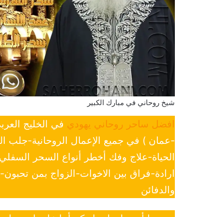
شيخ روحاني في مبارك الكبير
افضل ساحر روحاني يهودي
في الخليج العرب
-عمان ) في جميع الإعمال الروحانية-جلب ا
الحياة-علاج وفك أخطر أنواع السحر السفل
ارادة-فراق بين الاخوات-الزواج بمن تحبون
والدفائن