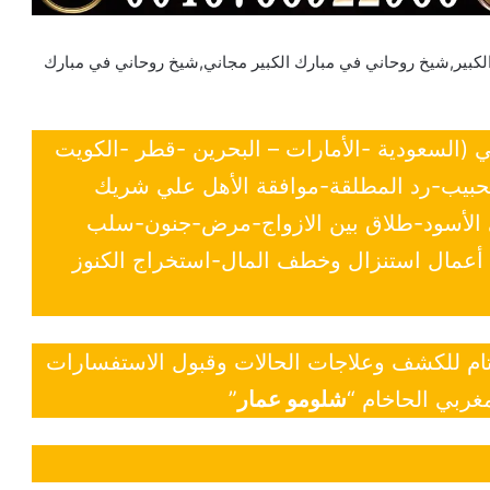
لكبير,شيخ روحاني في مبارك الكبير مجاني,شيخ روحاني في مبارك
ي (السعودية -الأمارات – البحرين -قطر -الكويت
لحبيب-رد المطلقة-موافقة الأهل علي شريك
ي الأسود-طلاق بين الازواج-مرض-جنون-سلب
- أعمال استنزال وخطف المال-استخراج الكنوز
 تام للكشف وعلاجات الحالات وقبول الاستفسارات
غربي الحاخام “
شلومو عمار
”