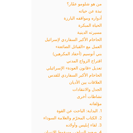
من هو شلومو عمّار؟
نبذة عن حياته
أدواره ومواقفه البارزة
الحياة المبكرة
مسيرته الدينية
الحاخام الأكبر السفاردي لإسرائيل
العمل مع «القبائل الضائعة»
بني أنوسيم (أحفاد المكرهين)
اقتراح الزواج المدني
تعديل «قانون العودة» الإسرائيلي
الحاخام الأكبر السفاردي للقدس
العلاقات بين الأديان
الجدل والانتقادات
نشاطات أخرى
مؤلفاته
1. البداية: الباحث عن القوة
2. الكتاب المحرّم والعلامة السوداء
3. لقاء إبليس وأولاده
4. صعود الساحر، وسقوط الإنسان