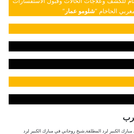
 تام للكشف وعلاجات الحالات وقبول الاستفسارات
غربي الحاخام “
شلومو عمار
”
رب
بارك الكبير لرد المطلقة,شيخ روحاني في مبارك الكبير لرد