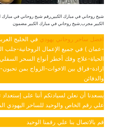
شيخ روحاني في مبارك الكبير,رقم شيخ روحاني في مبارك ا
الكبير مجرب,شيخ روحاني في مبارك الكبير مضمون
افضل ساحر روحاني يهودي
في الخليج العرب
-عمان ) في جميع الإعمال الروحانية-جلب ا
الحياة-علاج وفك أخطر أنواع السحر السفل
ارادة-فراق بين الاخوات-الزواج بمن تحبون
والدفائن
يسعدنا أن نعلن لسيادتكم أننا على إستعداد
علي رقم الخاص والوحيد للساحر اليهودي الم
قم بالاتصال بنا علي رقمنا الوحيد