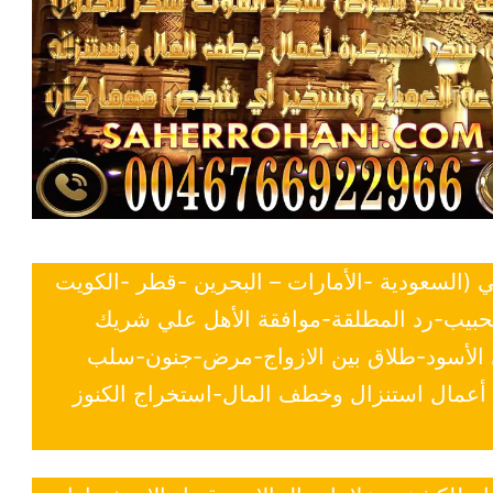
ي (السعودية -الأمارات – البحرين -قطر -الكويت
لحبيب-رد المطلقة-موافقة الأهل علي شريك
ي الأسود-طلاق بين الازواج-مرض-جنون-سلب
- أعمال استنزال وخطف المال-استخراج الكنوز