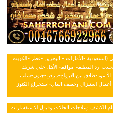
ي (السعودية -الأمارات – البحرين -قطر -الكويت
لحبيب-رد المطلقة-موافقة الأهل علي شريك
ي الأسود-طلاق بين الازواج-مرض-جنون-سلب
- أعمال استنزال وخطف المال-استخراج الكنوز
 تام للكشف وعلاجات الحالات وقبول الاستفسارات