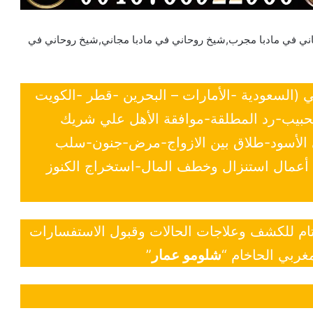
اني في مادبا مجرب,شيخ روحاني في مادبا مجاني,شيخ روحاني في
ي (السعودية -الأمارات – البحرين -قطر -الكويت
لحبيب-رد المطلقة-موافقة الأهل علي شريك
ي الأسود-طلاق بين الازواج-مرض-جنون-سلب
- أعمال استنزال وخطف المال-استخراج الكنوز
 تام للكشف وعلاجات الحالات وقبول الاستفسارات
غربي الحاخام “
شلومو عمار
”