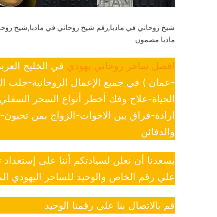
شيخ روحاني في مادبا,رقم شيخ روحاني في مادبا,شيخ روح
مادبا مضمون
افضل ساحر روحاني يهودي
في الخليج العرب
-عمان ) في جميع الإعمال الروحانية-جلب ا
الحياة-علاج وفك أخطر أنواع السحر السفل
ارادة-فراق بين الاخوات-الزواج بمن تحبون
والدفائن
يسعدنا أن نعلن لسيادتكم أننا على إستعداد
علي رقم الخاص والوحيد للساحر اليهودي الم
قم بالاتصال بنا علي رقمنا الوحيد