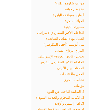
من هو شلومو عمّار؟
نبذة عن حياته
أدواره ومواقفه البارزة
الحياة المبكرة
مسيرته الدينية
الحاخام الأكبر السفاردي لإسرائيل
العمل مع «القبائل الضائعة»
بني أنوسيم (أحفاد المكرهين)
اقتراح الزواج المدني
تعديل «قانون العودة» الإسرائيلي
الحاخام الأكبر السفاردي للقدس
العلاقات بين الأديان
الجدل والانتقادات
نشاطات أخرى
مؤلفاته
1. البداية: الباحث عن القوة
2. الكتاب المحرّم والعلامة السوداء
3. لقاء إبليس وأولاده
4. صعود الساحر، وسقوط الإنسان