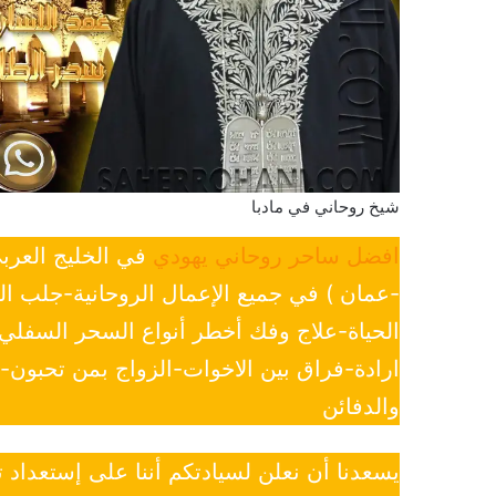
شيخ روحاني في مادبا
افضل ساحر روحاني يهودي
في الخليج العرب
-عمان ) في جميع الإعمال الروحانية-جلب ا
الحياة-علاج وفك أخطر أنواع السحر السفل
ارادة-فراق بين الاخوات-الزواج بمن تحبون
والدفائن
يسعدنا أن نعلن لسيادتكم أننا على إستعداد