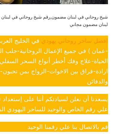
شيخ روحاني في لبنان مضمون,رقم شيخ روحاني في لبنان
لبنان مضمون مجاني
افضل ساحر روحاني يهودي
في الخليج العرب
-عمان ) في جميع الإعمال الروحانية-جلب ا
الحياة-علاج وفك أخطر أنواع السحر السفل
ارادة-فراق بين الاخوات-الزواج بمن تحبون
والدفائن
يسعدنا أن نعلن لسيادتكم أننا على إستعداد
علي رقم الخاص والوحيد للساحر اليهودي الم
قم بالاتصال بنا علي رقمنا الوحيد