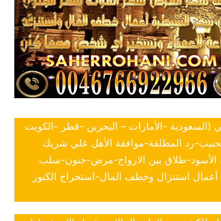
ي (السعودية -الأمارات – البحرين -قطر -الكويت
لحبيب-رد المطلقة-موافقة الأهل علي شريك
ي الأسود-طلاق بين الازواج-مرض-جنون-سلب
- أعمال استنزال وخطف المال-استخراج الكنوز