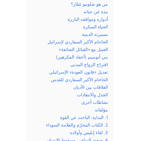
من هو شلومو عمّار؟
نبذة عن حياته
أدواره ومواقفه البارزة
الحياة المبكرة
مسيرته الدينية
الحاخام الأكبر السفاردي لإسرائيل
العمل مع «القبائل الضائعة»
بني أنوسيم (أحفاد المكرهين)
اقتراح الزواج المدني
تعديل «قانون العودة» الإسرائيلي
الحاخام الأكبر السفاردي للقدس
العلاقات بين الأديان
الجدل والانتقادات
نشاطات أخرى
مؤلفاته
1. البداية: الباحث عن القوة
2. الكتاب المحرّم والعلامة السوداء
3. لقاء إبليس وأولاده
4. صعود الساحر، وسقوط الإنسان