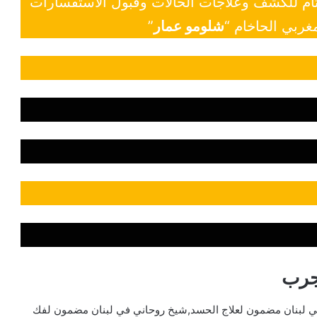
 تام للكشف وعلاجات الحالات وقبول الاستفسارات
غربي الحاخام “
شلومو عمار
”
جرب
ي لبنان مضمون لعلاج الحسد,شيخ روحاني في لبنان مضمون لفك