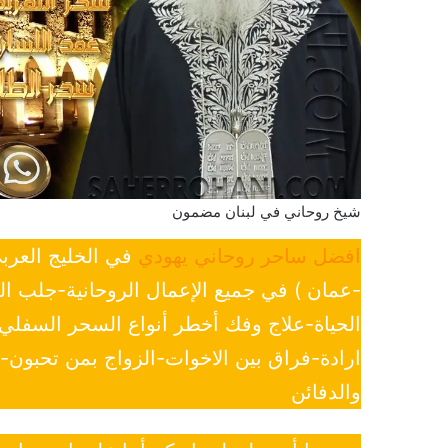
شيخ روحاني في لبنان مضمون
افضل ساحر روحاني يهودي
في الخليج العرب
-عمان ) في جميع الإعمال الروحانية-جلب ا
الحياة-علاج وفك أخطر أنواع السحر السفل
ارادة-فراق بين الاخوات-الزواج بمن تحبون
والدفائن