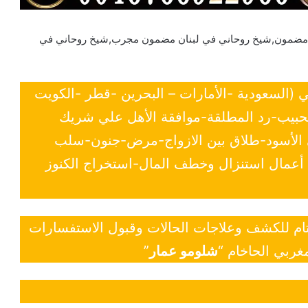
 مضمون,شيخ روحاني في لبنان مضمون مجرب,شيخ روحاني في
ي (السعودية -الأمارات – البحرين -قطر -الكويت
لحبيب-رد المطلقة-موافقة الأهل علي شريك
ي الأسود-طلاق بين الازواج-مرض-جنون-سلب
- أعمال استنزال وخطف المال-استخراج الكنوز
 تام للكشف وعلاجات الحالات وقبول الاستفسارات
غربي الحاخام “
شلومو عمار
”