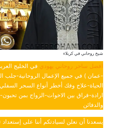
شيخ روحاني في كربلاء
افضل ساحر روحاني يهودي
في الخليج العرب
-عمان ) في جميع الإعمال الروحانية-جلب ا
الحياة-علاج وفك أخطر أنواع السحر السفل
ارادة-فراق بين الاخوات-الزواج بمن تحبون
والدفائن
يسعدنا أن نعلن لسيادتكم أننا على إستعداد