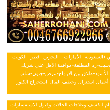
ي (السعودية -الأمارات – البحرين -قطر -الكويت
لحبيب-رد المطلقة-موافقة الأهل علي شريك
ي الأسود-طلاق بين الازواج-مرض-جنون-سلب
- أعمال استنزال وخطف المال-استخراج الكنوز
 تام للكشف وعلاجات الحالات وقبول الاستفسارات