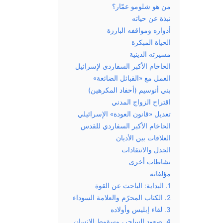
من هو شلومو عمّار؟
نبذة عن حياته
أدواره ومواقفه البارزة
الحياة المبكرة
مسيرته الدينية
الحاخام الأكبر السفاردي لإسرائيل
العمل مع «القبائل الضائعة»
بني أنوسيم (أحفاد المكرهين)
اقتراح الزواج المدني
تعديل «قانون العودة» الإسرائيلي
الحاخام الأكبر السفاردي للقدس
العلاقات بين الأديان
الجدل والانتقادات
نشاطات أخرى
مؤلفاته
1. البداية: الباحث عن القوة
2. الكتاب المحرّم والعلامة السوداء
3. لقاء إبليس وأولاده
4. صعود الساحر، وسقوط الإنسان