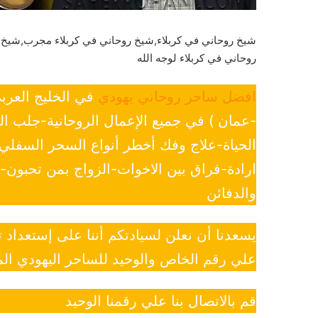
شيخ روحاني في كربلاء,شيخ روحاني في كربلاء مجرب,شيخ رو
روحاني في كربلاء لوجه الله
افضل ساحر روحاني يهودي
في الخليج العرب
-عمان ) في جميع الإعمال الروحانية-جلب ا
الحياة-علاج وفك أخطر أنواع السحر السفل
ارادة-فراق بين الاخوات-الزواج بمن تحبون
والدفائن
يسعدنا أن نعلن لسيادتكم أننا على إستعداد
علي رقم الخاص والوحيد للساحر اليهودي الم
قم بالاتصال بنا علي رقمنا الوحيد