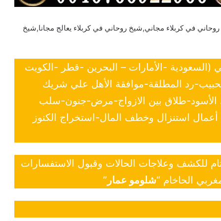
حاني في كربلاء مجاني,شيخ روحاني في كربلاء يعالج مجانا,شيخ
ي (السعودية -الأمارات – البحرين -قطر -الكويت
لحبيب-رد المطلقة-موافقة الأهل علي شريك
ي الأسود-طلاق بين الازواج-مرض-جنون-سلب
- أعمال استنزال وخطف المال-استخراج الكنوز
 تام للكشف وعلاجات الحالات وقبول الاستفسارات
غربي الحاخام “
شلومو عمار
”