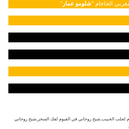
غربي الحاخام “
شلومو عمار
”
م لجلب الحبيب,شيخ روحاني في الفيوم لفك السحر,شيخ روحاني