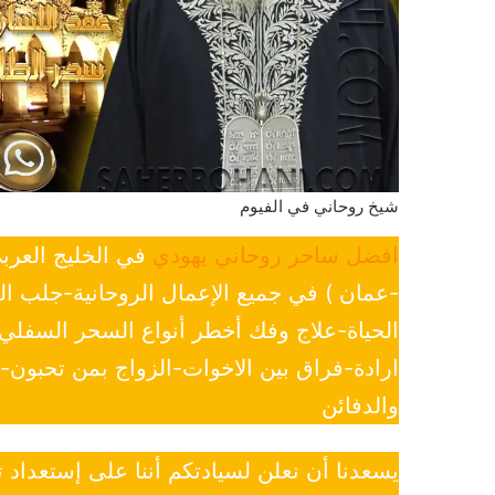
شيخ روحاني في الفيوم
افضل ساحر روحاني يهودي
في الخليج العرب
-عمان ) في جميع الإعمال الروحانية-جلب ا
الحياة-علاج وفك أخطر أنواع السحر السفل
ارادة-فراق بين الاخوات-الزواج بمن تحبون
والدفائن
يسعدنا أن نعلن لسيادتكم أننا على إستعداد