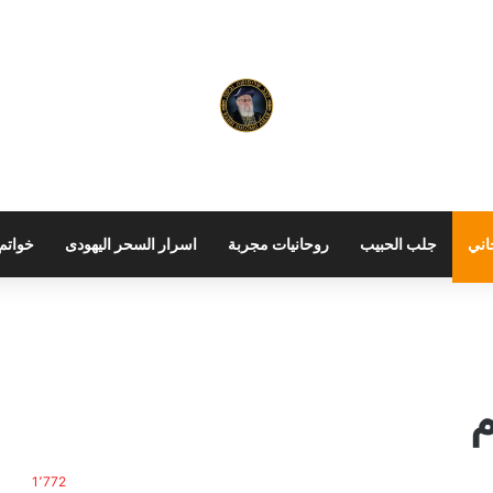
اني
جلب الحبيب
روحانيات مجربة
اسرار السحر اليهودى
خواتم 
م
1٬772