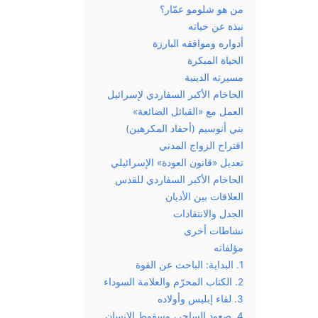
من هو شلومو عمّار؟
نبذة عن حياته
أدواره ومواقفه البارزة
الحياة المبكرة
مسيرته الدينية
الحاخام الأكبر السفاردي لإسرائيل
العمل مع «القبائل الضائعة»
بني أنوسيم (أحفاد المكرهين)
اقتراح الزواج المدني
تعديل «قانون العودة» الإسرائيلي
الحاخام الأكبر السفاردي للقدس
العلاقات بين الأديان
الجدل والانتقادات
نشاطات أخرى
مؤلفاته
1. البداية: الباحث عن القوة
2. الكتاب المحرّم والعلامة السوداء
3. لقاء إبليس وأولاده
4. صعود الساحر، وسقوط الإنسان