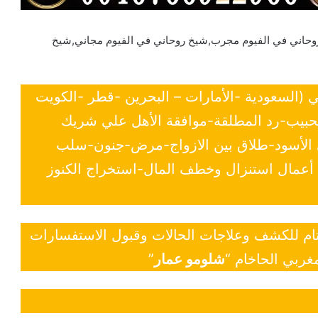
وحاني في الفيوم مجرب,شيخ روحاني في الفيوم مجاني,شيخ
ي (السعودية -الأمارات – البحرين -قطر -الكويت
لحبيب-رد المطلقة-موافقة الأهل علي شريك
ي الأسود-طلاق بين الازواج-مرض-جنون-سلب
- أعمال استنزال وخطف المال-استخراج الكنوز
 تام للكشف وعلاجات الحالات وقبول الاستفسارات
غربي الحاخام “
شلومو عمار
”