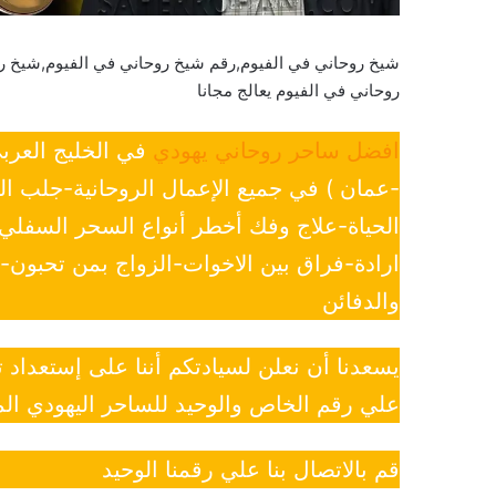
شيخ روحاني في الفيوم,رقم شيخ روحاني في الفيوم,شيخ ر
روحاني في الفيوم يعالج مجانا
افضل ساحر روحاني يهودي
في الخليج العرب
-عمان ) في جميع الإعمال الروحانية-جلب ا
الحياة-علاج وفك أخطر أنواع السحر السفل
ارادة-فراق بين الاخوات-الزواج بمن تحبون
والدفائن
يسعدنا أن نعلن لسيادتكم أننا على إستعداد
علي رقم الخاص والوحيد للساحر اليهودي الم
قم بالاتصال بنا علي رقمنا الوحيد