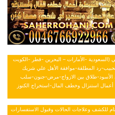
ي (السعودية -الأمارات – البحرين -قطر -الكويت
لحبيب-رد المطلقة-موافقة الأهل علي شريك
ي الأسود-طلاق بين الازواج-مرض-جنون-سلب
- أعمال استنزال وخطف المال-استخراج الكنوز
 تام للكشف وعلاجات الحالات وقبول الاستفسارات