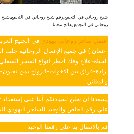
شيخ روحاني في التجمع,رقم شيخ روحاني في التجمع,شيخ 
روحاني في التجمع يعالج مجانا
افضل ساحر روحاني يهودي
في الخليج العرب
-عمان ) في جميع الإعمال الروحانية-جلب ا
الحياة-علاج وفك أخطر أنواع السحر السفل
ارادة-فراق بين الاخوات-الزواج بمن تحبون
والدفائن
يسعدنا أن نعلن لسيادتكم أننا على إستعداد
علي رقم الخاص والوحيد للساحر اليهودي الم
قم بالاتصال بنا علي رقمنا الوحيد