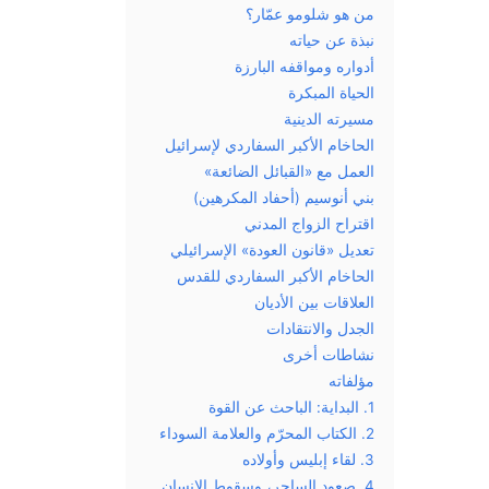
من هو شلومو عمّار؟
نبذة عن حياته
أدواره ومواقفه البارزة
الحياة المبكرة
مسيرته الدينية
الحاخام الأكبر السفاردي لإسرائيل
العمل مع «القبائل الضائعة»
بني أنوسيم (أحفاد المكرهين)
اقتراح الزواج المدني
تعديل «قانون العودة» الإسرائيلي
الحاخام الأكبر السفاردي للقدس
العلاقات بين الأديان
الجدل والانتقادات
نشاطات أخرى
مؤلفاته
1. البداية: الباحث عن القوة
2. الكتاب المحرّم والعلامة السوداء
3. لقاء إبليس وأولاده
4. صعود الساحر، وسقوط الإنسان