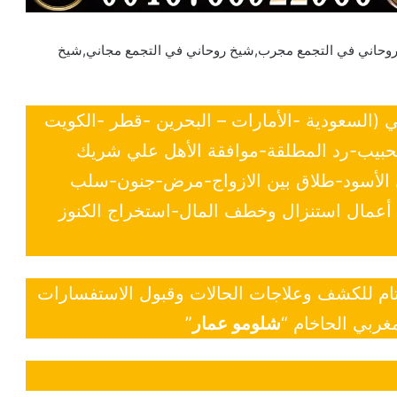
روحاني في التجمع مجرب,شيخ روحاني في التجمع مجاني,شيخ
ي (السعودية -الأمارات – البحرين -قطر -الكويت
لحبيب-رد المطلقة-موافقة الأهل علي شريك
ي الأسود-طلاق بين الازواج-مرض-جنون-سلب
- أعمال استنزال وخطف المال-استخراج الكنوز
 تام للكشف وعلاجات الحالات وقبول الاستفسارات
غربي الحاخام “
شلومو عمار
”