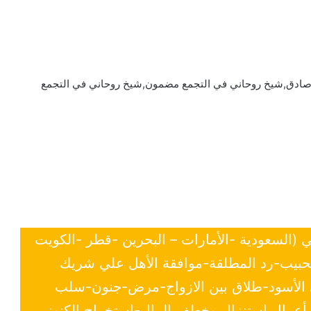
 صادق,شيخ روحاني في التجمع مضمون,شيخ روحاني في التجمع
ي (السعودية -الأمارات – البحرين -قطر -الكويت
لحبيب-رد المطلقة-موافقة الأهل علي شريك
ي الأسود-طلاق بين الازواج-مرض-جنون-سلب
- أعمال استنزال وخطف المال-استخراج الكنوز