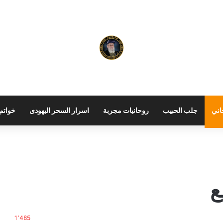
اني
جلب الحبيب
روحانيات مجربة
اسرار السحر اليهودى
خواتم 
ع
1٬485