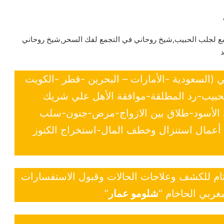
ع لجلب الحبيب,شيخ روحاني في التجمع لفك السحر,شيخ روحاني
ي (السعودية -الأمارات – البحرين -قطر -الكويت
لحبيب-رد المطلقة-موافقة الأهل علي شريك
ي الأسود-طلاق بين الازواج-مرض-جنون-سلب
- أعمال استنزال وخطف المال-استخراج الكنوز
 تام للكشف وعلاجات الحالات وقبول الاستفسارات
غربي الحاخام “
شلومو عمار
”