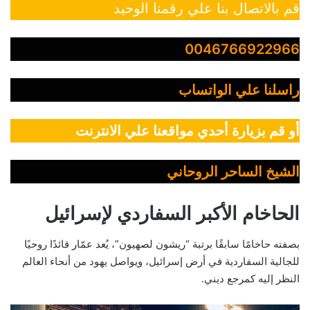
قم بالاتصال بنا علي رقمنا الوحيد
0046766922966
راسلنا علي الواتساب
أو قم بزيارة أحدي مواقعنا علي الانترنت
الشيخ الساحر الروحاني
الحاخام الأكبر السفاردي لإسرائيل
بصفته حاخامًا سابقًا برتبة “ريشون لصهيون”، يُعد عمّار قائدًا روحيًا
للجالية السفاردية في أرض إسرائيل، ويواصل يهود من أنحاء العالم
النظر إليه كمرجع ديني.