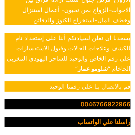
الاخوات-الزواج بمن تحبون- أعمال استنزال
وخطف المال-استخراج الكنوز والدفائن
يسعدنا أن نعلن لسيادتكم أننا على إستعداد تام
للكشف وعلاجات الحالات وقبول الاستفسارات
علي رقم الخاص والوحيد للساحر اليهودي المغربي
الحاخام “
شلومو عمار
”
قم بالاتصال بنا علي رقمنا الوحيد
0046766922966
راسلنا علي الواتساب