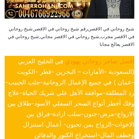
شيخ روحاني في الاقصر,رقم شيخ روحاني في الاقصر,شيخ روحاني
في الاقصر مجرب,شيخ روحاني في الاقصر مجاني,شيخ روحاني في
الاقصر يعالج مجانا
افضل ساحر روحاني يهودي
في الخليج العربي
(السعودية -الأمارات – البحرين -قطر -الكويت
-عمان ) في جميع الإعمال الروحانية-جلب الحبيب-
رد المطلقة-موافقة الأهل علي شريك الحياة-علاج
وفك أخطر أنواع السحر السفلي الأسود-طلاق بين
الازواج-مرض-جنون-سلب ارادة-فراق بين
الاخوات-الزواج بمن تحبون- أعمال استنزال
وخطف المال-استخراج الكنوز والدفائن