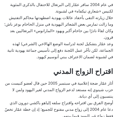
في عام 2004 سافر عمّار إلى البرتغال للاحتفال بالذكرى المئوية
لكنيس «شعاري تيكفاه» في لشبونة.
خلال زيارته التقى بأحفاد عائلات يهودية اضطهدتها محاكم التفتيش
وما زالت تمارس بعض الشعائر اليهودية في منزل الحاخام بوعز باش؛
وكان لقاءً نادرًا بين حاخام أكبر ويهود «المارانوس» البرتغاليين بعد
قرون.
وعد عمّار بتشكيل لجنة لدراسة الوضع الهالاخي (الشرعي) لهذه
الجماعة، لكن تأخّر عمل اللجنة دفع إلى تأسيس جماعة يهودية ثانية
في لشبونة لضمان الاعتراف ببني أنوسيم كيهود.
اقتراح الزواج المدني
أثار عمّار ضجة إعلامية في سبتمبر 2005 حين قال لعضو كنيست من
حزب شينوي إنه مستعد لدعم الزواج المدني لغير اليهود ولمن لا
ينتسبون إلى أي ديانة.
أوضح الفرق بين اقتراحه واقتراح سلفه إلياهو باكشي دورون الذي
دعا عام 2004 إلى زواج مدني مفتوح للجميع؛ إذ إن خطة عمّار تخصّ
فقط زواج غير اليهود فيما بينهم.