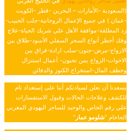
افضل ساحر روحاني يهودي
في الخليج العربي
(السعودية -الأمارات – البحرين -قطر -الكويت
-عمان ) في جميع الإعمال الروحانية-جلب الحبيب-
رد المطلقة-موافقة الأهل علي شريك الحياة-علاج
وفك أخطر أنواع السحر السفلي الأسود-طلاق بين
الازواج-مرض-جنون-سلب ارادة-فراق بين
الاخوات-الزواج بمن تحبون- أعمال استنزال
وخطف المال-استخراج الكنوز والدفائن
يسعدنا أن نعلن لسيادتكم أننا على إستعداد تام
للكشف وعلاجات الحالات وقبول الاستفسارات
علي رقم الخاص والوحيد للساحر اليهودي المغربي
الحاخام “
شلومو عمار
”