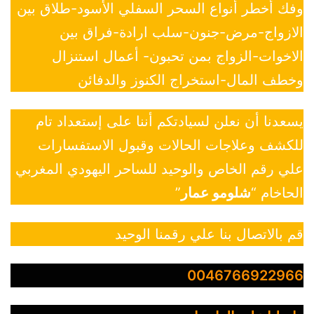
وفك أخطر أنواع السحر السفلي الأسود-طلاق بين
الازواج-مرض-جنون-سلب ارادة-فراق بين
الاخوات-الزواج بمن تحبون- أعمال استنزال
وخطف المال-استخراج الكنوز والدفائن
يسعدنا أن نعلن لسيادتكم أننا على إستعداد تام
للكشف وعلاجات الحالات وقبول الاستفسارات
علي رقم الخاص والوحيد للساحر اليهودي المغربي
الحاخام “
شلومو عمار
”
قم بالاتصال بنا علي رقمنا الوحيد
0046766922966