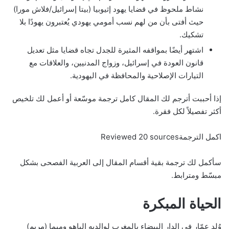
نشاط ملحوظ في قضايا يهود إثيوبيا (بيتا إسرائيل/فلاش مورا)
حيث أفتى بأن من لهم نسب أمومي يهودي يُعتبرون يهودًا بلا
تشكيك.
اشتهر أيضًا بمواقفه المثيرة للجدل تجاه قضايا مثل تعديل
قانون العودة في إسرائيل، وزواج المدنيين، والعلاقات مع
التيارات الإصلاحية والمحافظة في اليهودية.
إذا أحببت أترجم لك المقال كامل ترجمة موسّعة أو أعمل لك تلخيص
أكثر تفصيلاً لكل فقرة.
اكمل الترجمةReviewed 20 sources
سأكمل لك ترجمة بقية أقسام المقال إلى العربية الفصحى بشكل
مبسّط ومترابط.
الحياة المبكرة
وُلد عمّار في الدار البيضاء بالمغرب لوالديه إلياهو وميما (مريم)