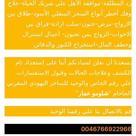
رد المطلقة-موافقة الأهل علي شريك الحياة-علاج
وفك أخطر أنواع السحر السفلي الأسود-طلاق بين
الازواج-مرض-جنون-سلب ارادة-فراق بين
الاخوات-الزواج بمن تحبون- أعمال استنزال
وخطف المال-استخراج الكنوز والدفائن
يسعدنا أن نعلن لسيادتكم أننا على إستعداد تام
للكشف وعلاجات الحالات وقبول الاستفسارات
علي رقم الخاص والوحيد للساحر اليهودي المغربي
الحاخام “
شلومو عمار
”
قم بالاتصال بنا علي رقمنا الوحيد
0046766922966