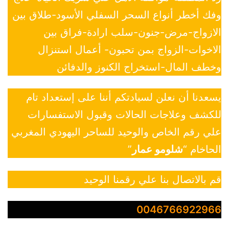
وفك أخطر أنواع السحر السفلي الأسود-طلاق بين
الازواج-مرض-جنون-سلب ارادة-فراق بين
الاخوات-الزواج بمن تحبون- أعمال استنزال
وخطف المال-استخراج الكنوز والدفائن
يسعدنا أن نعلن لسيادتكم أننا على إستعداد تام
للكشف وعلاجات الحالات وقبول الاستفسارات
علي رقم الخاص والوحيد للساحر اليهودي المغربي
الحاخام “
شلومو عمار
”
قم بالاتصال بنا علي رقمنا الوحيد
0046766922966