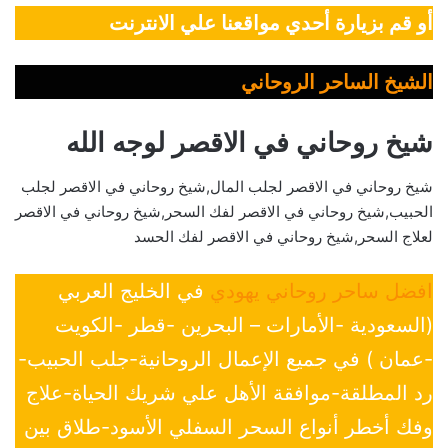
أو قم بزيارة أحدي مواقعنا علي الانترنت
الشيخ الساحر الروحاني
شيخ روحاني في الاقصر لوجه الله
شيخ روحاني في الاقصر لجلب المال,شيخ روحاني في الاقصر لجلب
الحبيب,شيخ روحاني في الاقصر لفك السحر,شيخ روحاني في الاقصر
لعلاج السحر,شيخ روحاني في الاقصر لفك الحسد
افضل ساحر روحاني يهودي
في الخليج العربي
(السعودية -الأمارات – البحرين -قطر -الكويت
-عمان ) في جميع الإعمال الروحانية-جلب الحبيب-
رد المطلقة-موافقة الأهل علي شريك الحياة-علاج
وفك أخطر أنواع السحر السفلي الأسود-طلاق بين