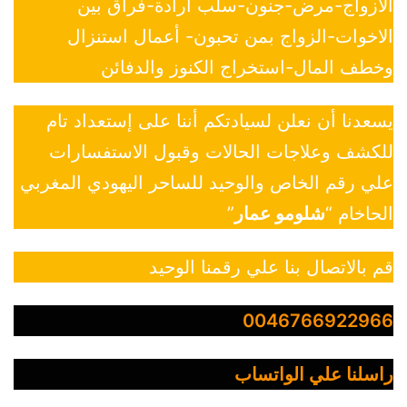
الازواج-مرض-جنون-سلب ارادة-فراق بين
الاخوات-الزواج بمن تحبون- أعمال استنزال
وخطف المال-استخراج الكنوز والدفائن
يسعدنا أن نعلن لسيادتكم أننا على إستعداد تام
للكشف وعلاجات الحالات وقبول الاستفسارات
علي رقم الخاص والوحيد للساحر اليهودي المغربي
الحاخام “
شلومو عمار
”
قم بالاتصال بنا علي رقمنا الوحيد
0046766922966
راسلنا علي الواتساب