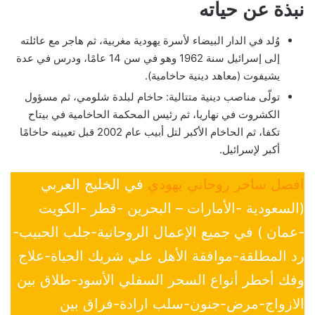
نبذة عن حياته
وُلد في الدار البيضاء لأسرة يهودية مغربية، ثم هاجر مع عائلته
إلى إسرائيل سنة 1962 وهو في سن 14 عامًا، ودرس في عدة
يشيفوت (معاهد دينية حاخامية).
تولّى مناصب دينية متتالية: حاخام لبلدة شلومي، ثم مسؤول
الكشروت في نهاريا، ثم رئيس المحكمة الحاخامية في بيتاح
تكفا، ثم الحاخام الأكبر لتل أبيب عام 2002 قبل تعيينه حاخامًا
أكبر لإسرائيل.
افضل ساحر روحاني يهودي
في الخليج العربي
(السعودية -الأمارات – البحرين -قطر -الكويت
-عمان ) في جميع الإعمال الروحانية-جلب الحبيب-
رد المطلقة-موافقة الأهل علي شريك الحياة-علاج
وفك أخطر أنواع السحر السفلي الأسود-طلاق بين
الازواج-مرض-جنون-سلب ارادة-فراق بين