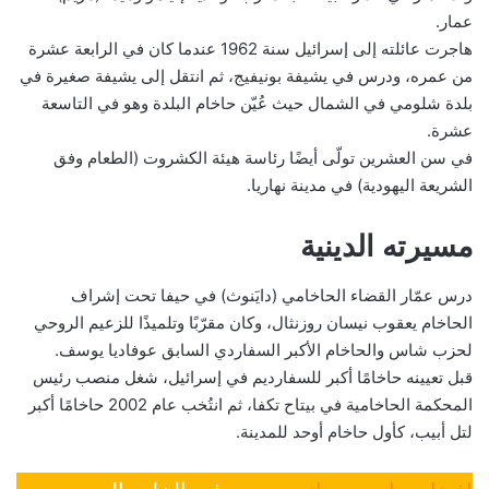
عمار.
هاجرت عائلته إلى إسرائيل سنة 1962 عندما كان في الرابعة عشرة
من عمره، ودرس في يشيفة بونيفيج، ثم انتقل إلى يشيفة صغيرة في
بلدة شلومي في الشمال حيث عُيّن حاخام البلدة وهو في التاسعة
عشرة.
في سن العشرين تولّى أيضًا رئاسة هيئة الكشروت (الطعام وفق
الشريعة اليهودية) في مدينة نهاريا.
مسيرته الدينية
درس عمّار القضاء الحاخامي (دايَنوث) في حيفا تحت إشراف
الحاخام يعقوب نيسان روزنثال، وكان مقرّبًا وتلميذًا للزعيم الروحي
لحزب شاس والحاخام الأكبر السفاردي السابق عوفاديا يوسف.
قبل تعيينه حاخامًا أكبر للسفارديم في إسرائيل، شغل منصب رئيس
المحكمة الحاخامية في بيتاح تكفا، ثم انتُخب عام 2002 حاخامًا أكبر
لتل أبيب، كأول حاخام أوحد للمدينة.