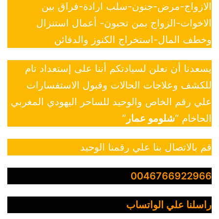
الازواج-مرض-جنون-سلب ارادة-فراق بين
الاخوات-الزواج بمن تحبون- أعمال استنزال
وخطف المال-استخراج الكنوز والدفائن
يسعدنا أن نعلن لسيادتكم أننا على إستعداد تام
للكشف وعلاجات الحالات وقبول الاستفسارات
علي رقم الخاص والوحيد للساحر اليهودي المغربي
الحاخام “
شلومو عمار
”
قم بالاتصال بنا علي رقمنا الوحيد
0046766922966
راسلنا علي الواتساب