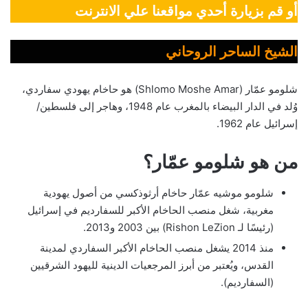
أو قم بزيارة أحدي مواقعنا علي الانترنت
الشيخ الساحر الروحاني
شلومو عمّار (Shlomo Moshe Amar) هو حاخام يهودي سفاردي،
وُلد في الدار البيضاء بالمغرب عام 1948، وهاجر إلى فلسطين/
إسرائيل عام 1962.
من هو شلومو عمّار؟
شلومو موشيه عمّار حاخام أرثوذكسي من أصول يهودية
مغربية، شغل منصب الحاخام الأكبر للسفارديم في إسرائيل
(رئيسًا لـ Rishon LeZion) بين 2003 و2013.
منذ 2014 يشغل منصب الحاخام الأكبر السفاردي لمدينة
القدس، ويُعتبر من أبرز المرجعيات الدينية لليهود الشرقيين
(السفارديم).