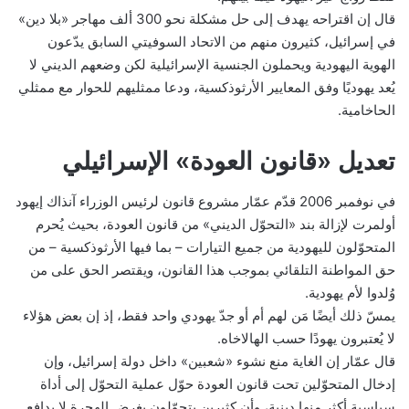
قال إن اقتراحه يهدف إلى حل مشكلة نحو 300 ألف مهاجر «بلا دين»
في إسرائيل، كثيرون منهم من الاتحاد السوفيتي السابق يدّعون
الهوية اليهودية ويحملون الجنسية الإسرائيلية لكن وضعهم الديني لا
يُعد يهوديًا وفق المعايير الأرثوذكسية، ودعا ممثليهم للحوار مع ممثلي
الحاخامية.
تعديل «قانون العودة» الإسرائيلي
في نوفمبر 2006 قدّم عمّار مشروع قانون لرئيس الوزراء آنذاك إيهود
أولمرت لإزالة بند «التحوّل الديني» من قانون العودة، بحيث يُحرم
المتحوّلون لليهودية من جميع التيارات – بما فيها الأرثوذكسية – من
حق المواطنة التلقائي بموجب هذا القانون، ويقتصر الحق على من
وُلدوا لأم يهودية.
يمسّ ذلك أيضًا مَن لهم أم أو جدّ يهودي واحد فقط، إذ إن بعض هؤلاء
لا يُعتبرون يهودًا حسب الهالاخاه.
قال عمّار إن الغاية منع نشوء «شعبين» داخل دولة إسرائيل، وإن
إدخال المتحوّلين تحت قانون العودة حوّل عملية التحوّل إلى أداة
سياسية أكثر منها دينية، وأن كثيرين يتحوّلون بغرض الهجرة لا بدافع