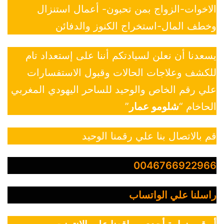
الاخوات-الزواج بمن تحبون- أعمال استنزال
وخطف المال-استخراج الكنوز والدفائن
يسعدنا أن نعلن لسيادتكم أننا على إستعداد تام
للكشف وعلاجات الحالات وقبول الاستفسارات
علي رقم الخاص والوحيد للساحر اليهودي المغربي
الحاخام “
شلومو عمار
”
قم بالاتصال بنا علي رقمنا الوحيد
0046766922966
راسلنا علي الواتساب