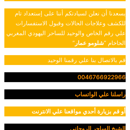
يسعدنا أن نعلن لسيادتكم أننا على إستعداد تام
للكشف وعلاجات الحالات وقبول الاستفسارات
علي رقم الخاص والوحيد للساحر اليهودي المغربي
الحاخام “
شلومو عمار
”
قم بالاتصال بنا علي رقمنا الوحيد
0046766922966
راسلنا علي الواتساب
أو قم بزيارة أحدي مواقعنا علي الانترنت
الشيخ الساحر الروحاني