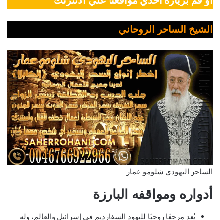
أو قم بزيارة أحدي مواقعنا علي الانترنت
الشيخ الساحر الروحاني
الساحر اليهودي شلومو عمار
أدواره ومواقفه البارزة
يُعد مرجعًا روحيًا لليهود السفارديم في إسرائيل والعالم، وله