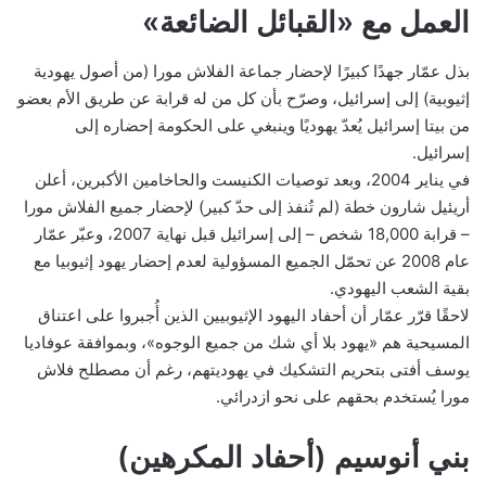
العمل مع «القبائل الضائعة»
بذل عمّار جهدًا كبيرًا لإحضار جماعة الفلاش مورا (من أصول يهودية
إثيوبية) إلى إسرائيل، وصرّح بأن كل من له قرابة عن طريق الأم بعضو
من بيتا إسرائيل يُعدّ يهوديًا وينبغي على الحكومة إحضاره إلى
إسرائيل.
في يناير 2004، وبعد توصيات الكنيست والحاخامين الأكبرين، أعلن
أريئيل شارون خطة (لم تُنفذ إلى حدّ كبير) لإحضار جميع الفلاش مورا
– قرابة 18,000 شخص – إلى إسرائيل قبل نهاية 2007، وعبّر عمّار
عام 2008 عن تحمّل الجميع المسؤولية لعدم إحضار يهود إثيوبيا مع
بقية الشعب اليهودي.
لاحقًا قرّر عمّار أن أحفاد اليهود الإثيوبيين الذين أُجبروا على اعتناق
المسيحية هم «يهود بلا أي شك من جميع الوجوه»، وبموافقة عوفاديا
يوسف أفتى بتحريم التشكيك في يهوديتهم، رغم أن مصطلح فلاش
مورا يُستخدم بحقهم على نحو ازدرائي.
بني أنوسيم (أحفاد المكرهين)