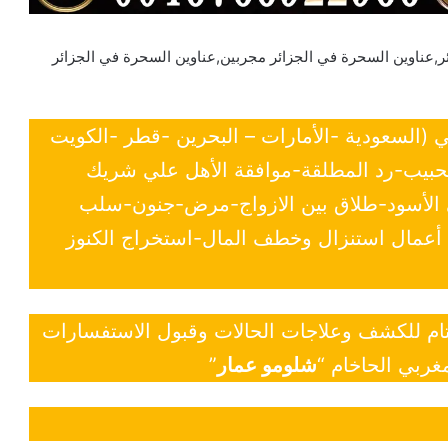
ر,عناوين السحرة في الجزائر مجربين,عناوين السحرة في الجزائر
ي (السعودية -الأمارات – البحرين -قطر -الكويت
لحبيب-رد المطلقة-موافقة الأهل علي شريك
ي الأسود-طلاق بين الازواج-مرض-جنون-سلب
- أعمال استنزال وخطف المال-استخراج الكنوز
 تام للكشف وعلاجات الحالات وقبول الاستفسارات
غربي الحاخام “
شلومو عمار
”