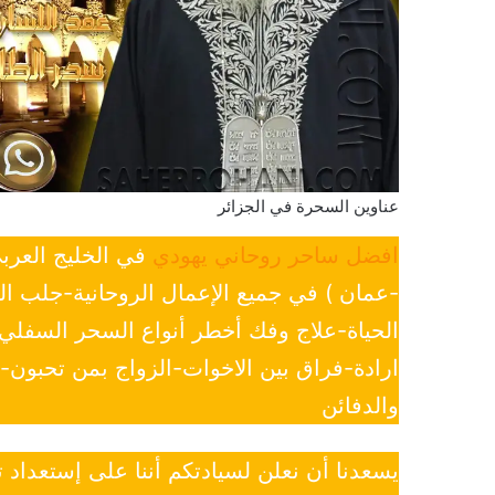
عناوين السحرة في الجزائر
افضل ساحر روحاني يهودي
في الخليج العرب
-عمان ) في جميع الإعمال الروحانية-جلب ا
الحياة-علاج وفك أخطر أنواع السحر السفل
ارادة-فراق بين الاخوات-الزواج بمن تحبون
والدفائن
يسعدنا أن نعلن لسيادتكم أننا على إستعداد