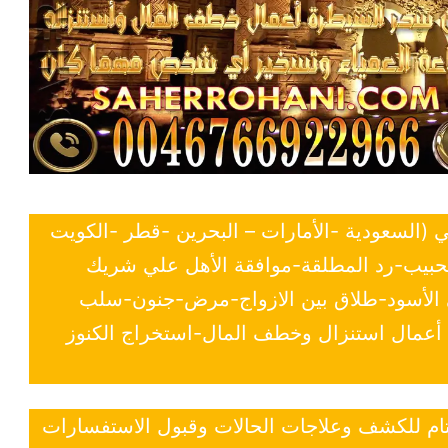
ي (السعودية -الأمارات – البحرين -قطر -الكويت
لحبيب-رد المطلقة-موافقة الأهل علي شريك
ي الأسود-طلاق بين الازواج-مرض-جنون-سلب
- أعمال استنزال وخطف المال-استخراج الكنوز
 تام للكشف وعلاجات الحالات وقبول الاستفسارات