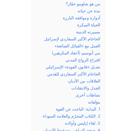
من هو شلومو عمّار؟
نبذة عن حياته
أدواره ومواقفه البارزة
الحياة المبكرة
مسيرته الدينية
الحاخام الأكبر السفاردي لإسرائيل
العمل مع «القبائل الضائعة»
بني أنوسيم (أحفاد المكرهين)
اقتراح الزواج المدني
تعديل «قانون العودة» الإسرائيلي
الحاخام الأكبر السفاردي للقدس
العلاقات بين الأديان
الجدل والانتقادات
نشاطات أخرى
مؤلفاته
1. البداية: الباحث عن القوة
2. الكتاب المحرّم والعلامة السوداء
3. لقاء إبليس وأولاده
4. صعود الساحر، وسقوط الإنسان