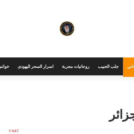
اني
جلب الحبيب
روحانيات مجربة
اسرار السحر اليهودى
خواتم 
زائر
1٬447