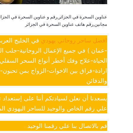
عناوين السحرة في الجزائر,رقم و عناوين السحرة في الجزائ
مجانين,رقم هاتف عناوين السحرة في الجزائر
افضل ساحر روحاني يهودي
في الخليج العرب
-عمان ) في جميع الإعمال الروحانية-جلب ا
الحياة-علاج وفك أخطر أنواع السحر السفل
ارادة-فراق بين الاخوات-الزواج بمن تحبون
والدفائن
يسعدنا أن نعلن لسيادتكم أننا على إستعداد
علي رقم الخاص والوحيد للساحر اليهودي الم
قم بالاتصال بنا علي رقمنا الوحيد