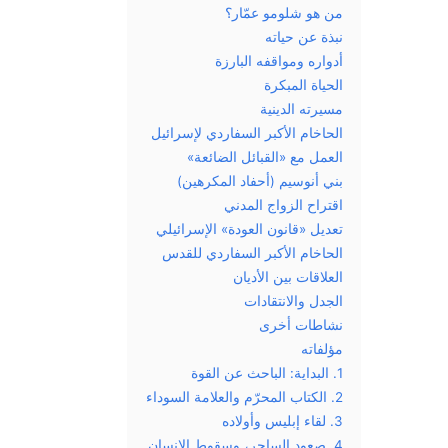
من هو شلومو عمّار؟
نبذة عن حياته
أدواره ومواقفه البارزة
الحياة المبكرة
مسيرته الدينية
الحاخام الأكبر السفاردي لإسرائيل
العمل مع «القبائل الضائعة»
بني أنوسيم (أحفاد المكرهين)
اقتراح الزواج المدني
تعديل «قانون العودة» الإسرائيلي
الحاخام الأكبر السفاردي للقدس
العلاقات بين الأديان
الجدل والانتقادات
نشاطات أخرى
مؤلفاته
1. البداية: الباحث عن القوة
2. الكتاب المحرّم والعلامة السوداء
3. لقاء إبليس وأولاده
4. صعود الساحر، وسقوط الإنسان