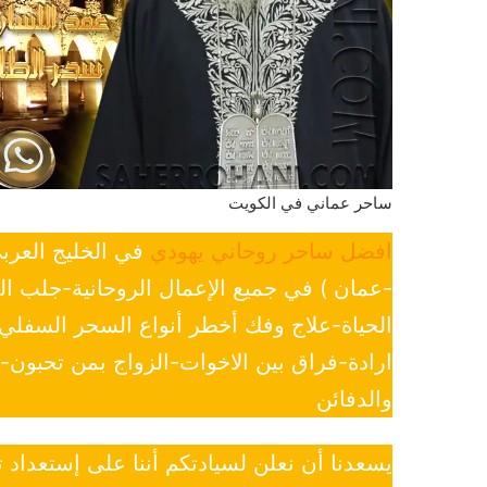
ساحر عماني في الكويت
افضل ساحر روحاني يهودي
في الخليج العرب
-عمان ) في جميع الإعمال الروحانية-جلب ا
الحياة-علاج وفك أخطر أنواع السحر السفل
ارادة-فراق بين الاخوات-الزواج بمن تحبون
والدفائن
يسعدنا أن نعلن لسيادتكم أننا على إستعداد