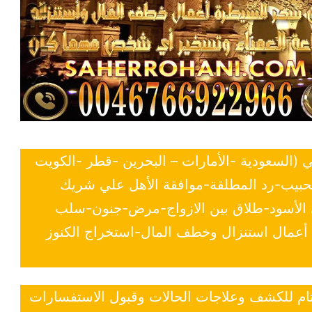
ي (السعودية -الأمارات – البحرين -قطر -الكويت
لحبيب-رد المطلقة-موافقة الأهل علي شريك
ي الأسود-طلاق بين الازواج-مرض-جنون-سلب
- أعمال استنزال وخطف المال-استخراج الكنوز
 تام للكشف وعلاجات الحالات وقبول الاستفسارات