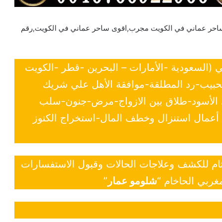
احر عماني في الكويت مجرب,اقوى ساحر عماني في الكويت,رقم
ي (السعودية -الأمارات – البحرين -قطر -الكويت
لحبيب-رد المطلقة-موافقة الأهل علي شريك
ي الأسود-طلاق بين الازواج-مرض-جنون-سلب
- أعمال استنزال وخطف المال-استخراج الكنوز
 تام للكشف وعلاجات الحالات وقبول الاستفسارات
غربي الحاخام “
شلومو عمار
”