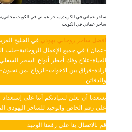
ساحر عماني في الكويت,ساحر عماني في الكويت مجاني,س
ساحر عماني في الكويت
افضل ساحر روحاني يهودي
في الخليج العرب
-عمان ) في جميع الإعمال الروحانية-جلب ا
الحياة-علاج وفك أخطر أنواع السحر السفل
ارادة-فراق بين الاخوات-الزواج بمن تحبون
والدفائن
يسعدنا أن نعلن لسيادتكم أننا على إستعداد
علي رقم الخاص والوحيد للساحر اليهودي الم
قم بالاتصال بنا علي رقمنا الوحيد