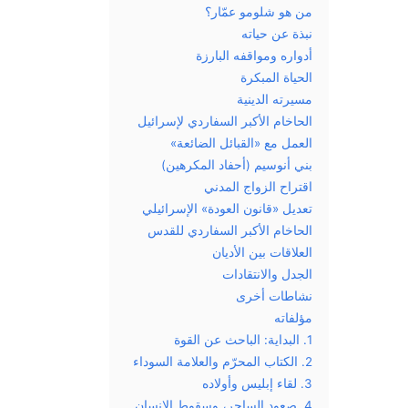
من هو شلومو عمّار؟
نبذة عن حياته
أدواره ومواقفه البارزة
الحياة المبكرة
مسيرته الدينية
الحاخام الأكبر السفاردي لإسرائيل
العمل مع «القبائل الضائعة»
بني أنوسيم (أحفاد المكرهين)
اقتراح الزواج المدني
تعديل «قانون العودة» الإسرائيلي
الحاخام الأكبر السفاردي للقدس
العلاقات بين الأديان
الجدل والانتقادات
نشاطات أخرى
مؤلفاته
1. البداية: الباحث عن القوة
2. الكتاب المحرّم والعلامة السوداء
3. لقاء إبليس وأولاده
4. صعود الساحر، وسقوط الإنسان