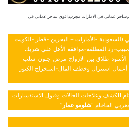
ي,ساحر عماني في الامارات مجرب,اقوى ساحر عماني في
ي (السعودية -الأمارات – البحرين -قطر -الكويت
لحبيب-رد المطلقة-موافقة الأهل علي شريك
ي الأسود-طلاق بين الازواج-مرض-جنون-سلب
- أعمال استنزال وخطف المال-استخراج الكنوز
 تام للكشف وعلاجات الحالات وقبول الاستفسارات
غربي الحاخام “
شلومو عمار
”