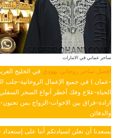
ساحر عماني في الامارات
افضل ساحر روحاني يهودي
في الخليج العرب
-عمان ) في جميع الإعمال الروحانية-جلب ا
الحياة-علاج وفك أخطر أنواع السحر السفل
ارادة-فراق بين الاخوات-الزواج بمن تحبون
والدفائن
يسعدنا أن نعلن لسيادتكم أننا على إستعداد