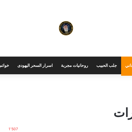
اني
جلب الحبيب
روحانيات مجربة
اسرار السحر اليهودى
خواتم 
رات
1٬507