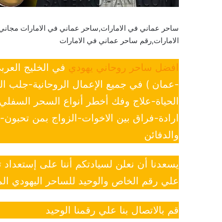
ساحر عماني في الامارات,ساحر عماني في الامارات مجان
الامارات,رقم ساحر عماني في الامارات
افضل ساحر روحاني يهودي
في الخليج العرب
-عمان ) في جميع الإعمال الروحانية-جلب ا
الحياة-علاج وفك أخطر أنواع السحر السفل
ارادة-فراق بين الاخوات-الزواج بمن تحبون
والدفائن
يسعدنا أن نعلن لسيادتكم أننا على إستعداد
علي رقم الخاص والوحيد للساحر اليهودي الم
قم بالاتصال بنا علي رقمنا الوحيد