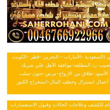
ي (السعودية -الأمارات – البحرين -قطر -الكويت
لحبيب-رد المطلقة-موافقة الأهل علي شريك
ي الأسود-طلاق بين الازواج-مرض-جنون-سلب
- أعمال استنزال وخطف المال-استخراج الكنوز
 تام للكشف وعلاجات الحالات وقبول الاستفسارات