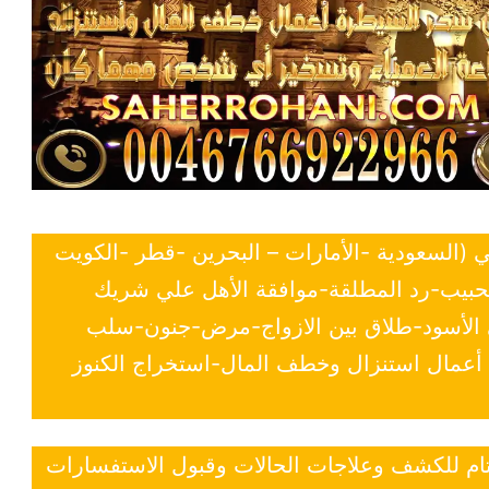
ي (السعودية -الأمارات – البحرين -قطر -الكويت
لحبيب-رد المطلقة-موافقة الأهل علي شريك
ي الأسود-طلاق بين الازواج-مرض-جنون-سلب
- أعمال استنزال وخطف المال-استخراج الكنوز
 تام للكشف وعلاجات الحالات وقبول الاستفسارات