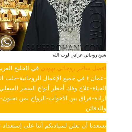
شيخ روحاني عراقي لوجه الله
افضل ساحر روحاني يهودي
في الخليج العرب
-عمان ) في جميع الإعمال الروحانية-جلب ا
الحياة-علاج وفك أخطر أنواع السحر السفل
ارادة-فراق بين الاخوات-الزواج بمن تحبون
والدفائن
يسعدنا أن نعلن لسيادتكم أننا على إستعداد