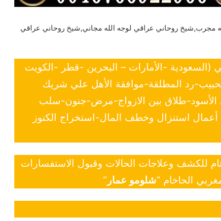
له مجرب,شيخ روحاني عراقي لوجه الله مجاني,شيخ روحاني عراقي
ي (السعودية -الأمارات – البحرين -قطر -الكويت
لحبيب-رد المطلقة-موافقة الأهل علي شريك
ي الأسود-طلاق بين الازواج-مرض-جنون-سلب
- أعمال استنزال وخطف المال-استخراج الكنوز
 تام للكشف وعلاجات الحالات وقبول الاستفسارات
غربي الحاخام “
شلومو عمار
”