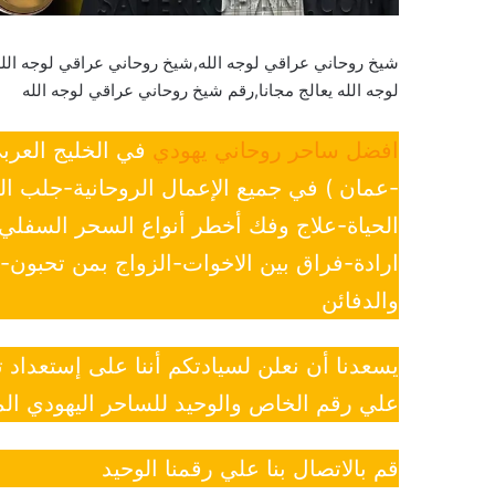
شيخ روحاني عراقي لوجه الله,شيخ روحاني عراقي لوجه ال
لوجه الله يعالج مجانا,رقم شيخ روحاني عراقي لوجه الله
افضل ساحر روحاني يهودي
في الخليج العرب
-عمان ) في جميع الإعمال الروحانية-جلب ا
الحياة-علاج وفك أخطر أنواع السحر السفل
ارادة-فراق بين الاخوات-الزواج بمن تحبون
والدفائن
يسعدنا أن نعلن لسيادتكم أننا على إستعداد
علي رقم الخاص والوحيد للساحر اليهودي الم
قم بالاتصال بنا علي رقمنا الوحيد