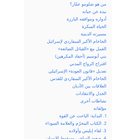
من هو شلومو عمّار؟
نبذة عن حياته
أدواره ومواقفه البارزة
الحياة المبكرة
مسيرته الدينية
الحاخام الأكبر السفاردي لإسرائيل
العمل مع «القبائل الضائعة»
بني أنوسيم (أحفاد المكرهين)
اقتراح الزواج المدني
تعديل «قانون العودة» الإسرائيلي
الحاخام الأكبر السفاردي للقدس
العلاقات بين الأديان
الجدل والانتقادات
نشاطات أخرى
مؤلفاته
1. البداية: الباحث عن القوة
2. الكتاب المحرّم والعلامة السوداء
3. لقاء إبليس وأولاده
4. صعود الساحر، وسقوط الإنسان