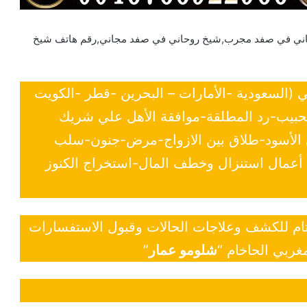
اني في صفد مجرب,شيخ روحاني في صفد مجاني,رقم هاتف شيخ
ي (السعودية -الأمارات – البحرين -قطر -الكويت
لحبيب-رد المطلقة-موافقة الأهل علي شريك
ي الأسود-طلاق بين الازواج-مرض-جنون-سلب
- أعمال استنزال وخطف المال-استخراج الكنوز
 تام للكشف وعلاجات الحالات وقبول الاستفسارات
غربي الحاخام “
شلومو عمار
”