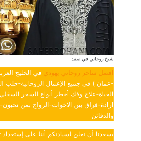
شيخ روحاني في صفد
افضل ساحر روحاني يهودي
في الخليج العرب
-عمان ) في جميع الإعمال الروحانية-جلب ا
الحياة-علاج وفك أخطر أنواع السحر السفل
ارادة-فراق بين الاخوات-الزواج بمن تحبون
والدفائن
يسعدنا أن نعلن لسيادتكم أننا على إستعداد