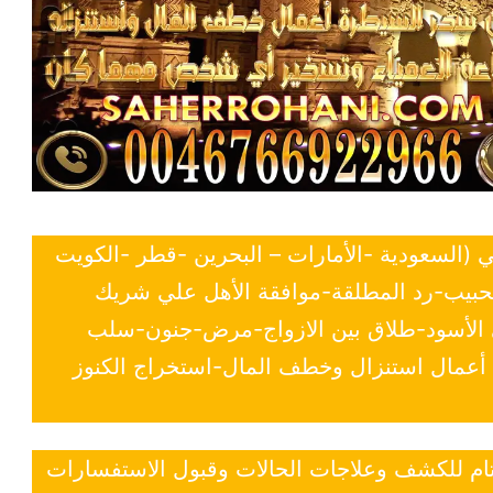
ي (السعودية -الأمارات – البحرين -قطر -الكويت
لحبيب-رد المطلقة-موافقة الأهل علي شريك
ي الأسود-طلاق بين الازواج-مرض-جنون-سلب
- أعمال استنزال وخطف المال-استخراج الكنوز
 تام للكشف وعلاجات الحالات وقبول الاستفسارات