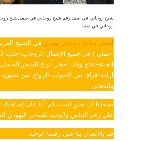
شيخ روحاني في صفد,رقم شيخ روحاني في صفد,شيخ روح
روحاني في صفد
افضل ساحر روحاني يهودي
في الخليج العرب
-عمان ) في جميع الإعمال الروحانية-جلب ا
الحياة-علاج وفك أخطر أنواع السحر السفل
ارادة-فراق بين الاخوات-الزواج بمن تحبون
والدفائن
يسعدنا أن نعلن لسيادتكم أننا على إستعداد
علي رقم الخاص والوحيد للساحر اليهودي الم
قم بالاتصال بنا علي رقمنا الوحيد