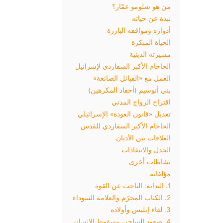
من هو شلومو عمّار؟
نبذة عن حياته
أدواره ومواقفه البارزة
الحياة المبكرة
مسيرته الدينية
الحاخام الأكبر السفاردي لإسرائيل
العمل مع «القبائل الضائعة»
بني أنوسيم (أحفاد المكرهين)
اقتراح الزواج المدني
تعديل «قانون العودة» الإسرائيلي
الحاخام الأكبر السفاردي للقدس
العلاقات بين الأديان
الجدل والانتقادات
نشاطات أخرى
مؤلفاته
1. البداية: الباحث عن القوة
2. الكتاب المحرّم والعلامة السوداء
3. لقاء إبليس وأولاده
4. صعود الساحر، وسقوط الإنسان