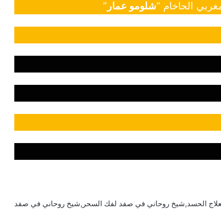
غربي الحاخام “
شلومو عمار
”
علاج الحسد,شيخ روحاني في صفد لفك السحر,شيخ روحاني في صفد