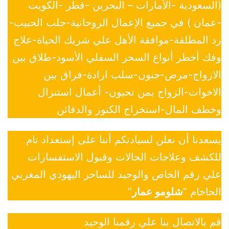
(السعودية -الأمارات – البحرين -قطر -الكويت
-عمان ) في جميع الإعمال الروحانية-جلب الحبيب-
رد المطلقة-موافقة الأهل علي شريك الحياة-علاج
وفك أخطر أنواع السحر السفلي الأسود-طلاق بين
الازواج-مرض-جنون-سلب ارادة-فراق بين
الاخوات-الزواج بمن تحبون- أعمال استنزال
وخطف المال-استخراج الكنوز والدفائن
يسعدنا أن نعلن لسيادتكم أننا على إستعداد تام
للكشف وعلاجات الحالات وقبول الاستفسارات
علي رقم الخاص والوحيد للساحر اليهودي المغربي
الحاخام “
شلومو عمار
”
قم بالاتصال بنا علي رقمنا الوحيد