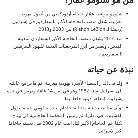
شلومو موشيه عمّار حاخام أرثوذكسي من أصول يهودية
مغربية، شغل منصب الحاخام الأكبر للسفارديم في إسرائيل
(رئيسًا لـ Rishon LeZion) بين 2003 و2013.
منذ 2014 يشغل منصب الحاخام الأكبر السفاردي لمدينة
القدس، ويُعتبر من أبرز المرجعيات الدينية لليهود الشرقيين
(السفارديم).
نبذة عن حياته
وُلد في الدار البيضاء لأسرة يهودية مغربية، ثم هاجر مع عائلته
إلى إسرائيل سنة 1962 وهو في سن 14 عامًا، ودرس في عدة
يشيفوت (معاهد دينية حاخامية).
تولّى مناصب دينية متتالية: حاخام لبلدة شلومي، ثم مسؤول
الكشروت في نهاريا، ثم رئيس المحكمة الحاخامية في بيتاح
تكفا، ثم الحاخام الأكبر لتل أبيب عام 2002 قبل تعيينه حاخامًا
أكبر لإسرائيل.