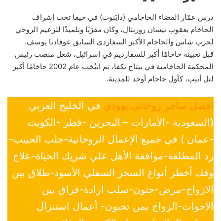
درس عمّار القضاء الحاخامي (دايَنوث) في حيفا تحت إشراف
الحاخام يعقوب نيسان روزنثال، وكان مقرّبًا وتلميذًا للزعيم الروحي
لحزب شاس والحاخام الأكبر السفاردي السابق عوفاديا يوسف.
قبل تعيينه حاخامًا أكبر للسفارديم في إسرائيل، شغل منصب رئيس
المحكمة الحاخامية في بيتاح تكفا، ثم انتُخب عام 2002 حاخامًا أكبر
لتل أبيب، كأول حاخام أوحد للمدينة.
افضل ساحر روحاني يهودي
في الخليج العربي
(السعودية -الأمارات – البحرين -قطر -الكويت
-عمان ) في جميع الإعمال الروحانية-جلب الحبيب-
رد المطلقة-موافقة الأهل علي شريك الحياة-علاج
وفك أخطر أنواع السحر السفلي الأسود-طلاق بين
الازواج-مرض-جنون-سلب ارادة-فراق بين
الاخوات-الزواج بمن تحبون- أعمال استنزال