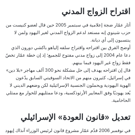
اقتراح الزواج المدني
أثار عمّار ضجة إعلامية في سبتمبر 2005 حين قال لعضو كنيست من
حزب شينوي إنه مستعد لدعم الزواج المدني لغير اليهود ولمن لا
ينتسبون إلى أي ديانة.
أوضح الفرق بين اقتراحه واقتراح سلفه إلياهو باكشي دورون الذي
دعا عام 2004 إلى زواج مدني مفتوح للجميع؛ إذ إن خطة عمّار تخصّ
فقط زواج غير اليهود فيما بينهم.
قال إن اقتراحه يهدف إلى حل مشكلة نحو 300 ألف مهاجر «بلا دين»
في إسرائيل، كثيرون منهم من الاتحاد السوفيتي السابق يدّعون
الهوية اليهودية ويحملون الجنسية الإسرائيلية لكن وضعهم الديني لا
يُعد يهوديًا وفق المعايير الأرثوذكسية، ودعا ممثليهم للحوار مع ممثلي
الحاخامية.
تعديل «قانون العودة» الإسرائيلي
في نوفمبر 2006 قدّم عمّار مشروع قانون لرئيس الوزراء آنذاك إيهود