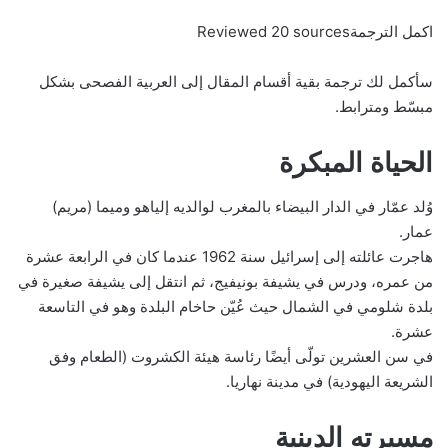
اكمل الترجمةReviewed 20 sources
سأكمل لك ترجمة بقية أقسام المقال إلى العربية الفصحى بشكل
مبسّط ومترابط.
الحياة المبكرة
وُلد عمّار في الدار البيضاء بالمغرب لوالديه إلياهو وميما (مريم)
عمار.
هاجرت عائلته إلى إسرائيل سنة 1962 عندما كان في الرابعة عشرة
من عمره، ودرس في يشيفة بونيفيج، ثم انتقل إلى يشيفة صغيرة في
بلدة شلومي في الشمال حيث عُيّن حاخام البلدة وهو في التاسعة
عشرة.
في سن العشرين تولّى أيضًا رئاسة هيئة الكشروت (الطعام وفق
الشريعة اليهودية) في مدينة نهاريا.
مسيرته الدينية