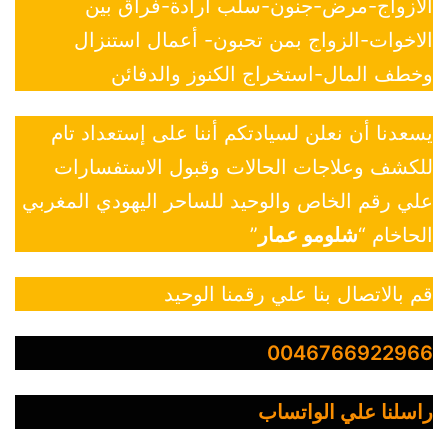
الازواج-مرض-جنون-سلب ارادة-فراق بين
الاخوات-الزواج بمن تحبون- أعمال استنزال
وخطف المال-استخراج الكنوز والدفائن
يسعدنا أن نعلن لسيادتكم أننا على إستعداد تام
للكشف وعلاجات الحالات وقبول الاستفسارات
علي رقم الخاص والوحيد للساحر اليهودي المغربي
الحاخام “
شلومو عمار
”
قم بالاتصال بنا علي رقمنا الوحيد
0046766922966
راسلنا علي الواتساب