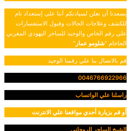
يسعدنا أن نعلن لسيادتكم أننا على إستعداد تام
للكشف وعلاجات الحالات وقبول الاستفسارات
علي رقم الخاص والوحيد للساحر اليهودي المغربي
الحاخام “
شلومو عمار
”
قم بالاتصال بنا علي رقمنا الوحيد
0046766922966
راسلنا علي الواتساب
أو قم بزيارة أحدي مواقعنا علي الانترنت
الشيخ الساحر الروحاني