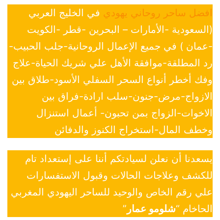
افضل ساحر روحاني يهودي
في الخليج العربي
(السعودية -الأمارات – البحرين -قطر -الكويت
-عمان ) في جميع الإعمال الروحانية-جلب الحبيب-
رد المطلقة-موافقة الأهل علي شريك الحياة-علاج
وفك أخطر أنواع السحر السفلي الأسود-طلاق بين
الازواج-مرض-جنون-سلب ارادة-فراق بين
الاخوات-الزواج بمن تحبون- أعمال استنزال
وخطف المال-استخراج الكنوز والدفائن
يسعدنا أن نعلن لسيادتكم أننا على إستعداد تام
للكشف وعلاجات الحالات وقبول الاستفسارات
علي رقم الخاص والوحيد للساحر اليهودي المغربي
الحاخام “
شلومو عمار
”