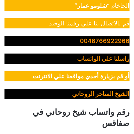
الحاخام “
شلومو عمار
”
قم بالاتصال بنا علي رقمنا الوحيد
0046766922966
راسلنا علي الواتساب
أو قم بزيارة أحدي مواقعنا علي الانترنت
الشيخ الساحر الروحاني
رقم واتساب شيخ روحاني في
صفاقس