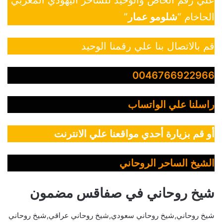
علي رقم الخاص والوحيد للساحر اليهودي المغربي
الحاخام “
شلومو عمار
”
قم بالاتصال بنا علي رقمنا الوحيد
0046766922966
راسلنا علي الواتساب
أو قم بزيارة أحدي مواقعنا علي الانترنت
الشيخ الساحر الروحاني
شيخ روحاني في صفاقس مضمون
شيخ روحاني,شيخ روحاني سعودي,شيخ روحاني عراقي,شيخ روحاني