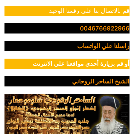
قم بالاتصال بنا علي رقمنا الوحيد
0046766922966
راسلنا علي الواتساب
أو قم بزيارة أحدي مواقعنا علي الانترنت
الشيخ الساحر الروحاني