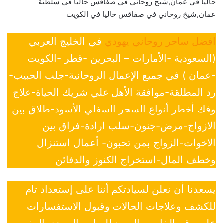
حاليا في عمان,شيخ روحاني في صفاقس حاليا في سلطنة
عمان,شيخ روحاني في صفاقس حاليا في الكويت
افضل ساحر روحاني يهودي
في الخليج العربي
(السعودية -الأمارات – البحرين -قطر -الكويت
-عمان ) في جميع الإعمال الروحانية-جلب الحبيب-
رد المطلقة-موافقة الأهل علي شريك الحياة-علاج
وفك أخطر أنواع السحر السفلي الأسود-طلاق بين
الازواج-مرض-جنون-سلب ارادة-فراق بين
الاخوات-الزواج بمن تحبون- أعمال استنزال
وخطف المال-استخراج الكنوز والدفائن
يسعدنا أن نعلن لسيادتكم أننا على إستعداد تام
للكشف وعلاجات الحالات وقبول الاستفسارات