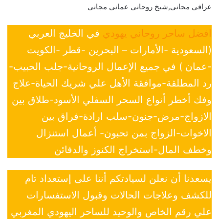
عراقي مجاني,شيخ روحاني عماني مجاني
افضل ساحر روحاني يهودي
في الخليج العربي
(السعودية -الأمارات – البحرين -قطر -الكويت
-عمان ) في جميع الإعمال الروحانية-جلب الحبيب-
رد المطلقة-موافقة الأهل علي شريك الحياة-علاج
وفك أخطر أنواع السحر السفلي الأسود-طلاق بين
الازواج-مرض-جنون-سلب ارادة-فراق بين
الاخوات-الزواج بمن تحبون- أعمال استنزال
وخطف المال-استخراج الكنوز والدفائن
يسعدنا أن نعلن لسيادتكم أننا على إستعداد تام
للكشف وعلاجات الحالات وقبول الاستفسارات
علي رقم الخاص والوحيد للساحر اليهودي المغربي