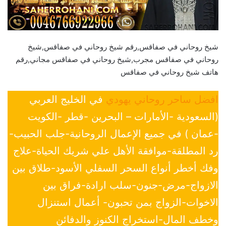
شيخ روحاني في صفاقس,رقم شيخ روحاني في صفاقس,شيخ
روحاني في صفاقس مجرب,شيخ روحاني في صفاقس مجاني,رقم
هاتف شيخ روحاني في صفاقس
افضل ساحر روحاني يهودي
في الخليج العربي
(السعودية -الأمارات – البحرين -قطر -الكويت
-عمان ) في جميع الإعمال الروحانية-جلب الحبيب-
رد المطلقة-موافقة الأهل علي شريك الحياة-علاج
وفك أخطر أنواع السحر السفلي الأسود-طلاق بين
الازواج-مرض-جنون-سلب ارادة-فراق بين
الاخوات-الزواج بمن تحبون- أعمال استنزال
وخطف المال-استخراج الكنوز والدفائن