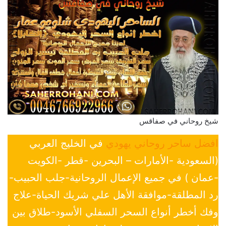
شيخ روحاني في صفاقس
افضل ساحر روحاني يهودي
في الخليج العربي
(السعودية -الأمارات – البحرين -قطر -الكويت
-عمان ) في جميع الإعمال الروحانية-جلب الحبيب-
رد المطلقة-موافقة الأهل علي شريك الحياة-علاج
وفك أخطر أنواع السحر السفلي الأسود-طلاق بين