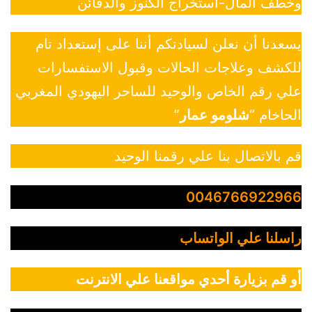
وخطف المال-استخراج الكنوز والدفائن
يسعدنا أن نعلن لسيادتكم أننا على إستعداد تام
للكشف وعلاجات الحالات وقبول الاستفسارات
علي رقم الخاص والوحيد للساحر اليهودي المغربي
الحاخام “
شلومو عمار
”
قم بالاتصال بنا علي رقمنا الوحيد
0046766922966
راسلنا علي الواتساب
أو قم بزيارة أحدي مواقعنا علي الانترنت