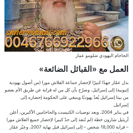
الحاخام اليهودي شلومو عمار
العمل مع «القبائل الضائعة»
بذل عمّار جهدًا كبيرًا لإحضار جماعة الفلاش مورا (من أصول يهودية
إثيوبية) إلى إسرائيل، وصرّح بأن كل من له قرابة عن طريق الأم بعضو
من بيتا إسرائيل يُعدّ يهوديًا وينبغي على الحكومة إحضاره إلى
إسرائيل.
في يناير 2004، وبعد توصيات الكنيست والحاخامين الأكبرين، أعلن
أريئيل شارون خطة (لم تُنفذ إلى حدّ كبير) لإحضار جميع الفلاش مورا
– قرابة 18,000 شخص – إلى إسرائيل قبل نهاية 2007، وعبّر عمّار