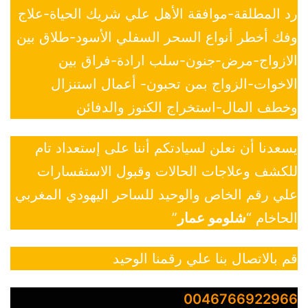
رد المطلقة-موافقة الأهل علي شريك الحياة-علاج
وفك أخطر أنواع السحر السفلي الأسود-طلاق بين
الازواج-مرض-جنون-سلب ارادة-فراق بين
الاخوات-الزواج بمن تحبون- أعمال استنزال
وخطف المال-استخراج الكنوز والدفائن
يسعدنا أن نعلن لسيادتكم أننا على إستعداد تام
للكشف وعلاجات الحالات وقبول الاستفسارات
علي رقم الخاص والوحيد للساحر اليهودي المغربي
الحاخام “
شلومو عمار
”
قم بالاتصال بنا علي رقمنا الوحيد
0046766922966