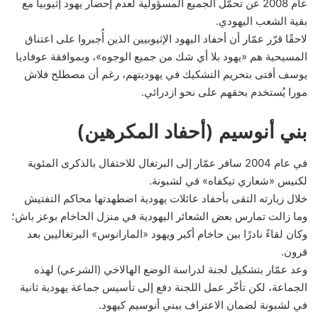
عام 2008 عن تحمّل الجميع المسؤولية لعدم إحضار يهود إثيوبيا مع
بقية الشعب اليهودي.
لاحقًا قرّر عمّار أن أحفاد اليهود الإثيوبيين الذين أُجبروا على اعتناق
المسيحية هم «يهود بلا أي شك من جميع الوجوه»، وبموافقة عوفاديا
يوسف أفتى بتحريم التشكيك في يهوديتهم، رغم أن مصطلح فلاش
مورا يُستخدم بحقهم على نحو ازدرائي.
بني أنوسيم (أحفاد المكرهين)
في عام 2004 سافر عمّار إلى البرتغال للاحتفال بالذكرى المئوية
لكنيس «شعاري تيكفاه» في لشبونة.
خلال زيارته التقى بأحفاد عائلات يهودية اضطهدتها محاكم التفتيش
وما زالت تمارس بعض الشعائر اليهودية في منزل الحاخام بوعز باش؛
وكان لقاءً نادرًا بين حاخام أكبر ويهود «المارانوس» البرتغاليين بعد
قرون.
وعد عمّار بتشكيل لجنة لدراسة الوضع الهالاخي (الشرعي) لهذه
الجماعة، لكن تأخّر عمل اللجنة دفع إلى تأسيس جماعة يهودية ثانية
في لشبونة لضمان الاعتراف ببني أنوسيم كيهود.