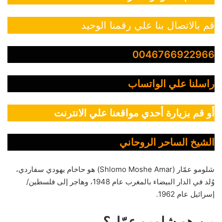
قم بالاتصال بنا علي رقمنا الوحيد
0046766922966
راسلنا علي الواتساب
أو قم بزيارة أحدي مواقعنا علي الانترنت
الشيخ الساحر الروحاني
شلومو عمّار (Shlomo Moshe Amar) هو حاخام يهودي سفاردي،
وُلد في الدار البيضاء بالمغرب عام 1948، وهاجر إلى فلسطين/
إسرائيل عام 1962.
من هو شلومو عمّار؟