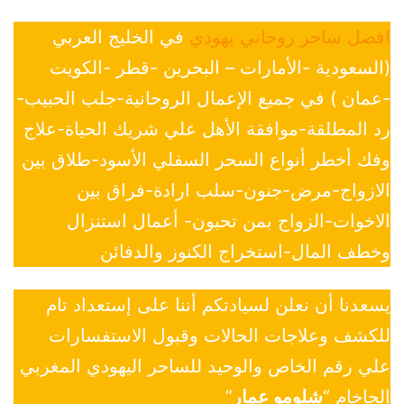
افضل ساحر روحاني يهودي
في الخليج العربي
(السعودية -الأمارات – البحرين -قطر -الكويت
-عمان ) في جميع الإعمال الروحانية-جلب الحبيب-
رد المطلقة-موافقة الأهل علي شريك الحياة-علاج
وفك أخطر أنواع السحر السفلي الأسود-طلاق بين
الازواج-مرض-جنون-سلب ارادة-فراق بين
الاخوات-الزواج بمن تحبون- أعمال استنزال
وخطف المال-استخراج الكنوز والدفائن
يسعدنا أن نعلن لسيادتكم أننا على إستعداد تام
للكشف وعلاجات الحالات وقبول الاستفسارات
علي رقم الخاص والوحيد للساحر اليهودي المغربي
الحاخام “
شلومو عمار
”