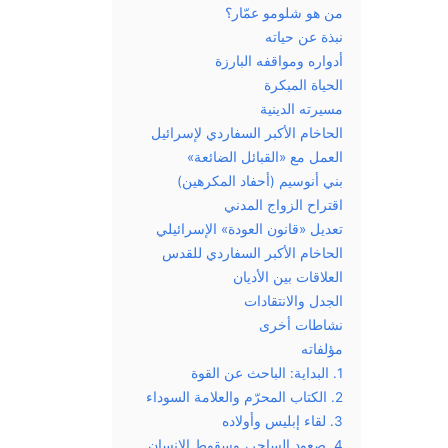
من هو شلومو عمّار؟
نبذة عن حياته
أدواره ومواقفه البارزة
الحياة المبكرة
مسيرته الدينية
الحاخام الأكبر السفاردي لإسرائيل
العمل مع «القبائل الضائعة»
بني أنوسيم (أحفاد المكرهين)
اقتراح الزواج المدني
تعديل «قانون العودة» الإسرائيلي
الحاخام الأكبر السفاردي للقدس
العلاقات بين الأديان
الجدل والانتقادات
نشاطات أخرى
مؤلفاته
1. البداية: الباحث عن القوة
2. الكتاب المحرّم والعلامة السوداء
3. لقاء إبليس وأولاده
4. صعود الساحر، وسقوط الإنسان