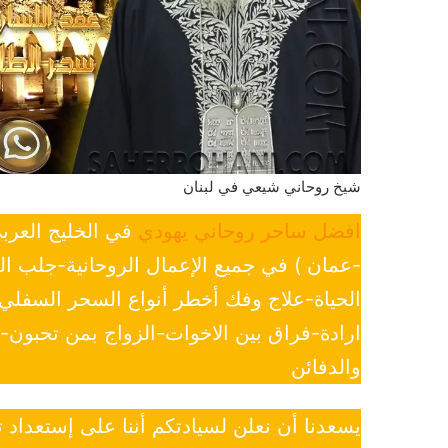
شيخ روحاني شيعي في لبنان
افضل ساحر روحاني يهودي
في الخليج العرب
-عمان ) في جميع الإعمال الروحانية-جلب ا
الحياة-علاج وفك أخطر أنواع السحر السفل
ارادة-فراق بين الاخوات-الزواج بمن تحبون
والدفائن
يسعدنا أن نعلن لسيادتكم أننا على إستعداد