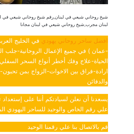
شيخ روحاني شيعي في لبنان,رقم شيخ روحاني شيعي في ل
لبنان مجرب,شيخ روحاني شيعي في لبنان مجانا
افضل ساحر روحاني يهودي
في الخليج العرب
-عمان ) في جميع الإعمال الروحانية-جلب ا
الحياة-علاج وفك أخطر أنواع السحر السفل
ارادة-فراق بين الاخوات-الزواج بمن تحبون
والدفائن
يسعدنا أن نعلن لسيادتكم أننا على إستعداد
علي رقم الخاص والوحيد للساحر اليهودي الم
قم بالاتصال بنا علي رقمنا الوحيد