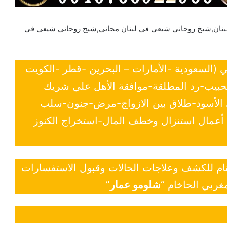
بنان,شيخ روحاني شيعي في لبنان مجاني,شيخ روحاني شيعي في
ي (السعودية -الأمارات – البحرين -قطر -الكويت
لحبيب-رد المطلقة-موافقة الأهل علي شريك
ي الأسود-طلاق بين الازواج-مرض-جنون-سلب
- أعمال استنزال وخطف المال-استخراج الكنوز
 تام للكشف وعلاجات الحالات وقبول الاستفسارات
غربي الحاخام “
شلومو عمار
”