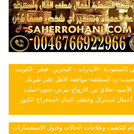
ي (السعودية -الأمارات – البحرين -قطر -الكويت
لحبيب-رد المطلقة-موافقة الأهل علي شريك
ي الأسود-طلاق بين الازواج-مرض-جنون-سلب
- أعمال استنزال وخطف المال-استخراج الكنوز
 تام للكشف وعلاجات الحالات وقبول الاستفسارات