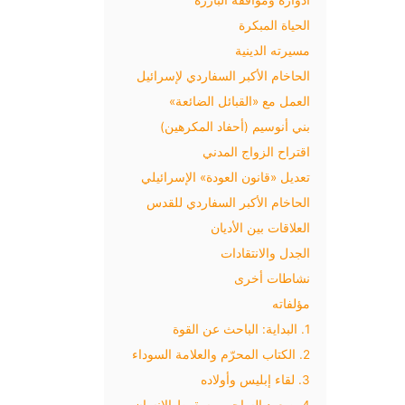
الحياة المبكرة
مسيرته الدينية
الحاخام الأكبر السفاردي لإسرائيل
العمل مع «القبائل الضائعة»
بني أنوسيم (أحفاد المكرهين)
اقتراح الزواج المدني
تعديل «قانون العودة» الإسرائيلي
الحاخام الأكبر السفاردي للقدس
العلاقات بين الأديان
الجدل والانتقادات
نشاطات أخرى
مؤلفاته
1. البداية: الباحث عن القوة
2. الكتاب المحرّم والعلامة السوداء
3. لقاء إبليس وأولاده
4. صعود الساحر، وسقوط الإنسان