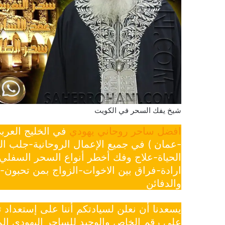
شيخ يفك السحر في الكويت
افضل ساحر روحاني يهودي
في الخليج العرب
-عمان ) في جميع الإعمال الروحانية-جلب ا
الحياة-علاج وفك أخطر أنواع السحر السفل
ارادة-فراق بين الاخوات-الزواج بمن تحبون
والدفائن
يسعدنا أن نعلن لسيادتكم أننا على إستعداد
علي رقم الخاص والوحيد للساحر اليهودي الم