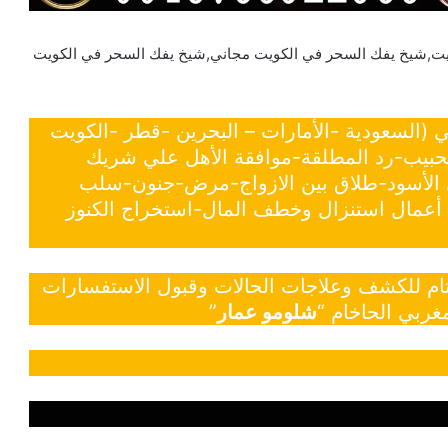
يت,شيخ يفك السحر في الكويت مجاني,شيخ يفك السحر في الكويت
ي (السعودية -الأمارات – البحرين -قطر -الكويت
لحبيب-رد المطلقة-موافقة الأهل علي شريك
ي الأسود-طلاق بين الازواج-مرض-جنون-سلب
- أعمال استنزال وخطف المال-استخراج الكنوز
 تام للكشف وعلاجات الحالات وقبول الاستفسارات
غربي الحاخام “
شلومو عمار
”