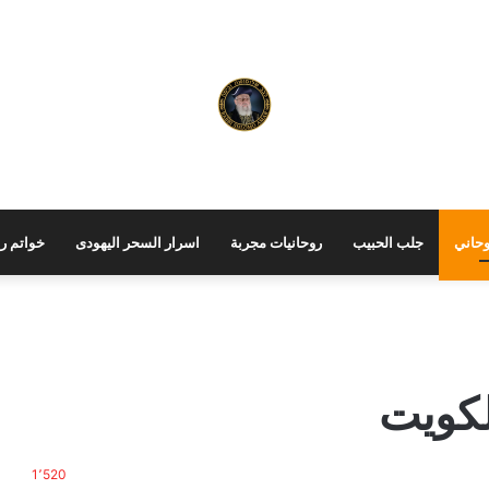
حاني
جلب الحبيب
روحانيات مجربة
اسرار السحر اليهودى
خواتم رو
لكويت
1٬520