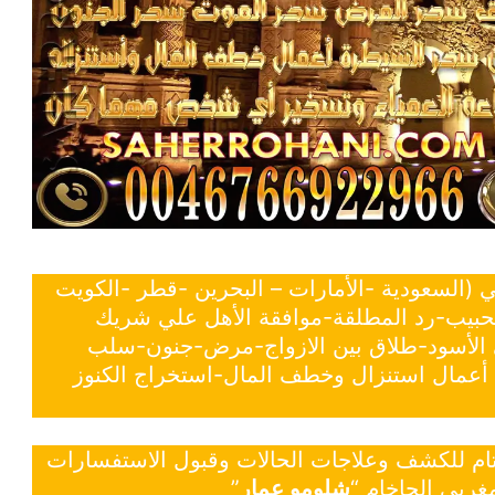
ي (السعودية -الأمارات – البحرين -قطر -الكويت
لحبيب-رد المطلقة-موافقة الأهل علي شريك
ي الأسود-طلاق بين الازواج-مرض-جنون-سلب
- أعمال استنزال وخطف المال-استخراج الكنوز
 تام للكشف وعلاجات الحالات وقبول الاستفسارات
غربي الحاخام “
شلومو عمار
”