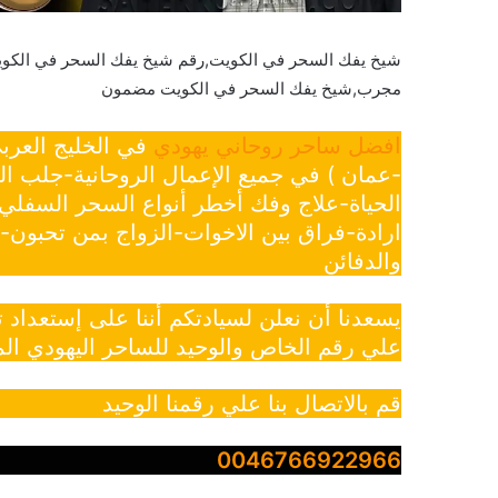
شيخ يفك السحر في الكويت,رقم شيخ يفك السحر في الكو
مجرب,شيخ يفك السحر في الكويت مضمون
افضل ساحر روحاني يهودي
في الخليج العرب
-عمان ) في جميع الإعمال الروحانية-جلب ا
الحياة-علاج وفك أخطر أنواع السحر السفل
ارادة-فراق بين الاخوات-الزواج بمن تحبون
والدفائن
يسعدنا أن نعلن لسيادتكم أننا على إستعداد
علي رقم الخاص والوحيد للساحر اليهودي الم
قم بالاتصال بنا علي رقمنا الوحيد
0046766922966