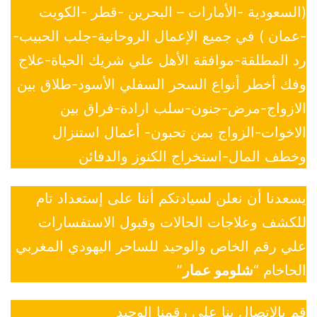
(السعودية -الأمارات – البحرين -قطر -الكويت
-عمان ) في جميع الإعمال الروحانية-جلب الحبيب-
رد المطلقة-موافقة الأهل علي شريك الحياة-علاج
وفك أخطر أنواع السحر السفلي الأسود-طلاق بين
الازواج-مرض-جنون-سلب ارادة-فراق بين
الاخوات-الزواج بمن تحبون- أعمال استنزال
وخطف المال-استخراج الكنوز والدفائن
يسعدنا أن نعلن لسيادتكم أننا على إستعداد تام
للكشف وعلاجات الحالات وقبول الاستفسارات
علي رقم الخاص والوحيد للساحر اليهودي المغربي
الحاخام “
شلومو عمار
”
قم بالاتصال بنا علي رقمنا الوحيد