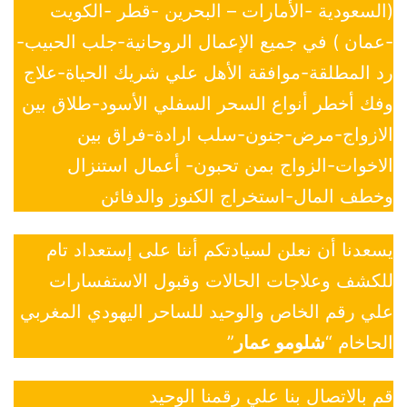
(السعودية -الأمارات – البحرين -قطر -الكويت
-عمان ) في جميع الإعمال الروحانية-جلب الحبيب-
رد المطلقة-موافقة الأهل علي شريك الحياة-علاج
وفك أخطر أنواع السحر السفلي الأسود-طلاق بين
الازواج-مرض-جنون-سلب ارادة-فراق بين
الاخوات-الزواج بمن تحبون- أعمال استنزال
وخطف المال-استخراج الكنوز والدفائن
يسعدنا أن نعلن لسيادتكم أننا على إستعداد تام
للكشف وعلاجات الحالات وقبول الاستفسارات
علي رقم الخاص والوحيد للساحر اليهودي المغربي
الحاخام “
شلومو عمار
”
قم بالاتصال بنا علي رقمنا الوحيد