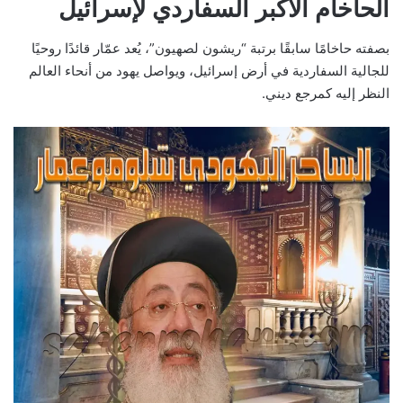
الحاخام الأكبر السفاردي لإسرائيل
بصفته حاخامًا سابقًا برتبة “ريشون لصهيون”، يُعد عمّار قائدًا روحيًا
للجالية السفاردية في أرض إسرائيل، ويواصل يهود من أنحاء العالم
النظر إليه كمرجع ديني.