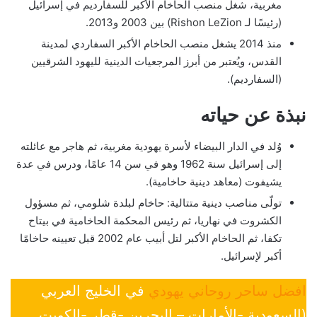
مغربية، شغل منصب الحاخام الأكبر للسفارديم في إسرائيل
(رئيسًا لـ Rishon LeZion) بين 2003 و2013.
منذ 2014 يشغل منصب الحاخام الأكبر السفاردي لمدينة
القدس، ويُعتبر من أبرز المرجعيات الدينية لليهود الشرقيين
(السفارديم).
نبذة عن حياته
وُلد في الدار البيضاء لأسرة يهودية مغربية، ثم هاجر مع عائلته
إلى إسرائيل سنة 1962 وهو في سن 14 عامًا، ودرس في عدة
يشيفوت (معاهد دينية حاخامية).
تولّى مناصب دينية متتالية: حاخام لبلدة شلومي، ثم مسؤول
الكشروت في نهاريا، ثم رئيس المحكمة الحاخامية في بيتاح
تكفا، ثم الحاخام الأكبر لتل أبيب عام 2002 قبل تعيينه حاخامًا
أكبر لإسرائيل.
افضل ساحر روحاني يهودي
في الخليج العربي
(السعودية -الأمارات – البحرين -قطر -الكويت