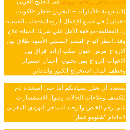
افضل ساحر روحاني يهودي
في الخليج العربي
(السعودية -الأمارات – البحرين -قطر -الكويت
-عمان ) في جميع الإعمال الروحانية-جلب الحبيب-
رد المطلقة-موافقة الأهل علي شريك الحياة-علاج
وفك أخطر أنواع السحر السفلي الأسود-طلاق بين
الازواج-مرض-جنون-سلب ارادة-فراق بين
الاخوات-الزواج بمن تحبون- أعمال استنزال
وخطف المال-استخراج الكنوز والدفائن
يسعدنا أن نعلن لسيادتكم أننا على إستعداد تام
للكشف وعلاجات الحالات وقبول الاستفسارات
علي رقم الخاص والوحيد للساحر اليهودي المغربي
الحاخام “
شلومو عمار
”