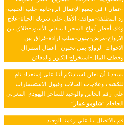
-عمان ) في جميع الإعمال الروحانية-جلب الحبيب-
رد المطلقة-موافقة الأهل علي شريك الحياة-علاج
وفك أخطر أنواع السحر السفلي الأسود-طلاق بين
الازواج-مرض-جنون-سلب ارادة-فراق بين
الاخوات-الزواج بمن تحبون- أعمال استنزال
وخطف المال-استخراج الكنوز والدفائن
يسعدنا أن نعلن لسيادتكم أننا على إستعداد تام
للكشف وعلاجات الحالات وقبول الاستفسارات
علي رقم الخاص والوحيد للساحر اليهودي المغربي
الحاخام “
شلومو عمار
”
قم بالاتصال بنا علي رقمنا الوحيد