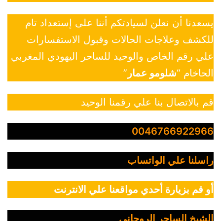
يسعدنا أن نعلن لسيادتكم أننا على إستعداد تام
للكشف وعلاجات الحالات وقبول الاستفسارات
علي رقم الخاص والوحيد للساحر اليهودي المغربي
الحاخام “
شلومو عمار
”
قم بالاتصال بنا علي رقمنا الوحيد
0046766922966
راسلنا علي الواتساب
أو قم بزيارة أحدي مواقعنا علي الانترنت
الشيخ الساحر الروحاني