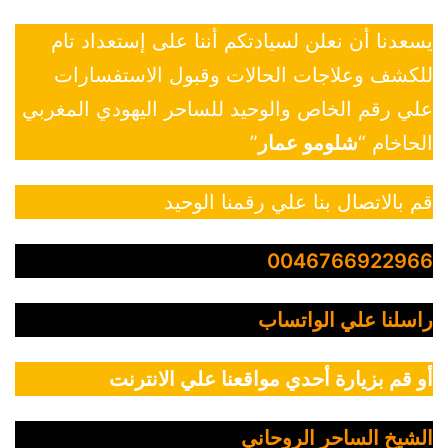
يسعدنا أن نعلن لسيادتكم أننا على إستعداد تام
للكشف وعلاجات الحالات وقبول الاستفسارات
علي رقم الخاص والوحيد للساحر اليهودي المغربي
الحاخام “
شلومو عمار
”
قم بالاتصال بنا علي رقمنا الوحيد
0046766922966
راسلنا علي الواتساب
أو قم بزيارة أحدي مواقعنا علي الانترنت
الشيخ الساحر الروحاني