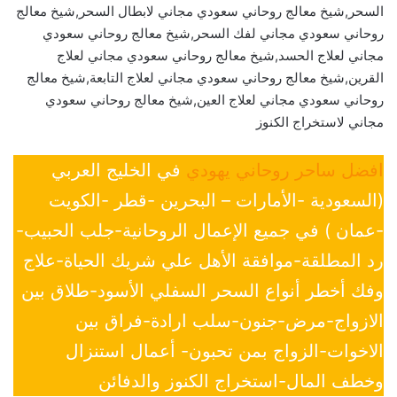
السحر,شيخ معالج روحاني سعودي مجاني لابطال السحر,شيخ معالج
روحاني سعودي مجاني لفك السحر,شيخ معالج روحاني سعودي
مجاني لعلاج الحسد,شيخ معالج روحاني سعودي مجاني لعلاج
القرين,شيخ معالج روحاني سعودي مجاني لعلاج التابعة,شيخ معالج
روحاني سعودي مجاني لعلاج العين,شيخ معالج روحاني سعودي
مجاني لاستخراج الكنوز
افضل ساحر روحاني يهودي
في الخليج العربي
(السعودية -الأمارات – البحرين -قطر -الكويت
-عمان ) في جميع الإعمال الروحانية-جلب الحبيب-
رد المطلقة-موافقة الأهل علي شريك الحياة-علاج
وفك أخطر أنواع السحر السفلي الأسود-طلاق بين
الازواج-مرض-جنون-سلب ارادة-فراق بين
الاخوات-الزواج بمن تحبون- أعمال استنزال
وخطف المال-استخراج الكنوز والدفائن