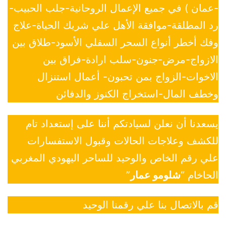
-عمان ) في جميع الإعمال الروحانية-جلب الحبيب-
رد المطلقة-موافقة الأهل علي شريك الحياة-علاج
وفك أخطر أنواع السحر السفلي الأسود-طلاق بين
الازواج-مرض-جنون-سلب ارادة-فراق بين
الاخوات-الزواج بمن تحبون- أعمال استنزال
وخطف المال-استخراج الكنوز والدفائن
يسعدنا أن نعلن لسيادتكم أننا على إستعداد تام
للكشف وعلاجات الحالات وقبول الاستفسارات
علي رقم الخاص والوحيد للساحر اليهودي المغربي
الحاخام “
شلومو عمار
”
قم بالاتصال بنا علي رقمنا الوحيد