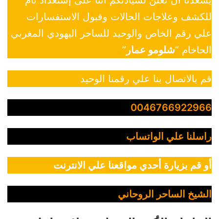
للكشف وعلاجات الحالات وقبول الاستفسارات
علي رقم الخاص والوحيد للساحر اليهودي المغربي
الحاخام “
شلومو عمار
”
قم بالاتصال بنا علي رقمنا الوحيد
0046766922966
راسلنا علي الواتساب
أو قم بزيارة أحدي مواقعنا علي الانترنت
الشيخ الساحر الروحاني