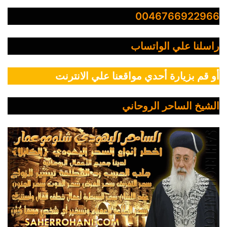
0046766922966
راسلنا علي الواتساب
أو قم بزيارة أحدي مواقعنا علي الانترنت
الشيخ الساحر الروحاني