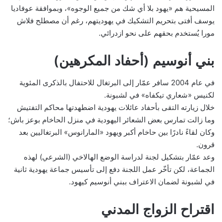
المسيحية هم «يهود بلا أي شك من جميع الوجوه»، وبموافقة عوفاديا
يوسف أفتى بتحريم التشكيك في يهوديتهم، رغم أن مصطلح فلاش
مورا يُستخدم بحقهم على نحو ازدرائي.
بني أنوسيم (أحفاد المكرهين)
في عام 2004 سافر عمّار إلى البرتغال للاحتفال بالذكرى المئوية
لكنيس «شعاري تيكفاه» في لشبونة.
خلال زيارته التقى بأحفاد عائلات يهودية اضطهدتها محاكم التفتيش
وما زالت تمارس بعض الشعائر اليهودية في منزل الحاخام بوعز باش؛
وكان لقاءً نادرًا بين حاخام أكبر ويهود «المارانوس» البرتغاليين بعد
قرون.
وعد عمّار بتشكيل لجنة لدراسة الوضع الهالاخي (الشرعي) لهذه
الجماعة، لكن تأخّر عمل اللجنة دفع إلى تأسيس جماعة يهودية ثانية
في لشبونة لضمان الاعتراف ببني أنوسيم كيهود.
اقتراح الزواج المدني