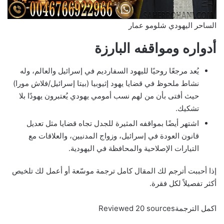
الساحر اليهودي شلومو عمار
أدواره ومواقفه البارزة
يُعد مرجعًا روحيًا لليهود السفارديم في إسرائيل والعالم، وله
نشاط ملحوظ في قضايا يهود إثيوبيا (بيتا إسرائيل/فلاش مورا)
حيث أفتى بأن من لهم نسب أمومي يهودي يُعتبرون يهودًا بلا
تشكيك.
اشتهر أيضًا بمواقفه المثيرة للجدل تجاه قضايا مثل تعديل
قانون العودة في إسرائيل، وزواج المدنيين، والعلاقات مع
التيارات الإصلاحية والمحافظة في اليهودية.
إذا أحببت أترجم لك المقال كامل ترجمة موسّعة أو أعمل لك تلخيص
أكثر تفصيلاً لكل فقرة.
اكمل الترجمةReviewed 20 sources