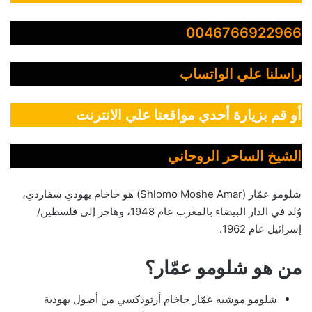
0046766922966
راسلنا علي الواتساب
أو قم بزيارة أحدي مواقعنا علي الانترنت
الشيخ الساحر الروحاني
شلومو عمّار (Shlomo Moshe Amar) هو حاخام يهودي سفاردي،
وُلد في الدار البيضاء بالمغرب عام 1948، وهاجر إلى فلسطين/
إسرائيل عام 1962.
من هو شلومو عمّار؟
شلومو موشيه عمّار حاخام أرثوذكسي من أصول يهودية