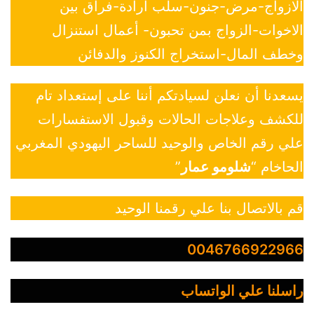
الازواج-مرض-جنون-سلب ارادة-فراق بين
الاخوات-الزواج بمن تحبون- أعمال استنزال
وخطف المال-استخراج الكنوز والدفائن
يسعدنا أن نعلن لسيادتكم أننا على إستعداد تام
للكشف وعلاجات الحالات وقبول الاستفسارات
علي رقم الخاص والوحيد للساحر اليهودي المغربي
الحاخام “
شلومو عمار
”
قم بالاتصال بنا علي رقمنا الوحيد
0046766922966
راسلنا علي الواتساب