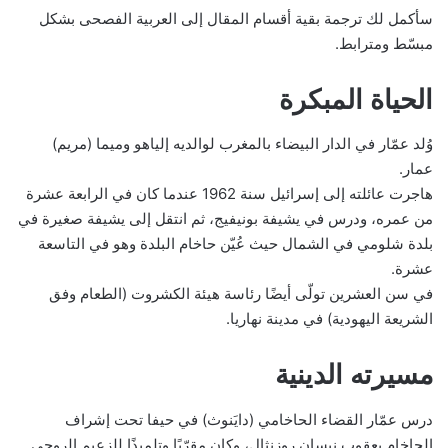
سأكمل لك ترجمة بقية أقسام المقال إلى العربية الفصحى بشكل
مبسّط ومترابط.
الحياة المبكرة
وُلد عمّار في الدار البيضاء بالمغرب لوالديه إلياهو وميما (مريم)
عمار.
هاجرت عائلته إلى إسرائيل سنة 1962 عندما كان في الرابعة عشرة
من عمره، ودرس في يشيفة بونيفيج، ثم انتقل إلى يشيفة صغيرة في
بلدة شلومي في الشمال حيث عُيّن حاخام البلدة وهو في التاسعة
عشرة.
في سن العشرين تولّى أيضًا رئاسة هيئة الكشروت (الطعام وفق
الشريعة اليهودية) في مدينة نهاريا.
مسيرته الدينية
درس عمّار القضاء الحاخامي (دايَنوث) في حيفا تحت إشراف
الحاخام يعقوب نيسان روزنثال، وكان مقرّبًا وتلميذًا للزعيم الروحي