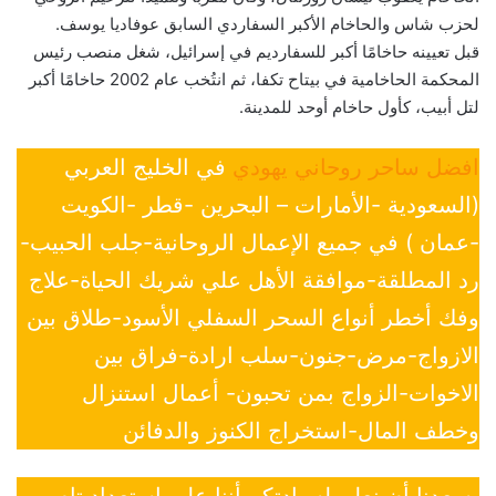
لحزب شاس والحاخام الأكبر السفاردي السابق عوفاديا يوسف.
قبل تعيينه حاخامًا أكبر للسفارديم في إسرائيل، شغل منصب رئيس
المحكمة الحاخامية في بيتاح تكفا، ثم انتُخب عام 2002 حاخامًا أكبر
لتل أبيب، كأول حاخام أوحد للمدينة.
افضل ساحر روحاني يهودي
في الخليج العربي
(السعودية -الأمارات – البحرين -قطر -الكويت
-عمان ) في جميع الإعمال الروحانية-جلب الحبيب-
رد المطلقة-موافقة الأهل علي شريك الحياة-علاج
وفك أخطر أنواع السحر السفلي الأسود-طلاق بين
الازواج-مرض-جنون-سلب ارادة-فراق بين
الاخوات-الزواج بمن تحبون- أعمال استنزال
وخطف المال-استخراج الكنوز والدفائن
يسعدنا أن نعلن لسيادتكم أننا على إستعداد تام