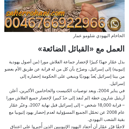
الحاخام اليهودي شلومو عمار
العمل مع «القبائل الضائعة»
بذل عمّار جهدًا كبيرًا لإحضار جماعة الفلاش مورا (من أصول يهودية
إثيوبية) إلى إسرائيل، وصرّح بأن كل من له قرابة عن طريق الأم بعضو
من بيتا إسرائيل يُعدّ يهوديًا وينبغي على الحكومة إحضاره إلى
إسرائيل.
في يناير 2004، وبعد توصيات الكنيست والحاخامين الأكبرين، أعلن
أريئيل شارون خطة (لم تُنفذ إلى حدّ كبير) لإحضار جميع الفلاش مورا
– قرابة 18,000 شخص – إلى إسرائيل قبل نهاية 2007، وعبّر عمّار
عام 2008 عن تحمّل الجميع المسؤولية لعدم إحضار يهود إثيوبيا مع
بقية الشعب اليهودي.
لاحقًا قرّر عمّار أن أحفاد اليهود الإثيوبيين الذين أُجبروا على اعتناق