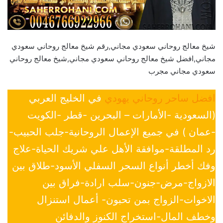
شيخ معالج روحاني سعودي مجاني,رقم شيخ معالج روحاني سعودي
مجاني,افضل شيخ معالج روحاني سعودي مجاني,شيخ معالج روحاني
سعودي مجاني مجرب
افضل ساحر روحاني يهودي
في الخليج العربي
(السعودية -الأمارات – البحرين -قطر -الكويت
-عمان ) في جميع الإعمال الروحانية-جلب الحبيب-
رد المطلقة-موافقة الأهل علي شريك الحياة-علاج
وفك أخطر أنواع السحر السفلي الأسود-طلاق بين
الازواج-مرض-جنون-سلب ارادة-فراق بين
الاخوات-الزواج بمن تحبون- أعمال استنزال
وخطف المال-استخراج الكنوز والدفائن