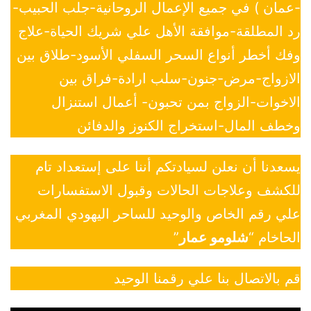
-عمان ) في جميع الإعمال الروحانية-جلب الحبيب-
رد المطلقة-موافقة الأهل علي شريك الحياة-علاج
وفك أخطر أنواع السحر السفلي الأسود-طلاق بين
الازواج-مرض-جنون-سلب ارادة-فراق بين
الاخوات-الزواج بمن تحبون- أعمال استنزال
وخطف المال-استخراج الكنوز والدفائن
يسعدنا أن نعلن لسيادتكم أننا على إستعداد تام
للكشف وعلاجات الحالات وقبول الاستفسارات
علي رقم الخاص والوحيد للساحر اليهودي المغربي
الحاخام “
شلومو عمار
”
قم بالاتصال بنا علي رقمنا الوحيد