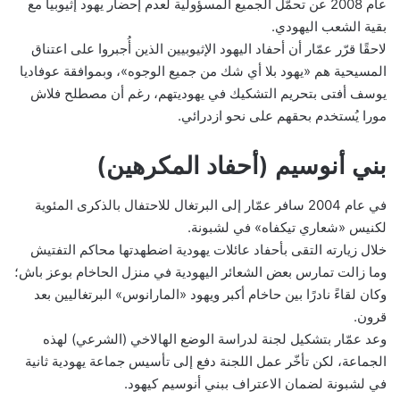
عام 2008 عن تحمّل الجميع المسؤولية لعدم إحضار يهود إثيوبيا مع
بقية الشعب اليهودي.
لاحقًا قرّر عمّار أن أحفاد اليهود الإثيوبيين الذين أُجبروا على اعتناق
المسيحية هم «يهود بلا أي شك من جميع الوجوه»، وبموافقة عوفاديا
يوسف أفتى بتحريم التشكيك في يهوديتهم، رغم أن مصطلح فلاش
مورا يُستخدم بحقهم على نحو ازدرائي.
بني أنوسيم (أحفاد المكرهين)
في عام 2004 سافر عمّار إلى البرتغال للاحتفال بالذكرى المئوية
لكنيس «شعاري تيكفاه» في لشبونة.
خلال زيارته التقى بأحفاد عائلات يهودية اضطهدتها محاكم التفتيش
وما زالت تمارس بعض الشعائر اليهودية في منزل الحاخام بوعز باش؛
وكان لقاءً نادرًا بين حاخام أكبر ويهود «المارانوس» البرتغاليين بعد
قرون.
وعد عمّار بتشكيل لجنة لدراسة الوضع الهالاخي (الشرعي) لهذه
الجماعة، لكن تأخّر عمل اللجنة دفع إلى تأسيس جماعة يهودية ثانية
في لشبونة لضمان الاعتراف ببني أنوسيم كيهود.