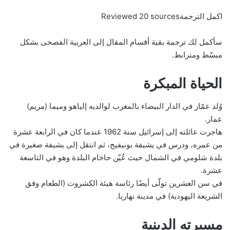
اكمل الترجمةReviewed 20 sources
سأكمل لك ترجمة بقية أقسام المقال إلى العربية الفصحى بشكل
مبسّط ومترابط.
الحياة المبكرة
وُلد عمّار في الدار البيضاء بالمغرب لوالديه إلياهو وميما (مريم)
عمار.
هاجرت عائلته إلى إسرائيل سنة 1962 عندما كان في الرابعة عشرة
من عمره، ودرس في يشيفة بونيفيج، ثم انتقل إلى يشيفة صغيرة في
بلدة شلومي في الشمال حيث عُيّن حاخام البلدة وهو في التاسعة
عشرة.
في سن العشرين تولّى أيضًا رئاسة هيئة الكشروت (الطعام وفق
الشريعة اليهودية) في مدينة نهاريا.
مسيرته الدينية