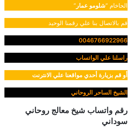
الحاخام “
شلومو عمار
”
قم بالاتصال بنا علي رقمنا الوحيد
0046766922966
راسلنا علي الواتساب
أو قم بزيارة أحدي مواقعنا علي الانترنت
الشيخ الساحر الروحاني
رقم واتساب شيخ معالج روحاني
سوداني