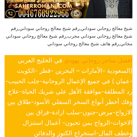
شيخ معالج روحاني سوداني,رقم شيخ معالج روحاني سوداني,رقم
شيخ معالج روحاني سوداني مجرب,رقم شيخ معالج روحاني سوداني
مجاني,رقم هاتف شيخ معالج روحاني سوداني
افضل ساحر روحاني يهودي
في الخليج العربي
(السعودية -الأمارات – البحرين -قطر -الكويت
-عمان ) في جميع الإعمال الروحانية-جلب الحبيب-
رد المطلقة-موافقة الأهل علي شريك الحياة-علاج
وفك أخطر أنواع السحر السفلي الأسود-طلاق بين
الازواج-مرض-جنون-سلب ارادة-فراق بين
الاخوات-الزواج بمن تحبون- أعمال استنزال
وخطف المال-استخراج الكنوز والدفائن