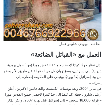
الحاخام اليهودي شلومو عمار
العمل مع «القبائل الضائعة»
بذل عمّار جهدًا كبيرًا لإحضار جماعة الفلاش مورا (من أصول يهودية
إثيوبية) إلى إسرائيل، وصرّح بأن كل من له قرابة عن طريق الأم بعضو
من بيتا إسرائيل يُعدّ يهوديًا وينبغي على الحكومة إحضاره إلى
إسرائيل.
في يناير 2004، وبعد توصيات الكنيست والحاخامين الأكبرين، أعلن
أريئيل شارون خطة (لم تُنفذ إلى حدّ كبير) لإحضار جميع الفلاش مورا
– قرابة 18,000 شخص – إلى إسرائيل قبل نهاية 2007، وعبّر عمّار