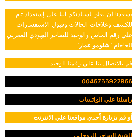
يسعدنا أن نعلن لسيادتكم أننا على إستعداد تام
للكشف وعلاجات الحالات وقبول الاستفسارات
علي رقم الخاص والوحيد للساحر اليهودي المغربي
الحاخام “
شلومو عمار
”
قم بالاتصال بنا علي رقمنا الوحيد
0046766922966
راسلنا علي الواتساب
أو قم بزيارة أحدي مواقعنا علي الانترنت
الشيخ الساحر الروحاني