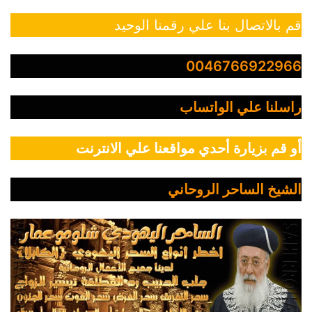
قم بالاتصال بنا علي رقمنا الوحيد
0046766922966
راسلنا علي الواتساب
أو قم بزيارة أحدي مواقعنا علي الانترنت
الشيخ الساحر الروحاني