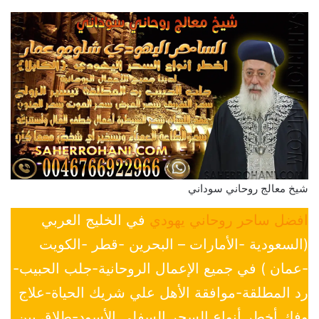
شيخ معالج روحاني سوداني
افضل ساحر روحاني يهودي
في الخليج العربي
(السعودية -الأمارات – البحرين -قطر -الكويت
-عمان ) في جميع الإعمال الروحانية-جلب الحبيب-
رد المطلقة-موافقة الأهل علي شريك الحياة-علاج
وفك أخطر أنواع السحر السفلي الأسود-طلاق بين