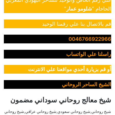
علي رقم الخاص والوحيد للساحر اليهودي المغربي
الحاخام “
شلومو عمار
”
قم بالاتصال بنا علي رقمنا الوحيد
0046766922966
راسلنا علي الواتساب
أو قم بزيارة أحدي مواقعنا علي الانترنت
الشيخ الساحر الروحاني
شيخ معالج روحاني سوداني مضمون
شيخ روحاني,شيخ روحاني سعودي,شيخ روحاني عراقي,شيخ روحاني