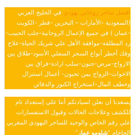
افضل ساحر روحاني يهودي
في الخليج العربي
(السعودية -الأمارات – البحرين -قطر -الكويت
-عمان ) في جميع الإعمال الروحانية-جلب الحبيب-
رد المطلقة-موافقة الأهل علي شريك الحياة-علاج
وفك أخطر أنواع السحر السفلي الأسود-طلاق بين
الازواج-مرض-جنون-سلب ارادة-فراق بين
الاخوات-الزواج بمن تحبون- أعمال استنزال
وخطف المال-استخراج الكنوز والدفائن
يسعدنا أن نعلن لسيادتكم أننا على إستعداد تام
للكشف وعلاجات الحالات وقبول الاستفسارات
علي رقم الخاص والوحيد للساحر اليهودي المغربي
الحاخام “
شلومو عمار
”