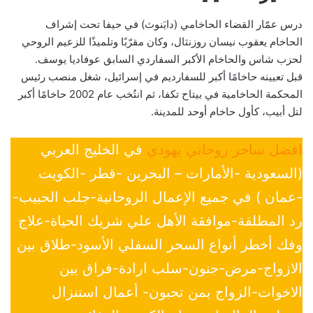
درس عمّار القضاء الحاخامي (دايَنوث) في حيفا تحت إشراف
الحاخام يعقوب نيسان روزنثال، وكان مقرّبًا وتلميذًا للزعيم الروحي
لحزب شاس والحاخام الأكبر السفاردي السابق عوفاديا يوسف.
قبل تعيينه حاخامًا أكبر للسفارديم في إسرائيل، شغل منصب رئيس
المحكمة الحاخامية في بيتاح تكفا، ثم انتُخب عام 2002 حاخامًا أكبر
لتل أبيب، كأول حاخام أوحد للمدينة.
افضل ساحر روحاني يهودي
في الخليج العربي
(السعودية -الأمارات – البحرين -قطر -الكويت
-عمان ) في جميع الإعمال الروحانية-جلب الحبيب-
رد المطلقة-موافقة الأهل علي شريك الحياة-علاج
وفك أخطر أنواع السحر السفلي الأسود-طلاق بين
الازواج-مرض-جنون-سلب ارادة-فراق بين
الاخوات-الزواج بمن تحبون- أعمال استنزال