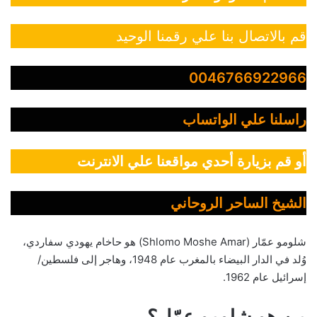
قم بالاتصال بنا علي رقمنا الوحيد
0046766922966
راسلنا علي الواتساب
أو قم بزيارة أحدي مواقعنا علي الانترنت
الشيخ الساحر الروحاني
شلومو عمّار (Shlomo Moshe Amar) هو حاخام يهودي سفاردي،
وُلد في الدار البيضاء بالمغرب عام 1948، وهاجر إلى فلسطين/
إسرائيل عام 1962.
من هو شلومو عمّار؟