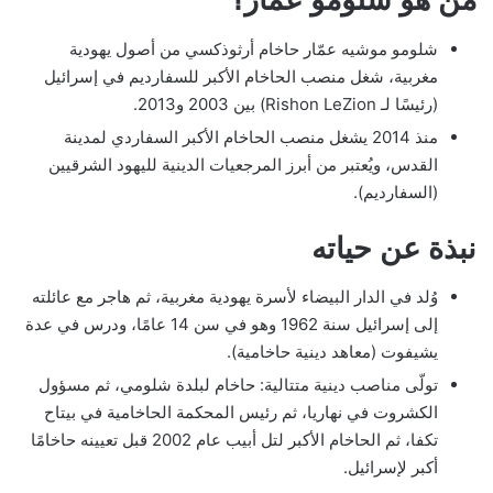
شلومو موشيه عمّار حاخام أرثوذكسي من أصول يهودية
مغربية، شغل منصب الحاخام الأكبر للسفارديم في إسرائيل
(رئيسًا لـ Rishon LeZion) بين 2003 و2013.
منذ 2014 يشغل منصب الحاخام الأكبر السفاردي لمدينة
القدس، ويُعتبر من أبرز المرجعيات الدينية لليهود الشرقيين
(السفارديم).
نبذة عن حياته
وُلد في الدار البيضاء لأسرة يهودية مغربية، ثم هاجر مع عائلته
إلى إسرائيل سنة 1962 وهو في سن 14 عامًا، ودرس في عدة
يشيفوت (معاهد دينية حاخامية).
تولّى مناصب دينية متتالية: حاخام لبلدة شلومي، ثم مسؤول
الكشروت في نهاريا، ثم رئيس المحكمة الحاخامية في بيتاح
تكفا، ثم الحاخام الأكبر لتل أبيب عام 2002 قبل تعيينه حاخامًا
أكبر لإسرائيل.