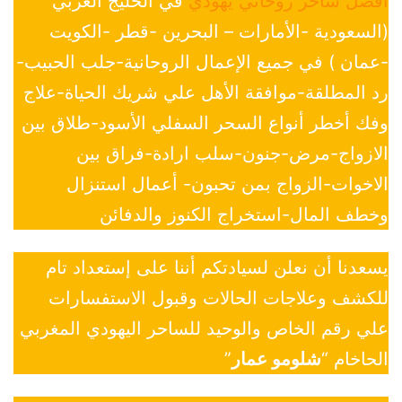
افضل ساحر روحاني يهودي
في الخليج العربي
(السعودية -الأمارات – البحرين -قطر -الكويت
-عمان ) في جميع الإعمال الروحانية-جلب الحبيب-
رد المطلقة-موافقة الأهل علي شريك الحياة-علاج
وفك أخطر أنواع السحر السفلي الأسود-طلاق بين
الازواج-مرض-جنون-سلب ارادة-فراق بين
الاخوات-الزواج بمن تحبون- أعمال استنزال
وخطف المال-استخراج الكنوز والدفائن
يسعدنا أن نعلن لسيادتكم أننا على إستعداد تام
للكشف وعلاجات الحالات وقبول الاستفسارات
علي رقم الخاص والوحيد للساحر اليهودي المغربي
الحاخام “
شلومو عمار
”