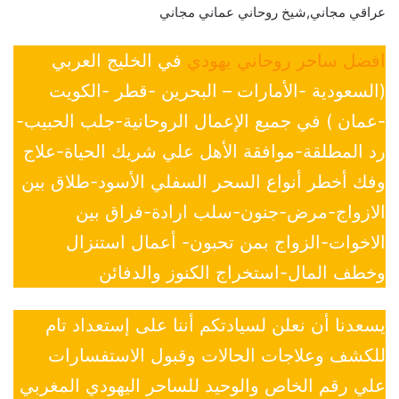
عراقي مجاني,شيخ روحاني عماني مجاني
افضل ساحر روحاني يهودي
في الخليج العربي
(السعودية -الأمارات – البحرين -قطر -الكويت
-عمان ) في جميع الإعمال الروحانية-جلب الحبيب-
رد المطلقة-موافقة الأهل علي شريك الحياة-علاج
وفك أخطر أنواع السحر السفلي الأسود-طلاق بين
الازواج-مرض-جنون-سلب ارادة-فراق بين
الاخوات-الزواج بمن تحبون- أعمال استنزال
وخطف المال-استخراج الكنوز والدفائن
يسعدنا أن نعلن لسيادتكم أننا على إستعداد تام
للكشف وعلاجات الحالات وقبول الاستفسارات
علي رقم الخاص والوحيد للساحر اليهودي المغربي