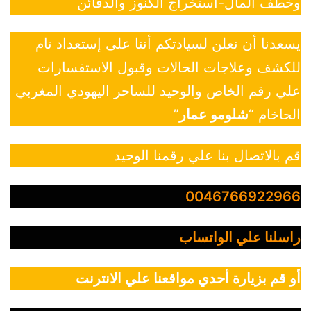
وخطف المال-استخراج الكنوز والدفائن
يسعدنا أن نعلن لسيادتكم أننا على إستعداد تام
للكشف وعلاجات الحالات وقبول الاستفسارات
علي رقم الخاص والوحيد للساحر اليهودي المغربي
الحاخام “
شلومو عمار
”
قم بالاتصال بنا علي رقمنا الوحيد
0046766922966
راسلنا علي الواتساب
أو قم بزيارة أحدي مواقعنا علي الانترنت