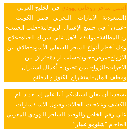
افضل ساحر روحاني يهودي
في الخليج العربي
(السعودية -الأمارات – البحرين -قطر -الكويت
-عمان ) في جميع الإعمال الروحانية-جلب الحبيب-
رد المطلقة-موافقة الأهل علي شريك الحياة-علاج
وفك أخطر أنواع السحر السفلي الأسود-طلاق بين
الازواج-مرض-جنون-سلب ارادة-فراق بين
الاخوات-الزواج بمن تحبون- أعمال استنزال
وخطف المال-استخراج الكنوز والدفائن
يسعدنا أن نعلن لسيادتكم أننا على إستعداد تام
للكشف وعلاجات الحالات وقبول الاستفسارات
علي رقم الخاص والوحيد للساحر اليهودي المغربي
الحاخام “
شلومو عمار
”