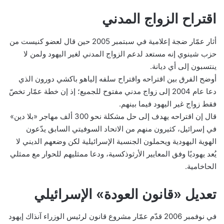
اقتراح الزواج المدني
أثار عمّار ضجة إعلامية في سبتمبر 2005 حين قال لعضو كنيست من
حزب شينوي إنه مستعد لدعم الزواج المدني لغير اليهود ولمن لا
ينتسبون إلى أي ديانة.
أوضح الفرق بين اقتراحه واقتراح سلفه إلياهو باكشي دورون الذي
دعا عام 2004 إلى زواج مدني مفتوح للجميع؛ إذ إن خطة عمّار تخصّ
فقط زواج غير اليهود فيما بينهم.
قال إن اقتراحه يهدف إلى حل مشكلة نحو 300 ألف مهاجر «بلا دين»
في إسرائيل، كثيرون منهم من الاتحاد السوفيتي السابق يدّعون
الهوية اليهودية ويحملون الجنسية الإسرائيلية لكن وضعهم الديني لا
يُعد يهوديًا وفق المعايير الأرثوذكسية، ودعا ممثليهم للحوار مع ممثلي
الحاخامية.
تعديل «قانون العودة» الإسرائيلي
في نوفمبر 2006 قدّم عمّار مشروع قانون لرئيس الوزراء آنذاك إيهود