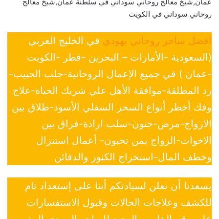
عمان,شيخ معالج روحاني سوداني في سلطنة عمان,شيخ معالج
روحاني سوداني في الكويت
افضل ساحر روحاني يهودي
في الخليج العربي
(السعودية -الأمارات – البحرين -قطر -الكويت
-عمان ) في جميع الإعمال الروحانية-جلب الحبيب-
رد المطلقة-موافقة الأهل علي شريك الحياة-علاج
وفك أخطر أنواع السحر السفلي الأسود-طلاق بين
الازواج-مرض-جنون-سلب ارادة-فراق بين
الاخوات-الزواج بمن تحبون- أعمال استنزال
وخطف المال-استخراج الكنوز والدفائن
يسعدنا أن نعلن لسيادتكم أننا على إستعداد تام
للكشف وعلاجات الحالات وقبول الاستفسارات