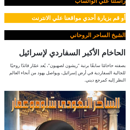
راسلنا علي الواتساب
أو قم بزيارة أحدي مواقعنا علي الانترنت
الشيخ الساحر الروحاني
الحاخام الأكبر السفاردي لإسرائيل
بصفته حاخامًا سابقًا برتبة “ريشون لصهيون”، يُعد عمّار قائدًا روحيًا
للجالية السفاردية في أرض إسرائيل، ويواصل يهود من أنحاء العالم
النظر إليه كمرجع ديني.