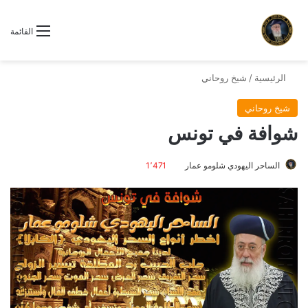
القائمة
الرئيسية
/
شيخ روحاني
شيخ روحاني
شوافة في تونس
الساحر اليهودي شلومو عمار
1٬471