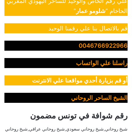
علي رقم الخاص والوحيد للساحر اليهودي المغربي
الحاخام “
شلومو عمار
”
قم بالاتصال بنا علي رقمنا الوحيد
0046766922966
راسلنا علي الواتساب
أو قم بزيارة أحدي مواقعنا علي الانترنت
الشيخ الساحر الروحاني
رقم شوافة في تونس مضمون
شيخ روحاني,شيخ روحاني سعودي,شيخ روحاني عراقي,شيخ روحاني