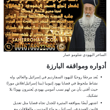
الساحر اليهودي شلومو عمار
أدواره ومواقفه البارزة
يُعد مرجعًا روحيًا لليهود السفارديم في إسرائيل والعالم، وله
نشاط ملحوظ في قضايا يهود إثيوبيا (بيتا إسرائيل/فلاش مورا)
حيث أفتى بأن من لهم نسب أمومي يهودي يُعتبرون يهودًا بلا
تشكيك.
اشتهر أيضًا بمواقفه المثيرة للجدل تجاه قضايا مثل تعديل
قانون العودة في إسرائيل، وزواج المدنيين، والعلاقات مع