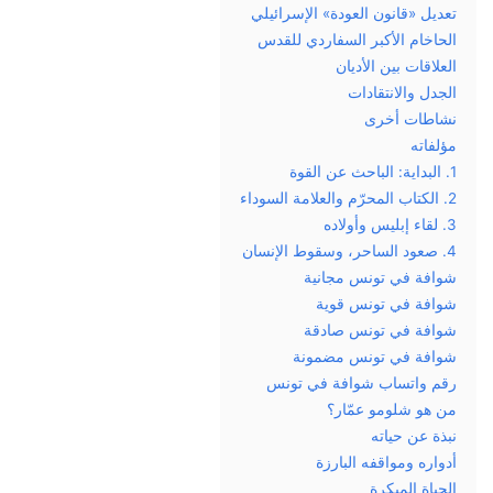
تعديل «قانون العودة» الإسرائيلي
الحاخام الأكبر السفاردي للقدس
العلاقات بين الأديان
الجدل والانتقادات
نشاطات أخرى
مؤلفاته
1. البداية: الباحث عن القوة
2. الكتاب المحرّم والعلامة السوداء
3. لقاء إبليس وأولاده
4. صعود الساحر، وسقوط الإنسان
شوافة في تونس مجانية
شوافة في تونس قوية
شوافة في تونس صادقة
شوافة في تونس مضمونة
رقم واتساب شوافة في تونس
من هو شلومو عمّار؟
نبذة عن حياته
أدواره ومواقفه البارزة
الحياة المبكرة