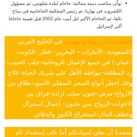
تولّى مناصب دينية متتالية: حاخام لبلدة شلومي، ثم مسؤول
الكشروت في نهاريا، ثم رئيس المحكمة الحاخامية في بيتاح
تكفا، ثم الحاخام الأكبر لتل أبيب عام 2002 قبل تعيينه حاخامًا
أكبر لإسرائيل.
افضل ساحر روحاني يهودي
في الخليج العربي
(السعودية -الأمارات – البحرين -قطر -الكويت
-عمان ) في جميع الإعمال الروحانية-جلب الحبيب-
رد المطلقة-موافقة الأهل علي شريك الحياة-علاج
وفك أخطر أنواع السحر السفلي الأسود-طلاق بين
الازواج-مرض-جنون-سلب ارادة-فراق بين
الاخوات-الزواج بمن تحبون- أعمال استنزال
وخطف المال-استخراج الكنوز والدفائن
يسعدنا أن نعلن لسيادتكم أننا على إستعداد تام