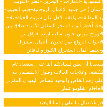
(السعودية -الأمارات – البحرين -قطر -الكويت
-عمان ) في جميع الإعمال الروحانية-جلب الحبيب-
رد المطلقة-موافقة الأهل علي شريك الحياة-علاج
وفك أخطر أنواع السحر السفلي الأسود-طلاق بين
الازواج-مرض-جنون-سلب ارادة-فراق بين
الاخوات-الزواج بمن تحبون- أعمال استنزال
وخطف المال-استخراج الكنوز والدفائن
يسعدنا أن نعلن لسيادتكم أننا على إستعداد تام
للكشف وعلاجات الحالات وقبول الاستفسارات
علي رقم الخاص والوحيد للساحر اليهودي المغربي
الحاخام “
شلومو عمار
”
قم بالاتصال بنا علي رقمنا الوحيد