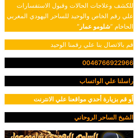
للكشف وعلاجات الحالات وقبول الاستفسارات
علي رقم الخاص والوحيد للساحر اليهودي المغربي
الحاخام “
شلومو عمار
”
قم بالاتصال بنا علي رقمنا الوحيد
0046766922966
راسلنا علي الواتساب
أو قم بزيارة أحدي مواقعنا علي الانترنت
الشيخ الساحر الروحاني