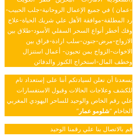
-عمان ) في جميع الإعمال الروحانية-جلب الحبيب-
رد المطلقة-موافقة الأهل علي شريك الحياة-علاج
وفك أخطر أنواع السحر السفلي الأسود-طلاق بين
الازواج-مرض-جنون-سلب ارادة-فراق بين
الاخوات-الزواج بمن تحبون- أعمال استنزال
وخطف المال-استخراج الكنوز والدفائن
يسعدنا أن نعلن لسيادتكم أننا على إستعداد تام
للكشف وعلاجات الحالات وقبول الاستفسارات
علي رقم الخاص والوحيد للساحر اليهودي المغربي
الحاخام “
شلومو عمار
”
قم بالاتصال بنا علي رقمنا الوحيد