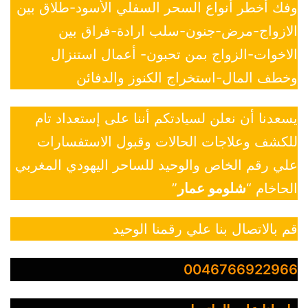
وفك أخطر أنواع السحر السفلي الأسود-طلاق بين
الازواج-مرض-جنون-سلب ارادة-فراق بين
الاخوات-الزواج بمن تحبون- أعمال استنزال
وخطف المال-استخراج الكنوز والدفائن
يسعدنا أن نعلن لسيادتكم أننا على إستعداد تام
للكشف وعلاجات الحالات وقبول الاستفسارات
علي رقم الخاص والوحيد للساحر اليهودي المغربي
الحاخام “
شلومو عمار
”
قم بالاتصال بنا علي رقمنا الوحيد
0046766922966