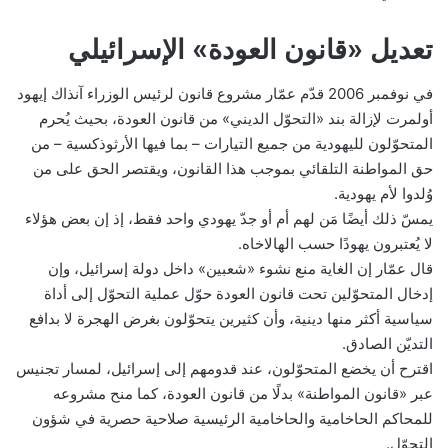
تعديل «قانون العودة» الإسرائيلي
في نوفمبر 2006 قدّم عمّار مشروع قانون لرئيس الوزراء آنذاك إيهود
أولمرت لإزالة بند «التحوّل الديني» من قانون العودة، بحيث يُحرم
المتحوّلون لليهودية من جميع التيارات – بما فيها الأرثوذكسية – من
حق المواطنة التلقائي بموجب هذا القانون، ويقتصر الحق على من
وُلدوا لأم يهودية.
يمسّ ذلك أيضًا مَن لهم أم أو جدّ يهودي واحد فقط، إذ إن بعض هؤلاء
لا يُعتبرون يهودًا حسب الهالاخاه.
قال عمّار إن الغاية منع نشوء «شعبين» داخل دولة إسرائيل، وإن
إدخال المتحوّلين تحت قانون العودة حوّل عملية التحوّل إلى أداة
سياسية أكثر منها دينية، وأن كثيرين يتحوّلون بغرض الهجرة لا بدافع
التديّن الصادق.
اقترح أن يخضع المتحوّلون، عند قدومهم إلى إسرائيل، لمسار تجنيس
عبر «قانون المواطنة» بدلًا من قانون العودة، كما منح مشروعه
للمحاكم الحاخامية والحاخامية الرئيسية صلاحية حصرية في شؤون
التحوّل.