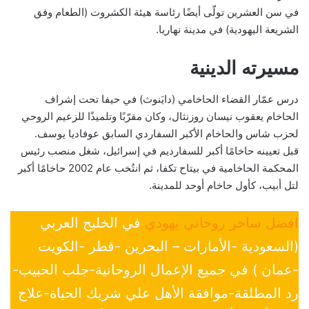
في سن العشرين تولّى أيضًا رئاسة هيئة الكشروت (الطعام وفق
الشريعة اليهودية) في مدينة نهاريا.
مسيرته الدينية
درس عمّار القضاء الحاخامي (دايَنوث) في حيفا تحت إشراف
الحاخام يعقوب نيسان روزنثال، وكان مقرّبًا وتلميذًا للزعيم الروحي
لحزب شاس والحاخام الأكبر السفاردي السابق عوفاديا يوسف.
قبل تعيينه حاخامًا أكبر للسفارديم في إسرائيل، شغل منصب رئيس
المحكمة الحاخامية في بيتاح تكفا، ثم انتُخب عام 2002 حاخامًا أكبر
لتل أبيب، كأول حاخام أوحد للمدينة.
افضل ساحر روحاني يهودي
في الخليج العربي
(السعودية -الأمارات – البحرين -قطر -الكويت
-عمان ) في جميع الإعمال الروحانية-جلب الحبيب-
رد المطلقة-موافقة الأهل علي شريك الحياة-علاج