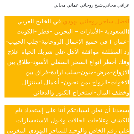
عراقي مجاني,شيخ روحاني عماني مجاني
افضل ساحر روحاني يهودي
في الخليج العربي
(السعودية -الأمارات – البحرين -قطر -الكويت
-عمان ) في جميع الإعمال الروحانية-جلب الحبيب-
رد المطلقة-موافقة الأهل علي شريك الحياة-علاج
وفك أخطر أنواع السحر السفلي الأسود-طلاق بين
الازواج-مرض-جنون-سلب ارادة-فراق بين
الاخوات-الزواج بمن تحبون- أعمال استنزال
وخطف المال-استخراج الكنوز والدفائن
يسعدنا أن نعلن لسيادتكم أننا على إستعداد تام
للكشف وعلاجات الحالات وقبول الاستفسارات
علي رقم الخاص والوحيد للساحر اليهودي المغربي