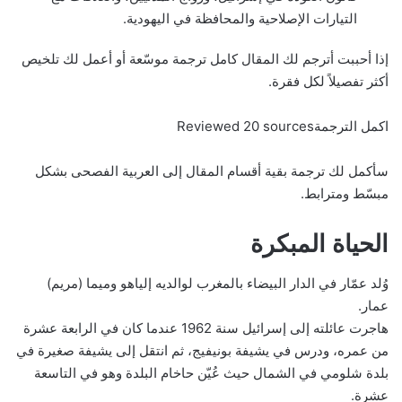
التيارات الإصلاحية والمحافظة في اليهودية.
إذا أحببت أترجم لك المقال كامل ترجمة موسّعة أو أعمل لك تلخيص
أكثر تفصيلاً لكل فقرة.
اكمل الترجمةReviewed 20 sources
سأكمل لك ترجمة بقية أقسام المقال إلى العربية الفصحى بشكل
مبسّط ومترابط.
الحياة المبكرة
وُلد عمّار في الدار البيضاء بالمغرب لوالديه إلياهو وميما (مريم)
عمار.
هاجرت عائلته إلى إسرائيل سنة 1962 عندما كان في الرابعة عشرة
من عمره، ودرس في يشيفة بونيفيج، ثم انتقل إلى يشيفة صغيرة في
بلدة شلومي في الشمال حيث عُيّن حاخام البلدة وهو في التاسعة
عشرة.