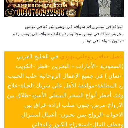
شوافة في تونس,رقم شوافة في تونس,شوافة في تونس
مجربة,شوافة في تونس مجانية,رقم هاتف شوافة في تونس,رقم
تليفون شوافة في تونس
افضل ساحر روحاني يهودي
في الخليج العربي
(السعودية -الأمارات – البحرين -قطر -الكويت
-عمان ) في جميع الإعمال الروحانية-جلب الحبيب-
رد المطلقة-موافقة الأهل علي شريك الحياة-علاج
وفك أخطر أنواع السحر السفلي الأسود-طلاق بين
الازواج-مرض-جنون-سلب ارادة-فراق بين
الاخوات-الزواج بمن تحبون- أعمال استنزال
وخطف المال-استخراج الكنوز والدفائن