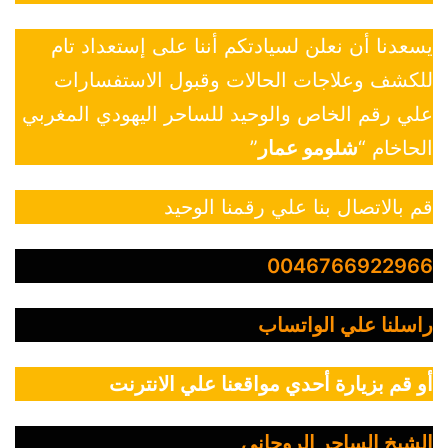
يسعدنا أن نعلن لسيادتكم أننا على إستعداد تام
للكشف وعلاجات الحالات وقبول الاستفسارات
علي رقم الخاص والوحيد للساحر اليهودي المغربي
الحاخام “
شلومو عمار
”
قم بالاتصال بنا علي رقمنا الوحيد
0046766922966
راسلنا علي الواتساب
أو قم بزيارة أحدي مواقعنا علي الانترنت
الشيخ الساحر الروحاني