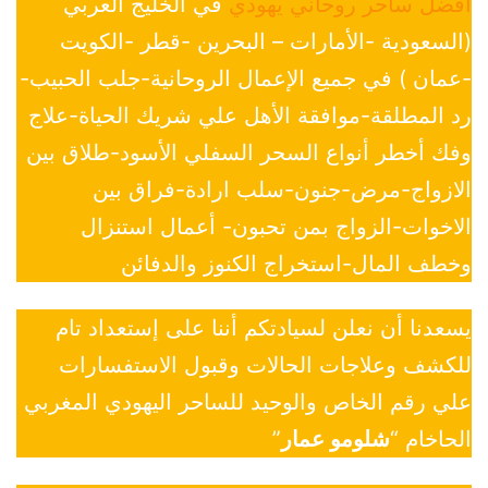
افضل ساحر روحاني يهودي
في الخليج العربي
(السعودية -الأمارات – البحرين -قطر -الكويت
-عمان ) في جميع الإعمال الروحانية-جلب الحبيب-
رد المطلقة-موافقة الأهل علي شريك الحياة-علاج
وفك أخطر أنواع السحر السفلي الأسود-طلاق بين
الازواج-مرض-جنون-سلب ارادة-فراق بين
الاخوات-الزواج بمن تحبون- أعمال استنزال
وخطف المال-استخراج الكنوز والدفائن
يسعدنا أن نعلن لسيادتكم أننا على إستعداد تام
للكشف وعلاجات الحالات وقبول الاستفسارات
علي رقم الخاص والوحيد للساحر اليهودي المغربي
الحاخام “
شلومو عمار
”