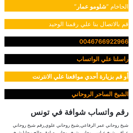
الحاخام “
شلومو عمار
”
قم بالاتصال بنا علي رقمنا الوحيد
0046766922966
راسلنا علي الواتساب
أو قم بزيارة أحدي مواقعنا علي الانترنت
الشيخ الساحر الروحاني
رقم واتساب شوافة في تونس
شيخ روحاني عمر الرفاعي,شيخ روحاني علوي,رقم شيخ روحاني
عراقي,شيخ عباس روحاني,شيخ روحاني صادق يعالج مجانا,شيخ