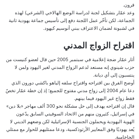
قرون.
وعد عمّار بتشكيل لجنة لدراسة الوضع الهالاخي (الشرعي) لهذه
الجماعة، لكن تأخّر عمل اللجنة دفع إلى تأسيس جماعة يهودية ثانية
في لشبونة لضمان الاعتراف ببني أنوسيم كيهود.
اقتراح الزواج المدني
أثار عمّار ضجة إعلامية في سبتمبر 2005 حين قال لعضو كنيست من
حزب شينوي إنه مستعد لدعم الزواج المدني لغير اليهود ولمن لا
ينتسبون إلى أي ديانة.
أوضح الفرق بين اقتراحه واقتراح سلفه إلياهو باكشي دورون الذي
دعا عام 2004 إلى زواج مدني مفتوح للجميع؛ إذ إن خطة عمّار تخصّ
فقط زواج غير اليهود فيما بينهم.
قال إن اقتراحه يهدف إلى حل مشكلة نحو 300 ألف مهاجر «بلا دين»
في إسرائيل، كثيرون منهم من الاتحاد السوفيتي السابق يدّعون
الهوية اليهودية ويحملون الجنسية الإسرائيلية لكن وضعهم الديني لا
يُعد يهوديًا وفق المعايير الأرثوذكسية، ودعا ممثليهم للحوار مع ممثلي
الحاخامية.