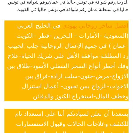
الدوحة,رقم شوافة في تونس حاليا في عمان,رقم شوافة في تونس
حاليا في سلطنة عمان,رقم شوافة في تونس حاليا في الكويت
افضل ساحر روحاني يهودي
في الخليج العربي
(السعودية -الأمارات – البحرين -قطر -الكويت
-عمان ) في جميع الإعمال الروحانية-جلب الحبيب-
رد المطلقة-موافقة الأهل علي شريك الحياة-علاج
وفك أخطر أنواع السحر السفلي الأسود-طلاق بين
الازواج-مرض-جنون-سلب ارادة-فراق بين
الاخوات-الزواج بمن تحبون- أعمال استنزال
وخطف المال-استخراج الكنوز والدفائن
يسعدنا أن نعلن لسيادتكم أننا على إستعداد تام
للكشف وعلاجات الحالات وقبول الاستفسارات