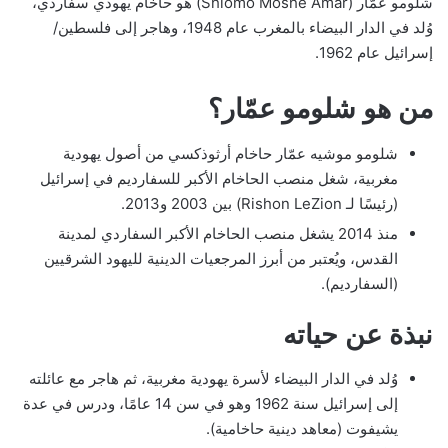
شلومو عمّار (Shlomo Moshe Amar) هو حاخام يهودي سفاردي،
وُلد في الدار البيضاء بالمغرب عام 1948، وهاجر إلى فلسطين/
إسرائيل عام 1962.
من هو شلومو عمّار؟
شلومو موشيه عمّار حاخام أرثوذكسي من أصول يهودية
مغربية، شغل منصب الحاخام الأكبر للسفارديم في إسرائيل
(رئيسًا لـ Rishon LeZion) بين 2003 و2013.
منذ 2014 يشغل منصب الحاخام الأكبر السفاردي لمدينة
القدس، ويُعتبر من أبرز المرجعيات الدينية لليهود الشرقيين
(السفارديم).
نبذة عن حياته
وُلد في الدار البيضاء لأسرة يهودية مغربية، ثم هاجر مع عائلته
إلى إسرائيل سنة 1962 وهو في سن 14 عامًا، ودرس في عدة
يشيفوت (معاهد دينية حاخامية).