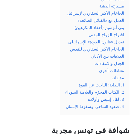
مسيرته الدينية
الحاخام الأكبر السفاردي لإسرائيل
العمل مع «القبائل الضائعة»
بني أنوسيم (أحفاد المكرهين)
اقتراح الزواج المدني
تعديل «قانون العودة» الإسرائيلي
الحاخام الأكبر السفاردي للقدس
العلاقات بين الأديان
الجدل والانتقادات
نشاطات أخرى
مؤلفاته
1. البداية: الباحث عن القوة
2. الكتاب المحرّم والعلامة السوداء
3. لقاء إبليس وأولاده
4. صعود الساحر، وسقوط الإنسان
شوافة في تونس مجربة