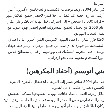
إسرائيل.
في يناير 2004، وبعد توصيات الكنيست والحاخامين الأكبرين، أعلن
أريئيل شارون خطة (لم تُنفذ إلى حدّ كبير) لإحضار جميع الفلاش مورا
– قرابة 18,000 شخص – إلى إسرائيل قبل نهاية 2007، وعبّر عمّار
عام 2008 عن تحمّل الجميع المسؤولية لعدم إحضار يهود إثيوبيا مع
بقية الشعب اليهودي.
لاحقًا قرّر عمّار أن أحفاد اليهود الإثيوبيين الذين أُجبروا على اعتناق
المسيحية هم «يهود بلا أي شك من جميع الوجوه»، وبموافقة عوفاديا
يوسف أفتى بتحريم التشكيك في يهوديتهم، رغم أن مصطلح فلاش
مورا يُستخدم بحقهم على نحو ازدرائي.
بني أنوسيم (أحفاد المكرهين)
في عام 2004 سافر عمّار إلى البرتغال للاحتفال بالذكرى المئوية
لكنيس «شعاري تيكفاه» في لشبونة.
خلال زيارته التقى بأحفاد عائلات يهودية اضطهدتها محاكم التفتيش
وما زالت تمارس بعض الشعائر اليهودية في منزل الحاخام بوعز باش؛
وكان لقاءً نادرًا بين حاخام أكبر ويهود «المارانوس» البرتغاليين بعد