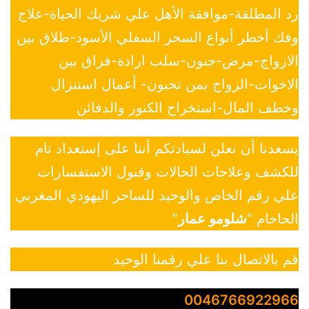
رد المطلقة-موافقة الأهل علي شريك الحياة-علاج
وفك أخطر أنواع السحر السفلي الأسود-طلاق بين
الازواج-مرض-جنون-سلب ارادة-فراق بين
الاخوات-الزواج بمن تحبون- أعمال استنزال
وخطف المال-استخراج الكنوز والدفائن
يسعدنا أن نعلن لسيادتكم أننا على إستعداد تام
للكشف وعلاجات الحالات وقبول الاستفسارات
علي رقم الخاص والوحيد للساحر اليهودي المغربي
الحاخام “
شلومو عمار
”
قم بالاتصال بنا علي رقمنا الوحيد
0046766922966