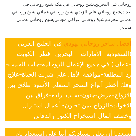
روحاني في البحرين,شيخ روحاني في مكه,شيخ روحاني في
بغداد,شيخ روحاني علي الزيدي,شيخ روحاني عماني,شيخ روحاني
عماني مجرب,شيخ روحاني عراقي مجاني,شيخ روحاني عماني
مجاني
افضل ساحر روحاني يهودي
في الخليج العربي
(السعودية -الأمارات – البحرين -قطر -الكويت
-عمان ) في جميع الإعمال الروحانية-جلب الحبيب-
رد المطلقة-موافقة الأهل علي شريك الحياة-علاج
وفك أخطر أنواع السحر السفلي الأسود-طلاق بين
الازواج-مرض-جنون-سلب ارادة-فراق بين
الاخوات-الزواج بمن تحبون- أعمال استنزال
وخطف المال-استخراج الكنوز والدفائن
يسعدنا أن نعلن لسيادتكم أننا على إستعداد تام