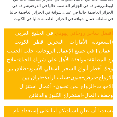
ابوظبي,شوافة في الجزائر العاصمة حاليا في الدوحة,شوافة في
الجزائر العاصمة حاليا في عمان,شوافة في الجزائر العاصمة حاليا
في سلطنة عمان,شوافة في الجزائر العاصمة حاليا في الكويت
افضل ساحر روحاني يهودي
في الخليج العربي
(السعودية -الأمارات – البحرين -قطر -الكويت
-عمان ) في جميع الإعمال الروحانية-جلب الحبيب-
رد المطلقة-موافقة الأهل علي شريك الحياة-علاج
وفك أخطر أنواع السحر السفلي الأسود-طلاق بين
الازواج-مرض-جنون-سلب ارادة-فراق بين
الاخوات-الزواج بمن تحبون- أعمال استنزال
وخطف المال-استخراج الكنوز والدفائن
يسعدنا أن نعلن لسيادتكم أننا على إستعداد تام