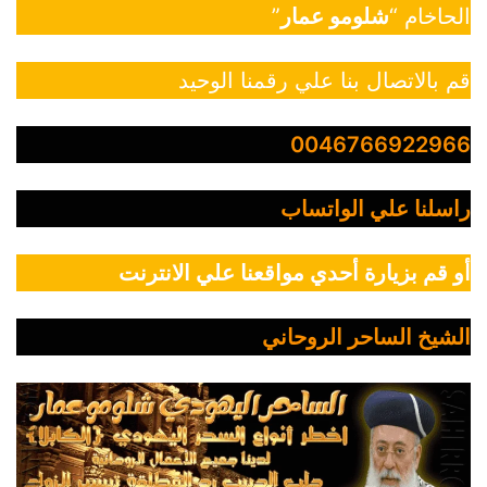
الحاخام “
شلومو عمار
”
قم بالاتصال بنا علي رقمنا الوحيد
0046766922966
راسلنا علي الواتساب
أو قم بزيارة أحدي مواقعنا علي الانترنت
الشيخ الساحر الروحاني