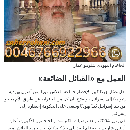
الحاخام اليهودي شلومو عمار
العمل مع «القبائل الضائعة»
بذل عمّار جهدًا كبيرًا لإحضار جماعة الفلاش مورا (من أصول يهودية
إثيوبية) إلى إسرائيل، وصرّح بأن كل من له قرابة عن طريق الأم بعضو
من بيتا إسرائيل يُعدّ يهوديًا وينبغي على الحكومة إحضاره إلى
إسرائيل.
في يناير 2004، وبعد توصيات الكنيست والحاخامين الأكبرين، أعلن
أريئيل شارون خطة (لم تُنفذ إلى حدّ كبير) لإحضار جميع الفلاش مورا