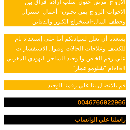
الازواج-مرض-جنون-سلب ارادة-فراق بين
الاخوات-الزواج بمن تحبون- أعمال استنزال
وخطف المال-استخراج الكنوز والدفائن
يسعدنا أن نعلن لسيادتكم أننا على إستعداد تام
للكشف وعلاجات الحالات وقبول الاستفسارات
علي رقم الخاص والوحيد للساحر اليهودي المغربي
الحاخام “
شلومو عمار
”
قم بالاتصال بنا علي رقمنا الوحيد
0046766922966
راسلنا علي الواتساب