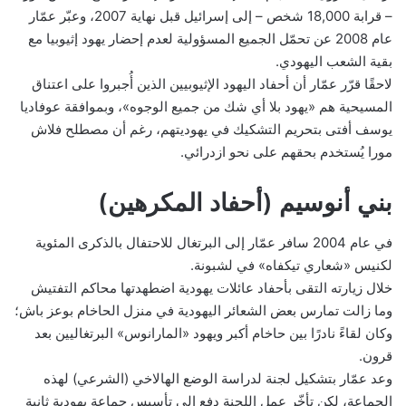
– قرابة 18,000 شخص – إلى إسرائيل قبل نهاية 2007، وعبّر عمّار
عام 2008 عن تحمّل الجميع المسؤولية لعدم إحضار يهود إثيوبيا مع
بقية الشعب اليهودي.
لاحقًا قرّر عمّار أن أحفاد اليهود الإثيوبيين الذين أُجبروا على اعتناق
المسيحية هم «يهود بلا أي شك من جميع الوجوه»، وبموافقة عوفاديا
يوسف أفتى بتحريم التشكيك في يهوديتهم، رغم أن مصطلح فلاش
مورا يُستخدم بحقهم على نحو ازدرائي.
بني أنوسيم (أحفاد المكرهين)
في عام 2004 سافر عمّار إلى البرتغال للاحتفال بالذكرى المئوية
لكنيس «شعاري تيكفاه» في لشبونة.
خلال زيارته التقى بأحفاد عائلات يهودية اضطهدتها محاكم التفتيش
وما زالت تمارس بعض الشعائر اليهودية في منزل الحاخام بوعز باش؛
وكان لقاءً نادرًا بين حاخام أكبر ويهود «المارانوس» البرتغاليين بعد
قرون.
وعد عمّار بتشكيل لجنة لدراسة الوضع الهالاخي (الشرعي) لهذه
الجماعة، لكن تأخّر عمل اللجنة دفع إلى تأسيس جماعة يهودية ثانية