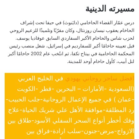
مسيرته الدينية
درس عمّار القضاء الحاخامي (دايَنوث) في حيفا تحت إشراف
الحاخام يعقوب نيسان روزنثال، وكان مقرّبًا وتلميذًا للزعيم الروحي
لحزب شاس والحاخام الأكبر السفاردي السابق عوفاديا يوسف.
قبل تعيينه حاخامًا أكبر للسفارديم في إسرائيل، شغل منصب رئيس
المحكمة الحاخامية في بيتاح تكفا، ثم انتُخب عام 2002 حاخامًا أكبر
لتل أبيب، كأول حاخام أوحد للمدينة.
افضل ساحر روحاني يهودي
في الخليج العربي
(السعودية -الأمارات – البحرين -قطر -الكويت
-عمان ) في جميع الإعمال الروحانية-جلب الحبيب-
رد المطلقة-موافقة الأهل علي شريك الحياة-علاج
وفك أخطر أنواع السحر السفلي الأسود-طلاق بين
الازواج-مرض-جنون-سلب ارادة-فراق بين