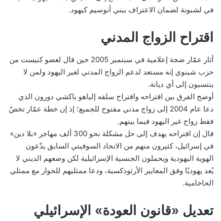
في لشبونة لضمان الاعتراف ببني أنوسيم كيهود.
اقتراح الزواج المدني
أثار عمّار ضجة إعلامية في سبتمبر 2005 حين قال لعضو كنيست من
حزب شينوي إنه مستعد لدعم الزواج المدني لغير اليهود ولمن لا
ينتسبون إلى أي ديانة.
أوضح الفرق بين اقتراحه واقتراح سلفه إلياهو باكشي دورون الذي
دعا عام 2004 إلى زواج مدني مفتوح للجميع؛ إذ إن خطة عمّار تخصّ
فقط زواج غير اليهود فيما بينهم.
قال إن اقتراحه يهدف إلى حل مشكلة نحو 300 ألف مهاجر «بلا دين»
في إسرائيل، كثيرون منهم من الاتحاد السوفيتي السابق يدّعون
الهوية اليهودية ويحملون الجنسية الإسرائيلية لكن وضعهم الديني لا
يُعد يهوديًا وفق المعايير الأرثوذكسية، ودعا ممثليهم للحوار مع ممثلي
الحاخامية.
تعديل «قانون العودة» الإسرائيلي