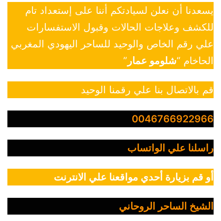
يسعدنا أن نعلن لسيادتكم أننا على إستعداد تام
للكشف وعلاجات الحالات وقبول الاستفسارات
علي رقم الخاص والوحيد للساحر اليهودي المغربي
الحاخام “
شلومو عمار
”
قم بالاتصال بنا علي رقمنا الوحيد
0046766922966
راسلنا علي الواتساب
أو قم بزيارة أحدي مواقعنا علي الانترنت
الشيخ الساحر الروحاني