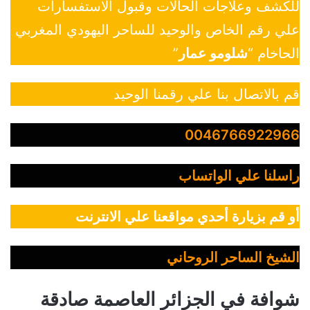
للكشف وعلاجات الحالات وقبول الاستفسارات
علي رقم الخاص والوحيد للساحر اليهودي المغربي
الحاخام “
شلومو عمار
”
قم بالاتصال بنا علي رقمنا الوحيد
0046766922966
راسلنا علي الواتساب
أو قم بزيارة أحدي مواقعنا علي الانترنت
الشيخ الساحر الروحاني
شوافة في الجزائر العاصمة صادقة