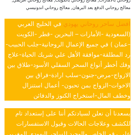
معالج روحاني الدفع بعد البرهان, معالج روحاني اندونيسي
افضل ساحر روحاني يهودي
في الخليج العربي
(السعودية -الأمارات – البحرين -قطر -الكويت
-عمان ) في جميع الإعمال الروحانية-جلب الحبيب-
رد المطلقة-موافقة الأهل علي شريك الحياة-علاج
وفك أخطر أنواع السحر السفلي الأسود-طلاق بين
الازواج-مرض-جنون-سلب ارادة-فراق بين
الاخوات-الزواج بمن تحبون- أعمال استنزال
وخطف المال-استخراج الكنوز والدفائن
يسعدنا أن نعلن لسيادتكم أننا على إستعداد تام
للكشف وعلاجات الحالات وقبول الاستفسارات
علي رقم الخاص والوحيد للساحر اليهودي المغربي