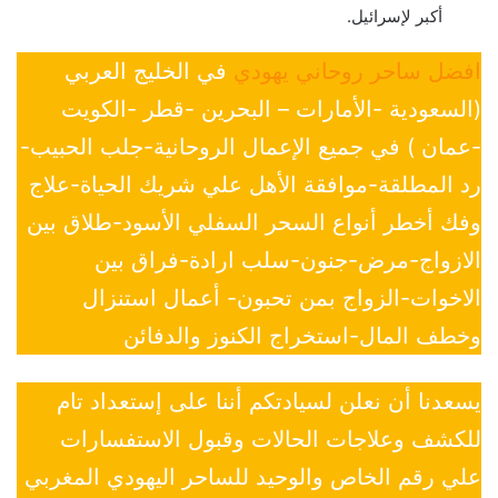
أكبر لإسرائيل.
افضل ساحر روحاني يهودي
في الخليج العربي
(السعودية -الأمارات – البحرين -قطر -الكويت
-عمان ) في جميع الإعمال الروحانية-جلب الحبيب-
رد المطلقة-موافقة الأهل علي شريك الحياة-علاج
وفك أخطر أنواع السحر السفلي الأسود-طلاق بين
الازواج-مرض-جنون-سلب ارادة-فراق بين
الاخوات-الزواج بمن تحبون- أعمال استنزال
وخطف المال-استخراج الكنوز والدفائن
يسعدنا أن نعلن لسيادتكم أننا على إستعداد تام
للكشف وعلاجات الحالات وقبول الاستفسارات
علي رقم الخاص والوحيد للساحر اليهودي المغربي