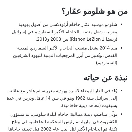
من هو شلومو عمّار؟
شلومو موشيه عمّار حاخام أرثوذكسي من أصول يهودية
مغربية، شغل منصب الحاخام الأكبر للسفارديم في إسرائيل
(رئيسًا لـ Rishon LeZion) بين 2003 و2013.
منذ 2014 يشغل منصب الحاخام الأكبر السفاردي لمدينة
القدس، ويُعتبر من أبرز المرجعيات الدينية لليهود الشرقيين
(السفارديم).
نبذة عن حياته
وُلد في الدار البيضاء لأسرة يهودية مغربية، ثم هاجر مع عائلته
إلى إسرائيل سنة 1962 وهو في سن 14 عامًا، ودرس في عدة
يشيفوت (معاهد دينية حاخامية).
تولّى مناصب دينية متتالية: حاخام لبلدة شلومي، ثم مسؤول
الكشروت في نهاريا، ثم رئيس المحكمة الحاخامية في بيتاح
تكفا، ثم الحاخام الأكبر لتل أبيب عام 2002 قبل تعيينه حاخامًا