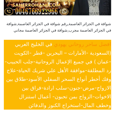
شوافة في الجزائر العاصمة,رقم شوافة في الجزائر العاصمة,شوافة
في الجزائر العاصمة مجرب,شوافة في الجزائر العاصمة مجاني
افضل ساحر روحاني يهودي
في الخليج العربي
(السعودية -الأمارات – البحرين -قطر -الكويت
-عمان ) في جميع الإعمال الروحانية-جلب الحبيب-
رد المطلقة-موافقة الأهل علي شريك الحياة-علاج
وفك أخطر أنواع السحر السفلي الأسود-طلاق بين
الازواج-مرض-جنون-سلب ارادة-فراق بين
الاخوات-الزواج بمن تحبون- أعمال استنزال
وخطف المال-استخراج الكنوز والدفائن