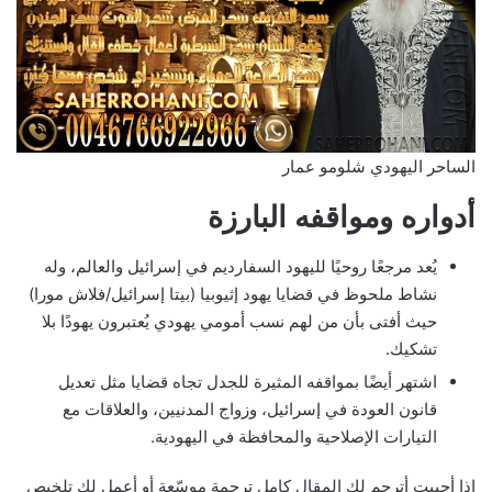
الساحر اليهودي شلومو عمار
أدواره ومواقفه البارزة
يُعد مرجعًا روحيًا لليهود السفارديم في إسرائيل والعالم، وله
نشاط ملحوظ في قضايا يهود إثيوبيا (بيتا إسرائيل/فلاش مورا)
حيث أفتى بأن من لهم نسب أمومي يهودي يُعتبرون يهودًا بلا
تشكيك.
اشتهر أيضًا بمواقفه المثيرة للجدل تجاه قضايا مثل تعديل
قانون العودة في إسرائيل، وزواج المدنيين، والعلاقات مع
التيارات الإصلاحية والمحافظة في اليهودية.
إذا أحببت أترجم لك المقال كامل ترجمة موسّعة أو أعمل لك تلخيص