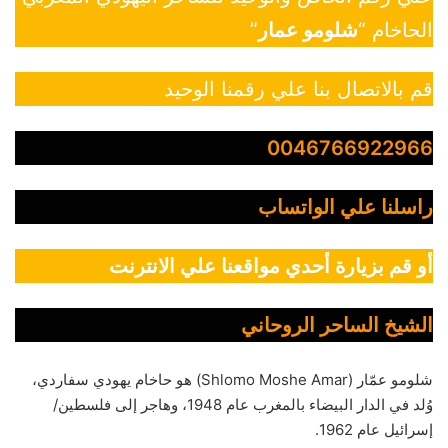
الحاخام “
شلومو عمار
”
قم بالاتصال بنا علي رقمنا الوحيد
0046766922966
راسلنا علي الواتساب
أو قم بزيارة أحدي مواقعنا علي الانترنت
الشيخ الساحر الروحاني
شلومو عمّار (Shlomo Moshe Amar) هو حاخام يهودي سفاردي،
وُلد في الدار البيضاء بالمغرب عام 1948، وهاجر إلى فلسطين/
إسرائيل عام 1962.