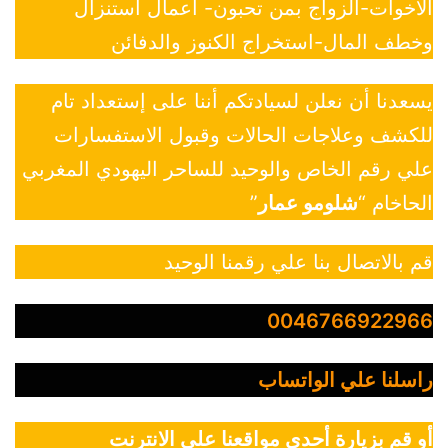
الاخوات-الزواج بمن تحبون- أعمال استنزال
وخطف المال-استخراج الكنوز والدفائن
يسعدنا أن نعلن لسيادتكم أننا على إستعداد تام
للكشف وعلاجات الحالات وقبول الاستفسارات
علي رقم الخاص والوحيد للساحر اليهودي المغربي
الحاخام “
شلومو عمار
”
قم بالاتصال بنا علي رقمنا الوحيد
0046766922966
راسلنا علي الواتساب
أو قم بزيارة أحدي مواقعنا علي الانترنت