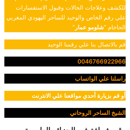
للكشف وعلاجات الحالات وقبول الاستفسارات
علي رقم الخاص والوحيد للساحر اليهودي المغربي
الحاخام “
شلومو عمار
”
قم بالاتصال بنا علي رقمنا الوحيد
0046766922966
راسلنا علي الواتساب
أو قم بزيارة أحدي مواقعنا علي الانترنت
الشيخ الساحر الروحاني