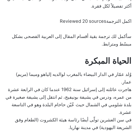
أكثر تفصيلاً لكل فقرة.
اكمل الترجمةReviewed 20 sources
سأكمل لك ترجمة بقية أقسام المقال إلى العربية الفصحى بشكل
مبسّط ومترابط.
الحياة المبكرة
وُلد عمّار في الدار البيضاء بالمغرب لوالديه إلياهو وميما (مريم)
عمار.
هاجرت عائلته إلى إسرائيل سنة 1962 عندما كان في الرابعة عشرة
من عمره، ودرس في يشيفة بونيفيج، ثم انتقل إلى يشيفة صغيرة في
بلدة شلومي في الشمال حيث عُيّن حاخام البلدة وهو في التاسعة
عشرة.
في سن العشرين تولّى أيضًا رئاسة هيئة الكشروت (الطعام وفق
الشريعة اليهودية) في مدينة نهاريا.