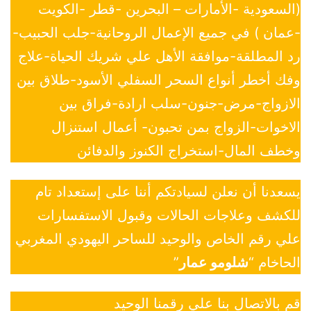
(السعودية -الأمارات – البحرين -قطر -الكويت
-عمان ) في جميع الإعمال الروحانية-جلب الحبيب-
رد المطلقة-موافقة الأهل علي شريك الحياة-علاج
وفك أخطر أنواع السحر السفلي الأسود-طلاق بين
الازواج-مرض-جنون-سلب ارادة-فراق بين
الاخوات-الزواج بمن تحبون- أعمال استنزال
وخطف المال-استخراج الكنوز والدفائن
يسعدنا أن نعلن لسيادتكم أننا على إستعداد تام
للكشف وعلاجات الحالات وقبول الاستفسارات
علي رقم الخاص والوحيد للساحر اليهودي المغربي
الحاخام “
شلومو عمار
”
قم بالاتصال بنا علي رقمنا الوحيد