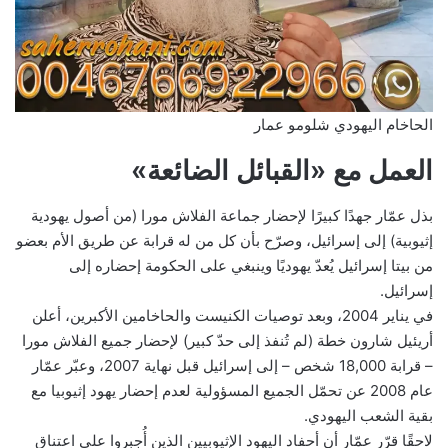
الحاخام اليهودي شلومو عمار
العمل مع «القبائل الضائعة»
بذل عمّار جهدًا كبيرًا لإحضار جماعة الفلاش مورا (من أصول يهودية
إثيوبية) إلى إسرائيل، وصرّح بأن كل من له قرابة عن طريق الأم بعضو
من بيتا إسرائيل يُعدّ يهوديًا وينبغي على الحكومة إحضاره إلى
إسرائيل.
في يناير 2004، وبعد توصيات الكنيست والحاخامين الأكبرين، أعلن
أريئيل شارون خطة (لم تُنفذ إلى حدّ كبير) لإحضار جميع الفلاش مورا
– قرابة 18,000 شخص – إلى إسرائيل قبل نهاية 2007، وعبّر عمّار
عام 2008 عن تحمّل الجميع المسؤولية لعدم إحضار يهود إثيوبيا مع
بقية الشعب اليهودي.
لاحقًا قرّر عمّار أن أحفاد اليهود الإثيوبيين الذين أُجبروا على اعتناق