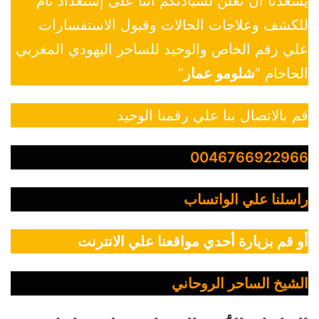
يسعدنا أن نعلن لسيادتكم أننا على إستعداد تام
للكشف وعلاجات الحالات وقبول الاستفسارات
علي رقم الخاص والوحيد للساحر اليهودي المغربي
الحاخام “
شلومو عمار
”
قم بالاتصال بنا علي رقمنا الوحيد
0046766922966
راسلنا علي الواتساب
أو قم بزيارة أحدي مواقعنا علي الانترنت
الشيخ الساحر الروحاني