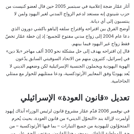
أثار عمّار ضجة إعلامية في سبتمبر 2005 حين قال لعضو كنيست من
حزب شينوي إنه مستعد لدعم الزواج المدني لغير اليهود ولمن لا
ينتسبون إلى أي ديانة.
أوضح الفرق بين اقتراحه واقتراح سلفه إلياهو باكشي دورون الذي
دعا عام 2004 إلى زواج مدني مفتوح للجميع؛ إذ إن خطة عمّار تخصّ
فقط زواج غير اليهود فيما بينهم.
قال إن اقتراحه يهدف إلى حل مشكلة نحو 300 ألف مهاجر «بلا دين»
في إسرائيل، كثيرون منهم من الاتحاد السوفيتي السابق يدّعون
الهوية اليهودية ويحملون الجنسية الإسرائيلية لكن وضعهم الديني لا
يُعد يهوديًا وفق المعايير الأرثوذكسية، ودعا ممثليهم للحوار مع ممثلي
الحاخامية.
تعديل «قانون العودة» الإسرائيلي
في نوفمبر 2006 قدّم عمّار مشروع قانون لرئيس الوزراء آنذاك إيهود
أولمرت لإزالة بند «التحوّل الديني» من قانون العودة، بحيث يُحرم
المتحوّلون لليهودية من جميع التيارات – بما فيها الأرثوذكسية – من
حق المواطنة التلقائي بموجب هذا القانون، ويقتصر الحق على من