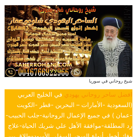
شيخ روحاني في سوريا
افضل ساحر روحاني يهودي
في الخليج العربي
(السعودية -الأمارات – البحرين -قطر -الكويت
-عمان ) في جميع الإعمال الروحانية-جلب الحبيب-
رد المطلقة-موافقة الأهل علي شريك الحياة-علاج
وفك أخطر أنواع السحر السفلي الأسود-طلاق بين