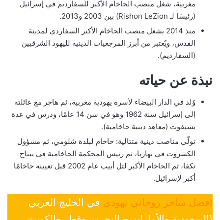
مغربية، شغل منصب الحاخام الأكبر للسفارديم في إسرائيل
(رئيسًا لـ Rishon LeZion) بين 2003 و2013.
منذ 2014 يشغل منصب الحاخام الأكبر السفاردي لمدينة
القدس، ويُعتبر من أبرز المرجعيات الدينية لليهود الشرقيين
(السفارديم).
نبذة عن حياته
وُلد في الدار البيضاء لأسرة يهودية مغربية، ثم هاجر مع عائلته
إلى إسرائيل سنة 1962 وهو في سن 14 عامًا، ودرس في عدة
يشيفوت (معاهد دينية حاخامية).
تولّى مناصب دينية متتالية: حاخام لبلدة شلومي، ثم مسؤول
الكشروت في نهاريا، ثم رئيس المحكمة الحاخامية في بيتاح
تكفا، ثم الحاخام الأكبر لتل أبيب عام 2002 قبل تعيينه حاخامًا
أكبر لإسرائيل.
افضل ساحر روحاني يهودي
في الخليج العربي
(السعودية -الأمارات – البحرين -قطر -الكويت