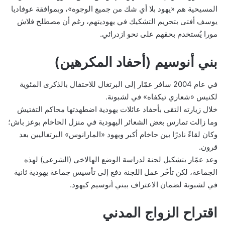
المسيحية هم «يهود بلا أي شك من جميع الوجوه»، وبموافقة عوفاديا
يوسف أفتى بتحريم التشكيك في يهوديتهم، رغم أن مصطلح فلاش
مورا يُستخدم بحقهم على نحو ازدرائي.
بني أنوسيم (أحفاد المكرهين)
في عام 2004 سافر عمّار إلى البرتغال للاحتفال بالذكرى المئوية
لكنيس «شعاري تيكفاه» في لشبونة.
خلال زيارته التقى بأحفاد عائلات يهودية اضطهدتها محاكم التفتيش
وما زالت تمارس بعض الشعائر اليهودية في منزل الحاخام بوعز باش؛
وكان لقاءً نادرًا بين حاخام أكبر ويهود «المارانوس» البرتغاليين بعد
قرون.
وعد عمّار بتشكيل لجنة لدراسة الوضع الهالاخي (الشرعي) لهذه
الجماعة، لكن تأخّر عمل اللجنة دفع إلى تأسيس جماعة يهودية ثانية
في لشبونة لضمان الاعتراف ببني أنوسيم كيهود.
اقتراح الزواج المدني