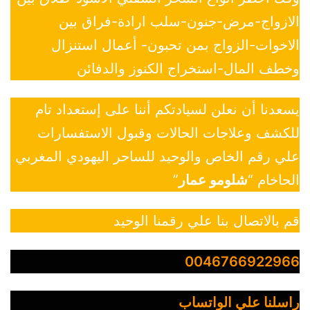
الازواج-مرض-جنون-سلب ارادة-فراق بين
الاخوات-الزواج بمن تحبون- أعمال استنزال
وخطف المال-استخراج الكنوز والدفائن
يسعدنا أن نعلن لسيادتكم أننا على إستعداد تام
للكشف وعلاجات الحالات وقبول الاستفسارات
علي رقم الخاص والوحيد للساحر اليهودي المغربي
الحاخام “
شلومو عمار
”
قم بالاتصال بنا علي رقمنا الوحيد
0046766922966
راسلنا علي الواتساب