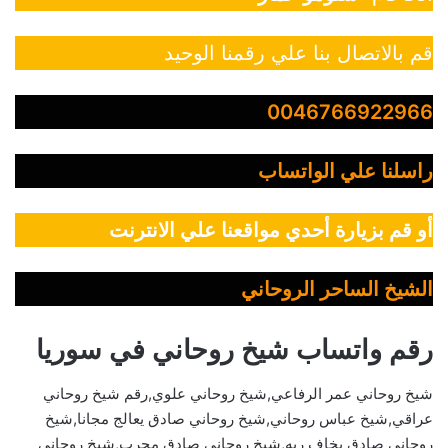
قم بالاتصال بنا علي رقمنا الوحيد
0046766922966
راسلنا علي الواتساب
أو قم بزيارة أحدي مواقعنا علي الانترنت
الشيخ الساحر الروحاني
رقم واتساب شيخ روحاني في سوريا
شيخ روحاني عمر الرفاعي,شيخ روحاني علوي,رقم شيخ روحاني
عراقي,شيخ عباس روحاني,شيخ روحاني صادق يعالج مجانا,شيخ
روحاني صادق يخاف ربه,شيخ روحاني صادق مجرب,شيخ روحاني