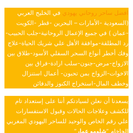
افضل ساحر روحاني يهودي
في الخليج العربي
(السعودية -الأمارات – البحرين -قطر -الكويت
-عمان ) في جميع الإعمال الروحانية-جلب الحبيب-
رد المطلقة-موافقة الأهل علي شريك الحياة-علاج
وفك أخطر أنواع السحر السفلي الأسود-طلاق بين
الازواج-مرض-جنون-سلب ارادة-فراق بين
الاخوات-الزواج بمن تحبون- أعمال استنزال
وخطف المال-استخراج الكنوز والدفائن
يسعدنا أن نعلن لسيادتكم أننا على إستعداد تام
للكشف وعلاجات الحالات وقبول الاستفسارات
علي رقم الخاص والوحيد للساحر اليهودي المغربي
الحاخام “
شلومو عمار
”