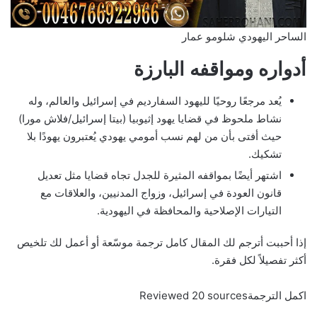
الساحر اليهودي شلومو عمار
أدواره ومواقفه البارزة
يُعد مرجعًا روحيًا لليهود السفارديم في إسرائيل والعالم، وله
نشاط ملحوظ في قضايا يهود إثيوبيا (بيتا إسرائيل/فلاش مورا)
حيث أفتى بأن من لهم نسب أمومي يهودي يُعتبرون يهودًا بلا
تشكيك.
اشتهر أيضًا بمواقفه المثيرة للجدل تجاه قضايا مثل تعديل
قانون العودة في إسرائيل، وزواج المدنيين، والعلاقات مع
التيارات الإصلاحية والمحافظة في اليهودية.
إذا أحببت أترجم لك المقال كامل ترجمة موسّعة أو أعمل لك تلخيص
أكثر تفصيلاً لكل فقرة.
اكمل الترجمةReviewed 20 sources