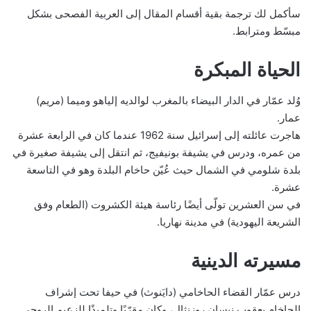
سأكمل لك ترجمة بقية أقسام المقال إلى العربية الفصحى بشكل
مبسّط ومترابط.
الحياة المبكرة
وُلد عمّار في الدار البيضاء بالمغرب لوالديه إلياهو وميما (مريم)
عمار.
هاجرت عائلته إلى إسرائيل سنة 1962 عندما كان في الرابعة عشرة
من عمره، ودرس في يشيفة بونيفيج، ثم انتقل إلى يشيفة صغيرة في
بلدة شلومي في الشمال حيث عُيّن حاخام البلدة وهو في التاسعة
عشرة.
في سن العشرين تولّى أيضًا رئاسة هيئة الكشروت (الطعام وفق
الشريعة اليهودية) في مدينة نهاريا.
مسيرته الدينية
درس عمّار القضاء الحاخامي (دايَنوث) في حيفا تحت إشراف
الحاخام يعقوب نيسان روزنثال، وكان مقرّبًا وتلميذًا للزعيم الروحي