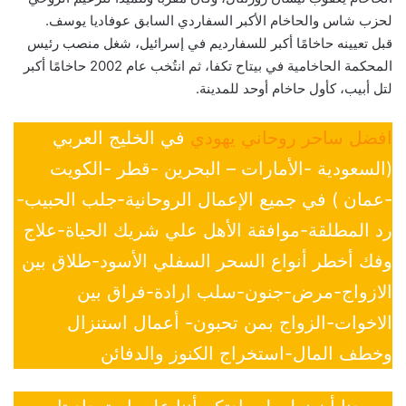
لحزب شاس والحاخام الأكبر السفاردي السابق عوفاديا يوسف.
قبل تعيينه حاخامًا أكبر للسفارديم في إسرائيل، شغل منصب رئيس
المحكمة الحاخامية في بيتاح تكفا، ثم انتُخب عام 2002 حاخامًا أكبر
لتل أبيب، كأول حاخام أوحد للمدينة.
افضل ساحر روحاني يهودي
في الخليج العربي
(السعودية -الأمارات – البحرين -قطر -الكويت
-عمان ) في جميع الإعمال الروحانية-جلب الحبيب-
رد المطلقة-موافقة الأهل علي شريك الحياة-علاج
وفك أخطر أنواع السحر السفلي الأسود-طلاق بين
الازواج-مرض-جنون-سلب ارادة-فراق بين
الاخوات-الزواج بمن تحبون- أعمال استنزال
وخطف المال-استخراج الكنوز والدفائن