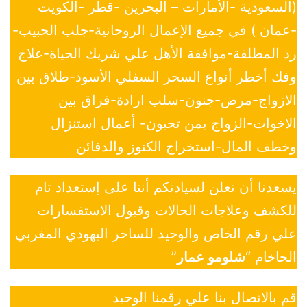
(السعودية -الأمارات – البحرين -قطر -الكويت
-عمان ) في جميع الإعمال الروحانية-جلب الحبيب-
رد المطلقة-موافقة الأهل علي شريك الحياة-علاج
وفك أخطر أنواع السحر السفلي الأسود-طلاق بين
الازواج-مرض-جنون-سلب ارادة-فراق بين
الاخوات-الزواج بمن تحبون- أعمال استنزال
وخطف المال-استخراج الكنوز والدفائن
يسعدنا أن نعلن لسيادتكم أننا على إستعداد تام
للكشف وعلاجات الحالات وقبول الاستفسارات
علي رقم الخاص والوحيد للساحر اليهودي المغربي
الحاخام “
شلومو عمار
”
قم بالاتصال بنا علي رقمنا الوحيد