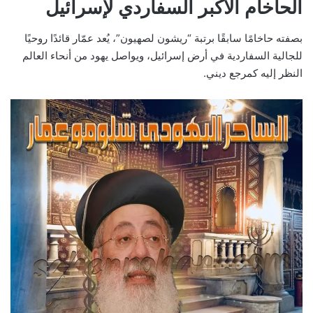
الحاخام الأكبر السفاردي لإسرائيل
بصفته حاخامًا سابقًا برتبة “ريشون لصهيون”، يُعد عمّار قائدًا روحيًا
للجالية السفاردية في أرض إسرائيل، ويواصل يهود من أنحاء العالم
النظر إليه كمرجع ديني.