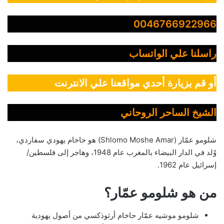
0046766922966
راسلنا علي الواتساب
أو قم بزيارة أحدي مواقعنا علي الانترنت
الشيخ الساحر الروحاني
شلومو عمّار (Shlomo Moshe Amar) هو حاخام يهودي سفاردي،
وُلد في الدار البيضاء بالمغرب عام 1948، وهاجر إلى فلسطين/
إسرائيل عام 1962.
من هو شلومو عمّار؟
شلومو موشيه عمّار حاخام أرثوذكسي من أصول يهودية