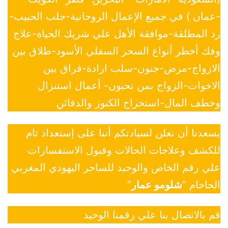
-عمان ) في جميع الإعمال الروحانية-جلب الحبيب-
رد المطلقة-موافقة الأهل علي شريك الحياة-علاج
وفك أخطر أنواع السحر السفلي الأسود-طلاق بين
الازواج-مرض-جنون-سلب ارادة-فراق بين
الاخوات-الزواج بمن تحبون- أعمال استنزال
وخطف المال-استخراج الكنوز والدفائن
يسعدنا أن نعلن لسيادتكم أننا على إستعداد تام
للكشف وعلاجات الحالات وقبول الاستفسارات
علي رقم الخاص والوحيد للساحر اليهودي المغربي
الحاخام “
شلومو عمار
”
قم بالاتصال بنا علي رقمنا الوحيد