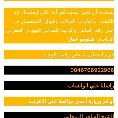
يسعدنا أن نعلن لسيادتكم أننا على إستعداد تام
للكشف وعلاجات الحالات وقبول الاستفسارات
علي رقم الخاص والوحيد للساحر اليهودي المغربي
الحاخام “
شلومو عمار
”
قم بالاتصال بنا علي رقمنا الوحيد
0046766922966
راسلنا علي الواتساب
أو قم بزيارة أحدي مواقعنا علي الانترنت
الشيخ الساحر الروحاني