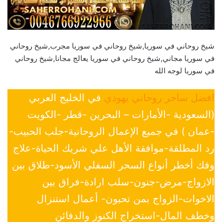
شيخ روحاني في سوريا,شيخ روحاني في سوريا مجرب,شيخ روحاني
في سوريا مجاني,شيخ روحاني في سوريا يعالج مجانا,شيخ روحاني
في سوريا لوجه الله
افضل ساحر روحاني يهودي
في الخليج العربي
(السعودية -الأمارات – البحرين -قطر -الكويت
-عمان ) في جميع الإعمال الروحانية-جلب الحبيب-
رد المطلقة-موافقة الأهل علي شريك الحياة-علاج
وفك أخطر أنواع السحر السفلي الأسود-طلاق بين
الازواج-مرض-جنون-سلب ارادة-فراق بين
الاخوات-الزواج بمن تحبون- أعمال استنزال
وخطف المال-استخراج الكنوز والدفائن