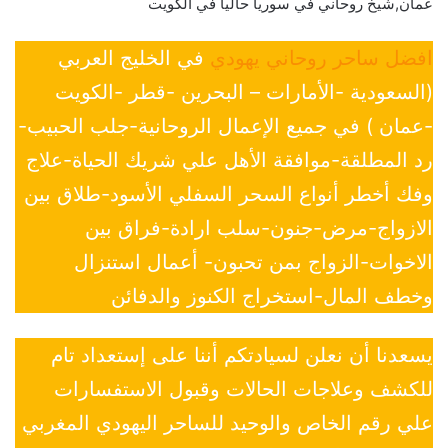
عمان,شيخ روحاني في سوريا حاليا في الكويت
افضل ساحر روحاني يهودي
في الخليج العربي
(السعودية -الأمارات – البحرين -قطر -الكويت
-عمان ) في جميع الإعمال الروحانية-جلب الحبيب-
رد المطلقة-موافقة الأهل علي شريك الحياة-علاج
وفك أخطر أنواع السحر السفلي الأسود-طلاق بين
الازواج-مرض-جنون-سلب ارادة-فراق بين
الاخوات-الزواج بمن تحبون- أعمال استنزال
وخطف المال-استخراج الكنوز والدفائن
يسعدنا أن نعلن لسيادتكم أننا على إستعداد تام
للكشف وعلاجات الحالات وقبول الاستفسارات
علي رقم الخاص والوحيد للساحر اليهودي المغربي