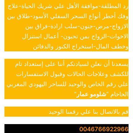
رد المطلقة-موافقة الأهل علي شريك الحياة-علاج
وفك أخطر أنواع السحر السفلي الأسود-طلاق بين
الازواج-مرض-جنون-سلب ارادة-فراق بين
الاخوات-الزواج بمن تحبون- أعمال استنزال
وخطف المال-استخراج الكنوز والدفائن
يسعدنا أن نعلن لسيادتكم أننا على إستعداد تام
للكشف وعلاجات الحالات وقبول الاستفسارات
علي رقم الخاص والوحيد للساحر اليهودي المغربي
الحاخام “
شلومو عمار
”
قم بالاتصال بنا علي رقمنا الوحيد
0046766922966