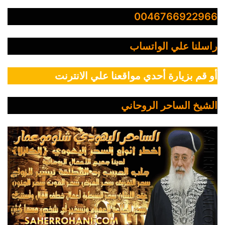
0046766922966
راسلنا علي الواتساب
أو قم بزيارة أحدي مواقعنا علي الانترنت
الشيخ الساحر الروحاني