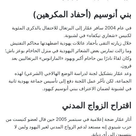
بني أنوسيم (أحفاد المكرهين)
في عام 2004 سافر عمّار إلى البرتغال للاحتفال بالذكرى المئوية
لكنيس «شعاري تيكفاه» في لشبونة.
خلال زيارته التقى بأحفاد عائلات يهودية اضطهدتها محاكم التفتيش
وما زالت تمارس بعض الشعائر اليهودية في منزل الحاخام بوعز باش؛
وكان لقاءً نادرًا بين حاخام أكبر ويهود «المارانوس» البرتغاليين بعد
قرون.
وعد عمّار بتشكيل لجنة لدراسة الوضع الهالاخي (الشرعي) لهذه
الجماعة، لكن تأخّر عمل اللجنة دفع إلى تأسيس جماعة يهودية ثانية
في لشبونة لضمان الاعتراف ببني أنوسيم كيهود.
اقتراح الزواج المدني
أثار عمّار ضجة إعلامية في سبتمبر 2005 حين قال لعضو كنيست من
حزب شينوي إنه مستعد لدعم الزواج المدني لغير اليهود ولمن لا
ينتسبون إلى أي ديانة.