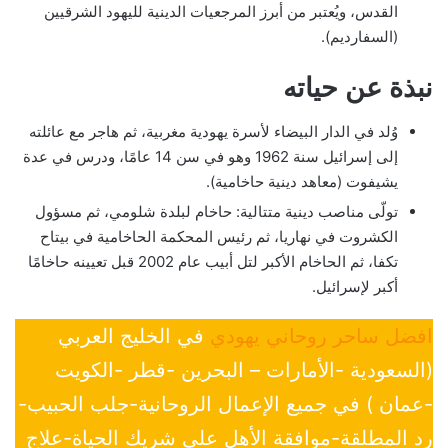
القدس، ويُعتبر من أبرز المرجعيات الدينية لليهود الشرقيين
(السفارديم).
نبذة عن حياته
وُلد في الدار البيضاء لأسرة يهودية مغربية، ثم هاجر مع عائلته
إلى إسرائيل سنة 1962 وهو في سن 14 عامًا، ودرس في عدة
يشيفوت (معاهد دينية حاخامية).
تولّى مناصب دينية متتالية: حاخام لبلدة شلومي، ثم مسؤول
الكشروت في نهاريا، ثم رئيس المحكمة الحاخامية في بيتاح
تكفا، ثم الحاخام الأكبر لتل أبيب عام 2002 قبل تعيينه حاخامًا
أكبر لإسرائيل.
افضل ساحر روحاني يهودي
في الخليج العربي
(السعودية -الأمارات – البحرين -قطر -الكويت
-عمان ) في جميع الإعمال الروحانية-جلب الحبيب-
رد المطلقة-موافقة الأهل علي شريك الحياة-علاج