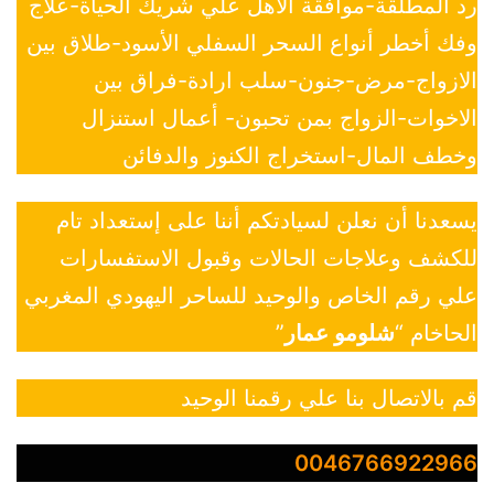
رد المطلقة-موافقة الأهل علي شريك الحياة-علاج
وفك أخطر أنواع السحر السفلي الأسود-طلاق بين
الازواج-مرض-جنون-سلب ارادة-فراق بين
الاخوات-الزواج بمن تحبون- أعمال استنزال
وخطف المال-استخراج الكنوز والدفائن
يسعدنا أن نعلن لسيادتكم أننا على إستعداد تام
للكشف وعلاجات الحالات وقبول الاستفسارات
علي رقم الخاص والوحيد للساحر اليهودي المغربي
الحاخام “
شلومو عمار
”
قم بالاتصال بنا علي رقمنا الوحيد
0046766922966