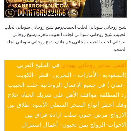
شيخ روحاني سوداني لجلب الحبيب,رقم شيخ روحاني سوداني لجلب
الحبيب,شيخ روحاني سوداني لجلب الحبيب مجرب,شيخ روحاني
سوداني لجلب الحبيب مجاني,رقم هاتف شيخ روحاني سوداني لجلب
الحبيب
افضل ساحر روحاني يهودي
في الخليج العربي
(السعودية -الأمارات – البحرين -قطر -الكويت
-عمان ) في جميع الإعمال الروحانية-جلب الحبيب-
رد المطلقة-موافقة الأهل علي شريك الحياة-علاج
وفك أخطر أنواع السحر السفلي الأسود-طلاق بين
الازواج-مرض-جنون-سلب ارادة-فراق بين
الاخوات-الزواج بمن تحبون- أعمال استنزال