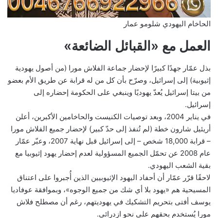
الحاخام اليهودي شلومو عمار
العمل مع «القبائل الضائعة»
بذل عمّار جهدًا كبيرًا لإحضار جماعة الفلاش مورا (من أصول يهودية
إثيوبية) إلى إسرائيل، وصرّح بأن كل من له قرابة عن طريق الأم بعضو
من بيتا إسرائيل يُعدّ يهوديًا وينبغي على الحكومة إحضاره إلى
إسرائيل.
في يناير 2004، وبعد توصيات الكنيست والحاخامين الأكبرين، أعلن
أريئيل شارون خطة (لم تُنفذ إلى حدّ كبير) لإحضار جميع الفلاش مورا
– قرابة 18,000 شخص – إلى إسرائيل قبل نهاية 2007، وعبّر عمّار
عام 2008 عن تحمّل الجميع المسؤولية لعدم إحضار يهود إثيوبيا مع
بقية الشعب اليهودي.
لاحقًا قرّر عمّار أن أحفاد اليهود الإثيوبيين الذين أُجبروا على اعتناق
المسيحية هم «يهود بلا أي شك من جميع الوجوه»، وبموافقة عوفاديا
يوسف أفتى بتحريم التشكيك في يهوديتهم، رغم أن مصطلح فلاش
مورا يُستخدم بحقهم على نحو ازدرائي.