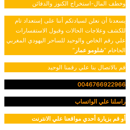
وخطف المال-استخراج الكنوز والدفائن
يسعدنا أن نعلن لسيادتكم أننا على إستعداد تام
للكشف وعلاجات الحالات وقبول الاستفسارات
علي رقم الخاص والوحيد للساحر اليهودي المغربي
الحاخام “
شلومو عمار
”
قم بالاتصال بنا علي رقمنا الوحيد
0046766922966
راسلنا علي الواتساب
أو قم بزيارة أحدي مواقعنا علي الانترنت