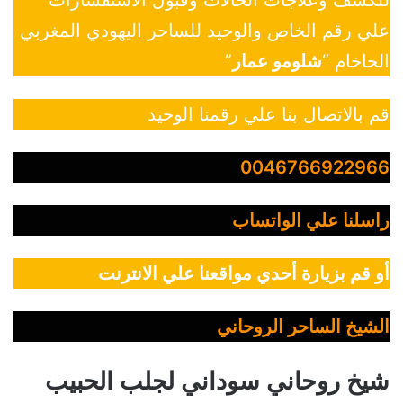
للكشف وعلاجات الحالات وقبول الاستفسارات
علي رقم الخاص والوحيد للساحر اليهودي المغربي
الحاخام “
شلومو عمار
”
قم بالاتصال بنا علي رقمنا الوحيد
0046766922966
راسلنا علي الواتساب
أو قم بزيارة أحدي مواقعنا علي الانترنت
الشيخ الساحر الروحاني
شيخ روحاني سوداني لجلب الحبيب