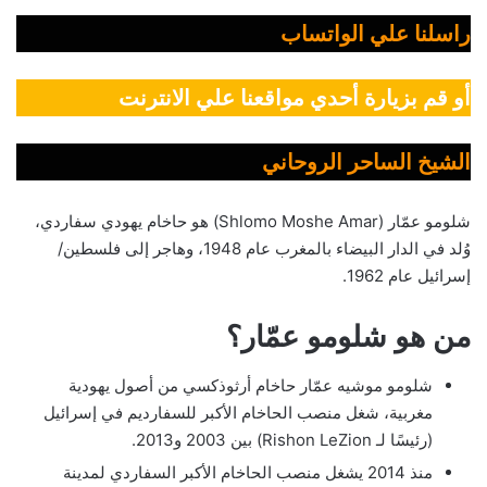
راسلنا علي الواتساب
أو قم بزيارة أحدي مواقعنا علي الانترنت
الشيخ الساحر الروحاني
شلومو عمّار (Shlomo Moshe Amar) هو حاخام يهودي سفاردي،
وُلد في الدار البيضاء بالمغرب عام 1948، وهاجر إلى فلسطين/
إسرائيل عام 1962.
من هو شلومو عمّار؟
شلومو موشيه عمّار حاخام أرثوذكسي من أصول يهودية
مغربية، شغل منصب الحاخام الأكبر للسفارديم في إسرائيل
(رئيسًا لـ Rishon LeZion) بين 2003 و2013.
منذ 2014 يشغل منصب الحاخام الأكبر السفاردي لمدينة