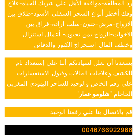
رد المطلقة-موافقة الأهل علي شريك الحياة-علاج
وفك أخطر أنواع السحر السفلي الأسود-طلاق بين
الازواج-مرض-جنون-سلب ارادة-فراق بين
الاخوات-الزواج بمن تحبون- أعمال استنزال
وخطف المال-استخراج الكنوز والدفائن
يسعدنا أن نعلن لسيادتكم أننا على إستعداد تام
للكشف وعلاجات الحالات وقبول الاستفسارات
علي رقم الخاص والوحيد للساحر اليهودي المغربي
الحاخام “
شلومو عمار
”
قم بالاتصال بنا علي رقمنا الوحيد
0046766922966