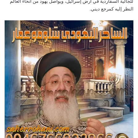
للجالية السفاردية في أرض إسرائيل، ويواصل يهود من أنحاء العالم
النظر إليه كمرجع ديني.