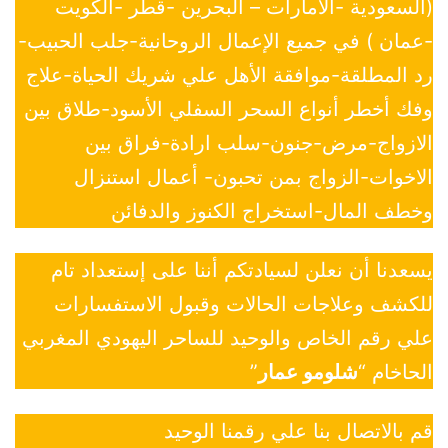
(السعودية -الأمارات – البحرين -قطر -الكويت
-عمان ) في جميع الإعمال الروحانية-جلب الحبيب-
رد المطلقة-موافقة الأهل علي شريك الحياة-علاج
وفك أخطر أنواع السحر السفلي الأسود-طلاق بين
الازواج-مرض-جنون-سلب ارادة-فراق بين
الاخوات-الزواج بمن تحبون- أعمال استنزال
وخطف المال-استخراج الكنوز والدفائن
يسعدنا أن نعلن لسيادتكم أننا على إستعداد تام
للكشف وعلاجات الحالات وقبول الاستفسارات
علي رقم الخاص والوحيد للساحر اليهودي المغربي
الحاخام “
شلومو عمار
”
قم بالاتصال بنا علي رقمنا الوحيد