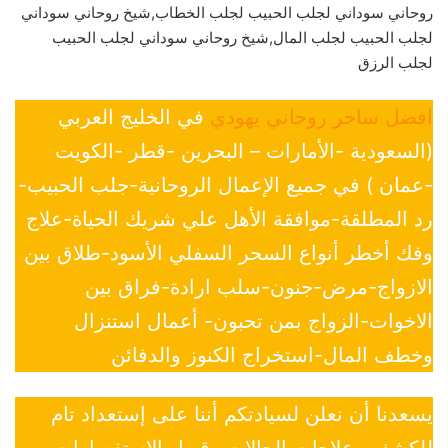
روحاني سوداني لجلب الحبيب لجلب الخطاب,شيخ روحاني سوداني
لجلب الحبيب لجلب المال,شيخ روحاني سوداني لجلب الحبيب
لجلب الرزق
افضل ساحر روحاني يهودي
في الخليج العربي
(السعودية -الأمارات – البحرين -قطر -الكويت
-عمان ) في جميع الإعمال الروحانية-جلب الحبيب-
رد المطلقة-موافقة الأهل علي شريك الحياة-علاج
وفك أخطر أنواع السحر السفلي الأسود-طلاق بين
الازواج-مرض-جنون-سلب ارادة-فراق بين
الاخوات-الزواج بمن تحبون- أعمال استنزال
وخطف المال-استخراج الكنوز والدفائن
يسعدنا أن نعلن لسيادتكم أننا على إستعداد تام