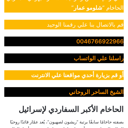
الحاخام “
شلومو عمار
”
قم بالاتصال بنا علي رقمنا الوحيد
0046766922966
راسلنا علي الواتساب
أو قم بزيارة أحدي مواقعنا علي الانترنت
الشيخ الساحر الروحاني
الحاخام الأكبر السفاردي لإسرائيل
بصفته حاخامًا سابقًا برتبة “ريشون لصهيون”، يُعد عمّار قائدًا روحيًا