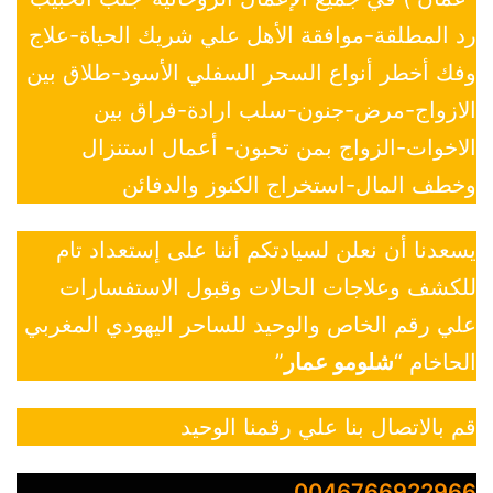
رد المطلقة-موافقة الأهل علي شريك الحياة-علاج
وفك أخطر أنواع السحر السفلي الأسود-طلاق بين
الازواج-مرض-جنون-سلب ارادة-فراق بين
الاخوات-الزواج بمن تحبون- أعمال استنزال
وخطف المال-استخراج الكنوز والدفائن
يسعدنا أن نعلن لسيادتكم أننا على إستعداد تام
للكشف وعلاجات الحالات وقبول الاستفسارات
علي رقم الخاص والوحيد للساحر اليهودي المغربي
الحاخام “
شلومو عمار
”
قم بالاتصال بنا علي رقمنا الوحيد
0046766922966