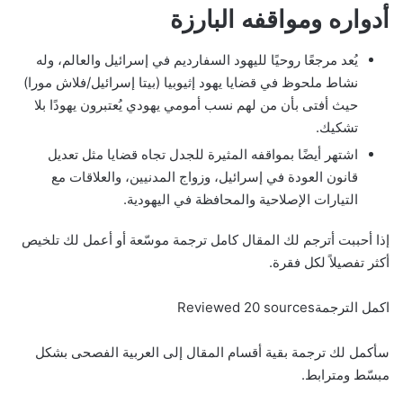
أدواره ومواقفه البارزة
يُعد مرجعًا روحيًا لليهود السفارديم في إسرائيل والعالم، وله
نشاط ملحوظ في قضايا يهود إثيوبيا (بيتا إسرائيل/فلاش مورا)
حيث أفتى بأن من لهم نسب أمومي يهودي يُعتبرون يهودًا بلا
تشكيك.
اشتهر أيضًا بمواقفه المثيرة للجدل تجاه قضايا مثل تعديل
قانون العودة في إسرائيل، وزواج المدنيين، والعلاقات مع
التيارات الإصلاحية والمحافظة في اليهودية.
إذا أحببت أترجم لك المقال كامل ترجمة موسّعة أو أعمل لك تلخيص
أكثر تفصيلاً لكل فقرة.
اكمل الترجمةReviewed 20 sources
سأكمل لك ترجمة بقية أقسام المقال إلى العربية الفصحى بشكل
مبسّط ومترابط.