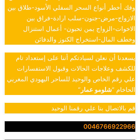
وفك أخطر أنواع السحر السفلي الأسود-طلاق بين
الازواج-مرض-جنون-سلب ارادة-فراق بين
الاخوات-الزواج بمن تحبون- أعمال استنزال
وخطف المال-استخراج الكنوز والدفائن
يسعدنا أن نعلن لسيادتكم أننا على إستعداد تام
للكشف وعلاجات الحالات وقبول الاستفسارات
علي رقم الخاص والوحيد للساحر اليهودي المغربي
الحاخام “
شلومو عمار
”
قم بالاتصال بنا علي رقمنا الوحيد
0046766922966