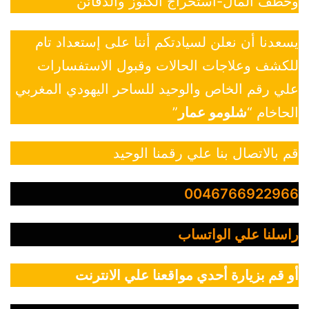
وخطف المال-استخراج الكنوز والدفائن
يسعدنا أن نعلن لسيادتكم أننا على إستعداد تام
للكشف وعلاجات الحالات وقبول الاستفسارات
علي رقم الخاص والوحيد للساحر اليهودي المغربي
الحاخام “
شلومو عمار
”
قم بالاتصال بنا علي رقمنا الوحيد
0046766922966
راسلنا علي الواتساب
أو قم بزيارة أحدي مواقعنا علي الانترنت