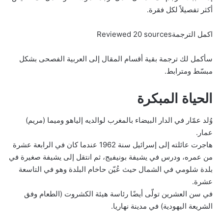
أكثر تفصيلاً لكل فقرة.
اكمل الترجمةReviewed 20 sources
سأكمل لك ترجمة بقية أقسام المقال إلى العربية الفصحى بشكل
مبسّط ومترابط.
الحياة المبكرة
وُلد عمّار في الدار البيضاء بالمغرب لوالديه إلياهو وميما (مريم)
عمار.
هاجرت عائلته إلى إسرائيل سنة 1962 عندما كان في الرابعة عشرة
من عمره، ودرس في يشيفة بونيفيج، ثم انتقل إلى يشيفة صغيرة في
بلدة شلومي في الشمال حيث عُيّن حاخام البلدة وهو في التاسعة
عشرة.
في سن العشرين تولّى أيضًا رئاسة هيئة الكشروت (الطعام وفق
الشريعة اليهودية) في مدينة نهاريا.