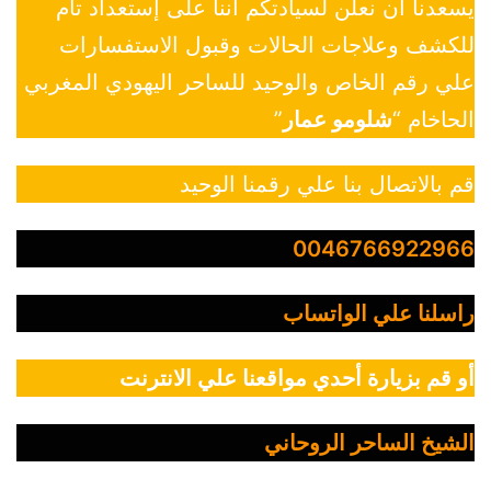
يسعدنا أن نعلن لسيادتكم أننا على إستعداد تام
للكشف وعلاجات الحالات وقبول الاستفسارات
علي رقم الخاص والوحيد للساحر اليهودي المغربي
الحاخام “
شلومو عمار
”
قم بالاتصال بنا علي رقمنا الوحيد
0046766922966
راسلنا علي الواتساب
أو قم بزيارة أحدي مواقعنا علي الانترنت
الشيخ الساحر الروحاني