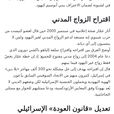
في لشبونة لضمان الاعتراف ببني أنوسيم كيهود.
اقتراح الزواج المدني
أثار عمّار ضجة إعلامية في سبتمبر 2005 حين قال لعضو كنيست من
حزب شينوي إنه مستعد لدعم الزواج المدني لغير اليهود ولمن لا
ينتسبون إلى أي ديانة.
أوضح الفرق بين اقتراحه واقتراح سلفه إلياهو باكشي دورون الذي
دعا عام 2004 إلى زواج مدني مفتوح للجميع؛ إذ إن خطة عمّار تخصّ
فقط زواج غير اليهود فيما بينهم.
قال إن اقتراحه يهدف إلى حل مشكلة نحو 300 ألف مهاجر «بلا دين»
في إسرائيل، كثيرون منهم من الاتحاد السوفيتي السابق يدّعون
الهوية اليهودية ويحملون الجنسية الإسرائيلية لكن وضعهم الديني لا
يُعد يهوديًا وفق المعايير الأرثوذكسية، ودعا ممثليهم للحوار مع ممثلي
الحاخامية.
تعديل «قانون العودة» الإسرائيلي