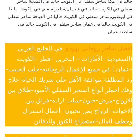
حاليا في مكة,ساحر سفلي في الكويت حاليا في المدينة,ساحر
سفلي في الكويت حاليا في عجمان,ساحر سفلي في الكويت حاليا
في ابوظبي,ساحر سفلي في الكويت حاليا في الدوحة,ساحر سفلي
في الكويت حاليا في عمان,ساحر سفلي في الكويت حاليا في
سلطنة عمان
افضل ساحر روحاني يهودي
في الخليج العربي
(السعودية -الأمارات – البحرين -قطر -الكويت
-عمان ) في جميع الإعمال الروحانية-جلب الحبيب-
رد المطلقة-موافقة الأهل علي شريك الحياة-علاج
وفك أخطر أنواع السحر السفلي الأسود-طلاق بين
الازواج-مرض-جنون-سلب ارادة-فراق بين
الاخوات-الزواج بمن تحبون- أعمال استنزال
وخطف المال-استخراج الكنوز والدفائن