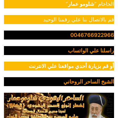
الحاخام “
شلومو عمار
”
قم بالاتصال بنا علي رقمنا الوحيد
0046766922966
راسلنا علي الواتساب
أو قم بزيارة أحدي مواقعنا علي الانترنت
الشيخ الساحر الروحاني