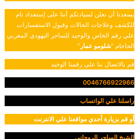
يسعدنا أن نعلن لسيادتكم أننا على إستعداد تام
للكشف وعلاجات الحالات وقبول الاستفسارات
علي رقم الخاص والوحيد للساحر اليهودي المغربي
الحاخام “
شلومو عمار
”
قم بالاتصال بنا علي رقمنا الوحيد
0046766922966
راسلنا علي الواتساب
أو قم بزيارة أحدي مواقعنا علي الانترنت
الشيخ الساحر الروحاني