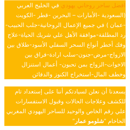
افضل ساحر روحاني يهودي
في الخليج العربي
(السعودية -الأمارات – البحرين -قطر -الكويت
-عمان ) في جميع الإعمال الروحانية-جلب الحبيب-
رد المطلقة-موافقة الأهل علي شريك الحياة-علاج
وفك أخطر أنواع السحر السفلي الأسود-طلاق بين
الازواج-مرض-جنون-سلب ارادة-فراق بين
الاخوات-الزواج بمن تحبون- أعمال استنزال
وخطف المال-استخراج الكنوز والدفائن
يسعدنا أن نعلن لسيادتكم أننا على إستعداد تام
للكشف وعلاجات الحالات وقبول الاستفسارات
علي رقم الخاص والوحيد للساحر اليهودي المغربي
الحاخام “
شلومو عمار
”