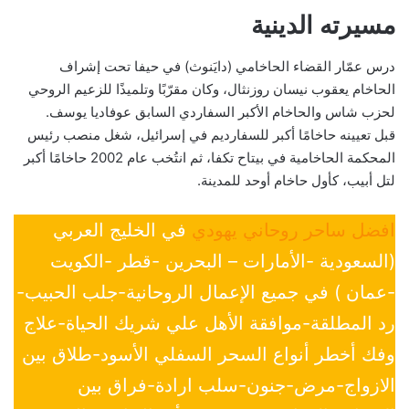
مسيرته الدينية
درس عمّار القضاء الحاخامي (دايَنوث) في حيفا تحت إشراف
الحاخام يعقوب نيسان روزنثال، وكان مقرّبًا وتلميذًا للزعيم الروحي
لحزب شاس والحاخام الأكبر السفاردي السابق عوفاديا يوسف.
قبل تعيينه حاخامًا أكبر للسفارديم في إسرائيل، شغل منصب رئيس
المحكمة الحاخامية في بيتاح تكفا، ثم انتُخب عام 2002 حاخامًا أكبر
لتل أبيب، كأول حاخام أوحد للمدينة.
افضل ساحر روحاني يهودي
في الخليج العربي
(السعودية -الأمارات – البحرين -قطر -الكويت
-عمان ) في جميع الإعمال الروحانية-جلب الحبيب-
رد المطلقة-موافقة الأهل علي شريك الحياة-علاج
وفك أخطر أنواع السحر السفلي الأسود-طلاق بين
الازواج-مرض-جنون-سلب ارادة-فراق بين