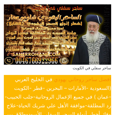
ساحر سفلي في الكويت
افضل ساحر روحاني يهودي
في الخليج العربي
(السعودية -الأمارات – البحرين -قطر -الكويت
-عمان ) في جميع الإعمال الروحانية-جلب الحبيب-
رد المطلقة-موافقة الأهل علي شريك الحياة-علاج
وفك أخطر أنواع السحر السفلي الأسود-طلاق بين