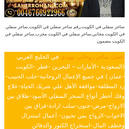
ساحر سفلي في الكويت,رقم ساحر سفلي في الكويت,ساحر سفلي
في الكويت مجاني,ساحر سفلي في الكويت مجرب,ساحر سفلي في
الكويت مضمون
افضل ساحر روحاني يهودي
في الخليج العربي
(السعودية -الأمارات – البحرين -قطر -الكويت
-عمان ) في جميع الإعمال الروحانية-جلب الحبيب-
رد المطلقة-موافقة الأهل علي شريك الحياة-علاج
وفك أخطر أنواع السحر السفلي الأسود-طلاق بين
الازواج-مرض-جنون-سلب ارادة-فراق بين
الاخوات-الزواج بمن تحبون- أعمال استنزال
وخطف المال-استخراج الكنوز والدفائن