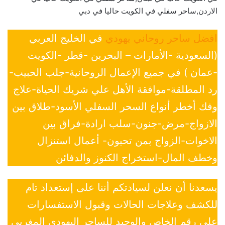
الاردن,ساحر سفلي في الكويت حاليا في دبي
افضل ساحر روحاني يهودي
في الخليج العربي
(السعودية -الأمارات – البحرين -قطر -الكويت
-عمان ) في جميع الإعمال الروحانية-جلب الحبيب-
رد المطلقة-موافقة الأهل علي شريك الحياة-علاج
وفك أخطر أنواع السحر السفلي الأسود-طلاق بين
الازواج-مرض-جنون-سلب ارادة-فراق بين
الاخوات-الزواج بمن تحبون- أعمال استنزال
وخطف المال-استخراج الكنوز والدفائن
يسعدنا أن نعلن لسيادتكم أننا على إستعداد تام
للكشف وعلاجات الحالات وقبول الاستفسارات
علي رقم الخاص والوحيد للساحر اليهودي المغربي