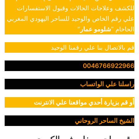
للكشف وعلاجات الحالات وقبول الاستفسارات
علي رقم الخاص والوحيد للساحر اليهودي المغربي
الحاخام “
شلومو عمار
”
قم بالاتصال بنا علي رقمنا الوحيد
0046766922966
راسلنا علي الواتساب
أو قم بزيارة أحدي مواقعنا علي الانترنت
الشيخ الساحر الروحاني