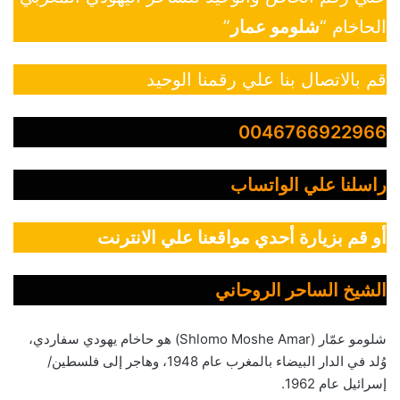
الحاخام “
شلومو عمار
”
قم بالاتصال بنا علي رقمنا الوحيد
0046766922966
راسلنا علي الواتساب
أو قم بزيارة أحدي مواقعنا علي الانترنت
الشيخ الساحر الروحاني
شلومو عمّار (Shlomo Moshe Amar) هو حاخام يهودي سفاردي،
وُلد في الدار البيضاء بالمغرب عام 1948، وهاجر إلى فلسطين/
إسرائيل عام 1962.