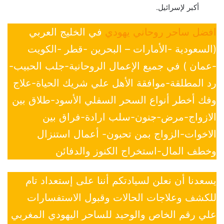
أكبر لإسرائيل.
افضل ساحر روحاني يهودي
في الخليج العربي
(السعودية -الأمارات – البحرين -قطر -الكويت
-عمان ) في جميع الإعمال الروحانية-جلب الحبيب-
رد المطلقة-موافقة الأهل علي شريك الحياة-علاج
وفك أخطر أنواع السحر السفلي الأسود-طلاق بين
الازواج-مرض-جنون-سلب ارادة-فراق بين
الاخوات-الزواج بمن تحبون- أعمال استنزال
وخطف المال-استخراج الكنوز والدفائن
يسعدنا أن نعلن لسيادتكم أننا على إستعداد تام
للكشف وعلاجات الحالات وقبول الاستفسارات
علي رقم الخاص والوحيد للساحر اليهودي المغربي