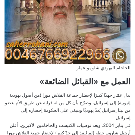
الحاخام اليهودي شلومو عمار
العمل مع «القبائل الضائعة»
بذل عمّار جهدًا كبيرًا لإحضار جماعة الفلاش مورا (من أصول يهودية
إثيوبية) إلى إسرائيل، وصرّح بأن كل من له قرابة عن طريق الأم بعضو
من بيتا إسرائيل يُعدّ يهوديًا وينبغي على الحكومة إحضاره إلى
إسرائيل.
في يناير 2004، وبعد توصيات الكنيست والحاخامين الأكبرين، أعلن
أريئيل شارون خطة (لم تُنفذ إلى حدّ كبير) لإحضار جميع الفلاش مورا