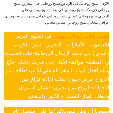
الاردن,شيخ روحاني في الرياض,شيخ روحاني في البحرين,شيخ
روحاني في مكه,شيخ روحاني في بغداد,شيخ روحاني علي
الزيدي,شيخ روحاني عماني,شيخ روحاني عماني مجرب,شيخ روحاني
عراقي مجاني,شيخ روحاني عماني مجاني
افضل ساحر روحاني يهودي
في الخليج العربي
(السعودية -الأمارات – البحرين -قطر -الكويت
-عمان ) في جميع الإعمال الروحانية-جلب الحبيب-
رد المطلقة-موافقة الأهل علي شريك الحياة-علاج
وفك أخطر أنواع السحر السفلي الأسود-طلاق بين
الازواج-مرض-جنون-سلب ارادة-فراق بين
الاخوات-الزواج بمن تحبون- أعمال استنزال
وخطف المال-استخراج الكنوز والدفائن
يسعدنا أن نعلن لسيادتكم أننا على إستعداد تام