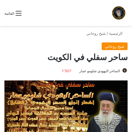
القائمة
الرئيسية
/
شيخ روحاني
شيخ روحاني
ساحر سفلي في الكويت
الساحر اليهودي شلومو عمار
1٬507