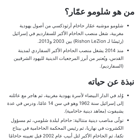
من هو شلومو عمّار؟
شلومو موشيه عمّار حاخام أرثوذكسي من أصول يهودية
مغربية، شغل منصب الحاخام الأكبر للسفارديم في إسرائيل
(رئيسًا لـ Rishon LeZion) بين 2003 و2013.
منذ 2014 يشغل منصب الحاخام الأكبر السفاردي لمدينة
القدس، ويُعتبر من أبرز المرجعيات الدينية لليهود الشرقيين
(السفارديم).
نبذة عن حياته
وُلد في الدار البيضاء لأسرة يهودية مغربية، ثم هاجر مع عائلته
إلى إسرائيل سنة 1962 وهو في سن 14 عامًا، ودرس في عدة
يشيفوت (معاهد دينية حاخامية).
تولّى مناصب دينية متتالية: حاخام لبلدة شلومي، ثم مسؤول
الكشروت في نهاريا، ثم رئيس المحكمة الحاخامية في بيتاح
تكفا، ثم الحاخام الأكبر لتل أبيب عام 2002 قبل تعيينه حاخامًا