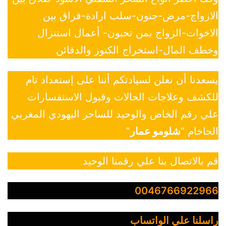
الازواج-مرض-جنون-سلب ارادة-فراق بين
الاخوات-الزواج بمن تحبون- أعمال استنزال
وخطف المال-استخراج الكنوز والدفائن
يسعدنا أن نعلن لسيادتكم أننا على إستعداد تام
للكشف وعلاجات الحالات وقبول الاستفسارات
علي رقم الخاص والوحيد للساحر اليهودي المغربي
الحاخام “
شلومو عمار
”
قم بالاتصال بنا علي رقمنا الوحيد
0046766922966
راسلنا علي الواتساب