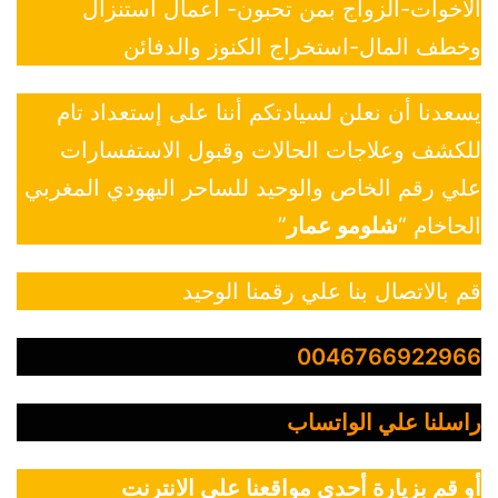
الاخوات-الزواج بمن تحبون- أعمال استنزال
وخطف المال-استخراج الكنوز والدفائن
يسعدنا أن نعلن لسيادتكم أننا على إستعداد تام
للكشف وعلاجات الحالات وقبول الاستفسارات
علي رقم الخاص والوحيد للساحر اليهودي المغربي
الحاخام “
شلومو عمار
”
قم بالاتصال بنا علي رقمنا الوحيد
0046766922966
راسلنا علي الواتساب
أو قم بزيارة أحدي مواقعنا علي الانترنت