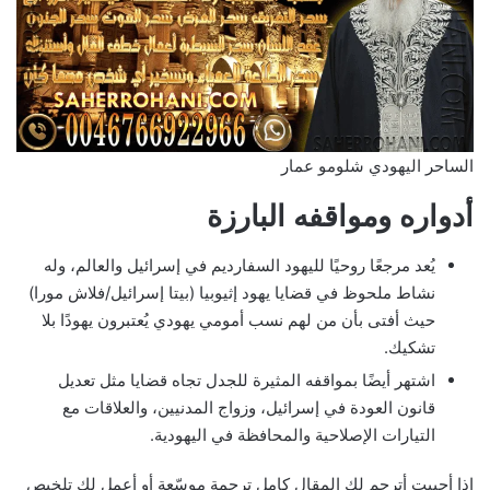
الساحر اليهودي شلومو عمار
أدواره ومواقفه البارزة
يُعد مرجعًا روحيًا لليهود السفارديم في إسرائيل والعالم، وله
نشاط ملحوظ في قضايا يهود إثيوبيا (بيتا إسرائيل/فلاش مورا)
حيث أفتى بأن من لهم نسب أمومي يهودي يُعتبرون يهودًا بلا
تشكيك.
اشتهر أيضًا بمواقفه المثيرة للجدل تجاه قضايا مثل تعديل
قانون العودة في إسرائيل، وزواج المدنيين، والعلاقات مع
التيارات الإصلاحية والمحافظة في اليهودية.
إذا أحببت أترجم لك المقال كامل ترجمة موسّعة أو أعمل لك تلخيص