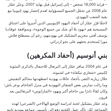
– قرابة 18,000 شخص – إلى إسرائيل قبل نهاية 2007، وعبّر عمّار
عام 2008 عن تحمّل الجميع المسؤولية لعدم إحضار يهود إثيوبيا مع
بقية الشعب اليهودي.
لاحقًا قرّر عمّار أن أحفاد اليهود الإثيوبيين الذين أُجبروا على اعتناق
المسيحية هم «يهود بلا أي شك من جميع الوجوه»، وبموافقة عوفاديا
يوسف أفتى بتحريم التشكيك في يهوديتهم، رغم أن مصطلح فلاش
مورا يُستخدم بحقهم على نحو ازدرائي.
بني أنوسيم (أحفاد المكرهين)
في عام 2004 سافر عمّار إلى البرتغال للاحتفال بالذكرى المئوية
لكنيس «شعاري تيكفاه» في لشبونة.
خلال زيارته التقى بأحفاد عائلات يهودية اضطهدتها محاكم التفتيش
وما زالت تمارس بعض الشعائر اليهودية في منزل الحاخام بوعز باش؛
وكان لقاءً نادرًا بين حاخام أكبر ويهود «المارانوس» البرتغاليين بعد
قرون.
وعد عمّار بتشكيل لجنة لدراسة الوضع الهالاخي (الشرعي) لهذه
الجماعة، لكن تأخّر عمل اللجنة دفع إلى تأسيس جماعة يهودية ثانية