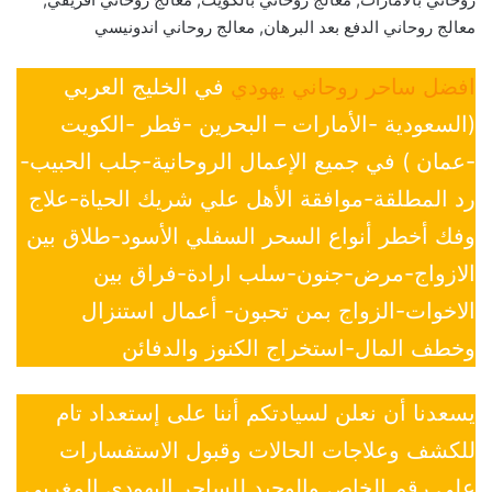
معالج روحاني الدفع بعد البرهان, معالج روحاني اندونيسي
افضل ساحر روحاني يهودي
في الخليج العربي
(السعودية -الأمارات – البحرين -قطر -الكويت
-عمان ) في جميع الإعمال الروحانية-جلب الحبيب-
رد المطلقة-موافقة الأهل علي شريك الحياة-علاج
وفك أخطر أنواع السحر السفلي الأسود-طلاق بين
الازواج-مرض-جنون-سلب ارادة-فراق بين
الاخوات-الزواج بمن تحبون- أعمال استنزال
وخطف المال-استخراج الكنوز والدفائن
يسعدنا أن نعلن لسيادتكم أننا على إستعداد تام
للكشف وعلاجات الحالات وقبول الاستفسارات
علي رقم الخاص والوحيد للساحر اليهودي المغربي