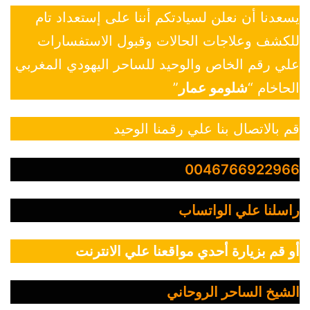
يسعدنا أن نعلن لسيادتكم أننا على إستعداد تام
للكشف وعلاجات الحالات وقبول الاستفسارات
علي رقم الخاص والوحيد للساحر اليهودي المغربي
الحاخام “
شلومو عمار
”
قم بالاتصال بنا علي رقمنا الوحيد
0046766922966
راسلنا علي الواتساب
أو قم بزيارة أحدي مواقعنا علي الانترنت
الشيخ الساحر الروحاني