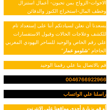
الاخوات-الزواج بمن تحبون- أعمال استنزال
وخطف المال-استخراج الكنوز والدفائن
يسعدنا أن نعلن لسيادتكم أننا على إستعداد تام
للكشف وعلاجات الحالات وقبول الاستفسارات
علي رقم الخاص والوحيد للساحر اليهودي المغربي
الحاخام “
شلومو عمار
”
قم بالاتصال بنا علي رقمنا الوحيد
0046766922966
راسلنا علي الواتساب
أو قم بزيارة أحدي مواقعنا علي الانترنت