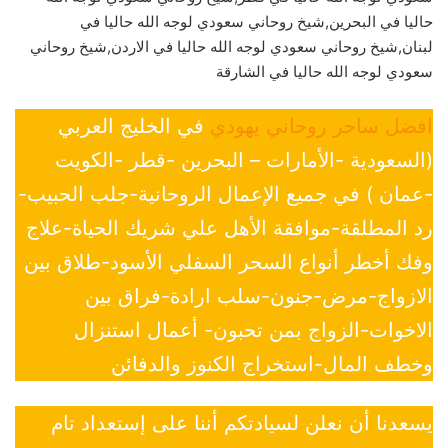
حاليا في البحرين,شيخ روحاني سعودي لوجه الله حاليا في
لبنان,شيخ روحاني سعودي لوجه الله حاليا في الاردن,شيخ روحاني
سعودي لوجه الله حاليا في الشارقة
افضل ساحر روحاني يهودي
في الخليج العربي
(السعودية -الأمارات – البحرين -قطر -الكويت
-عمان ) في جميع الإعمال الروحانية-جلب الحبيب-
رد المطلقة-موافقة الأهل علي شريك الحياة-علاج
وفك أخطر أنواع السحر السفلي الأسود-طلاق بين
الازواج-مرض-جنون-سلب ارادة-فراق بين
الاخوات-الزواج بمن تحبون- أعمال استنزال
وخطف المال-استخراج الكنوز والدفائن
يسعدنا أن نعلن لسيادتكم أننا على إستعداد تام