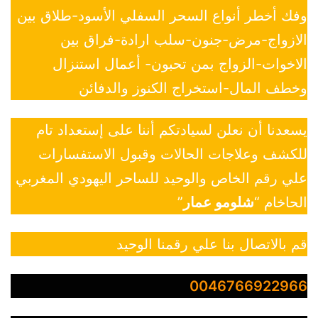
وفك أخطر أنواع السحر السفلي الأسود-طلاق بين
الازواج-مرض-جنون-سلب ارادة-فراق بين
الاخوات-الزواج بمن تحبون- أعمال استنزال
وخطف المال-استخراج الكنوز والدفائن
يسعدنا أن نعلن لسيادتكم أننا على إستعداد تام
للكشف وعلاجات الحالات وقبول الاستفسارات
علي رقم الخاص والوحيد للساحر اليهودي المغربي
الحاخام “
شلومو عمار
”
قم بالاتصال بنا علي رقمنا الوحيد
0046766922966