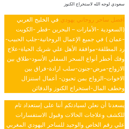
سعودي لوجه الله لاستخراج الكنوز
افضل ساحر روحاني يهودي
في الخليج العربي
(السعودية -الأمارات – البحرين -قطر -الكويت
-عمان ) في جميع الإعمال الروحانية-جلب الحبيب-
رد المطلقة-موافقة الأهل علي شريك الحياة-علاج
وفك أخطر أنواع السحر السفلي الأسود-طلاق بين
الازواج-مرض-جنون-سلب ارادة-فراق بين
الاخوات-الزواج بمن تحبون- أعمال استنزال
وخطف المال-استخراج الكنوز والدفائن
يسعدنا أن نعلن لسيادتكم أننا على إستعداد تام
للكشف وعلاجات الحالات وقبول الاستفسارات
علي رقم الخاص والوحيد للساحر اليهودي المغربي