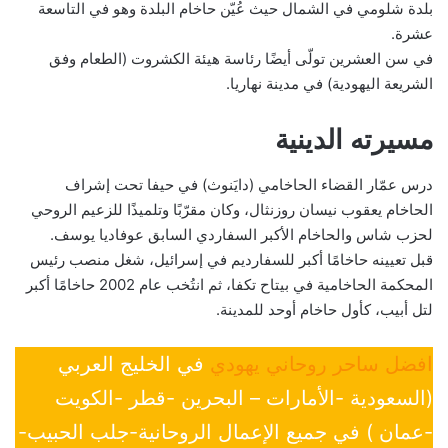
بلدة شلومي في الشمال حيث عُيّن حاخام البلدة وهو في التاسعة
عشرة.
في سن العشرين تولّى أيضًا رئاسة هيئة الكشروت (الطعام وفق
الشريعة اليهودية) في مدينة نهاريا.
مسيرته الدينية
درس عمّار القضاء الحاخامي (دايَنوث) في حيفا تحت إشراف
الحاخام يعقوب نيسان روزنثال، وكان مقرّبًا وتلميذًا للزعيم الروحي
لحزب شاس والحاخام الأكبر السفاردي السابق عوفاديا يوسف.
قبل تعيينه حاخامًا أكبر للسفارديم في إسرائيل، شغل منصب رئيس
المحكمة الحاخامية في بيتاح تكفا، ثم انتُخب عام 2002 حاخامًا أكبر
لتل أبيب، كأول حاخام أوحد للمدينة.
افضل ساحر روحاني يهودي
في الخليج العربي
(السعودية -الأمارات – البحرين -قطر -الكويت
-عمان ) في جميع الإعمال الروحانية-جلب الحبيب-