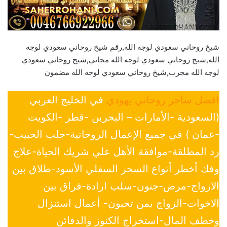
شيخ روحاني سعودي لوجه الله,رقم شيخ روحاني سعودي لوجه
الله,شيخ روحاني سعودي لوجه الله مجاني,شيخ روحاني سعودي
لوجه الله مجرب,شيخ روحاني سعودي لوجه الله مضمون
افضل ساحر روحاني يهودي
في الخليج العربي
(السعودية -الأمارات – البحرين -قطر -الكويت
-عمان ) في جميع الإعمال الروحانية-جلب الحبيب-
رد المطلقة-موافقة الأهل علي شريك الحياة-علاج
وفك أخطر أنواع السحر السفلي الأسود-طلاق بين
الازواج-مرض-جنون-سلب ارادة-فراق بين
الاخوات-الزواج بمن تحبون- أعمال استنزال
وخطف المال-استخراج الكنوز والدفائن