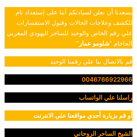
يسعدنا أن نعلن لسيادتكم أننا على إستعداد تام
للكشف وعلاجات الحالات وقبول الاستفسارات
علي رقم الخاص والوحيد للساحر اليهودي المغربي
الحاخام “
شلومو عمار
”
قم بالاتصال بنا علي رقمنا الوحيد
0046766922966
راسلنا علي الواتساب
أو قم بزيارة أحدي مواقعنا علي الانترنت
الشيخ الساحر الروحاني