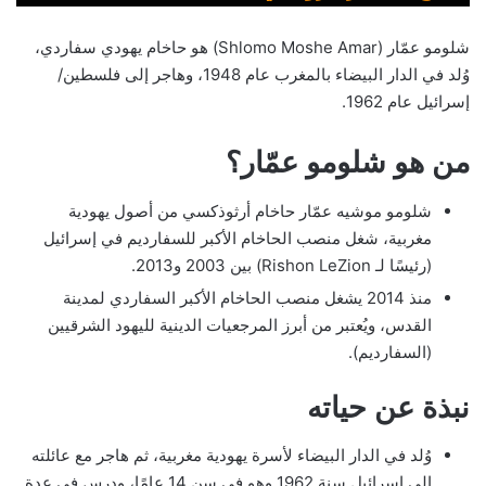
شلومو عمّار (Shlomo Moshe Amar) هو حاخام يهودي سفاردي،
وُلد في الدار البيضاء بالمغرب عام 1948، وهاجر إلى فلسطين/
إسرائيل عام 1962.
من هو شلومو عمّار؟
شلومو موشيه عمّار حاخام أرثوذكسي من أصول يهودية
مغربية، شغل منصب الحاخام الأكبر للسفارديم في إسرائيل
(رئيسًا لـ Rishon LeZion) بين 2003 و2013.
منذ 2014 يشغل منصب الحاخام الأكبر السفاردي لمدينة
القدس، ويُعتبر من أبرز المرجعيات الدينية لليهود الشرقيين
(السفارديم).
نبذة عن حياته
وُلد في الدار البيضاء لأسرة يهودية مغربية، ثم هاجر مع عائلته
إلى إسرائيل سنة 1962 وهو في سن 14 عامًا، ودرس في عدة