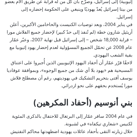
إثيوبية) إلى إسرائيل، وصرّح بأن كل من له قرابة عن طريق الأم بعضو
من بيتا إسرائيل يُعدّ يهوديًا وينبغي على الحكومة إحضاره إلى
إسرائيل.
في يناير 2004، وبعد توصيات الكنيست والحاخامين الأكبرين، أعلن
أريئيل شارون خطة (لم تُنفذ إلى حدّ كبير) لإحضار جميع الفلاش مورا
– قرابة 18,000 شخص – إلى إسرائيل قبل نهاية 2007، وعبّر عمّار
عام 2008 عن تحمّل الجميع المسؤولية لعدم إحضار يهود إثيوبيا مع
بقية الشعب اليهودي.
لاحقًا قرّر عمّار أن أحفاد اليهود الإثيوبيين الذين أُجبروا على اعتناق
المسيحية هم «يهود بلا أي شك من جميع الوجوه»، وبموافقة عوفاديا
يوسف أفتى بتحريم التشكيك في يهوديتهم، رغم أن مصطلح فلاش
مورا يُستخدم بحقهم على نحو ازدرائي.
بني أنوسيم (أحفاد المكرهين)
في عام 2004 سافر عمّار إلى البرتغال للاحتفال بالذكرى المئوية
لكنيس «شعاري تيكفاه» في لشبونة.
خلال زيارته التقى بأحفاد عائلات يهودية اضطهدتها محاكم التفتيش