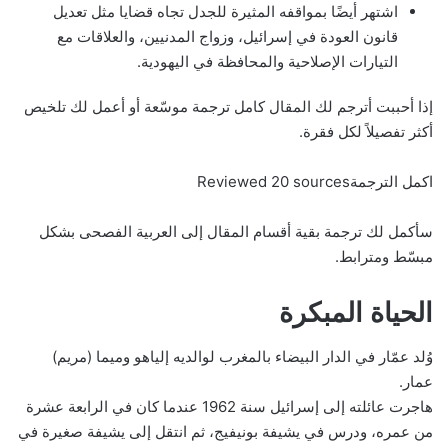
اشتهر أيضًا بمواقفه المثيرة للجدل تجاه قضايا مثل تعديل
قانون العودة في إسرائيل، وزواج المدنيين، والعلاقات مع
التيارات الإصلاحية والمحافظة في اليهودية.
إذا أحببت أترجم لك المقال كامل ترجمة موسّعة أو أعمل لك تلخيص
أكثر تفصيلاً لكل فقرة.
اكمل الترجمةReviewed 20 sources
سأكمل لك ترجمة بقية أقسام المقال إلى العربية الفصحى بشكل
مبسّط ومترابط.
الحياة المبكرة
وُلد عمّار في الدار البيضاء بالمغرب لوالديه إلياهو وميما (مريم)
عمار.
هاجرت عائلته إلى إسرائيل سنة 1962 عندما كان في الرابعة عشرة
من عمره، ودرس في يشيفة بونيفيج، ثم انتقل إلى يشيفة صغيرة في