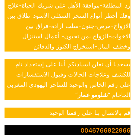
رد المطلقة-موافقة الأهل علي شريك الحياة-علاج
وفك أخطر أنواع السحر السفلي الأسود-طلاق بين
الازواج-مرض-جنون-سلب ارادة-فراق بين
الاخوات-الزواج بمن تحبون- أعمال استنزال
وخطف المال-استخراج الكنوز والدفائن
يسعدنا أن نعلن لسيادتكم أننا على إستعداد تام
للكشف وعلاجات الحالات وقبول الاستفسارات
علي رقم الخاص والوحيد للساحر اليهودي المغربي
الحاخام “
شلومو عمار
”
قم بالاتصال بنا علي رقمنا الوحيد
0046766922966