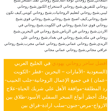
المجاني,شيخ روحاني لوجه الله,شيخ روحاني لفك السحر,شيخ
روحاني للتفريق,شيخ روحاني لاستخراج الكنوز,شيخ روحاني
ليبي,شيخ روحاني لتعليم الروحانيات,شيخ روحاني كويتي,كيف تكون
شيخ روحاني,كيف اصبح شيخ روحاني,شيخ روحاني قوي,شيخ
روحاني قوي جدا,شيخ روحاني في الكويت,شيخ روحاني في
الاردن,شيخ روحاني في الرياض,شيخ روحاني في البحرين,شيخ
روحاني في مكه,شيخ روحاني في بغداد,شيخ روحاني علي
الزيدي,شيخ روحاني عماني,شيخ روحاني عماني مجرب,شيخ روحاني
عراقي مجاني,شيخ روحاني عماني مجاني
افضل ساحر روحاني يهودي
في الخليج العربي
(السعودية -الأمارات – البحرين -قطر -الكويت
-عمان ) في جميع الإعمال الروحانية-جلب الحبيب-
رد المطلقة-موافقة الأهل علي شريك الحياة-علاج
وفك أخطر أنواع السحر السفلي الأسود-طلاق بين
الازواج-مرض-جنون-سلب ارادة-فراق بين