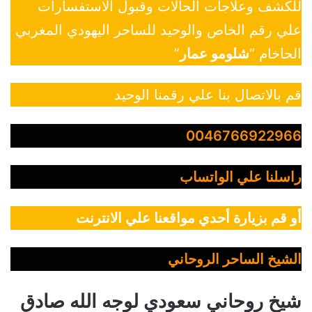
للكشف وعلاجات الحالات وقبول الاستفسارات
علي رقم الخاص والوحيد للساحر اليهودي المغربي
الحاخام “
شلومو عمار
”
قم بالاتصال بنا علي رقمنا الوحيد
0046766922966
راسلنا علي الواتساب
أو قم بزيارة أحدي مواقعنا علي الانترنت
الشيخ الساحر الروحاني
شيخ روحاني سعودي لوجه الله صادق