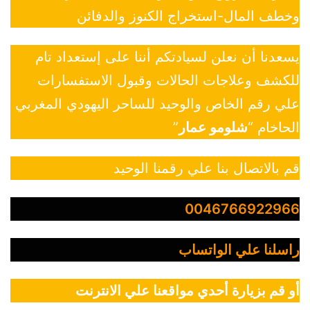
وخطف المال-استخراج الكنوز والدفائن
يسعدنا أن نعلن لسيادتكم أننا على إستعداد تام
للكشف وعلاجات الحالات وقبول الاستفسارات
علي رقم الخاص والوحيد للساحر اليهودي المغربي
الحاخام “
شلومو عمار
”
قم بالاتصال بنا علي رقمنا الوحيد
0046766922966
راسلنا علي الواتساب
أو قم بزيارة أحدي مواقعنا علي الانترنت