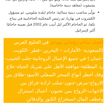
يشيفوت (معاهد دينية حاخامية).
تولّى مناصب دينية متتالية: حاخام لبلدة شلومي، ثم مسؤول
الكشروت في نهاريا، ثم رئيس المحكمة الحاخامية في بيتاح
تكفا، ثم الحاخام الأكبر لتل أبيب عام 2002 قبل تعيينه حاخامًا
أكبر لإسرائيل.
افضل ساحر روحاني يهودي
في الخليج العربي
(السعودية -الأمارات – البحرين -قطر -الكويت
-عمان ) في جميع الإعمال الروحانية-جلب الحبيب-
رد المطلقة-موافقة الأهل علي شريك الحياة-علاج
وفك أخطر أنواع السحر السفلي الأسود-طلاق بين
الازواج-مرض-جنون-سلب ارادة-فراق بين
الاخوات-الزواج بمن تحبون- أعمال استنزال
وخطف المال-استخراج الكنوز والدفائن