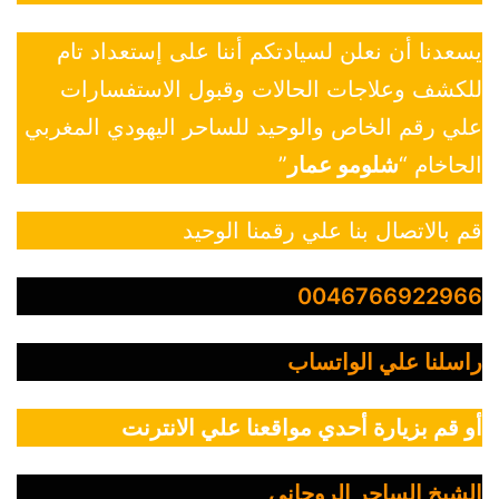
يسعدنا أن نعلن لسيادتكم أننا على إستعداد تام
للكشف وعلاجات الحالات وقبول الاستفسارات
علي رقم الخاص والوحيد للساحر اليهودي المغربي
الحاخام “
شلومو عمار
”
قم بالاتصال بنا علي رقمنا الوحيد
0046766922966
راسلنا علي الواتساب
أو قم بزيارة أحدي مواقعنا علي الانترنت
الشيخ الساحر الروحاني