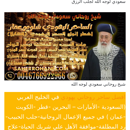
سعودي لوجه الله لجلب الرزق
شيخ روحاني سعودي لوجه الله
افضل ساحر روحاني يهودي
في الخليج العربي
(السعودية -الأمارات – البحرين -قطر -الكويت
-عمان ) في جميع الإعمال الروحانية-جلب الحبيب-
رد المطلقة-موافقة الأهل علي شريك الحياة-علاج