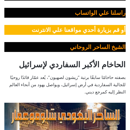
راسلنا علي الواتساب
أو قم بزيارة أحدي مواقعنا علي الانترنت
الشيخ الساحر الروحاني
الحاخام الأكبر السفاردي لإسرائيل
بصفته حاخامًا سابقًا برتبة “ريشون لصهيون”، يُعد عمّار قائدًا روحيًا
للجالية السفاردية في أرض إسرائيل، ويواصل يهود من أنحاء العالم
النظر إليه كمرجع ديني.