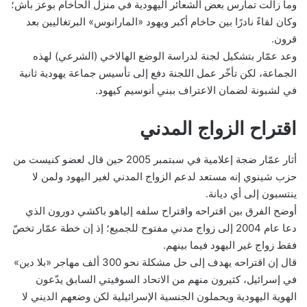
وما زالت تمارس بعض الشعائر اليهودية في منزل الحاخام بوعز باش؛
وكان لقاءً نادرًا بين حاخام أكبر ويهود «المارانوس» البرتغاليين بعد
قرون.
وعد عمّار بتشكيل لجنة لدراسة الوضع الهالاخي (الشرعي) لهذه
الجماعة، لكن تأخّر عمل اللجنة دفع إلى تأسيس جماعة يهودية ثانية
في لشبونة لضمان الاعتراف ببني أنوسيم كيهود.
اقتراح الزواج المدني
أثار عمّار ضجة إعلامية في سبتمبر 2005 حين قال لعضو كنيست من
حزب شينوي إنه مستعد لدعم الزواج المدني لغير اليهود ولمن لا
ينتسبون إلى أي ديانة.
أوضح الفرق بين اقتراحه واقتراح سلفه إلياهو باكشي دورون الذي
دعا عام 2004 إلى زواج مدني مفتوح للجميع؛ إذ إن خطة عمّار تخصّ
فقط زواج غير اليهود فيما بينهم.
قال إن اقتراحه يهدف إلى حل مشكلة نحو 300 ألف مهاجر «بلا دين»
في إسرائيل، كثيرون منهم من الاتحاد السوفيتي السابق يدّعون
الهوية اليهودية ويحملون الجنسية الإسرائيلية لكن وضعهم الديني لا