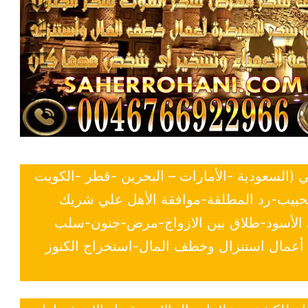
ي (السعودية -الأمارات – البحرين -قطر -الكويت
لحبيب-رد المطلقة-موافقة الأهل علي شريك
ي الأسود-طلاق بين الازواج-مرض-جنون-سلب
- أعمال استنزال وخطف المال-استخراج الكنوز