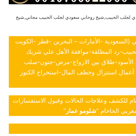
ي لجلب الحبيب,شيخ روحاني سعودي لجلب الحبيب مجاني,شيخ
ي (السعودية -الأمارات – البحرين -قطر -الكويت
لحبيب-رد المطلقة-موافقة الأهل علي شريك
ي الأسود-طلاق بين الازواج-مرض-جنون-سلب
- أعمال استنزال وخطف المال-استخراج الكنوز
 تام للكشف وعلاجات الحالات وقبول الاستفسارات
غربي الحاخام “
شلومو عمار
”