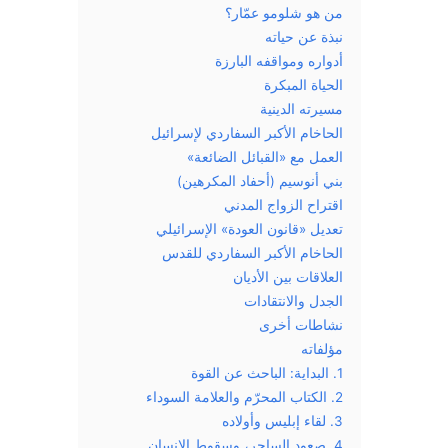
من هو شلومو عمّار؟
نبذة عن حياته
أدواره ومواقفه البارزة
الحياة المبكرة
مسيرته الدينية
الحاخام الأكبر السفاردي لإسرائيل
العمل مع «القبائل الضائعة»
بني أنوسيم (أحفاد المكرهين)
اقتراح الزواج المدني
تعديل «قانون العودة» الإسرائيلي
الحاخام الأكبر السفاردي للقدس
العلاقات بين الأديان
الجدل والانتقادات
نشاطات أخرى
مؤلفاته
1. البداية: الباحث عن القوة
2. الكتاب المحرّم والعلامة السوداء
3. لقاء إبليس وأولاده
4. صعود الساحر، وسقوط الإنسان