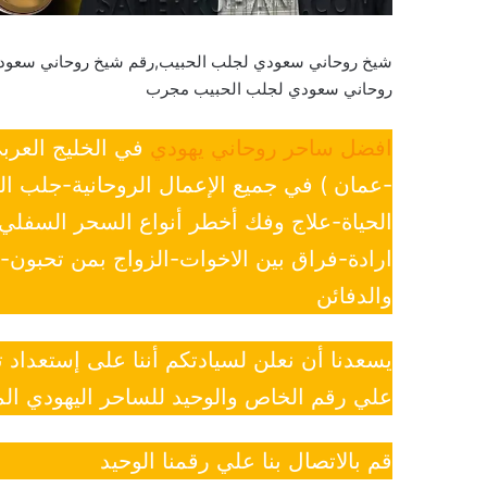
شيخ روحاني سعودي لجلب الحبيب,رقم شيخ روحاني سعود
روحاني سعودي لجلب الحبيب مجرب
افضل ساحر روحاني يهودي
في الخليج العرب
-عمان ) في جميع الإعمال الروحانية-جلب ا
الحياة-علاج وفك أخطر أنواع السحر السفل
ارادة-فراق بين الاخوات-الزواج بمن تحبون
والدفائن
يسعدنا أن نعلن لسيادتكم أننا على إستعداد
علي رقم الخاص والوحيد للساحر اليهودي الم
قم بالاتصال بنا علي رقمنا الوحيد