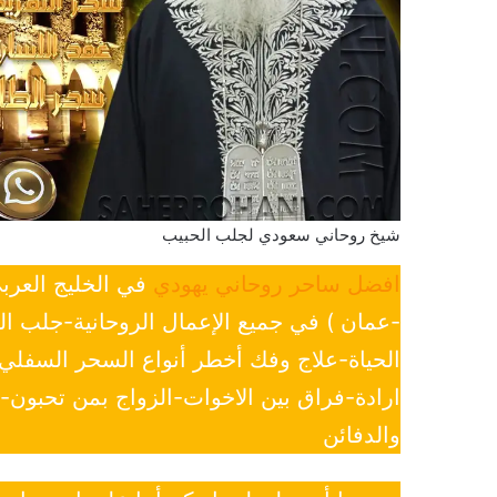
شيخ روحاني سعودي لجلب الحبيب
افضل ساحر روحاني يهودي
في الخليج العرب
-عمان ) في جميع الإعمال الروحانية-جلب ا
الحياة-علاج وفك أخطر أنواع السحر السفل
ارادة-فراق بين الاخوات-الزواج بمن تحبون
والدفائن