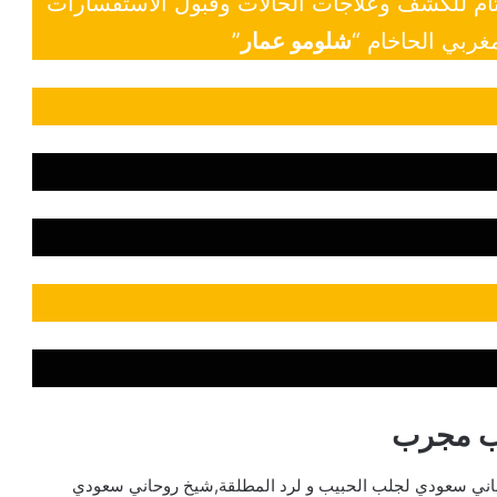
 تام للكشف وعلاجات الحالات وقبول الاستفسارات
غربي الحاخام “
شلومو عمار
”
ب مجرب
ني سعودي لجلب الحبيب و لرد المطلقة,شيخ روحاني سعودي