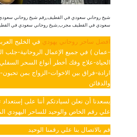
شيخ روحاني سعودي في القطيف,رقم شيخ روحاني سعودي
سعودي في القطيف مجرب,شيخ روحاني سعودي في القط
افضل ساحر روحاني يهودي
في الخليج العرب
-عمان ) في جميع الإعمال الروحانية-جلب ا
الحياة-علاج وفك أخطر أنواع السحر السفل
ارادة-فراق بين الاخوات-الزواج بمن تحبون
والدفائن
يسعدنا أن نعلن لسيادتكم أننا على إستعداد
علي رقم الخاص والوحيد للساحر اليهودي الم
قم بالاتصال بنا علي رقمنا الوحيد