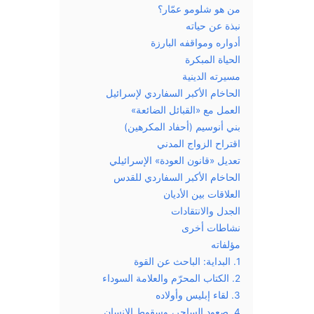
من هو شلومو عمّار؟
نبذة عن حياته
أدواره ومواقفه البارزة
الحياة المبكرة
مسيرته الدينية
الحاخام الأكبر السفاردي لإسرائيل
العمل مع «القبائل الضائعة»
بني أنوسيم (أحفاد المكرهين)
اقتراح الزواج المدني
تعديل «قانون العودة» الإسرائيلي
الحاخام الأكبر السفاردي للقدس
العلاقات بين الأديان
الجدل والانتقادات
نشاطات أخرى
مؤلفاته
1. البداية: الباحث عن القوة
2. الكتاب المحرّم والعلامة السوداء
3. لقاء إبليس وأولاده
4. صعود الساحر، وسقوط الإنسان