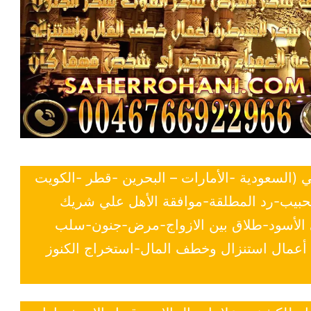
ي (السعودية -الأمارات – البحرين -قطر -الكويت
لحبيب-رد المطلقة-موافقة الأهل علي شريك
ي الأسود-طلاق بين الازواج-مرض-جنون-سلب
- أعمال استنزال وخطف المال-استخراج الكنوز