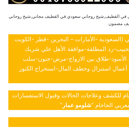
 في القطيف,شيخ روحاني سعودي في القطيف مجاني,شيخ روحاني
يف مضمون
ي (السعودية -الأمارات – البحرين -قطر -الكويت
لحبيب-رد المطلقة-موافقة الأهل علي شريك
ي الأسود-طلاق بين الازواج-مرض-جنون-سلب
- أعمال استنزال وخطف المال-استخراج الكنوز
 تام للكشف وعلاجات الحالات وقبول الاستفسارات
غربي الحاخام “
شلومو عمار
”