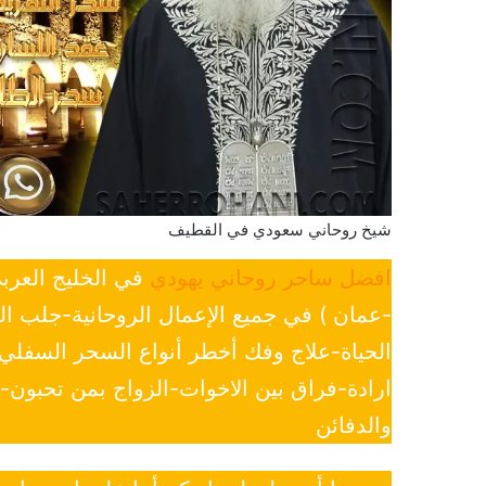
شيخ روحاني سعودي في القطيف
افضل ساحر روحاني يهودي
في الخليج العرب
-عمان ) في جميع الإعمال الروحانية-جلب ا
الحياة-علاج وفك أخطر أنواع السحر السفل
ارادة-فراق بين الاخوات-الزواج بمن تحبون
والدفائن