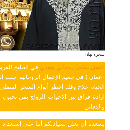
سحره بهلاء
افضل ساحر روحاني يهودي
في الخليج العرب
-عمان ) في جميع الإعمال الروحانية-جلب ا
الحياة-علاج وفك أخطر أنواع السحر السفل
ارادة-فراق بين الاخوات-الزواج بمن تحبون
والدفائن
يسعدنا أن نعلن لسيادتكم أننا على إستعداد