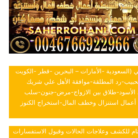
ي (السعودية -الأمارات – البحرين -قطر -الكويت
لحبيب-رد المطلقة-موافقة الأهل علي شريك
ي الأسود-طلاق بين الازواج-مرض-جنون-سلب
- أعمال استنزال وخطف المال-استخراج الكنوز
 تام للكشف وعلاجات الحالات وقبول الاستفسارات