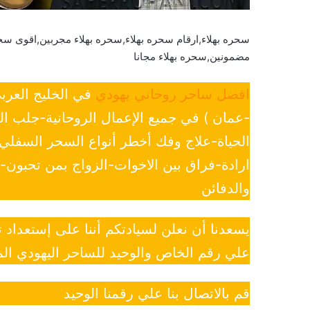
سحره بهلاء,ارقام سحره بهلاء,سحره بهلاء مجربين,اقوى سحر
مضمونين,سحره بهلاء مجانا
افضل ساحر روحاني يهودي
في الخليج العرب
-عمان ) في جميع الإعمال الروحانية-جلب ا
الحياة-علاج وفك أخطر أنواع السحر السفل
ارادة-فراق بين الاخوات-الزواج بمن تحبون
والدفائن
يسعدنا أن نعلن لسيادتكم أننا على إستعداد
علي رقم الخاص والوحيد للساحر اليهودي الم
قم بالاتصال بنا علي رقمنا الوحيد