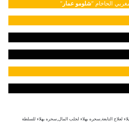
غربي الحاخام “
شلومو عمار
”
اء لعلاج التابعة,سحره بهلاء لجلب المال,سحره بهلاء للسلطة