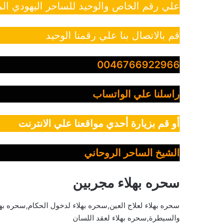
علي رقم الخاص والوحيد للساحر اليهودي الم
قم بالاتصال بنا علي رقمنا الوحيد
0046766922966
راسلنا علي الواتساب
أو قم بزيارة أحدي مواقعنا علي الانترنت
الشيخ الساحر الروحاني
سحره بهلاء مجربين
سحره بهلاء لعلاج العين,سحره بهلاء لدخول الحكام,سحره بهل
والسيطرة,سحره بهلاء لعقد اللسان