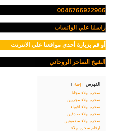
0046766922966
راسلنا علي الواتساب
أو قم بزيارة أحدي مواقعنا علي الانترنت
الشيخ الساحر الروحاني
الفهرس
إخفاء
سحره بهلاء مجانا
سحره بهلاء مجربين
سحره بهلاء اقوياء
سحره بهلاء صادقين
سحره بهلاء مضمونين
ارقام سحره بهلاء