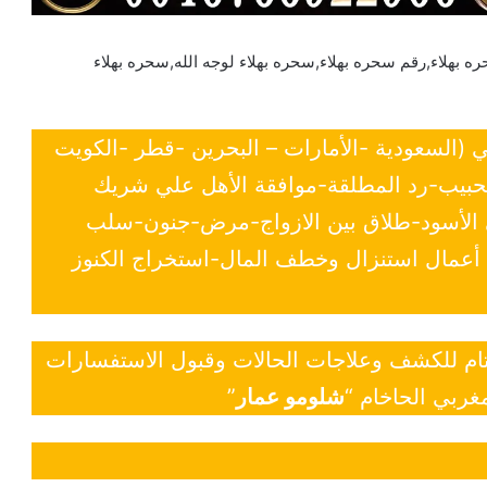
ه بهلاء,رقم سحره بهلاء,سحره بهلاء لوجه الله,سحره بهلاء
ي (السعودية -الأمارات – البحرين -قطر -الكويت
لحبيب-رد المطلقة-موافقة الأهل علي شريك
ي الأسود-طلاق بين الازواج-مرض-جنون-سلب
- أعمال استنزال وخطف المال-استخراج الكنوز
 تام للكشف وعلاجات الحالات وقبول الاستفسارات
غربي الحاخام “
شلومو عمار
”