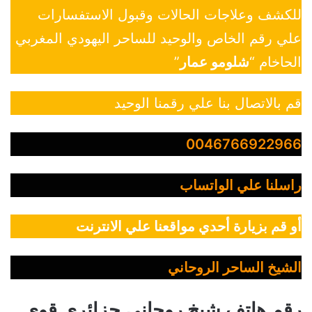
للكشف وعلاجات الحالات وقبول الاستفسارات
علي رقم الخاص والوحيد للساحر اليهودي المغربي
الحاخام “
شلومو عمار
”
قم بالاتصال بنا علي رقمنا الوحيد
0046766922966
راسلنا علي الواتساب
أو قم بزيارة أحدي مواقعنا علي الانترنت
الشيخ الساحر الروحاني
رقم هاتف شيخ روحاني جزائري قوي