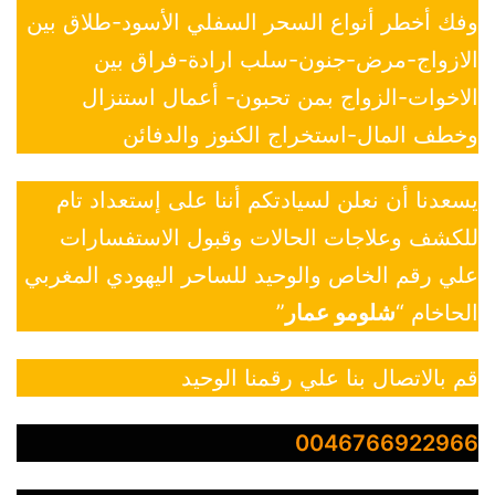
وفك أخطر أنواع السحر السفلي الأسود-طلاق بين
الازواج-مرض-جنون-سلب ارادة-فراق بين
الاخوات-الزواج بمن تحبون- أعمال استنزال
وخطف المال-استخراج الكنوز والدفائن
يسعدنا أن نعلن لسيادتكم أننا على إستعداد تام
للكشف وعلاجات الحالات وقبول الاستفسارات
علي رقم الخاص والوحيد للساحر اليهودي المغربي
الحاخام “
شلومو عمار
”
قم بالاتصال بنا علي رقمنا الوحيد
0046766922966