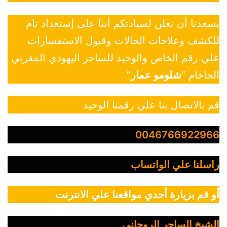
يسعدنا أن نعلن لسيادتكم أننا على إستعداد تام
للكشف وعلاجات الحالات وقبول الاستفسارات
علي رقم الخاص والوحيد للساحر اليهودي المغربي
الحاخام “
شلومو عمار
”
قم بالاتصال بنا علي رقمنا الوحيد
0046766922966
راسلنا علي الواتساب
أو قم بزيارة أحدي مواقعنا علي الانترنت
الشيخ الساحر الروحاني