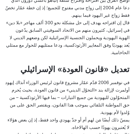
أوضح الفرق بين اقتراحه واقتراح سلفه إلياهو باكشي دورون الذي
دعا عام 2004 إلى زواج مدني مفتوح للجميع؛ إذ إن خطة عمّار تخصّ
فقط زواج غير اليهود فيما بينهم.
قال إن اقتراحه يهدف إلى حل مشكلة نحو 300 ألف مهاجر «بلا دين»
في إسرائيل، كثيرون منهم من الاتحاد السوفيتي السابق يدّعون
الهوية اليهودية ويحملون الجنسية الإسرائيلية لكن وضعهم الديني لا
يُعد يهوديًا وفق المعايير الأرثوذكسية، ودعا ممثليهم للحوار مع ممثلي
الحاخامية.
تعديل «قانون العودة» الإسرائيلي
في نوفمبر 2006 قدّم عمّار مشروع قانون لرئيس الوزراء آنذاك إيهود
أولمرت لإزالة بند «التحوّل الديني» من قانون العودة، بحيث يُحرم
المتحوّلون لليهودية من جميع التيارات – بما فيها الأرثوذكسية – من
حق المواطنة التلقائي بموجب هذا القانون، ويقتصر الحق على من
وُلدوا لأم يهودية.
يمسّ ذلك أيضًا مَن لهم أم أو جدّ يهودي واحد فقط، إذ إن بعض هؤلاء
لا يُعتبرون يهودًا حسب الهالاخاه.