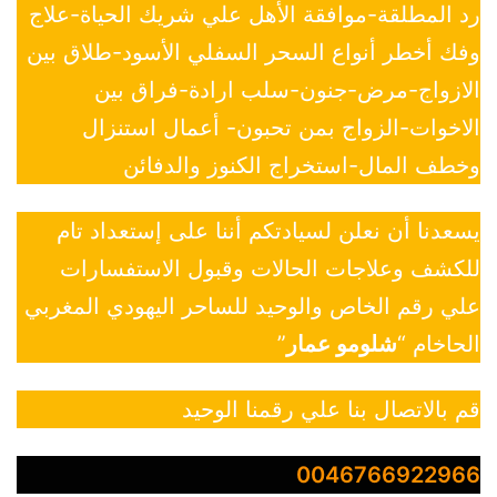
رد المطلقة-موافقة الأهل علي شريك الحياة-علاج
وفك أخطر أنواع السحر السفلي الأسود-طلاق بين
الازواج-مرض-جنون-سلب ارادة-فراق بين
الاخوات-الزواج بمن تحبون- أعمال استنزال
وخطف المال-استخراج الكنوز والدفائن
يسعدنا أن نعلن لسيادتكم أننا على إستعداد تام
للكشف وعلاجات الحالات وقبول الاستفسارات
علي رقم الخاص والوحيد للساحر اليهودي المغربي
الحاخام “
شلومو عمار
”
قم بالاتصال بنا علي رقمنا الوحيد
0046766922966