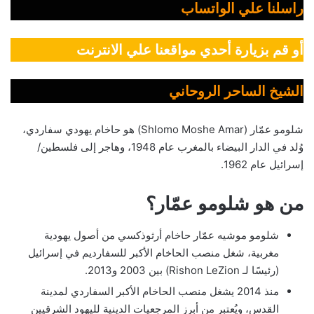
راسلنا علي الواتساب
أو قم بزيارة أحدي مواقعنا علي الانترنت
الشيخ الساحر الروحاني
شلومو عمّار (Shlomo Moshe Amar) هو حاخام يهودي سفاردي،
وُلد في الدار البيضاء بالمغرب عام 1948، وهاجر إلى فلسطين/
إسرائيل عام 1962.
من هو شلومو عمّار؟
شلومو موشيه عمّار حاخام أرثوذكسي من أصول يهودية
مغربية، شغل منصب الحاخام الأكبر للسفارديم في إسرائيل
(رئيسًا لـ Rishon LeZion) بين 2003 و2013.
منذ 2014 يشغل منصب الحاخام الأكبر السفاردي لمدينة
القدس، ويُعتبر من أبرز المرجعيات الدينية لليهود الشرقيين