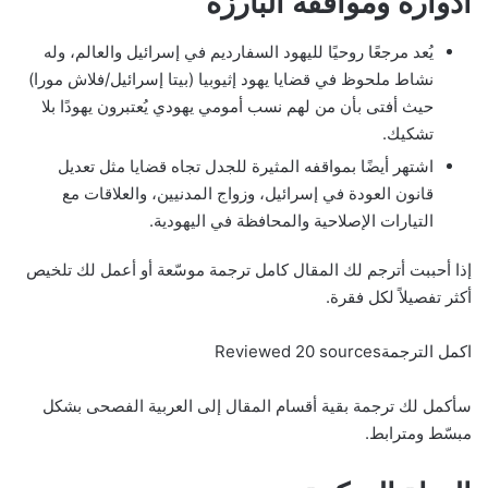
أدواره ومواقفه البارزة
يُعد مرجعًا روحيًا لليهود السفارديم في إسرائيل والعالم، وله
نشاط ملحوظ في قضايا يهود إثيوبيا (بيتا إسرائيل/فلاش مورا)
حيث أفتى بأن من لهم نسب أمومي يهودي يُعتبرون يهودًا بلا
تشكيك.
اشتهر أيضًا بمواقفه المثيرة للجدل تجاه قضايا مثل تعديل
قانون العودة في إسرائيل، وزواج المدنيين، والعلاقات مع
التيارات الإصلاحية والمحافظة في اليهودية.
إذا أحببت أترجم لك المقال كامل ترجمة موسّعة أو أعمل لك تلخيص
أكثر تفصيلاً لكل فقرة.
اكمل الترجمةReviewed 20 sources
سأكمل لك ترجمة بقية أقسام المقال إلى العربية الفصحى بشكل
مبسّط ومترابط.