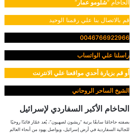
الحاخام “
شلومو عمار
”
قم بالاتصال بنا علي رقمنا الوحيد
0046766922966
راسلنا علي الواتساب
أو قم بزيارة أحدي مواقعنا علي الانترنت
الشيخ الساحر الروحاني
الحاخام الأكبر السفاردي لإسرائيل
بصفته حاخامًا سابقًا برتبة “ريشون لصهيون”، يُعد عمّار قائدًا روحيًا
للجالية السفاردية في أرض إسرائيل، ويواصل يهود من أنحاء العالم