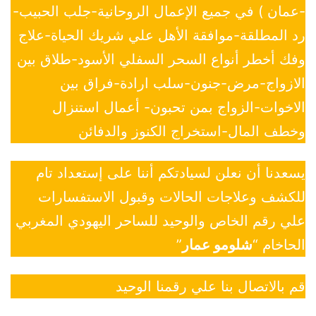
-عمان ) في جميع الإعمال الروحانية-جلب الحبيب-
رد المطلقة-موافقة الأهل علي شريك الحياة-علاج
وفك أخطر أنواع السحر السفلي الأسود-طلاق بين
الازواج-مرض-جنون-سلب ارادة-فراق بين
الاخوات-الزواج بمن تحبون- أعمال استنزال
وخطف المال-استخراج الكنوز والدفائن
يسعدنا أن نعلن لسيادتكم أننا على إستعداد تام
للكشف وعلاجات الحالات وقبول الاستفسارات
علي رقم الخاص والوحيد للساحر اليهودي المغربي
الحاخام “
شلومو عمار
”
قم بالاتصال بنا علي رقمنا الوحيد