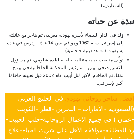
(السفارديم).
نبذة عن حياته
وُلد في الدار البيضاء لأسرة يهودية مغربية، ثم هاجر مع عائلته
إلى إسرائيل سنة 1962 وهو في سن 14 عامًا، ودرس في عدة
يشيفوت (معاهد دينية حاخامية).
تولّى مناصب دينية متتالية: حاخام لبلدة شلومي، ثم مسؤول
الكشروت في نهاريا، ثم رئيس المحكمة الحاخامية في بيتاح
تكفا، ثم الحاخام الأكبر لتل أبيب عام 2002 قبل تعيينه حاخامًا
أكبر لإسرائيل.
افضل ساحر روحاني يهودي
في الخليج العربي
(السعودية -الأمارات – البحرين -قطر -الكويت
-عمان ) في جميع الإعمال الروحانية-جلب الحبيب-
رد المطلقة-موافقة الأهل علي شريك الحياة-علاج