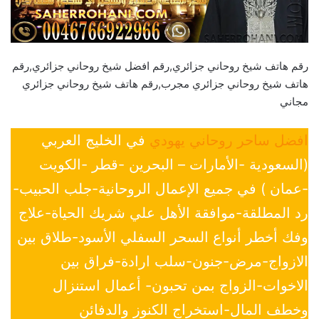
رقم هاتف شيخ روحاني جزائري,رقم افضل شيخ روحاني جزائري,رقم
هاتف شيخ روحاني جزائري مجرب,رقم هاتف شيخ روحاني جزائري
مجاني
افضل ساحر روحاني يهودي
في الخليج العربي
(السعودية -الأمارات – البحرين -قطر -الكويت
-عمان ) في جميع الإعمال الروحانية-جلب الحبيب-
رد المطلقة-موافقة الأهل علي شريك الحياة-علاج
وفك أخطر أنواع السحر السفلي الأسود-طلاق بين
الازواج-مرض-جنون-سلب ارادة-فراق بين
الاخوات-الزواج بمن تحبون- أعمال استنزال
وخطف المال-استخراج الكنوز والدفائن