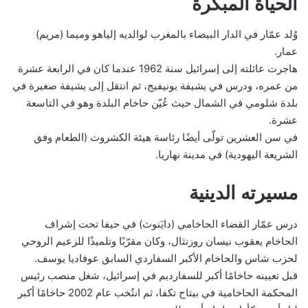
الحياة المبكرة
وُلد عمّار في الدار البيضاء بالمغرب لوالديه إلياهو وميما (مريم)
عمار.
هاجرت عائلته إلى إسرائيل سنة 1962 عندما كان في الرابعة عشرة
من عمره، ودرس في يشيفة بونيفيج، ثم انتقل إلى يشيفة صغيرة في
بلدة شلومي في الشمال حيث عُيّن حاخام البلدة وهو في التاسعة
عشرة.
في سن العشرين تولّى أيضًا رئاسة هيئة الكشروت (الطعام وفق
الشريعة اليهودية) في مدينة نهاريا.
مسيرته الدينية
درس عمّار القضاء الحاخامي (دايَنوث) في حيفا تحت إشراف
الحاخام يعقوب نيسان روزنثال، وكان مقرّبًا وتلميذًا للزعيم الروحي
لحزب شاس والحاخام الأكبر السفاردي السابق عوفاديا يوسف.
قبل تعيينه حاخامًا أكبر للسفارديم في إسرائيل، شغل منصب رئيس
المحكمة الحاخامية في بيتاح تكفا، ثم انتُخب عام 2002 حاخامًا أكبر