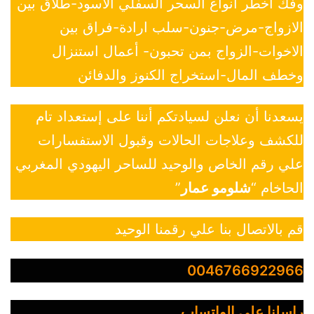
وفك أخطر أنواع السحر السفلي الأسود-طلاق بين
الازواج-مرض-جنون-سلب ارادة-فراق بين
الاخوات-الزواج بمن تحبون- أعمال استنزال
وخطف المال-استخراج الكنوز والدفائن
يسعدنا أن نعلن لسيادتكم أننا على إستعداد تام
للكشف وعلاجات الحالات وقبول الاستفسارات
علي رقم الخاص والوحيد للساحر اليهودي المغربي
الحاخام “
شلومو عمار
”
قم بالاتصال بنا علي رقمنا الوحيد
0046766922966
راسلنا علي الواتساب