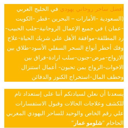
افضل ساحر روحاني يهودي
في الخليج العربي
(السعودية -الأمارات – البحرين -قطر -الكويت
-عمان ) في جميع الإعمال الروحانية-جلب الحبيب-
رد المطلقة-موافقة الأهل علي شريك الحياة-علاج
وفك أخطر أنواع السحر السفلي الأسود-طلاق بين
الازواج-مرض-جنون-سلب ارادة-فراق بين
الاخوات-الزواج بمن تحبون- أعمال استنزال
وخطف المال-استخراج الكنوز والدفائن
يسعدنا أن نعلن لسيادتكم أننا على إستعداد تام
للكشف وعلاجات الحالات وقبول الاستفسارات
علي رقم الخاص والوحيد للساحر اليهودي المغربي
الحاخام “
شلومو عمار
”