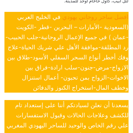
لتل أبيب، كأول حاخام أوحد للمدينة.
افضل ساحر روحاني يهودي
في الخليج العربي
(السعودية -الأمارات – البحرين -قطر -الكويت
-عمان ) في جميع الإعمال الروحانية-جلب الحبيب-
رد المطلقة-موافقة الأهل علي شريك الحياة-علاج
وفك أخطر أنواع السحر السفلي الأسود-طلاق بين
الازواج-مرض-جنون-سلب ارادة-فراق بين
الاخوات-الزواج بمن تحبون- أعمال استنزال
وخطف المال-استخراج الكنوز والدفائن
يسعدنا أن نعلن لسيادتكم أننا على إستعداد تام
للكشف وعلاجات الحالات وقبول الاستفسارات
علي رقم الخاص والوحيد للساحر اليهودي المغربي