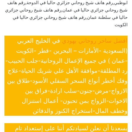
ابوظبي,رقم هاتف شيخ روحاني جزائري حاليا في الدوحة,رقم هاتف
شيخ روحاني جزائري حاليا في عمان,رقم هاتف شيخ روحاني جزائري
حاليا في سلطنة عمان,رقم هاتف شيخ روحاني جزائري حاليا في
الكويت
افضل ساحر روحاني يهودي
في الخليج العربي
(السعودية -الأمارات – البحرين -قطر -الكويت
-عمان ) في جميع الإعمال الروحانية-جلب الحبيب-
رد المطلقة-موافقة الأهل علي شريك الحياة-علاج
وفك أخطر أنواع السحر السفلي الأسود-طلاق بين
الازواج-مرض-جنون-سلب ارادة-فراق بين
الاخوات-الزواج بمن تحبون- أعمال استنزال
وخطف المال-استخراج الكنوز والدفائن
يسعدنا أن نعلن لسيادتكم أننا على إستعداد تام