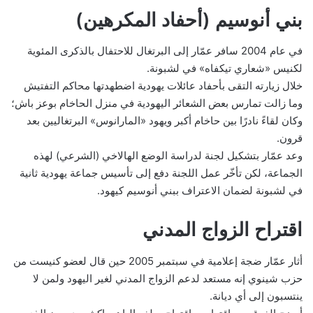
بني أنوسيم (أحفاد المكرهين)
في عام 2004 سافر عمّار إلى البرتغال للاحتفال بالذكرى المئوية
لكنيس «شعاري تيكفاه» في لشبونة.
خلال زيارته التقى بأحفاد عائلات يهودية اضطهدتها محاكم التفتيش
وما زالت تمارس بعض الشعائر اليهودية في منزل الحاخام بوعز باش؛
وكان لقاءً نادرًا بين حاخام أكبر ويهود «المارانوس» البرتغاليين بعد
قرون.
وعد عمّار بتشكيل لجنة لدراسة الوضع الهالاخي (الشرعي) لهذه
الجماعة، لكن تأخّر عمل اللجنة دفع إلى تأسيس جماعة يهودية ثانية
في لشبونة لضمان الاعتراف ببني أنوسيم كيهود.
اقتراح الزواج المدني
أثار عمّار ضجة إعلامية في سبتمبر 2005 حين قال لعضو كنيست من
حزب شينوي إنه مستعد لدعم الزواج المدني لغير اليهود ولمن لا
ينتسبون إلى أي ديانة.