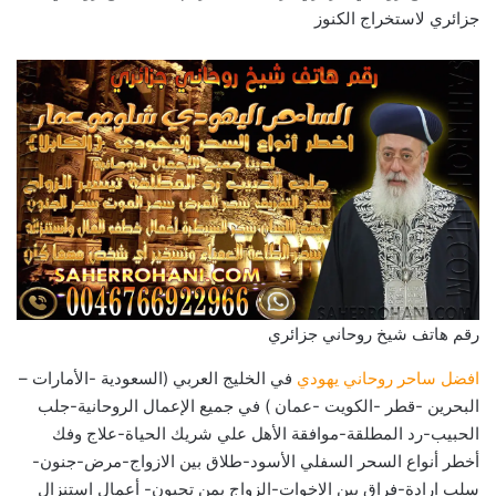
جزائري لاستخراج الكنوز
رقم هاتف شيخ روحاني جزائري
افضل ساحر روحاني يهودي
في الخليج العربي (السعودية -الأمارات –
البحرين -قطر -الكويت -عمان ) في جميع الإعمال الروحانية-جلب
الحبيب-رد المطلقة-موافقة الأهل علي شريك الحياة-علاج وفك
أخطر أنواع السحر السفلي الأسود-طلاق بين الازواج-مرض-جنون-
سلب ارادة-فراق بين الاخوات-الزواج بمن تحبون- أعمال استنزال