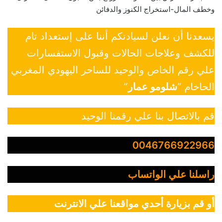
وخطف المال-استخراج الكنوز والدفائن
يسعدنا أن نعلن لسيادتكم أننا على إستعداد تام
للكشف وعلاجات الحالات وقبول الاستفسارات
علي رقم الخاص والوحيد للساحر اليهودي المغربي
الحاخام “
شلومو عمار
”
قم بالاتصال بنا علي رقمنا الوحيد
0046766922966
راسلنا علي الواتساب
أو قم بزيارة أحدي مواقعنا علي الانترنت