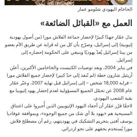
الحاخام اليهودي شلومو عمار
العمل مع «القبائل الضائعة»
بذل عمّار جهدًا كبيرًا لإحضار جماعة الفلاش مورا (من أصول يهودية
إثيوبية) إلى إسرائيل، وصرّح بأن كل من له قرابة عن طريق الأم بعضو
من بيتا إسرائيل يُعدّ يهوديًا وينبغي على الحكومة إحضاره إلى
إسرائيل.
في يناير 2004، وبعد توصيات الكنيست والحاخامين الأكبرين، أعلن
أريئيل شارون خطة (لم تُنفذ إلى حدّ كبير) لإحضار جميع الفلاش مورا
– قرابة 18,000 شخص – إلى إسرائيل قبل نهاية 2007، وعبّر عمّار
عام 2008 عن تحمّل الجميع المسؤولية لعدم إحضار يهود إثيوبيا مع
بقية الشعب اليهودي.
لاحقًا قرّر عمّار أن أحفاد اليهود الإثيوبيين الذين أُجبروا على اعتناق
المسيحية هم «يهود بلا أي شك من جميع الوجوه»، وبموافقة عوفاديا
يوسف أفتى بتحريم التشكيك في يهوديتهم، رغم أن مصطلح فلاش
مورا يُستخدم بحقهم على نحو ازدرائي.