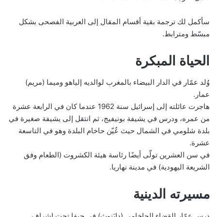
سأكمل لك ترجمة بقية أقسام المقال إلى العربية الفصحى بشكل
مبسّط ومترابط.
الحياة المبكرة
وُلد عمّار في الدار البيضاء بالمغرب لوالديه إلياهو وميما (مريم)
عمار.
هاجرت عائلته إلى إسرائيل سنة 1962 عندما كان في الرابعة عشرة
من عمره، ودرس في يشيفة بونيفيج، ثم انتقل إلى يشيفة صغيرة في
بلدة شلومي في الشمال حيث عُيّن حاخام البلدة وهو في التاسعة
عشرة.
في سن العشرين تولّى أيضًا رئاسة هيئة الكشروت (الطعام وفق
الشريعة اليهودية) في مدينة نهاريا.
مسيرته الدينية
درس عمّار القضاء الحاخامي (دايَنوث) في حيفا تحت إشراف