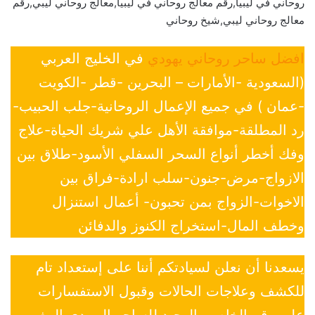
روحاني في ليبيا,رقم معالج روحاني في ليبيا,معالج روحاني ليبي,رقم
معالج روحاني ليبي,شيخ روحاني
افضل ساحر روحاني يهودي
في الخليج العربي
(السعودية -الأمارات – البحرين -قطر -الكويت
-عمان ) في جميع الإعمال الروحانية-جلب الحبيب-
رد المطلقة-موافقة الأهل علي شريك الحياة-علاج
وفك أخطر أنواع السحر السفلي الأسود-طلاق بين
الازواج-مرض-جنون-سلب ارادة-فراق بين
الاخوات-الزواج بمن تحبون- أعمال استنزال
وخطف المال-استخراج الكنوز والدفائن
يسعدنا أن نعلن لسيادتكم أننا على إستعداد تام
للكشف وعلاجات الحالات وقبول الاستفسارات