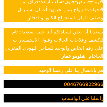
الازواج-مرض-جنون-سلب ارادة-فراق بين
الاخوات-الزواج بمن تحبون- أعمال استنزال
وخطف المال-استخراج الكنوز والدفائن
يسعدنا أن نعلن لسيادتكم أننا على إستعداد تام
للكشف وعلاجات الحالات وقبول الاستفسارات
علي رقم الخاص والوحيد للساحر اليهودي المغربي
الحاخام “
شلومو عمار
”
قم بالاتصال بنا علي رقمنا الوحيد
0046766922966
راسلنا علي الواتساب