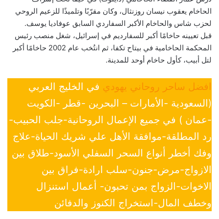
الحاخام يعقوب نيسان روزنثال، وكان مقرّبًا وتلميذًا للزعيم الروحي
لحزب شاس والحاخام الأكبر السفاردي السابق عوفاديا يوسف.
قبل تعيينه حاخامًا أكبر للسفارديم في إسرائيل، شغل منصب رئيس
المحكمة الحاخامية في بيتاح تكفا، ثم انتُخب عام 2002 حاخامًا أكبر
لتل أبيب، كأول حاخام أوحد للمدينة.
افضل ساحر روحاني يهودي
في الخليج العربي
(السعودية -الأمارات – البحرين -قطر -الكويت
-عمان ) في جميع الإعمال الروحانية-جلب الحبيب-
رد المطلقة-موافقة الأهل علي شريك الحياة-علاج
وفك أخطر أنواع السحر السفلي الأسود-طلاق بين
الازواج-مرض-جنون-سلب ارادة-فراق بين
الاخوات-الزواج بمن تحبون- أعمال استنزال
وخطف المال-استخراج الكنوز والدفائن