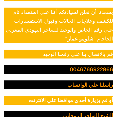
يسعدنا أن نعلن لسيادتكم أننا على إستعداد تام
للكشف وعلاجات الحالات وقبول الاستفسارات
علي رقم الخاص والوحيد للساحر اليهودي المغربي
الحاخام “
شلومو عمار
”
قم بالاتصال بنا علي رقمنا الوحيد
0046766922966
راسلنا علي الواتساب
أو قم بزيارة أحدي مواقعنا علي الانترنت
الشيخ الساحر الروحاني