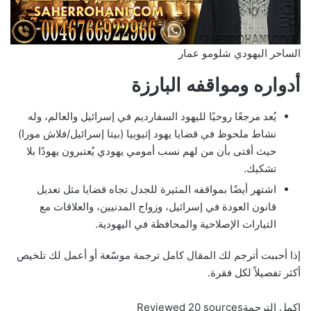
الساحر اليهودي شلومو عمار
أدواره ومواقفه البارزة
يُعد مرجعًا روحيًا لليهود السفارديم في إسرائيل والعالم، وله
نشاط ملحوظ في قضايا يهود إثيوبيا (بيتا إسرائيل/فلاش مورا)
حيث أفتى بأن من لهم نسب أمومي يهودي يُعتبرون يهودًا بلا
تشكيك.
اشتهر أيضًا بمواقفه المثيرة للجدل تجاه قضايا مثل تعديل
قانون العودة في إسرائيل، وزواج المدنيين، والعلاقات مع
التيارات الإصلاحية والمحافظة في اليهودية.
إذا أحببت أترجم لك المقال كامل ترجمة موسّعة أو أعمل لك تلخيص
أكثر تفصيلاً لكل فقرة.
اكمل الترجمةReviewed 20 sources