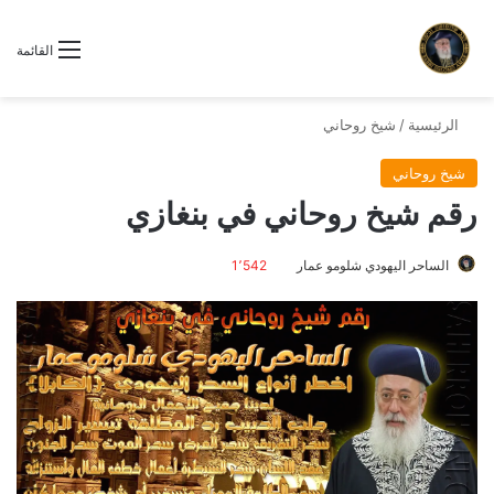
القائمة
الرئيسية
/
شيخ روحاني
شيخ روحاني
رقم شيخ روحاني في بنغازي
الساحر اليهودي شلومو عمار
1٬542