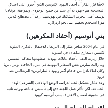
لاحقًا قرّر عمّار أن أحفاد اليهود الإثيوبيين الذين أُجبروا على اعتناق
المسيحية هم «يهود بلا أي شك من جميع الوجوه»، وبموافقة عوفاديا
يوسف أفتى بتحريم التشكيك في يهوديتهم، رغم أن مصطلح فلاش
مورا يُستخدم بحقهم على نحو ازدرائي.
بني أنوسيم (أحفاد المكرهين)
في عام 2004 سافر عمّار إلى البرتغال للاحتفال بالذكرى المئوية
لكنيس «شعاري تيكفاه» في لشبونة.
خلال زيارته التقى بأحفاد عائلات يهودية اضطهدتها محاكم التفتيش
وما زالت تمارس بعض الشعائر اليهودية في منزل الحاخام بوعز باش؛
وكان لقاءً نادرًا بين حاخام أكبر ويهود «المارانوس» البرتغاليين بعد
قرون.
وعد عمّار بتشكيل لجنة لدراسة الوضع الهالاخي (الشرعي) لهذه
الجماعة، لكن تأخّر عمل اللجنة دفع إلى تأسيس جماعة يهودية ثانية
في لشبونة لضمان الاعتراف ببني أنوسيم كيهود.