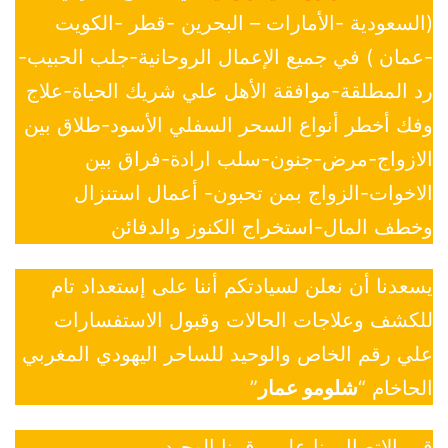
(السعودية -الأمارات – البحرين -قطر -الكويت
-عمان ) في جميع الإعمال الروحانية-جلب الحبيب-
رد المطلقة-موافقة الأهل علي شريك الحياة-علاج
وفك أخطر أنواع السحر السفلي الأسود-طلاق بين
الازواج-مرض-جنون-سلب ارادة-فراق بين
الاخوات-الزواج بمن تحبون- أعمال استنزال
وخطف المال-استخراج الكنوز والدفائن
يسعدنا أن نعلن لسيادتكم أننا على إستعداد تام
للكشف وعلاجات الحالات وقبول الاستفسارات
علي رقم الخاص والوحيد للساحر اليهودي المغربي
الحاخام “
شلومو عمار
”
قم بالاتصال بنا علي رقمنا الوحيد