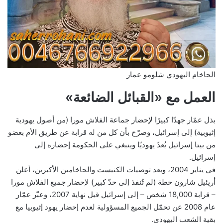
الحاخام اليهودي شلومو عمار
العمل مع «القبائل الضائعة»
بذل عمّار جهدًا كبيرًا لإحضار جماعة الفلاش مورا (من أصول يهودية
إثيوبية) إلى إسرائيل، وصرّح بأن كل من له قرابة عن طريق الأم بعضو
من بيتا إسرائيل يُعدّ يهوديًا وينبغي على الحكومة إحضاره إلى
إسرائيل.
في يناير 2004، وبعد توصيات الكنيست والحاخامين الأكبرين، أعلن
أريئيل شارون خطة (لم تُنفذ إلى حدّ كبير) لإحضار جميع الفلاش مورا
– قرابة 18,000 شخص – إلى إسرائيل قبل نهاية 2007، وعبّر عمّار
عام 2008 عن تحمّل الجميع المسؤولية لعدم إحضار يهود إثيوبيا مع
بقية الشعب اليهودي.