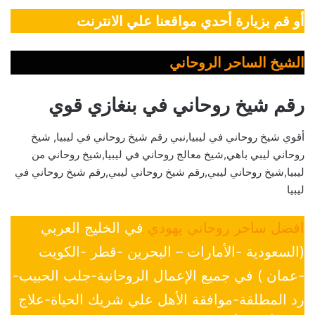
أو قم بزيارة أحدي مواقعنا علي الانترنت
الشيخ الساحر الروحاني
رقم شيخ روحاني في بنغازي قوي
أقوي شيخ روحاني في ليبيا,نبي رقم شيخ روحاني في ليبيا, شيخ
روحاني ليبي باهي,شيخ معالج روحاني في ليبيا,شيخ روحاني من
ليبيا,شيخ روحاني ليبي,رقم شيخ روحاني ليبي,رقم شيخ روحاني في
ليبيا
افضل ساحر روحاني يهودي
في الخليج العربي
(السعودية -الأمارات – البحرين -قطر -الكويت
-عمان ) في جميع الإعمال الروحانية-جلب الحبيب-
رد المطلقة-موافقة الأهل علي شريك الحياة-علاج