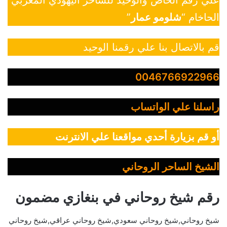
علي رقم الخاص والوحيد للساحر اليهودي المغربي
الحاخام “
شلومو عمار
”
قم بالاتصال بنا علي رقمنا الوحيد
0046766922966
راسلنا علي الواتساب
أو قم بزيارة أحدي مواقعنا علي الانترنت
الشيخ الساحر الروحاني
رقم شيخ روحاني في بنغازي مضمون
شيخ روحاني,شيخ روحاني سعودي,شيخ روحاني عراقي,شيخ روحاني