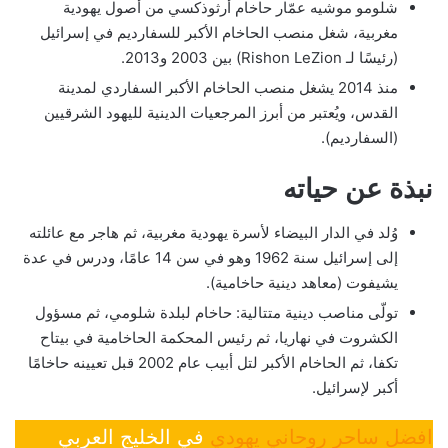
شلومو موشيه عمّار حاخام أرثوذكسي من أصول يهودية
مغربية، شغل منصب الحاخام الأكبر للسفارديم في إسرائيل
(رئيسًا لـ Rishon LeZion) بين 2003 و2013.
منذ 2014 يشغل منصب الحاخام الأكبر السفاردي لمدينة
القدس، ويُعتبر من أبرز المرجعيات الدينية لليهود الشرقيين
(السفارديم).
نبذة عن حياته
وُلد في الدار البيضاء لأسرة يهودية مغربية، ثم هاجر مع عائلته
إلى إسرائيل سنة 1962 وهو في سن 14 عامًا، ودرس في عدة
يشيفوت (معاهد دينية حاخامية).
تولّى مناصب دينية متتالية: حاخام لبلدة شلومي، ثم مسؤول
الكشروت في نهاريا، ثم رئيس المحكمة الحاخامية في بيتاح
تكفا، ثم الحاخام الأكبر لتل أبيب عام 2002 قبل تعيينه حاخامًا
أكبر لإسرائيل.
افضل ساحر روحاني يهودي
في الخليج العربي