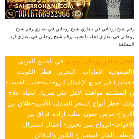
رقم شيخ روحاني في بنغازي,شيخ روحاني في بنغازي,رقم شيخ
روحاني في بنغازي لجلب الحبيب,رقم شيخ روحاني في بنغازي لرد
المطلقة
افضل ساحر روحاني يهودي
في الخليج العربي
(السعودية -الأمارات – البحرين -قطر -الكويت
-عمان ) في جميع الإعمال الروحانية-جلب الحبيب-
رد المطلقة-موافقة الأهل علي شريك الحياة-علاج
وفك أخطر أنواع السحر السفلي الأسود-طلاق بين
الازواج-مرض-جنون-سلب ارادة-فراق بين
الاخوات-الزواج بمن تحبون- أعمال استنزال
وخطف المال-استخراج الكنوز والدفائن