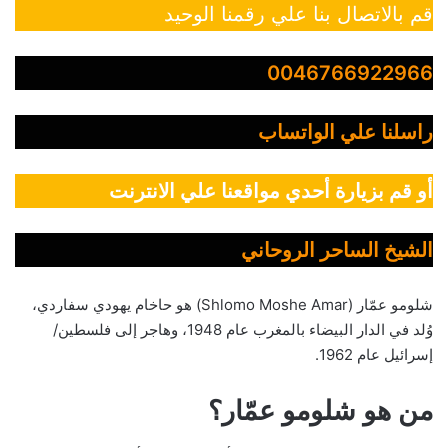
قم بالاتصال بنا علي رقمنا الوحيد
0046766922966
راسلنا علي الواتساب
أو قم بزيارة أحدي مواقعنا علي الانترنت
الشيخ الساحر الروحاني
شلومو عمّار (Shlomo Moshe Amar) هو حاخام يهودي سفاردي،
وُلد في الدار البيضاء بالمغرب عام 1948، وهاجر إلى فلسطين/
إسرائيل عام 1962.
من هو شلومو عمّار؟