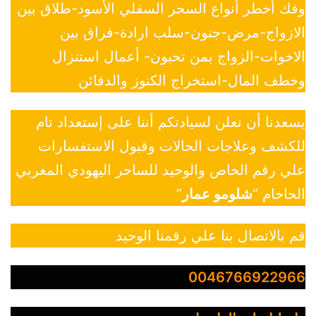
وفك أخطر أنواع السحر السفلي الأسود-طلاق بين
الازواج-مرض-جنون-سلب ارادة-فراق بين
الاخوات-الزواج بمن تحبون- أعمال استنزال
وخطف المال-استخراج الكنوز والدفائن
يسعدنا أن نعلن لسيادتكم أننا على إستعداد تام
للكشف وعلاجات الحالات وقبول الاستفسارات
علي رقم الخاص والوحيد للساحر اليهودي المغربي
الحاخام “
شلومو عمار
”
قم بالاتصال بنا علي رقمنا الوحيد
0046766922966