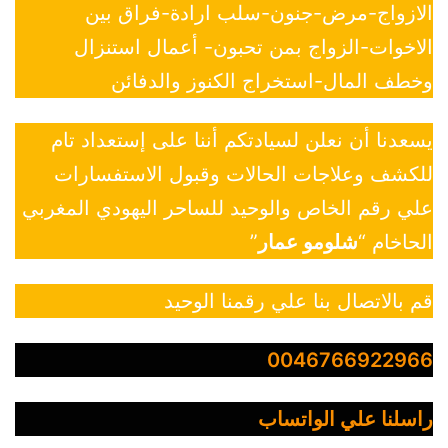
الازواج-مرض-جنون-سلب ارادة-فراق بين
الاخوات-الزواج بمن تحبون- أعمال استنزال
وخطف المال-استخراج الكنوز والدفائن
يسعدنا أن نعلن لسيادتكم أننا على إستعداد تام
للكشف وعلاجات الحالات وقبول الاستفسارات
علي رقم الخاص والوحيد للساحر اليهودي المغربي
الحاخام “
شلومو عمار
”
قم بالاتصال بنا علي رقمنا الوحيد
0046766922966
راسلنا علي الواتساب