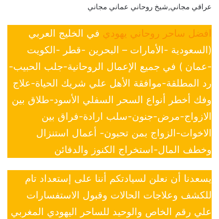
عراقي مجاني,شيخ روحاني عماني مجاني
افضل ساحر روحاني يهودي
في الخليج العربي
(السعودية -الأمارات – البحرين -قطر -الكويت
-عمان ) في جميع الإعمال الروحانية-جلب الحبيب-
رد المطلقة-موافقة الأهل علي شريك الحياة-علاج
وفك أخطر أنواع السحر السفلي الأسود-طلاق بين
الازواج-مرض-جنون-سلب ارادة-فراق بين
الاخوات-الزواج بمن تحبون- أعمال استنزال
وخطف المال-استخراج الكنوز والدفائن
يسعدنا أن نعلن لسيادتكم أننا على إستعداد تام
للكشف وعلاجات الحالات وقبول الاستفسارات
علي رقم الخاص والوحيد للساحر اليهودي المغربي