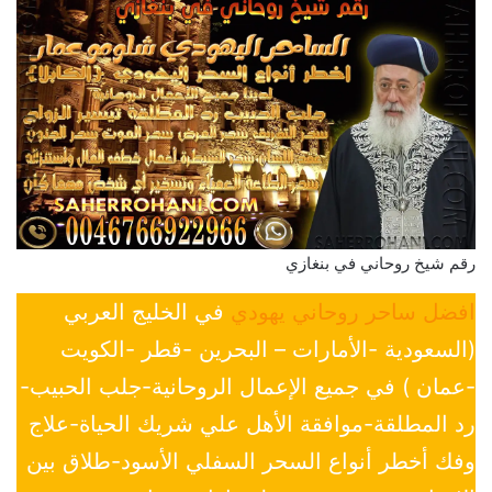
رقم شيخ روحاني في بنغازي
افضل ساحر روحاني يهودي
في الخليج العربي
(السعودية -الأمارات – البحرين -قطر -الكويت
-عمان ) في جميع الإعمال الروحانية-جلب الحبيب-
رد المطلقة-موافقة الأهل علي شريك الحياة-علاج
وفك أخطر أنواع السحر السفلي الأسود-طلاق بين