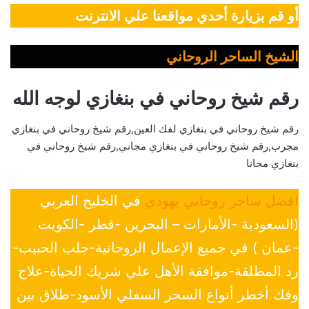
أو قم بزيارة أحدي مواقعنا علي الانترنت
الشيخ الساحر الروحاني
رقم شيخ روحاني في بنغازي لوجه الله
رقم شيخ روحاني في بنغازي لفك العين,رقم شيخ روحاني في بنغازي
مجرب,رقم شيخ روحاني في بنغازي مجاني,رقم شيخ روحاني في
بنغازي مجانا
افضل ساحر روحاني يهودي
في الخليج العربي
(السعودية -الأمارات – البحرين -قطر -الكويت
-عمان ) في جميع الإعمال الروحانية-جلب الحبيب-
رد المطلقة-موافقة الأهل علي شريك الحياة-علاج
وفك أخطر أنواع السحر السفلي الأسود-طلاق بين