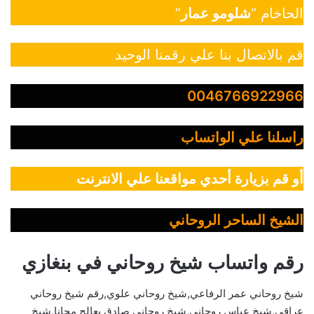
الحاخام “
شلومو عمار
”
قم بالاتصال بنا علي رقمنا الوحيد
0046766922966
راسلنا علي الواتساب
أو قم بزيارة أحدي مواقعنا علي الانترنت
الشيخ الساحر الروحاني
رقم واتساب شيخ روحاني في بنغازي
شيخ روحاني عمر الرفاعي,شيخ روحاني علوي,رقم شيخ روحاني
عراقي,شيخ عباس روحاني,شيخ روحاني صادق يعالج مجانا,شيخ