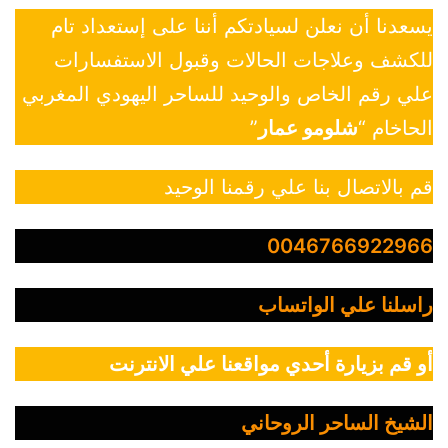
يسعدنا أن نعلن لسيادتكم أننا على إستعداد تام
للكشف وعلاجات الحالات وقبول الاستفسارات
علي رقم الخاص والوحيد للساحر اليهودي المغربي
الحاخام “
شلومو عمار
”
قم بالاتصال بنا علي رقمنا الوحيد
0046766922966
راسلنا علي الواتساب
أو قم بزيارة أحدي مواقعنا علي الانترنت
الشيخ الساحر الروحاني