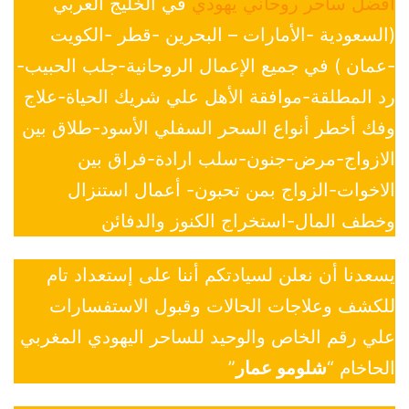
افضل ساحر روحاني يهودي
في الخليج العربي
(السعودية -الأمارات – البحرين -قطر -الكويت
-عمان ) في جميع الإعمال الروحانية-جلب الحبيب-
رد المطلقة-موافقة الأهل علي شريك الحياة-علاج
وفك أخطر أنواع السحر السفلي الأسود-طلاق بين
الازواج-مرض-جنون-سلب ارادة-فراق بين
الاخوات-الزواج بمن تحبون- أعمال استنزال
وخطف المال-استخراج الكنوز والدفائن
يسعدنا أن نعلن لسيادتكم أننا على إستعداد تام
للكشف وعلاجات الحالات وقبول الاستفسارات
علي رقم الخاص والوحيد للساحر اليهودي المغربي
الحاخام “
شلومو عمار
”