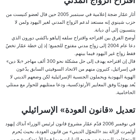
اقتراح الزواج المدني
أثار عمّار ضجة إعلامية في سبتمبر 2005 حين قال لعضو كنيست من
حزب شينوي إنه مستعد لدعم الزواج المدني لغير اليهود ولمن لا
ينتسبون إلى أي ديانة.
أوضح الفرق بين اقتراحه واقتراح سلفه إلياهو باكشي دورون الذي
دعا عام 2004 إلى زواج مدني مفتوح للجميع؛ إذ إن خطة عمّار تخصّ
فقط زواج غير اليهود فيما بينهم.
قال إن اقتراحه يهدف إلى حل مشكلة نحو 300 ألف مهاجر «بلا دين»
في إسرائيل، كثيرون منهم من الاتحاد السوفيتي السابق يدّعون
الهوية اليهودية ويحملون الجنسية الإسرائيلية لكن وضعهم الديني لا
يُعد يهوديًا وفق المعايير الأرثوذكسية، ودعا ممثليهم للحوار مع ممثلي
الحاخامية.
تعديل «قانون العودة» الإسرائيلي
في نوفمبر 2006 قدّم عمّار مشروع قانون لرئيس الوزراء آنذاك إيهود
أولمرت لإزالة بند «التحوّل الديني» من قانون العودة، بحيث يُحرم
المتحوّلون لليهودية من جميع التيارات – بما فيها الأرثوذكسية – من