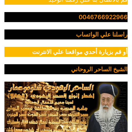
0046766922966
راسلنا علي الواتساب
أو قم بزيارة أحدي مواقعنا علي الانترنت
الشيخ الساحر الروحاني