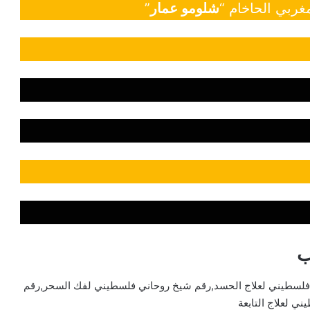
غربي الحاخام “
شلومو عمار
”
ب
فلسطيني لعلاج الحسد,رقم شيخ روحاني فلسطيني لفك السحر,رقم
 لعلاج التابعة