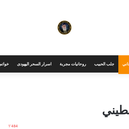
اني
جلب الحبيب
روحانيات مجربة
اسرار السحر اليهودى
خواتم 
طيني
1٬484