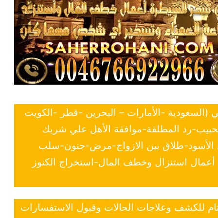
ي (السعودية -الأمارات – البحرين -قطر -الكويت
لحبيب-رد المطلقة-موافقة الأهل علي شريك
ي الأسود-طلاق بين الازواج-مرض-جنون-سلب
- أعمال استنزال وخطف المال-استخراج الكنوز
 تام للكشف وعلاجات الحالات وقبول الاستفسارات