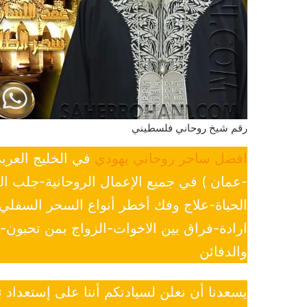
رقم شيخ روحاني فلسطيني
افضل ساحر روحاني يهودي
في الخليج العرب
-عمان ) في جميع الإعمال الروحانية-جلب ا
الحياة-علاج وفك أخطر أنواع السحر السفل
ارادة-فراق بين الاخوات-الزواج بمن تحبون
والدفائن
يسعدنا أن نعلن لسيادتكم أننا على إستعداد