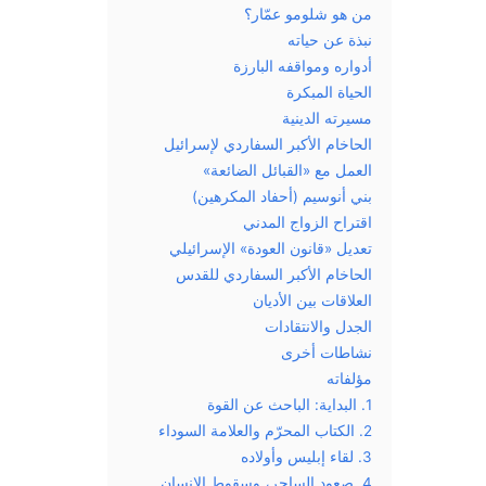
من هو شلومو عمّار؟
نبذة عن حياته
أدواره ومواقفه البارزة
الحياة المبكرة
مسيرته الدينية
الحاخام الأكبر السفاردي لإسرائيل
العمل مع «القبائل الضائعة»
بني أنوسيم (أحفاد المكرهين)
اقتراح الزواج المدني
تعديل «قانون العودة» الإسرائيلي
الحاخام الأكبر السفاردي للقدس
العلاقات بين الأديان
الجدل والانتقادات
نشاطات أخرى
مؤلفاته
1. البداية: الباحث عن القوة
2. الكتاب المحرّم والعلامة السوداء
3. لقاء إبليس وأولاده
4. صعود الساحر، وسقوط الإنسان