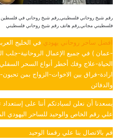
رقم شيخ روحاني فلسطيني,رقم شيخ روحاني في فلسطين 
فلسطيني مجاني,رقم هاتف رقم شيخ روحاني فلسطيني
افضل ساحر روحاني يهودي
في الخليج العرب
-عمان ) في جميع الإعمال الروحانية-جلب ا
الحياة-علاج وفك أخطر أنواع السحر السفل
ارادة-فراق بين الاخوات-الزواج بمن تحبون
والدفائن
يسعدنا أن نعلن لسيادتكم أننا على إستعداد
علي رقم الخاص والوحيد للساحر اليهودي الم
قم بالاتصال بنا علي رقمنا الوحيد