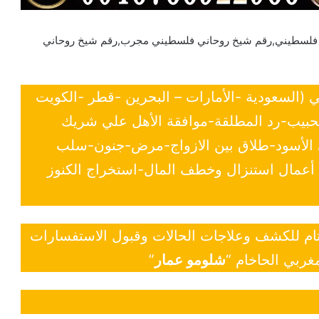
فلسطيني,رقم شيخ روحاني فلسطيني مجرب,رقم شيخ روحاني
ي (السعودية -الأمارات – البحرين -قطر -الكويت
لحبيب-رد المطلقة-موافقة الأهل علي شريك
ي الأسود-طلاق بين الازواج-مرض-جنون-سلب
- أعمال استنزال وخطف المال-استخراج الكنوز
 تام للكشف وعلاجات الحالات وقبول الاستفسارات
غربي الحاخام “
شلومو عمار
”