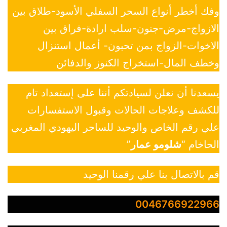
وفك أخطر أنواع السحر السفلي الأسود-طلاق بين
الازواج-مرض-جنون-سلب ارادة-فراق بين
الاخوات-الزواج بمن تحبون- أعمال استنزال
وخطف المال-استخراج الكنوز والدفائن
يسعدنا أن نعلن لسيادتكم أننا على إستعداد تام
للكشف وعلاجات الحالات وقبول الاستفسارات
علي رقم الخاص والوحيد للساحر اليهودي المغربي
الحاخام “
شلومو عمار
”
قم بالاتصال بنا علي رقمنا الوحيد
0046766922966