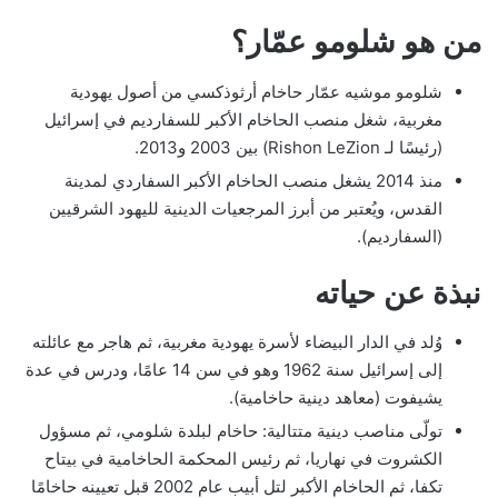
من هو شلومو عمّار؟
شلومو موشيه عمّار حاخام أرثوذكسي من أصول يهودية
مغربية، شغل منصب الحاخام الأكبر للسفارديم في إسرائيل
(رئيسًا لـ Rishon LeZion) بين 2003 و2013.
منذ 2014 يشغل منصب الحاخام الأكبر السفاردي لمدينة
القدس، ويُعتبر من أبرز المرجعيات الدينية لليهود الشرقيين
(السفارديم).
نبذة عن حياته
وُلد في الدار البيضاء لأسرة يهودية مغربية، ثم هاجر مع عائلته
إلى إسرائيل سنة 1962 وهو في سن 14 عامًا، ودرس في عدة
يشيفوت (معاهد دينية حاخامية).
تولّى مناصب دينية متتالية: حاخام لبلدة شلومي، ثم مسؤول
الكشروت في نهاريا، ثم رئيس المحكمة الحاخامية في بيتاح
تكفا، ثم الحاخام الأكبر لتل أبيب عام 2002 قبل تعيينه حاخامًا