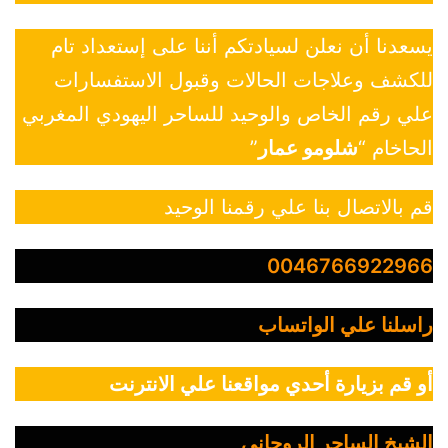
يسعدنا أن نعلن لسيادتكم أننا على إستعداد تام
للكشف وعلاجات الحالات وقبول الاستفسارات
علي رقم الخاص والوحيد للساحر اليهودي المغربي
الحاخام “
شلومو عمار
”
قم بالاتصال بنا علي رقمنا الوحيد
0046766922966
راسلنا علي الواتساب
أو قم بزيارة أحدي مواقعنا علي الانترنت
الشيخ الساحر الروحاني