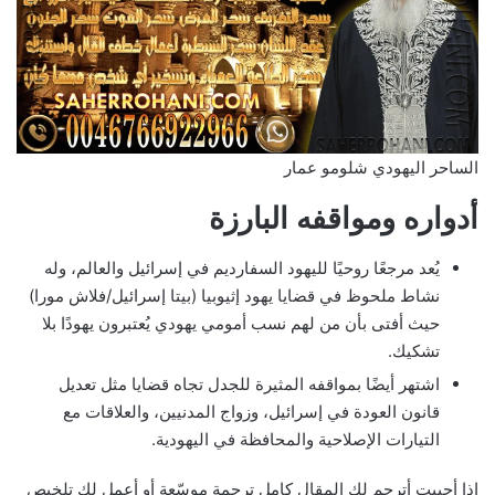
الساحر اليهودي شلومو عمار
أدواره ومواقفه البارزة
يُعد مرجعًا روحيًا لليهود السفارديم في إسرائيل والعالم، وله
نشاط ملحوظ في قضايا يهود إثيوبيا (بيتا إسرائيل/فلاش مورا)
حيث أفتى بأن من لهم نسب أمومي يهودي يُعتبرون يهودًا بلا
تشكيك.
اشتهر أيضًا بمواقفه المثيرة للجدل تجاه قضايا مثل تعديل
قانون العودة في إسرائيل، وزواج المدنيين، والعلاقات مع
التيارات الإصلاحية والمحافظة في اليهودية.
إذا أحببت أترجم لك المقال كامل ترجمة موسّعة أو أعمل لك تلخيص