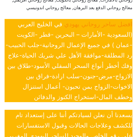
معالج روحاني الدفع بعد البرهان, معالج روحاني اندونيسي
افضل ساحر روحاني يهودي
في الخليج العربي
(السعودية -الأمارات – البحرين -قطر -الكويت
-عمان ) في جميع الإعمال الروحانية-جلب الحبيب-
رد المطلقة-موافقة الأهل علي شريك الحياة-علاج
وفك أخطر أنواع السحر السفلي الأسود-طلاق بين
الازواج-مرض-جنون-سلب ارادة-فراق بين
الاخوات-الزواج بمن تحبون- أعمال استنزال
وخطف المال-استخراج الكنوز والدفائن
يسعدنا أن نعلن لسيادتكم أننا على إستعداد تام
للكشف وعلاجات الحالات وقبول الاستفسارات
علي رقم الخاص والوحيد للساحر اليهودي المغربي