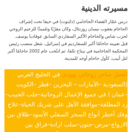
مسيرته الدينية
درس عمّار القضاء الحاخامي (دايَنوث) في حيفا تحت إشراف
الحاخام يعقوب نيسان روزنثال، وكان مقرّبًا وتلميذًا للزعيم الروحي
لحزب شاس والحاخام الأكبر السفاردي السابق عوفاديا يوسف.
قبل تعيينه حاخامًا أكبر للسفارديم في إسرائيل، شغل منصب رئيس
المحكمة الحاخامية في بيتاح تكفا، ثم انتُخب عام 2002 حاخامًا أكبر
لتل أبيب، كأول حاخام أوحد للمدينة.
افضل ساحر روحاني يهودي
في الخليج العربي
(السعودية -الأمارات – البحرين -قطر -الكويت
-عمان ) في جميع الإعمال الروحانية-جلب الحبيب-
رد المطلقة-موافقة الأهل علي شريك الحياة-علاج
وفك أخطر أنواع السحر السفلي الأسود-طلاق بين
الازواج-مرض-جنون-سلب ارادة-فراق بين