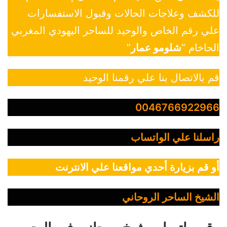
للكشف وعلاجات الحالات وقبول الاستفسارات
علي رقم الخاص والوحيد للساحر اليهودي المغربي
الحاخام “
شلومو عمار
”
قم بالاتصال بنا علي رقمنا الوحيد
0046766922966
راسلنا علي الواتساب
أو قم بزيارة أحدي مواقعنا علي الانترنت
الشيخ الساحر الروحاني