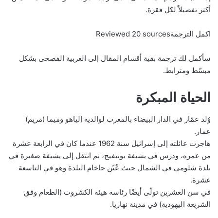
أكثر تفصيلاً لكل فقرة.
اكمل الترجمةReviewed 20 sources
سأكمل لك ترجمة بقية أقسام المقال إلى العربية الفصحى بشكل
مبسّط ومترابط.
الحياة المبكرة
وُلد عمّار في الدار البيضاء بالمغرب لوالديه إلياهو وميما (مريم)
عمار.
هاجرت عائلته إلى إسرائيل سنة 1962 عندما كان في الرابعة عشرة
من عمره، ودرس في يشيفة بونيفيج، ثم انتقل إلى يشيفة صغيرة في
بلدة شلومي في الشمال حيث عُيّن حاخام البلدة وهو في التاسعة
عشرة.
في سن العشرين تولّى أيضًا رئاسة هيئة الكشروت (الطعام وفق
الشريعة اليهودية) في مدينة نهاريا.