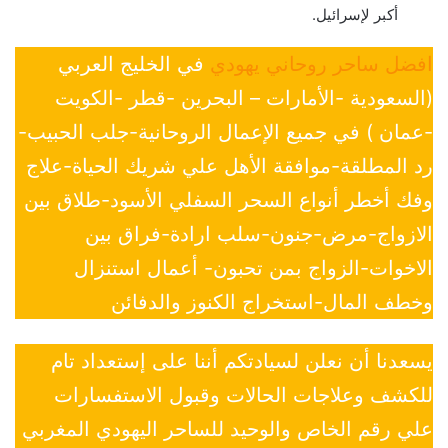
أكبر لإسرائيل.
افضل ساحر روحاني يهودي
في الخليج العربي
(السعودية -الأمارات – البحرين -قطر -الكويت
-عمان ) في جميع الإعمال الروحانية-جلب الحبيب-
رد المطلقة-موافقة الأهل علي شريك الحياة-علاج
وفك أخطر أنواع السحر السفلي الأسود-طلاق بين
الازواج-مرض-جنون-سلب ارادة-فراق بين
الاخوات-الزواج بمن تحبون- أعمال استنزال
وخطف المال-استخراج الكنوز والدفائن
يسعدنا أن نعلن لسيادتكم أننا على إستعداد تام
للكشف وعلاجات الحالات وقبول الاستفسارات
علي رقم الخاص والوحيد للساحر اليهودي المغربي