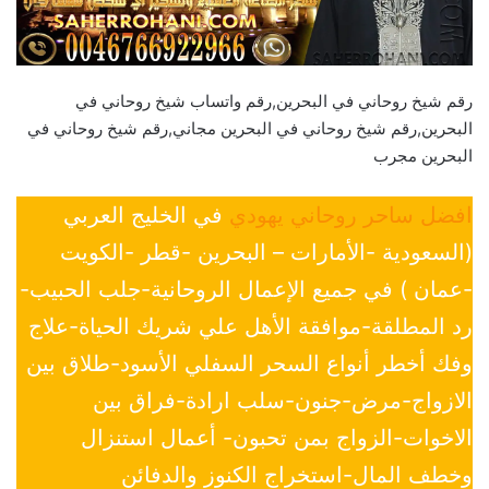
رقم شيخ روحاني في البحرين,رقم واتساب شيخ روحاني في
البحرين,رقم شيخ روحاني في البحرين مجاني,رقم شيخ روحاني في
البحرين مجرب
افضل ساحر روحاني يهودي
في الخليج العربي
(السعودية -الأمارات – البحرين -قطر -الكويت
-عمان ) في جميع الإعمال الروحانية-جلب الحبيب-
رد المطلقة-موافقة الأهل علي شريك الحياة-علاج
وفك أخطر أنواع السحر السفلي الأسود-طلاق بين
الازواج-مرض-جنون-سلب ارادة-فراق بين
الاخوات-الزواج بمن تحبون- أعمال استنزال
وخطف المال-استخراج الكنوز والدفائن