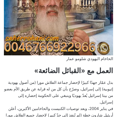
الحاخام اليهودي شلومو عمار
العمل مع «القبائل الضائعة»
بذل عمّار جهدًا كبيرًا لإحضار جماعة الفلاش مورا (من أصول يهودية
إثيوبية) إلى إسرائيل، وصرّح بأن كل من له قرابة عن طريق الأم بعضو
من بيتا إسرائيل يُعدّ يهوديًا وينبغي على الحكومة إحضاره إلى
إسرائيل.
في يناير 2004، وبعد توصيات الكنيست والحاخامين الأكبرين، أعلن
أريئيل شارون خطة (لم تُنفذ إلى حدّ كبير) لإحضار جميع الفلاش مورا