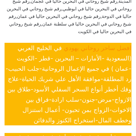
المدينة,رقم شيخ روحاني في البحرين حاليا في عجمان,رقم شيخ
روحاني في البحرين حاليا في ابوظبي,رقم شيخ روحاني في البحرين
حاليا في الدوحة,رقم شيخ روحاني في البحرين حاليا في عمان,رقم
شيخ روحاني في البحرين حاليا في سلطنة عمان,رقم شيخ روحاني
في البحرين حاليا في الكويت
افضل ساحر روحاني يهودي
في الخليج العربي
(السعودية -الأمارات – البحرين -قطر -الكويت
-عمان ) في جميع الإعمال الروحانية-جلب الحبيب-
رد المطلقة-موافقة الأهل علي شريك الحياة-علاج
وفك أخطر أنواع السحر السفلي الأسود-طلاق بين
الازواج-مرض-جنون-سلب ارادة-فراق بين
الاخوات-الزواج بمن تحبون- أعمال استنزال
وخطف المال-استخراج الكنوز والدفائن