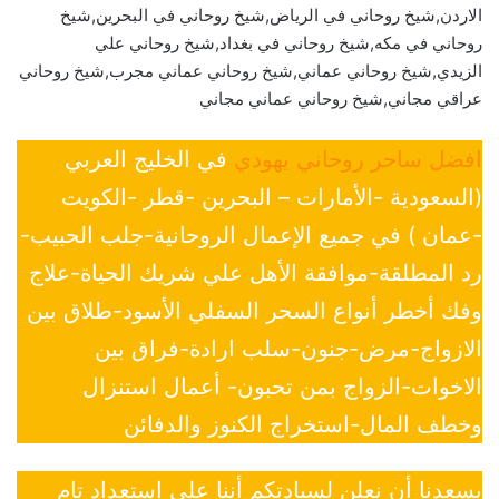
الاردن,شيخ روحاني في الرياض,شيخ روحاني في البحرين,شيخ
روحاني في مكه,شيخ روحاني في بغداد,شيخ روحاني علي
الزيدي,شيخ روحاني عماني,شيخ روحاني عماني مجرب,شيخ روحاني
عراقي مجاني,شيخ روحاني عماني مجاني
افضل ساحر روحاني يهودي
في الخليج العربي
(السعودية -الأمارات – البحرين -قطر -الكويت
-عمان ) في جميع الإعمال الروحانية-جلب الحبيب-
رد المطلقة-موافقة الأهل علي شريك الحياة-علاج
وفك أخطر أنواع السحر السفلي الأسود-طلاق بين
الازواج-مرض-جنون-سلب ارادة-فراق بين
الاخوات-الزواج بمن تحبون- أعمال استنزال
وخطف المال-استخراج الكنوز والدفائن
يسعدنا أن نعلن لسيادتكم أننا على إستعداد تام