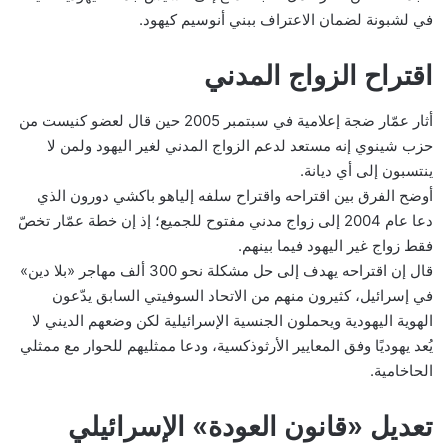
في لشبونة لضمان الاعتراف ببني أنوسيم كيهود.
اقتراح الزواج المدني
أثار عمّار ضجة إعلامية في سبتمبر 2005 حين قال لعضو كنيست من
حزب شينوي إنه مستعد لدعم الزواج المدني لغير اليهود ولمن لا
ينتسبون إلى أي ديانة.
أوضح الفرق بين اقتراحه واقتراح سلفه إلياهو باكشي دورون الذي
دعا عام 2004 إلى زواج مدني مفتوح للجميع؛ إذ إن خطة عمّار تخصّ
فقط زواج غير اليهود فيما بينهم.
قال إن اقتراحه يهدف إلى حل مشكلة نحو 300 ألف مهاجر «بلا دين»
في إسرائيل، كثيرون منهم من الاتحاد السوفيتي السابق يدّعون
الهوية اليهودية ويحملون الجنسية الإسرائيلية لكن وضعهم الديني لا
يُعد يهوديًا وفق المعايير الأرثوذكسية، ودعا ممثليهم للحوار مع ممثلي
الحاخامية.
تعديل «قانون العودة» الإسرائيلي