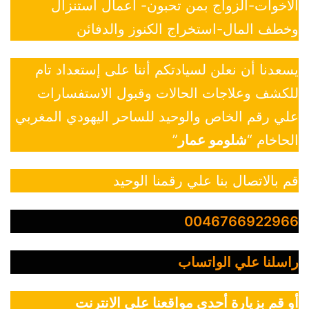
الاخوات-الزواج بمن تحبون- أعمال استنزال
وخطف المال-استخراج الكنوز والدفائن
يسعدنا أن نعلن لسيادتكم أننا على إستعداد تام
للكشف وعلاجات الحالات وقبول الاستفسارات
علي رقم الخاص والوحيد للساحر اليهودي المغربي
الحاخام “
شلومو عمار
”
قم بالاتصال بنا علي رقمنا الوحيد
0046766922966
راسلنا علي الواتساب
أو قم بزيارة أحدي مواقعنا علي الانترنت