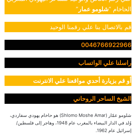
الحاخام “
شلومو عمار
”
قم بالاتصال بنا علي رقمنا الوحيد
0046766922966
راسلنا علي الواتساب
أو قم بزيارة أحدي مواقعنا علي الانترنت
الشيخ الساحر الروحاني
شلومو عمّار (Shlomo Moshe Amar) هو حاخام يهودي سفاردي،
وُلد في الدار البيضاء بالمغرب عام 1948، وهاجر إلى فلسطين/
إسرائيل عام 1962.