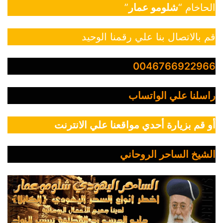
الحاخام “
شلومو عمار
”
قم بالاتصال بنا علي رقمنا الوحيد
0046766922966
راسلنا علي الواتساب
أو قم بزيارة أحدي مواقعنا علي الانترنت
الشيخ الساحر الروحاني