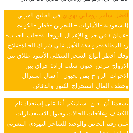
افضل ساحر روحاني يهودي
في الخليج العربي
(السعودية -الأمارات – البحرين -قطر -الكويت
-عمان ) في جميع الإعمال الروحانية-جلب الحبيب-
رد المطلقة-موافقة الأهل علي شريك الحياة-علاج
وفك أخطر أنواع السحر السفلي الأسود-طلاق بين
الازواج-مرض-جنون-سلب ارادة-فراق بين
الاخوات-الزواج بمن تحبون- أعمال استنزال
وخطف المال-استخراج الكنوز والدفائن
يسعدنا أن نعلن لسيادتكم أننا على إستعداد تام
للكشف وعلاجات الحالات وقبول الاستفسارات
علي رقم الخاص والوحيد للساحر اليهودي المغربي