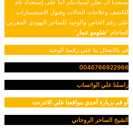
يسعدنا أن نعلن لسيادتكم أننا على إستعداد تام
للكشف وعلاجات الحالات وقبول الاستفسارات
علي رقم الخاص والوحيد للساحر اليهودي المغربي
الحاخام “
شلومو عمار
”
قم بالاتصال بنا علي رقمنا الوحيد
0046766922966
راسلنا علي الواتساب
أو قم بزيارة أحدي مواقعنا علي الانترنت
الشيخ الساحر الروحاني