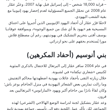
– قرابة 18,000 شخص – إلى إسرائيل قبل نهاية 2007، وعبّر عمّار
عام 2008 عن تحمّل الجميع المسؤولية لعدم إحضار يهود إثيوبيا مع
بقية الشعب اليهودي.
لاحقًا قرّر عمّار أن أحفاد اليهود الإثيوبيين الذين أُجبروا على اعتناق
المسيحية هم «يهود بلا أي شك من جميع الوجوه»، وبموافقة عوفاديا
يوسف أفتى بتحريم التشكيك في يهوديتهم، رغم أن مصطلح فلاش
مورا يُستخدم بحقهم على نحو ازدرائي.
بني أنوسيم (أحفاد المكرهين)
في عام 2004 سافر عمّار إلى البرتغال للاحتفال بالذكرى المئوية
لكنيس «شعاري تيكفاه» في لشبونة.
خلال زيارته التقى بأحفاد عائلات يهودية اضطهدتها محاكم التفتيش
وما زالت تمارس بعض الشعائر اليهودية في منزل الحاخام بوعز باش؛
وكان لقاءً نادرًا بين حاخام أكبر ويهود «المارانوس» البرتغاليين بعد
قرون.
وعد عمّار بتشكيل لجنة لدراسة الوضع الهالاخي (الشرعي) لهذه
الجماعة، لكن تأخّر عمل اللجنة دفع إلى تأسيس جماعة يهودية ثانية