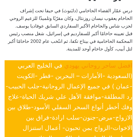
درس عمّار القضاء الحاخامي (دايَنوث) في حيفا تحت إشراف
الحاخام يعقوب نيسان روزنثال، وكان مقرّبًا وتلميذًا للزعيم الروحي
لحزب شاس والحاخام الأكبر السفاردي السابق عوفاديا يوسف.
قبل تعيينه حاخامًا أكبر للسفارديم في إسرائيل، شغل منصب رئيس
المحكمة الحاخامية في بيتاح تكفا، ثم انتُخب عام 2002 حاخامًا أكبر
لتل أبيب، كأول حاخام أوحد للمدينة.
افضل ساحر روحاني يهودي
في الخليج العربي
(السعودية -الأمارات – البحرين -قطر -الكويت
-عمان ) في جميع الإعمال الروحانية-جلب الحبيب-
رد المطلقة-موافقة الأهل علي شريك الحياة-علاج
وفك أخطر أنواع السحر السفلي الأسود-طلاق بين
الازواج-مرض-جنون-سلب ارادة-فراق بين
الاخوات-الزواج بمن تحبون- أعمال استنزال