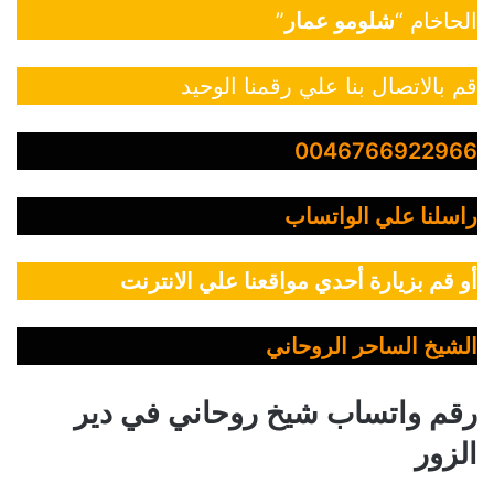
الحاخام “
شلومو عمار
”
قم بالاتصال بنا علي رقمنا الوحيد
0046766922966
راسلنا علي الواتساب
أو قم بزيارة أحدي مواقعنا علي الانترنت
الشيخ الساحر الروحاني
رقم واتساب شيخ روحاني في دير
الزور