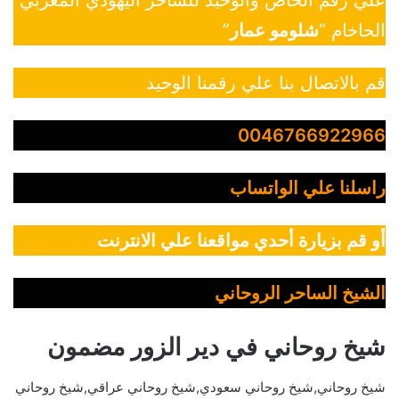
علي رقم الخاص والوحيد للساحر اليهودي المغربي
الحاخام “
شلومو عمار
”
قم بالاتصال بنا علي رقمنا الوحيد
0046766922966
راسلنا علي الواتساب
أو قم بزيارة أحدي مواقعنا علي الانترنت
الشيخ الساحر الروحاني
شيخ روحاني في دير الزور مضمون
شيخ روحاني,شيخ روحاني سعودي,شيخ روحاني عراقي,شيخ روحاني