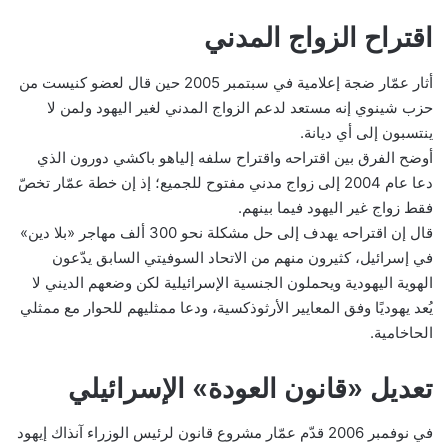
اقتراح الزواج المدني
أثار عمّار ضجة إعلامية في سبتمبر 2005 حين قال لعضو كنيست من
حزب شينوي إنه مستعد لدعم الزواج المدني لغير اليهود ولمن لا
ينتسبون إلى أي ديانة.
أوضح الفرق بين اقتراحه واقتراح سلفه إلياهو باكشي دورون الذي
دعا عام 2004 إلى زواج مدني مفتوح للجميع؛ إذ إن خطة عمّار تخصّ
فقط زواج غير اليهود فيما بينهم.
قال إن اقتراحه يهدف إلى حل مشكلة نحو 300 ألف مهاجر «بلا دين»
في إسرائيل، كثيرون منهم من الاتحاد السوفيتي السابق يدّعون
الهوية اليهودية ويحملون الجنسية الإسرائيلية لكن وضعهم الديني لا
يُعد يهوديًا وفق المعايير الأرثوذكسية، ودعا ممثليهم للحوار مع ممثلي
الحاخامية.
تعديل «قانون العودة» الإسرائيلي
في نوفمبر 2006 قدّم عمّار مشروع قانون لرئيس الوزراء آنذاك إيهود