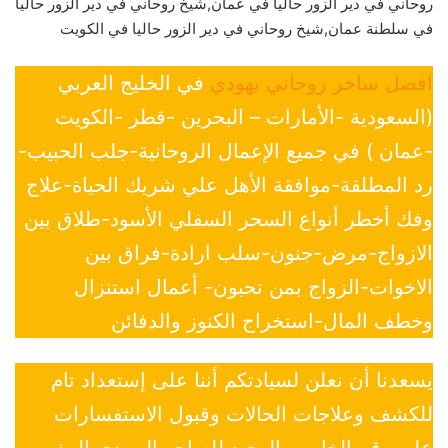
روحاني في دير الزور حاليا في عمان,شيخ روحاني في دير الزور حاليا
في سلطنة عمان,شيخ روحاني في دير الزور حاليا في الكويت
افضل ساحر روحاني يهودي
في الخليج العربي
(السعودية -الأمارات – البحرين -قطر -الكويت
-عمان ) في جميع الإعمال الروحانية-جلب الحبيب-
رد المطلقة-موافقة الأهل علي شريك الحياة-علاج
وفك أخطر أنواع السحر السفلي الأسود-طلاق بين
الازواج-مرض-جنون-سلب ارادة-فراق بين
الاخوات-الزواج بمن تحبون- أعمال استنزال
وخطف المال-استخراج الكنوز والدفائن
يسعدنا أن نعلن لسيادتكم أننا على إستعداد تام
للكشف وعلاجات الحالات وقبول الاستفسارات