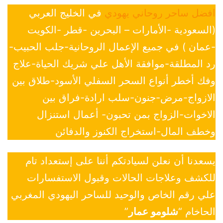
افضل ساحر روحاني يهودي
في الخليج العربي
(السعودية -الأمارات – البحرين -قطر -الكويت
-عمان ) في جميع الإعمال الروحانية-جلب الحبيب-
رد المطلقة-موافقة الأهل علي شريك الحياة-علاج
وفك أخطر أنواع السحر السفلي الأسود-طلاق بين
الازواج-مرض-جنون-سلب ارادة-فراق بين
الاخوات-الزواج بمن تحبون- أعمال استنزال
وخطف المال-استخراج الكنوز والدفائن
يسعدنا أن نعلن لسيادتكم أننا على إستعداد تام
للكشف وعلاجات الحالات وقبول الاستفسارات
علي رقم الخاص والوحيد للساحر اليهودي المغربي
الحاخام “
شلومو عمار
”