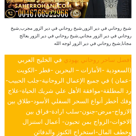
شيخ روحاني في دير الزور,شيخ روحاني في دير الزور مجرب,شيخ
روحاني في دير الزور مجاني,شيخ روحاني في دير الزور يعالج
مجانا,شيخ روحاني في دير الزور لوجه الله
افضل ساحر روحاني يهودي
في الخليج العربي
(السعودية -الأمارات – البحرين -قطر -الكويت
-عمان ) في جميع الإعمال الروحانية-جلب الحبيب-
رد المطلقة-موافقة الأهل علي شريك الحياة-علاج
وفك أخطر أنواع السحر السفلي الأسود-طلاق بين
الازواج-مرض-جنون-سلب ارادة-فراق بين
الاخوات-الزواج بمن تحبون- أعمال استنزال
وخطف المال-استخراج الكنوز والدفائن