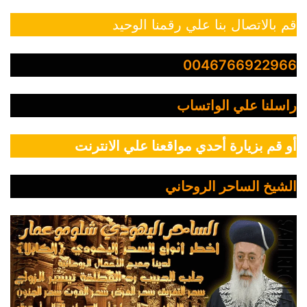
قم بالاتصال بنا علي رقمنا الوحيد
0046766922966
راسلنا علي الواتساب
أو قم بزيارة أحدي مواقعنا علي الانترنت
الشيخ الساحر الروحاني