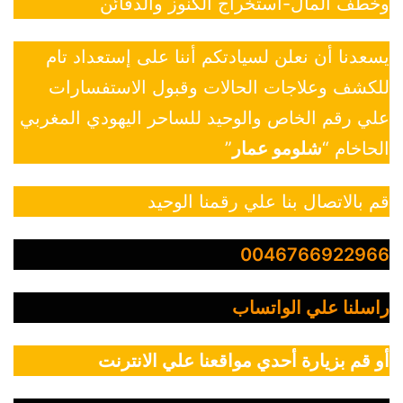
وخطف المال-استخراج الكنوز والدفائن
يسعدنا أن نعلن لسيادتكم أننا على إستعداد تام
للكشف وعلاجات الحالات وقبول الاستفسارات
علي رقم الخاص والوحيد للساحر اليهودي المغربي
الحاخام “
شلومو عمار
”
قم بالاتصال بنا علي رقمنا الوحيد
0046766922966
راسلنا علي الواتساب
أو قم بزيارة أحدي مواقعنا علي الانترنت