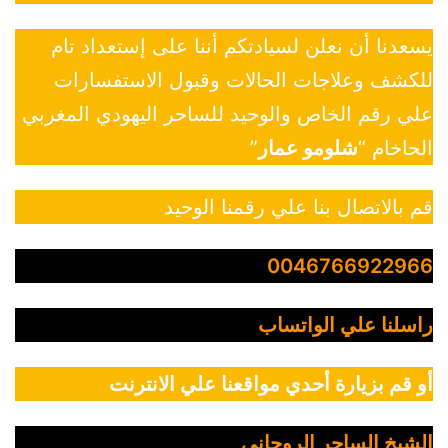
يسعدنا أن نعلن لسيادتكم أننا على إستعداد تام
للكشف وعلاجات الحالات وقبول الاستفسارات
علي رقم الخاص والوحيد للساحر اليهودي المغربي
الحاخام “
شلومو عمار
”
قم بالاتصال بنا علي رقمنا الوحيد
0046766922966
راسلنا علي الواتساب
أو قم بزيارة أحدي مواقعنا علي الانترنت
الشيخ الساحر الروحاني