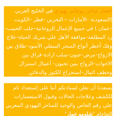
افضل ساحر روحاني يهودي
في الخليج العربي
(السعودية -الأمارات – البحرين -قطر -الكويت
-عمان ) في جميع الإعمال الروحانية-جلب الحبيب-
رد المطلقة-موافقة الأهل علي شريك الحياة-علاج
وفك أخطر أنواع السحر السفلي الأسود-طلاق بين
الازواج-مرض-جنون-سلب ارادة-فراق بين
الاخوات-الزواج بمن تحبون- أعمال استنزال
وخطف المال-استخراج الكنوز والدفائن
يسعدنا أن نعلن لسيادتكم أننا على إستعداد تام
للكشف وعلاجات الحالات وقبول الاستفسارات
علي رقم الخاص والوحيد للساحر اليهودي المغربي
الحاخام “
شلومو عمار
”