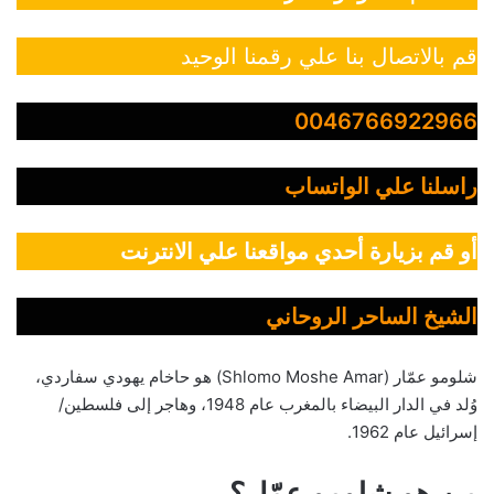
قم بالاتصال بنا علي رقمنا الوحيد
0046766922966
راسلنا علي الواتساب
أو قم بزيارة أحدي مواقعنا علي الانترنت
الشيخ الساحر الروحاني
شلومو عمّار (Shlomo Moshe Amar) هو حاخام يهودي سفاردي،
وُلد في الدار البيضاء بالمغرب عام 1948، وهاجر إلى فلسطين/
إسرائيل عام 1962.
من هو شلومو عمّار؟