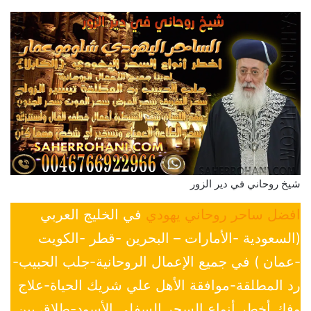
شيخ روحاني في دير الزور
افضل ساحر روحاني يهودي
في الخليج العربي
(السعودية -الأمارات – البحرين -قطر -الكويت
-عمان ) في جميع الإعمال الروحانية-جلب الحبيب-
رد المطلقة-موافقة الأهل علي شريك الحياة-علاج
وفك أخطر أنواع السحر السفلي الأسود-طلاق بين