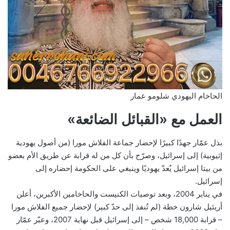
الحاخام اليهودي شلومو عمار
العمل مع «القبائل الضائعة»
بذل عمّار جهدًا كبيرًا لإحضار جماعة الفلاش مورا (من أصول يهودية
إثيوبية) إلى إسرائيل، وصرّح بأن كل من له قرابة عن طريق الأم بعضو
من بيتا إسرائيل يُعدّ يهوديًا وينبغي على الحكومة إحضاره إلى
إسرائيل.
في يناير 2004، وبعد توصيات الكنيست والحاخامين الأكبرين، أعلن
أريئيل شارون خطة (لم تُنفذ إلى حدّ كبير) لإحضار جميع الفلاش مورا
– قرابة 18,000 شخص – إلى إسرائيل قبل نهاية 2007، وعبّر عمّار