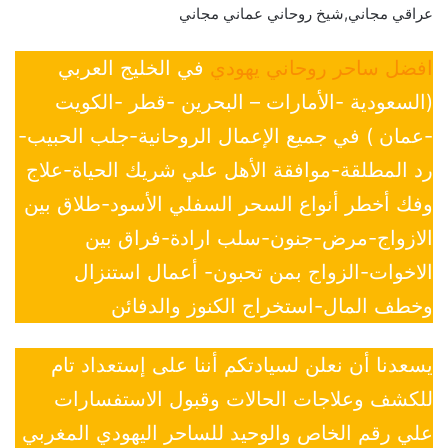
عراقي مجاني,شيخ روحاني عماني مجاني
افضل ساحر روحاني يهودي
في الخليج العربي
(السعودية -الأمارات – البحرين -قطر -الكويت
-عمان ) في جميع الإعمال الروحانية-جلب الحبيب-
رد المطلقة-موافقة الأهل علي شريك الحياة-علاج
وفك أخطر أنواع السحر السفلي الأسود-طلاق بين
الازواج-مرض-جنون-سلب ارادة-فراق بين
الاخوات-الزواج بمن تحبون- أعمال استنزال
وخطف المال-استخراج الكنوز والدفائن
يسعدنا أن نعلن لسيادتكم أننا على إستعداد تام
للكشف وعلاجات الحالات وقبول الاستفسارات
علي رقم الخاص والوحيد للساحر اليهودي المغربي