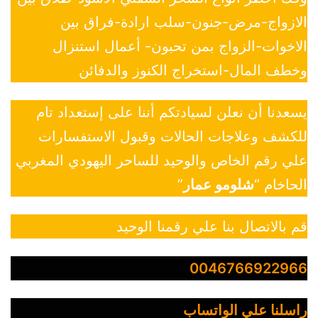
الازواج-مرض-جنون-سلب ارادة-فراق بين
الاخوات-الزواج بمن تحبون- أعمال استنزال
وخطف المال-استخراج الكنوز والدفائن
يسعدنا أن نعلن لسيادتكم أننا على إستعداد تام
للكشف وعلاجات الحالات وقبول الاستفسارات
علي رقم الخاص والوحيد للساحر اليهودي المغربي
الحاخام “
شلومو عمار
”
قم بالاتصال بنا علي رقمنا الوحيد
0046766922966
راسلنا علي الواتساب