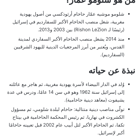
شلومو موشيه عمّار حاخام أرثوذكسي من أصول يهودية
مغربية، شغل منصب الحاخام الأكبر للسفارديم في إسرائيل
(رئيسًا لـ Rishon LeZion) بين 2003 و2013.
منذ 2014 يشغل منصب الحاخام الأكبر السفاردي لمدينة
القدس، ويُعتبر من أبرز المرجعيات الدينية لليهود الشرقيين
(السفارديم).
نبذة عن حياته
وُلد في الدار البيضاء لأسرة يهودية مغربية، ثم هاجر مع عائلته
إلى إسرائيل سنة 1962 وهو في سن 14 عامًا، ودرس في عدة
يشيفوت (معاهد دينية حاخامية).
تولّى مناصب دينية متتالية: حاخام لبلدة شلومي، ثم مسؤول
الكشروت في نهاريا، ثم رئيس المحكمة الحاخامية في بيتاح
تكفا، ثم الحاخام الأكبر لتل أبيب عام 2002 قبل تعيينه حاخامًا
أكبر لإسرائيل.