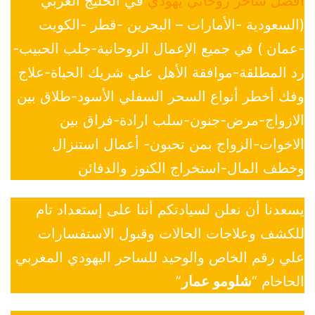
افضل ساحر روحاني يهودي
في الخليج العربي
(السعودية -الأمارات – البحرين -قطر -الكويت
-عمان ) في جميع الإعمال الروحانية-جلب الحبيب-
رد المطلقة-موافقة الأهل علي شريك الحياة-علاج
وفك أخطر أنواع السحر السفلي الأسود-طلاق بين
الازواج-مرض-جنون-سلب ارادة-فراق بين
الاخوات-الزواج بمن تحبون- أعمال استنزال
وخطف المال-استخراج الكنوز والدفائن
يسعدنا أن نعلن لسيادتكم أننا على إستعداد تام
للكشف وعلاجات الحالات وقبول الاستفسارات
علي رقم الخاص والوحيد للساحر اليهودي المغربي
الحاخام “
شلومو عمار
”