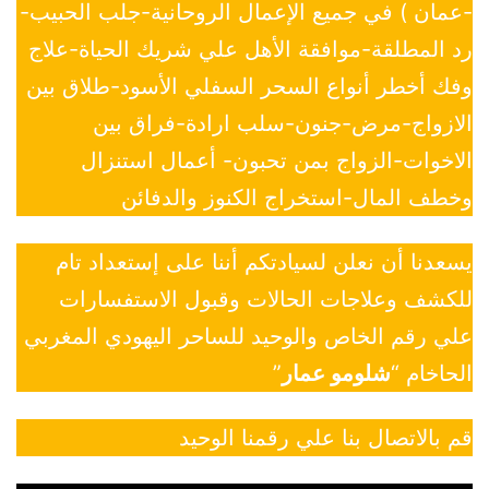
-عمان ) في جميع الإعمال الروحانية-جلب الحبيب-
رد المطلقة-موافقة الأهل علي شريك الحياة-علاج
وفك أخطر أنواع السحر السفلي الأسود-طلاق بين
الازواج-مرض-جنون-سلب ارادة-فراق بين
الاخوات-الزواج بمن تحبون- أعمال استنزال
وخطف المال-استخراج الكنوز والدفائن
يسعدنا أن نعلن لسيادتكم أننا على إستعداد تام
للكشف وعلاجات الحالات وقبول الاستفسارات
علي رقم الخاص والوحيد للساحر اليهودي المغربي
الحاخام “
شلومو عمار
”
قم بالاتصال بنا علي رقمنا الوحيد