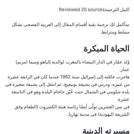
اكمل الترجمةReviewed 20 sources
سأكمل لك ترجمة بقية أقسام المقال إلى العربية الفصحى بشكل
مبسّط ومترابط.
الحياة المبكرة
وُلد عمّار في الدار البيضاء بالمغرب لوالديه إلياهو وميما (مريم)
عمار.
هاجرت عائلته إلى إسرائيل سنة 1962 عندما كان في الرابعة عشرة
من عمره، ودرس في يشيفة بونيفيج، ثم انتقل إلى يشيفة صغيرة في
بلدة شلومي في الشمال حيث عُيّن حاخام البلدة وهو في التاسعة
عشرة.
في سن العشرين تولّى أيضًا رئاسة هيئة الكشروت (الطعام وفق
الشريعة اليهودية) في مدينة نهاريا.
مسيرته الدينية