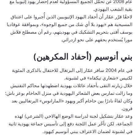
عام 2008 عن تحمّل الجميع المسؤولية لعدم إحضار يهود إثيوبيا مع
بقية الشعب اليهودي.
لاحقًا قرّر عمّار أن أحفاد اليهود الإثيوبيين الذين أُجبروا على اعتناق
المسيحية هم «يهود بلا أي شك من جميع الوجوه»، وبموافقة عوفاديا
يوسف أفتى بتحريم التشكيك في يهوديتهم، رغم أن مصطلح فلاش
مورا يُستخدم بحقهم على نحو ازدرائي.
بني أنوسيم (أحفاد المكرهين)
في عام 2004 سافر عمّار إلى البرتغال للاحتفال بالذكرى المئوية
لكنيس «شعاري تيكفاه» في لشبونة.
خلال زيارته التقى بأحفاد عائلات يهودية اضطهدتها محاكم التفتيش
وما زالت تمارس بعض الشعائر اليهودية في منزل الحاخام بوعز باش؛
وكان لقاءً نادرًا بين حاخام أكبر ويهود «المارانوس» البرتغاليين بعد
قرون.
وعد عمّار بتشكيل لجنة لدراسة الوضع الهالاخي (الشرعي) لهذه
الجماعة، لكن تأخّر عمل اللجنة دفع إلى تأسيس جماعة يهودية ثانية
في لشبونة لضمان الاعتراف ببني أنوسيم كيهود.