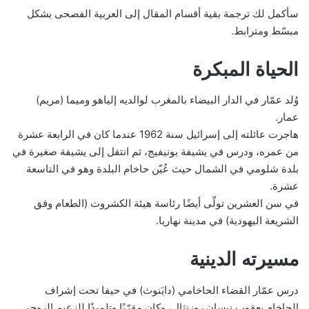
سأكمل لك ترجمة بقية أقسام المقال إلى العربية الفصحى بشكل
مبسّط ومترابط.
الحياة المبكرة
وُلد عمّار في الدار البيضاء بالمغرب لوالديه إلياهو وميما (مريم)
عمار.
هاجرت عائلته إلى إسرائيل سنة 1962 عندما كان في الرابعة عشرة
من عمره، ودرس في يشيفة بونيفيج، ثم انتقل إلى يشيفة صغيرة في
بلدة شلومي في الشمال حيث عُيّن حاخام البلدة وهو في التاسعة
عشرة.
في سن العشرين تولّى أيضًا رئاسة هيئة الكشروت (الطعام وفق
الشريعة اليهودية) في مدينة نهاريا.
مسيرته الدينية
درس عمّار القضاء الحاخامي (دايَنوث) في حيفا تحت إشراف
الحاخام يعقوب نيسان روزنثال، وكان مقرّبًا وتلميذًا للزعيم الروحي