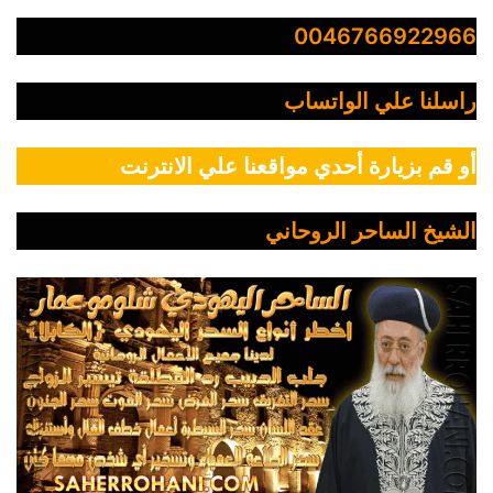
0046766922966
راسلنا علي الواتساب
أو قم بزيارة أحدي مواقعنا علي الانترنت
الشيخ الساحر الروحاني