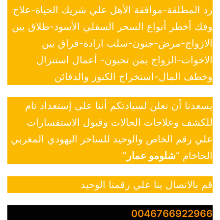
رد المطلقة-موافقة الأهل علي شريك الحياة-علاج
وفك أخطر أنواع السحر السفلي الأسود-طلاق بين
الازواج-مرض-جنون-سلب ارادة-فراق بين
الاخوات-الزواج بمن تحبون- أعمال استنزال
وخطف المال-استخراج الكنوز والدفائن
يسعدنا أن نعلن لسيادتكم أننا على إستعداد تام
للكشف وعلاجات الحالات وقبول الاستفسارات
علي رقم الخاص والوحيد للساحر اليهودي المغربي
الحاخام “
شلومو عمار
”
قم بالاتصال بنا علي رقمنا الوحيد
0046766922966