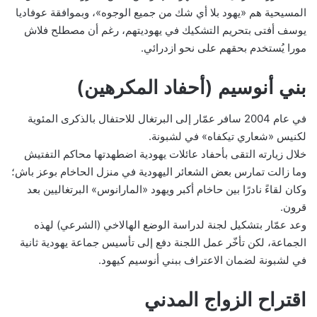
المسيحية هم «يهود بلا أي شك من جميع الوجوه»، وبموافقة عوفاديا
يوسف أفتى بتحريم التشكيك في يهوديتهم، رغم أن مصطلح فلاش
مورا يُستخدم بحقهم على نحو ازدرائي.
بني أنوسيم (أحفاد المكرهين)
في عام 2004 سافر عمّار إلى البرتغال للاحتفال بالذكرى المئوية
لكنيس «شعاري تيكفاه» في لشبونة.
خلال زيارته التقى بأحفاد عائلات يهودية اضطهدتها محاكم التفتيش
وما زالت تمارس بعض الشعائر اليهودية في منزل الحاخام بوعز باش؛
وكان لقاءً نادرًا بين حاخام أكبر ويهود «المارانوس» البرتغاليين بعد
قرون.
وعد عمّار بتشكيل لجنة لدراسة الوضع الهالاخي (الشرعي) لهذه
الجماعة، لكن تأخّر عمل اللجنة دفع إلى تأسيس جماعة يهودية ثانية
في لشبونة لضمان الاعتراف ببني أنوسيم كيهود.
اقتراح الزواج المدني