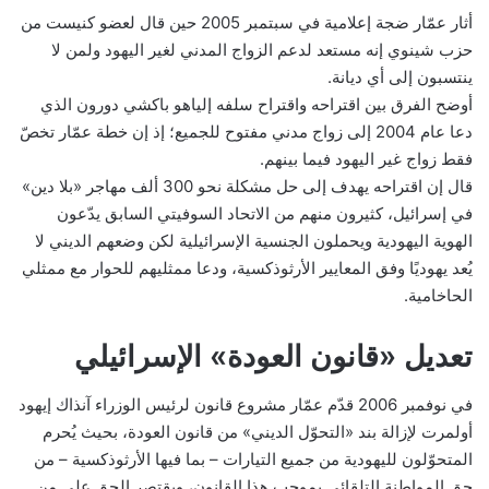
أثار عمّار ضجة إعلامية في سبتمبر 2005 حين قال لعضو كنيست من
حزب شينوي إنه مستعد لدعم الزواج المدني لغير اليهود ولمن لا
ينتسبون إلى أي ديانة.
أوضح الفرق بين اقتراحه واقتراح سلفه إلياهو باكشي دورون الذي
دعا عام 2004 إلى زواج مدني مفتوح للجميع؛ إذ إن خطة عمّار تخصّ
فقط زواج غير اليهود فيما بينهم.
قال إن اقتراحه يهدف إلى حل مشكلة نحو 300 ألف مهاجر «بلا دين»
في إسرائيل، كثيرون منهم من الاتحاد السوفيتي السابق يدّعون
الهوية اليهودية ويحملون الجنسية الإسرائيلية لكن وضعهم الديني لا
يُعد يهوديًا وفق المعايير الأرثوذكسية، ودعا ممثليهم للحوار مع ممثلي
الحاخامية.
تعديل «قانون العودة» الإسرائيلي
في نوفمبر 2006 قدّم عمّار مشروع قانون لرئيس الوزراء آنذاك إيهود
أولمرت لإزالة بند «التحوّل الديني» من قانون العودة، بحيث يُحرم
المتحوّلون لليهودية من جميع التيارات – بما فيها الأرثوذكسية – من
حق المواطنة التلقائي بموجب هذا القانون، ويقتصر الحق على من