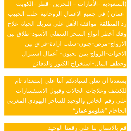
(السعودية -الأمارات – البحرين -قطر -الكويت
-عمان ) في جميع الإعمال الروحانية-جلب الحبيب-
رد المطلقة-موافقة الأهل علي شريك الحياة-علاج
وفك أخطر أنواع السحر السفلي الأسود-طلاق بين
الازواج-مرض-جنون-سلب ارادة-فراق بين
الاخوات-الزواج بمن تحبون- أعمال استنزال
وخطف المال-استخراج الكنوز والدفائن
يسعدنا أن نعلن لسيادتكم أننا على إستعداد تام
للكشف وعلاجات الحالات وقبول الاستفسارات
علي رقم الخاص والوحيد للساحر اليهودي المغربي
الحاخام “
شلومو عمار
”
قم بالاتصال بنا علي رقمنا الوحيد