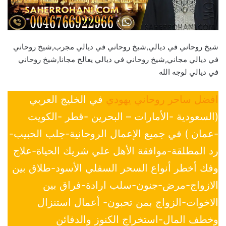
شيخ روحاني في ديالي,شيخ روحاني في ديالي مجرب,شيخ روحاني
في ديالي مجاني,شيخ روحاني في ديالي يعالج مجانا,شيخ روحاني
في ديالي لوجه الله
افضل ساحر روحاني يهودي
في الخليج العربي
(السعودية -الأمارات – البحرين -قطر -الكويت
-عمان ) في جميع الإعمال الروحانية-جلب الحبيب-
رد المطلقة-موافقة الأهل علي شريك الحياة-علاج
وفك أخطر أنواع السحر السفلي الأسود-طلاق بين
الازواج-مرض-جنون-سلب ارادة-فراق بين
الاخوات-الزواج بمن تحبون- أعمال استنزال
وخطف المال-استخراج الكنوز والدفائن