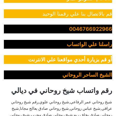
قم بالاتصال بنا علي رقمنا الوحيد
0046766922966
راسلنا علي الواتساب
أو قم بزيارة أحدي مواقعنا علي الانترنت
الشيخ الساحر الروحاني
رقم واتساب شيخ روحاني في ديالي
شيخ روحاني عمر الرفاعي,شيخ روحاني علوي,رقم شيخ روحاني
عراقي,شيخ عباس روحاني,شيخ روحاني صادق يعالج مجانا,شيخ
روحاني صادق يخاف ربه,شيخ روحاني صادق مجرب,شيخ روحاني