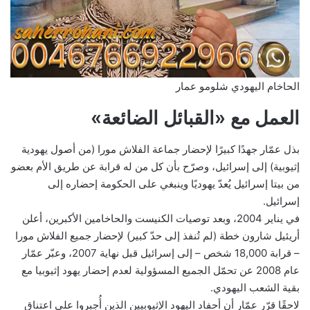
الحاخام اليهودي شلومو عمار
العمل مع «القبائل الضائعة»
بذل عمّار جهدًا كبيرًا لإحضار جماعة الفلاش مورا (من أصول يهودية
إثيوبية) إلى إسرائيل، وصرّح بأن كل من له قرابة عن طريق الأم بعضو
من بيتا إسرائيل يُعدّ يهوديًا وينبغي على الحكومة إحضاره إلى
إسرائيل.
في يناير 2004، وبعد توصيات الكنيست والحاخامين الأكبرين، أعلن
أريئيل شارون خطة (لم تُنفذ إلى حدّ كبير) لإحضار جميع الفلاش مورا
– قرابة 18,000 شخص – إلى إسرائيل قبل نهاية 2007، وعبّر عمّار
عام 2008 عن تحمّل الجميع المسؤولية لعدم إحضار يهود إثيوبيا مع
بقية الشعب اليهودي.
لاحقًا قرّر عمّار أن أحفاد اليهود الإثيوبيين الذين أُجبروا على اعتناق