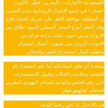
(السعودية -الأمارات – البحرين -قطر -الكويت
-عمان ) في جميع الإعمال الروحانية-جلب الحبيب-
رد المطلقة-موافقة الأهل علي شريك الحياة-علاج
وفك أخطر أنواع السحر السفلي الأسود-طلاق بين
الازواج-مرض-جنون-سلب ارادة-فراق بين
الاخوات-الزواج بمن تحبون- أعمال استنزال
وخطف المال-استخراج الكنوز والدفائن
يسعدنا أن نعلن لسيادتكم أننا على إستعداد تام
للكشف وعلاجات الحالات وقبول الاستفسارات
علي رقم الخاص والوحيد للساحر اليهودي المغربي
الحاخام “
شلومو عمار
”
قم بالاتصال بنا علي رقمنا الوحيد