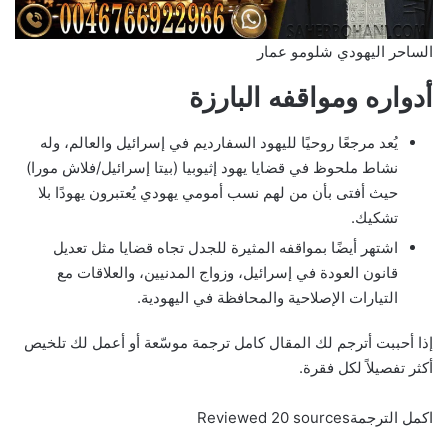
الساحر اليهودي شلومو عمار
أدواره ومواقفه البارزة
يُعد مرجعًا روحيًا لليهود السفارديم في إسرائيل والعالم، وله
نشاط ملحوظ في قضايا يهود إثيوبيا (بيتا إسرائيل/فلاش مورا)
حيث أفتى بأن من لهم نسب أمومي يهودي يُعتبرون يهودًا بلا
تشكيك.
اشتهر أيضًا بمواقفه المثيرة للجدل تجاه قضايا مثل تعديل
قانون العودة في إسرائيل، وزواج المدنيين، والعلاقات مع
التيارات الإصلاحية والمحافظة في اليهودية.
إذا أحببت أترجم لك المقال كامل ترجمة موسّعة أو أعمل لك تلخيص
أكثر تفصيلاً لكل فقرة.
اكمل الترجمةReviewed 20 sources