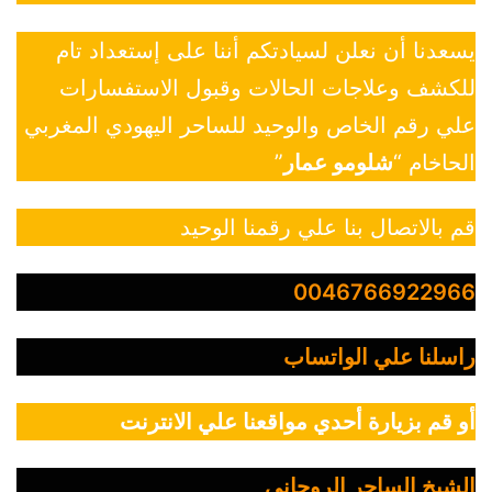
يسعدنا أن نعلن لسيادتكم أننا على إستعداد تام
للكشف وعلاجات الحالات وقبول الاستفسارات
علي رقم الخاص والوحيد للساحر اليهودي المغربي
الحاخام “
شلومو عمار
”
قم بالاتصال بنا علي رقمنا الوحيد
0046766922966
راسلنا علي الواتساب
أو قم بزيارة أحدي مواقعنا علي الانترنت
الشيخ الساحر الروحاني