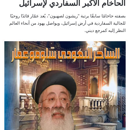
الحاخام الأكبر السفاردي لإسرائيل
بصفته حاخامًا سابقًا برتبة “ريشون لصهيون”، يُعد عمّار قائدًا روحيًا
للجالية السفاردية في أرض إسرائيل، ويواصل يهود من أنحاء العالم
النظر إليه كمرجع ديني.