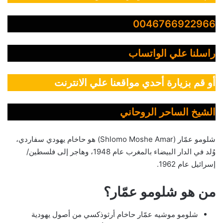
0046766922966
راسلنا علي الواتساب
أو قم بزيارة أحدي مواقعنا علي الانترنت
الشيخ الساحر الروحاني
شلومو عمّار (Shlomo Moshe Amar) هو حاخام يهودي سفاردي،
وُلد في الدار البيضاء بالمغرب عام 1948، وهاجر إلى فلسطين/
إسرائيل عام 1962.
من هو شلومو عمّار؟
شلومو موشيه عمّار حاخام أرثوذكسي من أصول يهودية