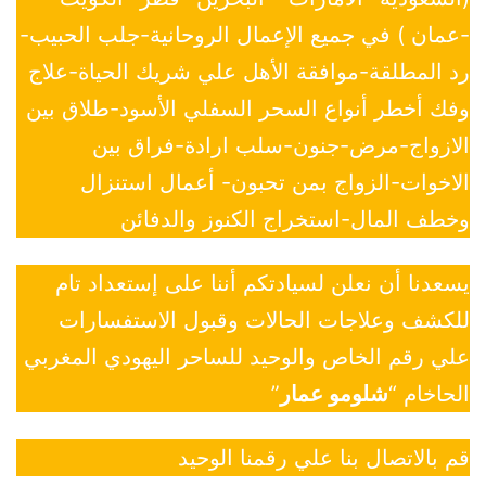
-عمان ) في جميع الإعمال الروحانية-جلب الحبيب-
رد المطلقة-موافقة الأهل علي شريك الحياة-علاج
وفك أخطر أنواع السحر السفلي الأسود-طلاق بين
الازواج-مرض-جنون-سلب ارادة-فراق بين
الاخوات-الزواج بمن تحبون- أعمال استنزال
وخطف المال-استخراج الكنوز والدفائن
يسعدنا أن نعلن لسيادتكم أننا على إستعداد تام
للكشف وعلاجات الحالات وقبول الاستفسارات
علي رقم الخاص والوحيد للساحر اليهودي المغربي
الحاخام “
شلومو عمار
”
قم بالاتصال بنا علي رقمنا الوحيد