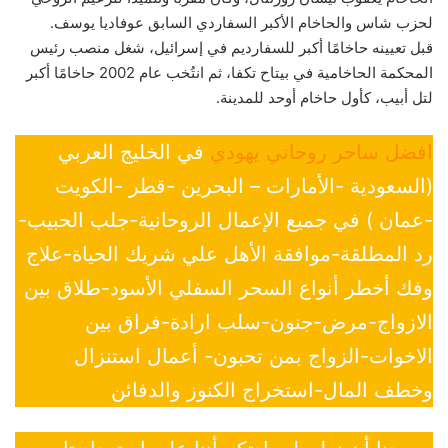
لحزب شاس والحاخام الأكبر السفاردي السابق عوفاديا يوسف.
قبل تعيينه حاخامًا أكبر للسفارديم في إسرائيل، شغل منصب رئيس
المحكمة الحاخامية في بيتاح تكفا، ثم انتُخب عام 2002 حاخامًا أكبر
لتل أبيب، كأول حاخام أوحد للمدينة.
افضل ساحر روحاني يهودي
في الخليج العربي
(السعودية -الأمارات – البحرين -قطر -الكويت
-عمان ) في جميع الإعمال الروحانية-جلب الحبيب-
رد المطلقة-موافقة الأهل علي شريك الحياة-علاج
وفك أخطر أنواع السحر السفلي الأسود-طلاق بين
الازواج-مرض-جنون-سلب ارادة-فراق بين
الاخوات-الزواج بمن تحبون- أعمال استنزال
وخطف المال-استخراج الكنوز والدفائن