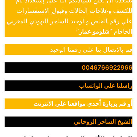
يسعدنا أن نعلن لسيادتكم أننا على إستعداد تام
للكشف وعلاجات الحالات وقبول الاستفسارات
علي رقم الخاص والوحيد للساحر اليهودي المغربي
الحاخام “
شلومو عمار
”
قم بالاتصال بنا علي رقمنا الوحيد
0046766922966
راسلنا علي الواتساب
أو قم بزيارة أحدي مواقعنا علي الانترنت
الشيخ الساحر الروحاني