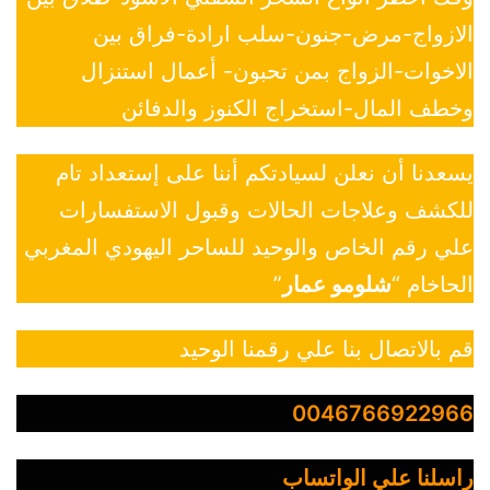
الازواج-مرض-جنون-سلب ارادة-فراق بين
الاخوات-الزواج بمن تحبون- أعمال استنزال
وخطف المال-استخراج الكنوز والدفائن
يسعدنا أن نعلن لسيادتكم أننا على إستعداد تام
للكشف وعلاجات الحالات وقبول الاستفسارات
علي رقم الخاص والوحيد للساحر اليهودي المغربي
الحاخام “
شلومو عمار
”
قم بالاتصال بنا علي رقمنا الوحيد
0046766922966
راسلنا علي الواتساب