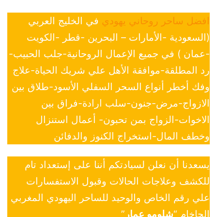
افضل ساحر روحاني يهودي
في الخليج العربي
(السعودية -الأمارات – البحرين -قطر -الكويت
-عمان ) في جميع الإعمال الروحانية-جلب الحبيب-
رد المطلقة-موافقة الأهل علي شريك الحياة-علاج
وفك أخطر أنواع السحر السفلي الأسود-طلاق بين
الازواج-مرض-جنون-سلب ارادة-فراق بين
الاخوات-الزواج بمن تحبون- أعمال استنزال
وخطف المال-استخراج الكنوز والدفائن
يسعدنا أن نعلن لسيادتكم أننا على إستعداد تام
للكشف وعلاجات الحالات وقبول الاستفسارات
علي رقم الخاص والوحيد للساحر اليهودي المغربي
الحاخام “
شلومو عمار
”