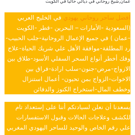
عمان,شيخ روحاني في ديالي حاليا في الكويت
افضل ساحر روحاني يهودي
في الخليج العربي
(السعودية -الأمارات – البحرين -قطر -الكويت
-عمان ) في جميع الإعمال الروحانية-جلب الحبيب-
رد المطلقة-موافقة الأهل علي شريك الحياة-علاج
وفك أخطر أنواع السحر السفلي الأسود-طلاق بين
الازواج-مرض-جنون-سلب ارادة-فراق بين
الاخوات-الزواج بمن تحبون- أعمال استنزال
وخطف المال-استخراج الكنوز والدفائن
يسعدنا أن نعلن لسيادتكم أننا على إستعداد تام
للكشف وعلاجات الحالات وقبول الاستفسارات
علي رقم الخاص والوحيد للساحر اليهودي المغربي