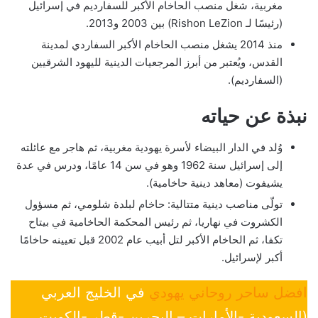
مغربية، شغل منصب الحاخام الأكبر للسفارديم في إسرائيل
(رئيسًا لـ Rishon LeZion) بين 2003 و2013.
منذ 2014 يشغل منصب الحاخام الأكبر السفاردي لمدينة
القدس، ويُعتبر من أبرز المرجعيات الدينية لليهود الشرقيين
(السفارديم).
نبذة عن حياته
وُلد في الدار البيضاء لأسرة يهودية مغربية، ثم هاجر مع عائلته
إلى إسرائيل سنة 1962 وهو في سن 14 عامًا، ودرس في عدة
يشيفوت (معاهد دينية حاخامية).
تولّى مناصب دينية متتالية: حاخام لبلدة شلومي، ثم مسؤول
الكشروت في نهاريا، ثم رئيس المحكمة الحاخامية في بيتاح
تكفا، ثم الحاخام الأكبر لتل أبيب عام 2002 قبل تعيينه حاخامًا
أكبر لإسرائيل.
افضل ساحر روحاني يهودي
في الخليج العربي
(السعودية -الأمارات – البحرين -قطر -الكويت