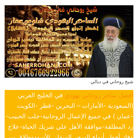
شيخ روحاني في ديالي
افضل ساحر روحاني يهودي
في الخليج العربي
(السعودية -الأمارات – البحرين -قطر -الكويت
-عمان ) في جميع الإعمال الروحانية-جلب الحبيب-
رد المطلقة-موافقة الأهل علي شريك الحياة-علاج
وفك أخطر أنواع السحر السفلي الأسود-طلاق بين