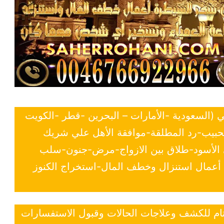
ي (السعودية -الأمارات – البحرين -قطر -الكويت
لحبيب-رد المطلقة-موافقة الأهل علي شريك
ي الأسود-طلاق بين الازواج-مرض-جنون-سلب
- أعمال استنزال وخطف المال-استخراج الكنوز
 تام للكشف وعلاجات الحالات وقبول الاستفسارات