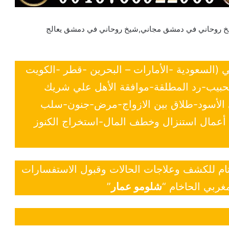
روحاني في دمشق مجاني,شيخ روحاني في دمشق يعالج
ي (السعودية -الأمارات – البحرين -قطر -الكويت
لحبيب-رد المطلقة-موافقة الأهل علي شريك
ي الأسود-طلاق بين الازواج-مرض-جنون-سلب
- أعمال استنزال وخطف المال-استخراج الكنوز
 تام للكشف وعلاجات الحالات وقبول الاستفسارات
غربي الحاخام “
شلومو عمار
”