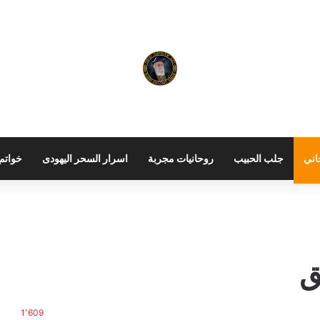
اني
جلب الحبيب
روحانيات مجربة
اسرار السحر اليهودى
خواتم 
ق
1٬609