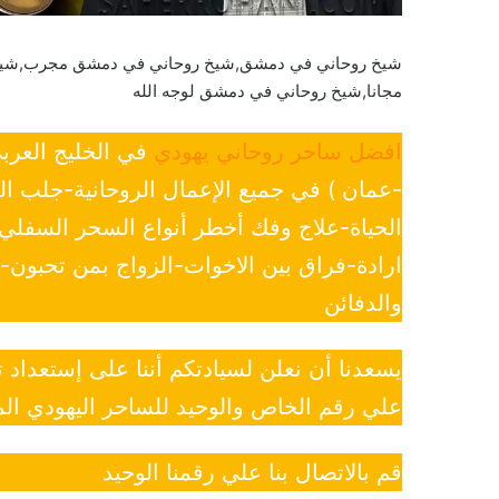
شيخ روحاني في دمشق,شيخ روحاني في دمشق مجرب,شيخ 
مجانا,شيخ روحاني في دمشق لوجه الله
افضل ساحر روحاني يهودي
في الخليج العرب
-عمان ) في جميع الإعمال الروحانية-جلب ا
الحياة-علاج وفك أخطر أنواع السحر السفل
ارادة-فراق بين الاخوات-الزواج بمن تحبون
والدفائن
يسعدنا أن نعلن لسيادتكم أننا على إستعداد
علي رقم الخاص والوحيد للساحر اليهودي الم
قم بالاتصال بنا علي رقمنا الوحيد