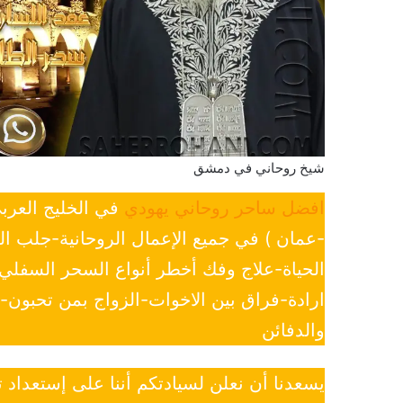
شيخ روحاني في دمشق
افضل ساحر روحاني يهودي
في الخليج العرب
-عمان ) في جميع الإعمال الروحانية-جلب ا
الحياة-علاج وفك أخطر أنواع السحر السفل
ارادة-فراق بين الاخوات-الزواج بمن تحبون
والدفائن
يسعدنا أن نعلن لسيادتكم أننا على إستعداد