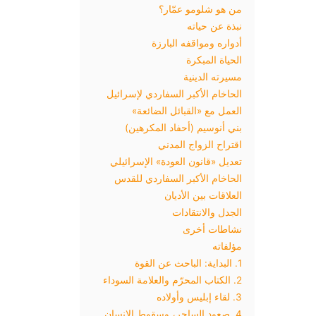
من هو شلومو عمّار؟
نبذة عن حياته
أدواره ومواقفه البارزة
الحياة المبكرة
مسيرته الدينية
الحاخام الأكبر السفاردي لإسرائيل
العمل مع «القبائل الضائعة»
بني أنوسيم (أحفاد المكرهين)
اقتراح الزواج المدني
تعديل «قانون العودة» الإسرائيلي
الحاخام الأكبر السفاردي للقدس
العلاقات بين الأديان
الجدل والانتقادات
نشاطات أخرى
مؤلفاته
1. البداية: الباحث عن القوة
2. الكتاب المحرّم والعلامة السوداء
3. لقاء إبليس وأولاده
4. صعود الساحر، وسقوط الإنسان