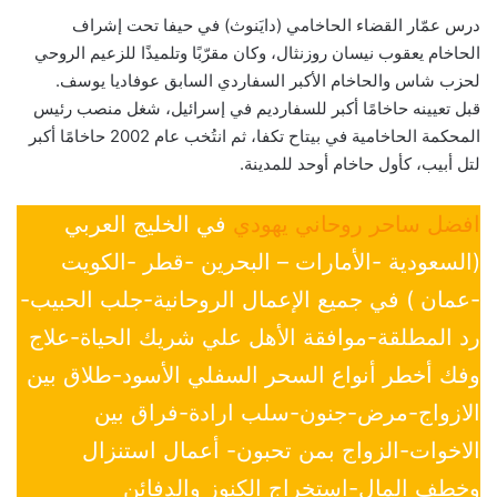
درس عمّار القضاء الحاخامي (دايَنوث) في حيفا تحت إشراف
الحاخام يعقوب نيسان روزنثال، وكان مقرّبًا وتلميذًا للزعيم الروحي
لحزب شاس والحاخام الأكبر السفاردي السابق عوفاديا يوسف.
قبل تعيينه حاخامًا أكبر للسفارديم في إسرائيل، شغل منصب رئيس
المحكمة الحاخامية في بيتاح تكفا، ثم انتُخب عام 2002 حاخامًا أكبر
لتل أبيب، كأول حاخام أوحد للمدينة.
افضل ساحر روحاني يهودي
في الخليج العربي
(السعودية -الأمارات – البحرين -قطر -الكويت
-عمان ) في جميع الإعمال الروحانية-جلب الحبيب-
رد المطلقة-موافقة الأهل علي شريك الحياة-علاج
وفك أخطر أنواع السحر السفلي الأسود-طلاق بين
الازواج-مرض-جنون-سلب ارادة-فراق بين
الاخوات-الزواج بمن تحبون- أعمال استنزال
وخطف المال-استخراج الكنوز والدفائن