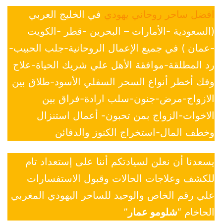
افضل ساحر روحاني يهودي
في الخليج العربي
(السعودية -الأمارات – البحرين -قطر -الكويت
-عمان ) في جميع الإعمال الروحانية-جلب الحبيب-
رد المطلقة-موافقة الأهل علي شريك الحياة-علاج
وفك أخطر أنواع السحر السفلي الأسود-طلاق بين
الازواج-مرض-جنون-سلب ارادة-فراق بين
الاخوات-الزواج بمن تحبون- أعمال استنزال
وخطف المال-استخراج الكنوز والدفائن
يسعدنا أن نعلن لسيادتكم أننا على إستعداد تام
للكشف وعلاجات الحالات وقبول الاستفسارات
علي رقم الخاص والوحيد للساحر اليهودي المغربي
الحاخام “
شلومو عمار
”