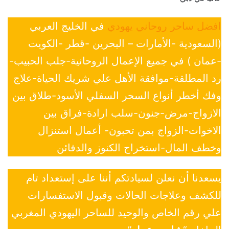
افضل ساحر روحاني يهودي
في الخليج العربي
(السعودية -الأمارات – البحرين -قطر -الكويت
-عمان ) في جميع الإعمال الروحانية-جلب الحبيب-
رد المطلقة-موافقة الأهل علي شريك الحياة-علاج
وفك أخطر أنواع السحر السفلي الأسود-طلاق بين
الازواج-مرض-جنون-سلب ارادة-فراق بين
الاخوات-الزواج بمن تحبون- أعمال استنزال
وخطف المال-استخراج الكنوز والدفائن
يسعدنا أن نعلن لسيادتكم أننا على إستعداد تام
للكشف وعلاجات الحالات وقبول الاستفسارات
علي رقم الخاص والوحيد للساحر اليهودي المغربي