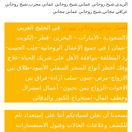
الزيدي,شيخ روحاني عماني,شيخ روحاني عماني مجرب,شيخ روحاني
عراقي مجاني,شيخ روحاني عماني مجاني
افضل ساحر روحاني يهودي
في الخليج العربي
(السعودية -الأمارات – البحرين -قطر -الكويت
-عمان ) في جميع الإعمال الروحانية-جلب الحبيب-
رد المطلقة-موافقة الأهل علي شريك الحياة-علاج
وفك أخطر أنواع السحر السفلي الأسود-طلاق بين
الازواج-مرض-جنون-سلب ارادة-فراق بين
الاخوات-الزواج بمن تحبون- أعمال استنزال
وخطف المال-استخراج الكنوز والدفائن
يسعدنا أن نعلن لسيادتكم أننا على إستعداد تام
للكشف وعلاجات الحالات وقبول الاستفسارات