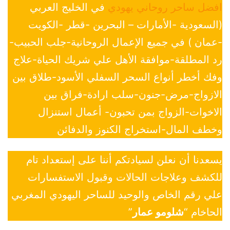
افضل ساحر روحاني يهودي
في الخليج العربي
(السعودية -الأمارات – البحرين -قطر -الكويت
-عمان ) في جميع الإعمال الروحانية-جلب الحبيب-
رد المطلقة-موافقة الأهل علي شريك الحياة-علاج
وفك أخطر أنواع السحر السفلي الأسود-طلاق بين
الازواج-مرض-جنون-سلب ارادة-فراق بين
الاخوات-الزواج بمن تحبون- أعمال استنزال
وخطف المال-استخراج الكنوز والدفائن
يسعدنا أن نعلن لسيادتكم أننا على إستعداد تام
للكشف وعلاجات الحالات وقبول الاستفسارات
علي رقم الخاص والوحيد للساحر اليهودي المغربي
الحاخام “
شلومو عمار
”