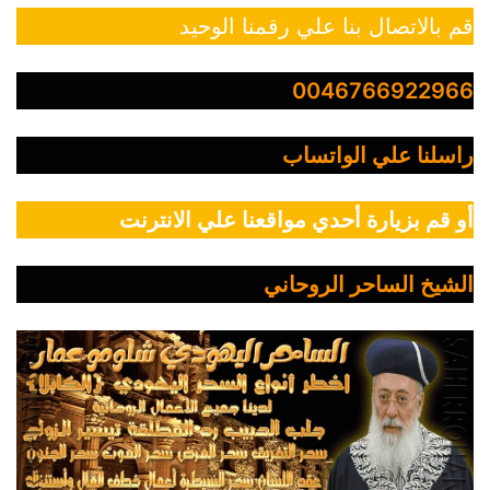
قم بالاتصال بنا علي رقمنا الوحيد
0046766922966
راسلنا علي الواتساب
أو قم بزيارة أحدي مواقعنا علي الانترنت
الشيخ الساحر الروحاني