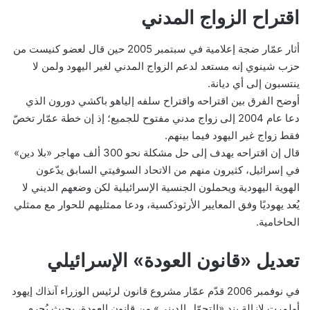
اقتراح الزواج المدني
أثار عمّار ضجة إعلامية في سبتمبر 2005 حين قال لعضو كنيست من
حزب شينوي إنه مستعد لدعم الزواج المدني لغير اليهود ولمن لا
ينتسبون إلى أي ديانة.
أوضح الفرق بين اقتراحه واقتراح سلفه إلياهو باكشي دورون الذي
دعا عام 2004 إلى زواج مدني مفتوح للجميع؛ إذ إن خطة عمّار تخصّ
فقط زواج غير اليهود فيما بينهم.
قال إن اقتراحه يهدف إلى حل مشكلة نحو 300 ألف مهاجر «بلا دين»
في إسرائيل، كثيرون منهم من الاتحاد السوفيتي السابق يدّعون
الهوية اليهودية ويحملون الجنسية الإسرائيلية لكن وضعهم الديني لا
يُعد يهوديًا وفق المعايير الأرثوذكسية، ودعا ممثليهم للحوار مع ممثلي
الحاخامية.
تعديل «قانون العودة» الإسرائيلي
في نوفمبر 2006 قدّم عمّار مشروع قانون لرئيس الوزراء آنذاك إيهود
أولمرت لإزالة بند «التحوّل الديني» من قانون العودة، بحيث يُحرم