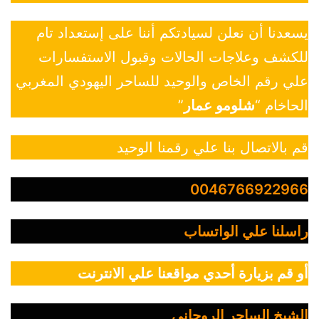
يسعدنا أن نعلن لسيادتكم أننا على إستعداد تام
للكشف وعلاجات الحالات وقبول الاستفسارات
علي رقم الخاص والوحيد للساحر اليهودي المغربي
الحاخام “
شلومو عمار
”
قم بالاتصال بنا علي رقمنا الوحيد
0046766922966
راسلنا علي الواتساب
أو قم بزيارة أحدي مواقعنا علي الانترنت
الشيخ الساحر الروحاني