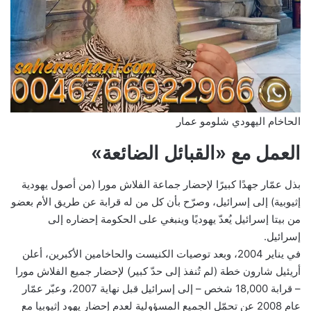
الحاخام اليهودي شلومو عمار
العمل مع «القبائل الضائعة»
بذل عمّار جهدًا كبيرًا لإحضار جماعة الفلاش مورا (من أصول يهودية
إثيوبية) إلى إسرائيل، وصرّح بأن كل من له قرابة عن طريق الأم بعضو
من بيتا إسرائيل يُعدّ يهوديًا وينبغي على الحكومة إحضاره إلى
إسرائيل.
في يناير 2004، وبعد توصيات الكنيست والحاخامين الأكبرين، أعلن
أريئيل شارون خطة (لم تُنفذ إلى حدّ كبير) لإحضار جميع الفلاش مورا
– قرابة 18,000 شخص – إلى إسرائيل قبل نهاية 2007، وعبّر عمّار
عام 2008 عن تحمّل الجميع المسؤولية لعدم إحضار يهود إثيوبيا مع