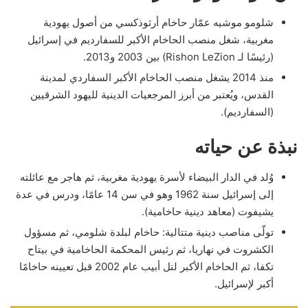
شلومو موشيه عمّار حاخام أرثوذكسي من أصول يهودية
مغربية، شغل منصب الحاخام الأكبر للسفارديم في إسرائيل
(رئيسًا لـ Rishon LeZion) بين 2003 و2013.
منذ 2014 يشغل منصب الحاخام الأكبر السفاردي لمدينة
القدس، ويُعتبر من أبرز المرجعيات الدينية لليهود الشرقيين
(السفارديم).
نبذة عن حياته
وُلد في الدار البيضاء لأسرة يهودية مغربية، ثم هاجر مع عائلته
إلى إسرائيل سنة 1962 وهو في سن 14 عامًا، ودرس في عدة
يشيفوت (معاهد دينية حاخامية).
تولّى مناصب دينية متتالية: حاخام لبلدة شلومي، ثم مسؤول
الكشروت في نهاريا، ثم رئيس المحكمة الحاخامية في بيتاح
تكفا، ثم الحاخام الأكبر لتل أبيب عام 2002 قبل تعيينه حاخامًا
أكبر لإسرائيل.