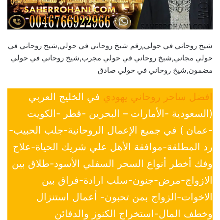
شيخ روحاني في حولي,رقم شيخ روحاني في حولي,شيخ روحاني في
حولي مجاني,شيخ روحاني في حولي مجرب,شيخ روحاني في حولي
مضمون,شيخ روحاني في حولي صادق
افضل ساحر روحاني يهودي
في الخليج العربي
(السعودية -الأمارات – البحرين -قطر -الكويت
-عمان ) في جميع الإعمال الروحانية-جلب الحبيب-
رد المطلقة-موافقة الأهل علي شريك الحياة-علاج
وفك أخطر أنواع السحر السفلي الأسود-طلاق بين
الازواج-مرض-جنون-سلب ارادة-فراق بين
الاخوات-الزواج بمن تحبون- أعمال استنزال
وخطف المال-استخراج الكنوز والدفائن