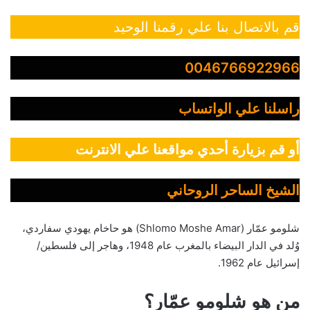
قم بالاتصال بنا علي رقمنا الوحيد
0046766922966
راسلنا علي الواتساب
أو قم بزيارة أحدي مواقعنا علي الانترنت
الشيخ الساحر الروحاني
شلومو عمّار (Shlomo Moshe Amar) هو حاخام يهودي سفاردي،
وُلد في الدار البيضاء بالمغرب عام 1948، وهاجر إلى فلسطين/
إسرائيل عام 1962.
من هو شلومو عمّار؟