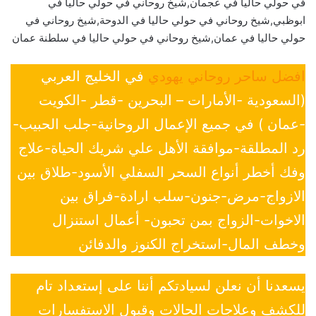
في حولي حاليا في عجمان,شيخ روحاني في حولي حاليا في
ابوظبي,شيخ روحاني في حولي حاليا في الدوحة,شيخ روحاني في
حولي حاليا في عمان,شيخ روحاني في حولي حاليا في سلطنة عمان
افضل ساحر روحاني يهودي
في الخليج العربي
(السعودية -الأمارات – البحرين -قطر -الكويت
-عمان ) في جميع الإعمال الروحانية-جلب الحبيب-
رد المطلقة-موافقة الأهل علي شريك الحياة-علاج
وفك أخطر أنواع السحر السفلي الأسود-طلاق بين
الازواج-مرض-جنون-سلب ارادة-فراق بين
الاخوات-الزواج بمن تحبون- أعمال استنزال
وخطف المال-استخراج الكنوز والدفائن
يسعدنا أن نعلن لسيادتكم أننا على إستعداد تام
للكشف وعلاجات الحالات وقبول الاستفسارات