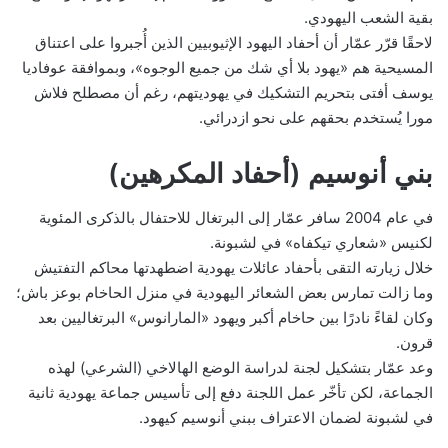
بقية الشعب اليهودي.
لاحقًا قرّر عمّار أن أحفاد اليهود الإثيوبيين الذين أُجبروا على اعتناق
المسيحية هم «يهود بلا أي شك من جميع الوجوه»، وبموافقة عوفاديا
يوسف أفتى بتحريم التشكيك في يهوديتهم، رغم أن مصطلح فلاش
مورا يُستخدم بحقهم على نحو ازدرائي.
بني أنوسيم (أحفاد المكرهين)
في عام 2004 سافر عمّار إلى البرتغال للاحتفال بالذكرى المئوية
لكنيس «شعاري تيكفاه» في لشبونة.
خلال زيارته التقى بأحفاد عائلات يهودية اضطهدتها محاكم التفتيش
وما زالت تمارس بعض الشعائر اليهودية في منزل الحاخام بوعز باش؛
وكان لقاءً نادرًا بين حاخام أكبر ويهود «المارانوس» البرتغاليين بعد
قرون.
وعد عمّار بتشكيل لجنة لدراسة الوضع الهالاخي (الشرعي) لهذه
الجماعة، لكن تأخّر عمل اللجنة دفع إلى تأسيس جماعة يهودية ثانية
في لشبونة لضمان الاعتراف ببني أنوسيم كيهود.