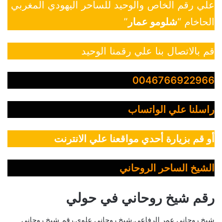
علي رقم الخاص والوحيد للساحر اليهودي المغربي
الحاخام “
شلومو عمار
”
قم بالاتصال بنا علي رقمنا الوحيد
0046766922966
راسلنا علي الواتساب
أو قم بزيارة أحدي مواقعنا علي الانترنت
الشيخ الساحر الروحاني
رقم شيخ روحاني في حولي
شيخ روحاني عمر الرفاعي,شيخ روحاني علوي,رقم شيخ روحاني