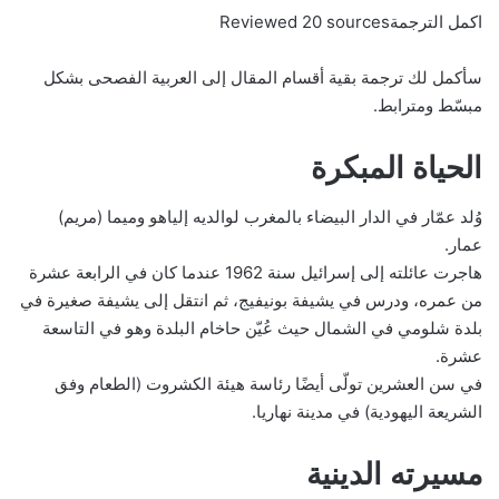
اكمل الترجمةReviewed 20 sources
سأكمل لك ترجمة بقية أقسام المقال إلى العربية الفصحى بشكل
مبسّط ومترابط.
الحياة المبكرة
وُلد عمّار في الدار البيضاء بالمغرب لوالديه إلياهو وميما (مريم)
عمار.
هاجرت عائلته إلى إسرائيل سنة 1962 عندما كان في الرابعة عشرة
من عمره، ودرس في يشيفة بونيفيج، ثم انتقل إلى يشيفة صغيرة في
بلدة شلومي في الشمال حيث عُيّن حاخام البلدة وهو في التاسعة
عشرة.
في سن العشرين تولّى أيضًا رئاسة هيئة الكشروت (الطعام وفق
الشريعة اليهودية) في مدينة نهاريا.
مسيرته الدينية