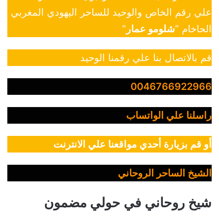
علي رقم الخاص والوحيد للساحر اليهودي المغربي
الحاخام “
شلومو عمار
”
قم بالاتصال بنا علي رقمنا الوحيد
0046766922966
راسلنا علي الواتساب
أو قم بزيارة أحدي مواقعنا علي الانترنت
الشيخ الساحر الروحاني
شيخ روحاني في حولي مضمون