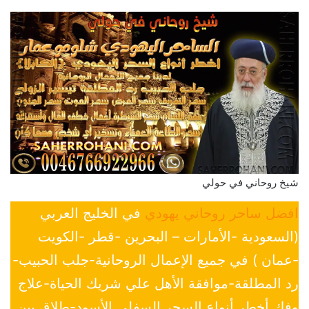
شيخ روحاني في حولي
افضل ساحر روحاني يهودي
في الخليج العربي
(السعودية -الأمارات – البحرين -قطر -الكويت
-عمان ) في جميع الإعمال الروحانية-جلب الحبيب-
رد المطلقة-موافقة الأهل علي شريك الحياة-علاج
وفك أخطر أنواع السحر السفلي الأسود-طلاق بين