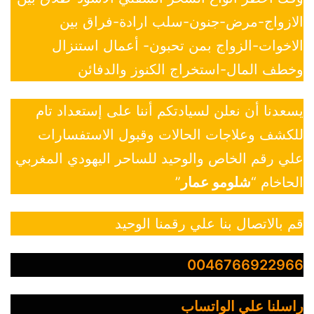
الازواج-مرض-جنون-سلب ارادة-فراق بين
الاخوات-الزواج بمن تحبون- أعمال استنزال
وخطف المال-استخراج الكنوز والدفائن
يسعدنا أن نعلن لسيادتكم أننا على إستعداد تام
للكشف وعلاجات الحالات وقبول الاستفسارات
علي رقم الخاص والوحيد للساحر اليهودي المغربي
الحاخام “
شلومو عمار
”
قم بالاتصال بنا علي رقمنا الوحيد
0046766922966
راسلنا علي الواتساب