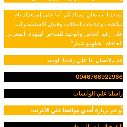
يسعدنا أن نعلن لسيادتكم أننا على إستعداد تام
للكشف وعلاجات الحالات وقبول الاستفسارات
علي رقم الخاص والوحيد للساحر اليهودي المغربي
الحاخام “
شلومو عمار
”
قم بالاتصال بنا علي رقمنا الوحيد
0046766922966
راسلنا علي الواتساب
أو قم بزيارة أحدي مواقعنا علي الانترنت
الشيخ الساحر الروحاني