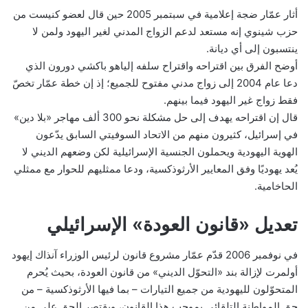
أثار عمّار ضجة إعلامية في سبتمبر 2005 حين قال لعضو كنيست من
حزب شينوي إنه مستعد لدعم الزواج المدني لغير اليهود ولمن لا
ينتسبون إلى أي ديانة.
أوضح الفرق بين اقتراحه واقتراح سلفه إلياهو باكشي دورون الذي
دعا عام 2004 إلى زواج مدني مفتوح للجميع؛ إذ إن خطة عمّار تخصّ
فقط زواج غير اليهود فيما بينهم.
قال إن اقتراحه يهدف إلى حل مشكلة نحو 300 ألف مهاجر «بلا دين»
في إسرائيل، كثيرون منهم من الاتحاد السوفيتي السابق يدّعون
الهوية اليهودية ويحملون الجنسية الإسرائيلية لكن وضعهم الديني لا
يُعد يهوديًا وفق المعايير الأرثوذكسية، ودعا ممثليهم للحوار مع ممثلي
الحاخامية.
تعديل «قانون العودة» الإسرائيلي
في نوفمبر 2006 قدّم عمّار مشروع قانون لرئيس الوزراء آنذاك إيهود
أولمرت لإزالة بند «التحوّل الديني» من قانون العودة، بحيث يُحرم
المتحوّلون لليهودية من جميع التيارات – بما فيها الأرثوذكسية – من
حق المواطنة التلقائي بموجب هذا القانون، ويقتصر الحق على من