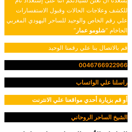
يسعدنا أن نعلن لسيادتكم أننا على إستعداد تام
للكشف وعلاجات الحالات وقبول الاستفسارات
علي رقم الخاص والوحيد للساحر اليهودي المغربي
الحاخام “
شلومو عمار
”
قم بالاتصال بنا علي رقمنا الوحيد
0046766922966
راسلنا علي الواتساب
أو قم بزيارة أحدي مواقعنا علي الانترنت
الشيخ الساحر الروحاني