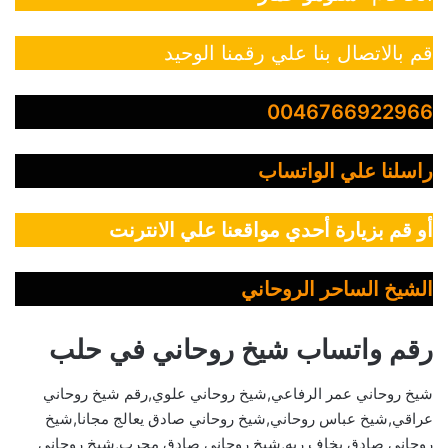
قم بالاتصال بنا علي رقمنا الوحيد
0046766922966
راسلنا علي الواتساب
أو قم بزيارة أحدي مواقعنا علي الانترنت
الشيخ الساحر الروحاني
رقم واتساب شيخ روحاني في حلب
شيخ روحاني عمر الرفاعي,شيخ روحاني علوي,رقم شيخ روحاني
عراقي,شيخ عباس روحاني,شيخ روحاني صادق يعالج مجانا,شيخ
روحاني صادق يخاف ربه,شيخ روحاني صادق مجرب,شيخ روحاني