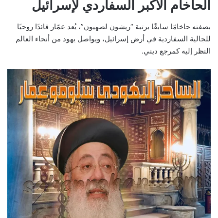
الحاخام الأكبر السفاردي لإسرائيل
بصفته حاخامًا سابقًا برتبة “ريشون لصهيون”، يُعد عمّار قائدًا روحيًا
للجالية السفاردية في أرض إسرائيل، ويواصل يهود من أنحاء العالم
النظر إليه كمرجع ديني.