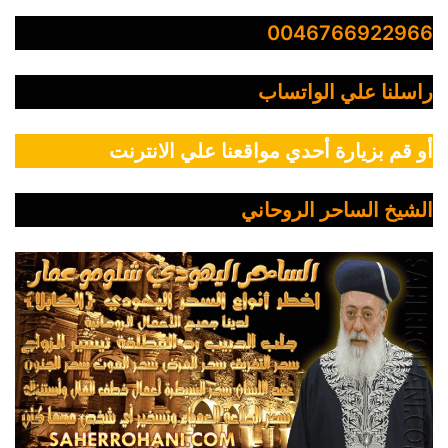
0046766922966
راسلنا علي الواتساب
أو قم بزيارة أحدي مواقعنا علي الانترنت
الشيخ الساحر الروحاني