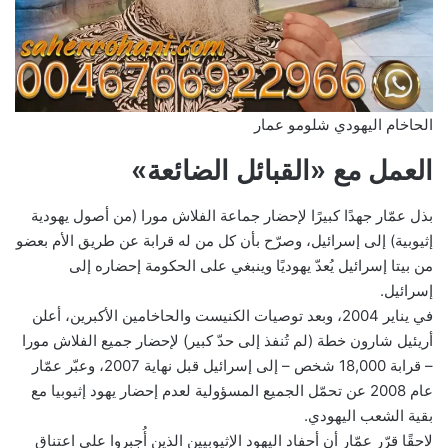
الحاخام اليهودي شلومو عمار
العمل مع «القبائل الضائعة»
بذل عمّار جهدًا كبيرًا لإحضار جماعة الفلاش مورا (من أصول يهودية
إثيوبية) إلى إسرائيل، وصرّح بأن كل من له قرابة عن طريق الأم بعضو
من بيتا إسرائيل يُعدّ يهوديًا وينبغي على الحكومة إحضاره إلى
إسرائيل.
في يناير 2004، وبعد توصيات الكنيست والحاخامين الأكبرين، أعلن
أريئيل شارون خطة (لم تُنفذ إلى حدّ كبير) لإحضار جميع الفلاش مورا
– قرابة 18,000 شخص – إلى إسرائيل قبل نهاية 2007، وعبّر عمّار
عام 2008 عن تحمّل الجميع المسؤولية لعدم إحضار يهود إثيوبيا مع
بقية الشعب اليهودي.
لاحقًا قرّر عمّار أن أحفاد اليهود الإثيوبيين الذين أُجبروا على اعتناق