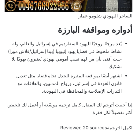
الساحر اليهودي شلومو عمار
أدواره ومواقفه البارزة
يُعد مرجعًا روحيًا لليهود السفارديم في إسرائيل والعالم، وله
نشاط ملحوظ في قضايا يهود إثيوبيا (بيتا إسرائيل/فلاش مورا)
حيث أفتى بأن من لهم نسب أمومي يهودي يُعتبرون يهودًا بلا
تشكيك.
اشتهر أيضًا بمواقفه المثيرة للجدل تجاه قضايا مثل تعديل
قانون العودة في إسرائيل، وزواج المدنيين، والعلاقات مع
التيارات الإصلاحية والمحافظة في اليهودية.
إذا أحببت أترجم لك المقال كامل ترجمة موسّعة أو أعمل لك تلخيص
أكثر تفصيلاً لكل فقرة.
اكمل الترجمةReviewed 20 sources