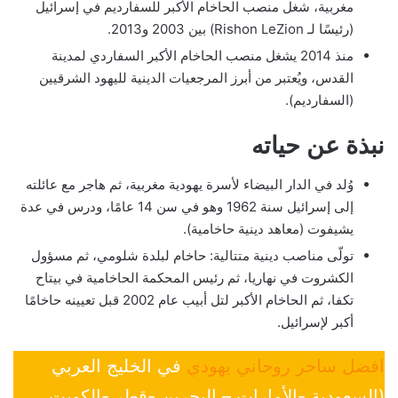
مغربية، شغل منصب الحاخام الأكبر للسفارديم في إسرائيل
(رئيسًا لـ Rishon LeZion) بين 2003 و2013.
منذ 2014 يشغل منصب الحاخام الأكبر السفاردي لمدينة
القدس، ويُعتبر من أبرز المرجعيات الدينية لليهود الشرقيين
(السفارديم).
نبذة عن حياته
وُلد في الدار البيضاء لأسرة يهودية مغربية، ثم هاجر مع عائلته
إلى إسرائيل سنة 1962 وهو في سن 14 عامًا، ودرس في عدة
يشيفوت (معاهد دينية حاخامية).
تولّى مناصب دينية متتالية: حاخام لبلدة شلومي، ثم مسؤول
الكشروت في نهاريا، ثم رئيس المحكمة الحاخامية في بيتاح
تكفا، ثم الحاخام الأكبر لتل أبيب عام 2002 قبل تعيينه حاخامًا
أكبر لإسرائيل.
افضل ساحر روحاني يهودي
في الخليج العربي
(السعودية -الأمارات – البحرين -قطر -الكويت