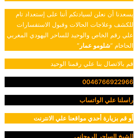
يسعدنا أن نعلن لسيادتكم أننا على إستعداد تام
للكشف وعلاجات الحالات وقبول الاستفسارات
علي رقم الخاص والوحيد للساحر اليهودي المغربي
الحاخام “
شلومو عمار
”
قم بالاتصال بنا علي رقمنا الوحيد
0046766922966
راسلنا علي الواتساب
أو قم بزيارة أحدي مواقعنا علي الانترنت
الشيخ الساحر الروحاني