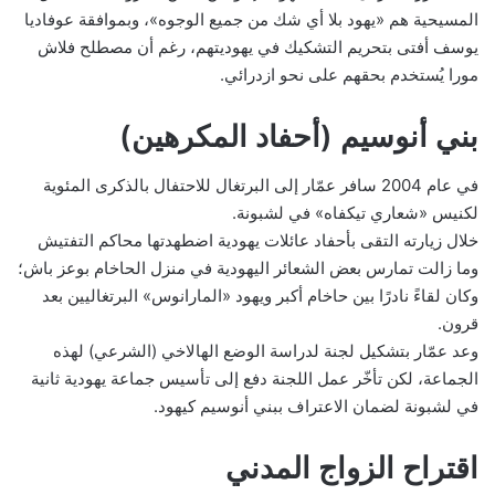
المسيحية هم «يهود بلا أي شك من جميع الوجوه»، وبموافقة عوفاديا
يوسف أفتى بتحريم التشكيك في يهوديتهم، رغم أن مصطلح فلاش
مورا يُستخدم بحقهم على نحو ازدرائي.
بني أنوسيم (أحفاد المكرهين)
في عام 2004 سافر عمّار إلى البرتغال للاحتفال بالذكرى المئوية
لكنيس «شعاري تيكفاه» في لشبونة.
خلال زيارته التقى بأحفاد عائلات يهودية اضطهدتها محاكم التفتيش
وما زالت تمارس بعض الشعائر اليهودية في منزل الحاخام بوعز باش؛
وكان لقاءً نادرًا بين حاخام أكبر ويهود «المارانوس» البرتغاليين بعد
قرون.
وعد عمّار بتشكيل لجنة لدراسة الوضع الهالاخي (الشرعي) لهذه
الجماعة، لكن تأخّر عمل اللجنة دفع إلى تأسيس جماعة يهودية ثانية
في لشبونة لضمان الاعتراف ببني أنوسيم كيهود.
اقتراح الزواج المدني