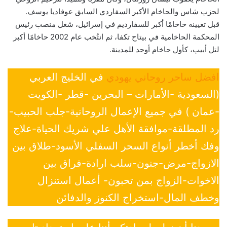
لحزب شاس والحاخام الأكبر السفاردي السابق عوفاديا يوسف.
قبل تعيينه حاخامًا أكبر للسفارديم في إسرائيل، شغل منصب رئيس
المحكمة الحاخامية في بيتاح تكفا، ثم انتُخب عام 2002 حاخامًا أكبر
لتل أبيب، كأول حاخام أوحد للمدينة.
افضل ساحر روحاني يهودي
في الخليج العربي
(السعودية -الأمارات – البحرين -قطر -الكويت
-عمان ) في جميع الإعمال الروحانية-جلب الحبيب-
رد المطلقة-موافقة الأهل علي شريك الحياة-علاج
وفك أخطر أنواع السحر السفلي الأسود-طلاق بين
الازواج-مرض-جنون-سلب ارادة-فراق بين
الاخوات-الزواج بمن تحبون- أعمال استنزال
وخطف المال-استخراج الكنوز والدفائن