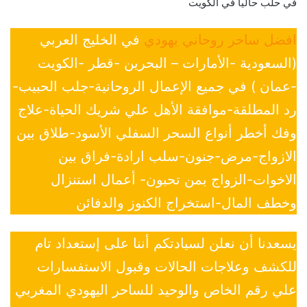
في حلب حاليا في الكويت
افضل ساحر روحاني يهودي
في الخليج العربي
(السعودية -الأمارات – البحرين -قطر -الكويت
-عمان ) في جميع الإعمال الروحانية-جلب الحبيب-
رد المطلقة-موافقة الأهل علي شريك الحياة-علاج
وفك أخطر أنواع السحر السفلي الأسود-طلاق بين
الازواج-مرض-جنون-سلب ارادة-فراق بين
الاخوات-الزواج بمن تحبون- أعمال استنزال
وخطف المال-استخراج الكنوز والدفائن
يسعدنا أن نعلن لسيادتكم أننا على إستعداد تام
للكشف وعلاجات الحالات وقبول الاستفسارات
علي رقم الخاص والوحيد للساحر اليهودي المغربي