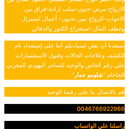
الازواج-مرض-جنون-سلب ارادة-فراق بين
الاخوات-الزواج بمن تحبون- أعمال استنزال
وخطف المال-استخراج الكنوز والدفائن
يسعدنا أن نعلن لسيادتكم أننا على إستعداد تام
للكشف وعلاجات الحالات وقبول الاستفسارات
علي رقم الخاص والوحيد للساحر اليهودي المغربي
الحاخام “
شلومو عمار
”
قم بالاتصال بنا علي رقمنا الوحيد
0046766922966
راسلنا علي الواتساب