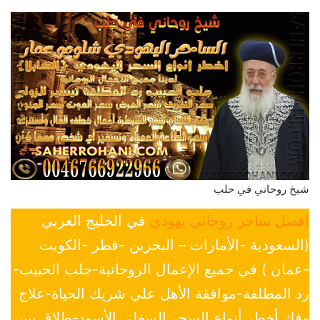
شيخ روحاني في حلب
افضل ساحر روحاني يهودي
في الخليج العربي
(السعودية -الأمارات – البحرين -قطر -الكويت
-عمان ) في جميع الإعمال الروحانية-جلب الحبيب-
رد المطلقة-موافقة الأهل علي شريك الحياة-علاج
وفك أخطر أنواع السحر السفلي الأسود-طلاق بين