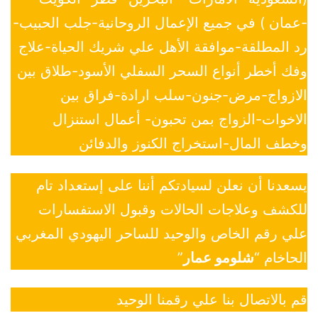
-عمان ) في جميع الإعمال الروحانية-جلب الحبيب-
رد المطلقة-موافقة الأهل علي شريك الحياة-علاج
وفك أخطر أنواع السحر السفلي الأسود-طلاق بين
الازواج-مرض-جنون-سلب ارادة-فراق بين
الاخوات-الزواج بمن تحبون- أعمال استنزال
وخطف المال-استخراج الكنوز والدفائن
يسعدنا أن نعلن لسيادتكم أننا على إستعداد تام
للكشف وعلاجات الحالات وقبول الاستفسارات
علي رقم الخاص والوحيد للساحر اليهودي المغربي
الحاخام “
شلومو عمار
”
قم بالاتصال بنا علي رقمنا الوحيد