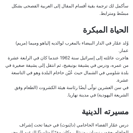
سأكمل لك ترجمة بقية أقسام المقال إلى العربية الفصحى بشكل
مبسّط ومترابط.
الحياة المبكرة
وُلد عمّار في الدار البيضاء بالمغرب لوالديه إلياهو وميما (مريم)
عمار.
هاجرت عائلته إلى إسرائيل سنة 1962 عندما كان في الرابعة عشرة
من عمره، ودرس في يشيفة بونيفيج، ثم انتقل إلى يشيفة صغيرة في
بلدة شلومي في الشمال حيث عُيّن حاخام البلدة وهو في التاسعة
عشرة.
في سن العشرين تولّى أيضًا رئاسة هيئة الكشروت (الطعام وفق
الشريعة اليهودية) في مدينة نهاريا.
مسيرته الدينية
درس عمّار القضاء الحاخامي (دايَنوث) في حيفا تحت إشراف
الحاخام يعقوب نيسان روزنثال، وكان مقرّبًا وتلميذًا للزعيم الروحي