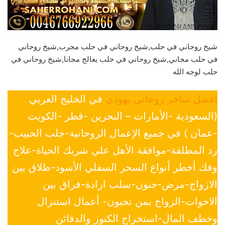
شيخ روحاني في حلب,شيخ روحاني في حلب مجرب,شيخ روحاني
في حلب مجاني,شيخ روحاني في حلب يعالج مجانا,شيخ روحاني في
حلب لوجه الله
افضل ساحر روحاني يهودي
في الخليج العربي
(السعودية -الأمارات – البحرين -قطر -الكويت
-عمان ) في جميع الإعمال الروحانية-جلب الحبيب-
رد المطلقة-موافقة الأهل علي شريك الحياة-علاج
وفك أخطر أنواع السحر السفلي الأسود-طلاق بين
الازواج-مرض-جنون-سلب ارادة-فراق بين
الاخوات-الزواج بمن تحبون- أعمال استنزال
وخطف المال-استخراج الكنوز والدفائن