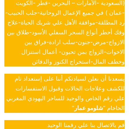
(السعودية -الأمارات – البحرين -قطر -الكويت
-عمان ) في جميع الإعمال الروحانية-جلب الحبيب-
رد المطلقة-موافقة الأهل علي شريك الحياة-علاج
وفك أخطر أنواع السحر السفلي الأسود-طلاق بين
الازواج-مرض-جنون-سلب ارادة-فراق بين
الاخوات-الزواج بمن تحبون- أعمال استنزال
وخطف المال-استخراج الكنوز والدفائن
يسعدنا أن نعلن لسيادتكم أننا على إستعداد تام
للكشف وعلاجات الحالات وقبول الاستفسارات
علي رقم الخاص والوحيد للساحر اليهودي المغربي
الحاخام “
شلومو عمار
”
قم بالاتصال بنا علي رقمنا الوحيد