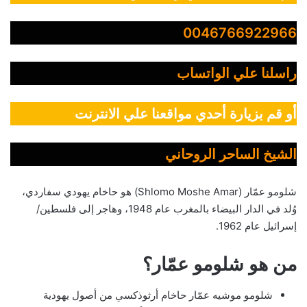
0046766922966
راسلنا علي الواتساب
أو قم بزيارة أحدي مواقعنا علي الانترنت
الشيخ الساحر الروحاني
شلومو عمّار (Shlomo Moshe Amar) هو حاخام يهودي سفاردي،
وُلد في الدار البيضاء بالمغرب عام 1948، وهاجر إلى فلسطين/
إسرائيل عام 1962.
من هو شلومو عمّار؟
شلومو موشيه عمّار حاخام أرثوذكسي من أصول يهودية