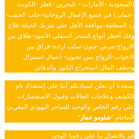
(السعودية -الأمارات – البحرين -قطر -الكويت
-عمان ) في جميع الإعمال الروحانية-جلب الحبيب-
رد المطلقة-موافقة الأهل علي شريك الحياة-علاج
وفك أخطر أنواع السحر السفلي الأسود-طلاق بين
الازواج-مرض-جنون-سلب ارادة-فراق بين
الاخوات-الزواج بمن تحبون- أعمال استنزال
وخطف المال-استخراج الكنوز والدفائن
يسعدنا أن نعلن لسيادتكم أننا على إستعداد تام
للكشف وعلاجات الحالات وقبول الاستفسارات
علي رقم الخاص والوحيد للساحر اليهودي المغربي
الحاخام “
شلومو عمار
”
قم بالاتصال بنا علي رقمنا الوحيد