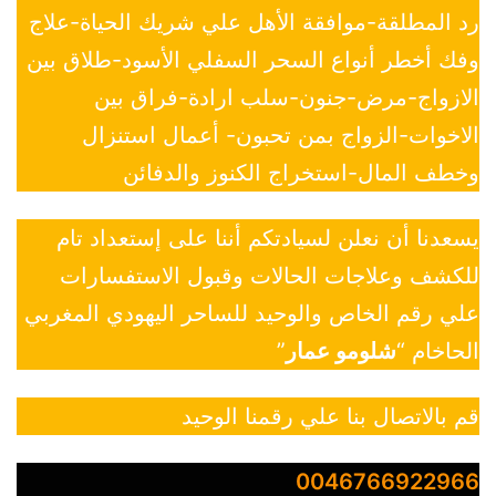
رد المطلقة-موافقة الأهل علي شريك الحياة-علاج
وفك أخطر أنواع السحر السفلي الأسود-طلاق بين
الازواج-مرض-جنون-سلب ارادة-فراق بين
الاخوات-الزواج بمن تحبون- أعمال استنزال
وخطف المال-استخراج الكنوز والدفائن
يسعدنا أن نعلن لسيادتكم أننا على إستعداد تام
للكشف وعلاجات الحالات وقبول الاستفسارات
علي رقم الخاص والوحيد للساحر اليهودي المغربي
الحاخام “
شلومو عمار
”
قم بالاتصال بنا علي رقمنا الوحيد
0046766922966