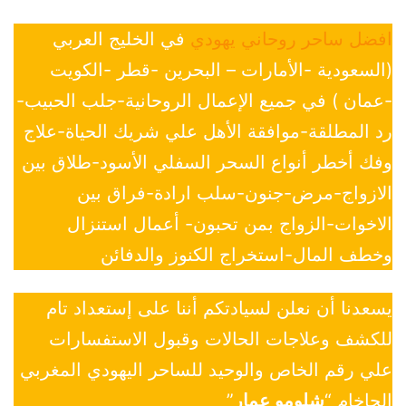
افضل ساحر روحاني يهودي
في الخليج العربي
(السعودية -الأمارات – البحرين -قطر -الكويت
-عمان ) في جميع الإعمال الروحانية-جلب الحبيب-
رد المطلقة-موافقة الأهل علي شريك الحياة-علاج
وفك أخطر أنواع السحر السفلي الأسود-طلاق بين
الازواج-مرض-جنون-سلب ارادة-فراق بين
الاخوات-الزواج بمن تحبون- أعمال استنزال
وخطف المال-استخراج الكنوز والدفائن
يسعدنا أن نعلن لسيادتكم أننا على إستعداد تام
للكشف وعلاجات الحالات وقبول الاستفسارات
علي رقم الخاص والوحيد للساحر اليهودي المغربي
الحاخام “
شلومو عمار
”