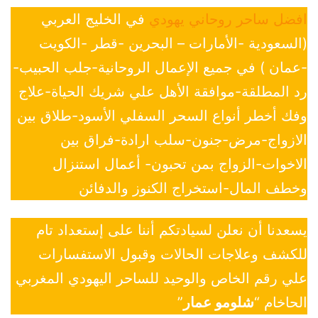
افضل ساحر روحاني يهودي
في الخليج العربي
(السعودية -الأمارات – البحرين -قطر -الكويت
-عمان ) في جميع الإعمال الروحانية-جلب الحبيب-
رد المطلقة-موافقة الأهل علي شريك الحياة-علاج
وفك أخطر أنواع السحر السفلي الأسود-طلاق بين
الازواج-مرض-جنون-سلب ارادة-فراق بين
الاخوات-الزواج بمن تحبون- أعمال استنزال
وخطف المال-استخراج الكنوز والدفائن
يسعدنا أن نعلن لسيادتكم أننا على إستعداد تام
للكشف وعلاجات الحالات وقبول الاستفسارات
علي رقم الخاص والوحيد للساحر اليهودي المغربي
الحاخام “
شلومو عمار
”