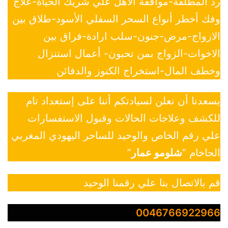
رد المطلقة-موافقة الأهل علي شريك الحياة-علاج
وفك أخطر أنواع السحر السفلي الأسود-طلاق بين
الازواج-مرض-جنون-سلب ارادة-فراق بين
الاخوات-الزواج بمن تحبون- أعمال استنزال
وخطف المال-استخراج الكنوز والدفائن
يسعدنا أن نعلن لسيادتكم أننا على إستعداد تام
للكشف وعلاجات الحالات وقبول الاستفسارات
علي رقم الخاص والوحيد للساحر اليهودي المغربي
الحاخام “
شلومو عمار
”
قم بالاتصال بنا علي رقمنا الوحيد
0046766922966