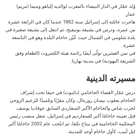
وُلد عمّار في الدار البيضاء بالمغرب لوالديه إلياهو وميما (مريم)
عمار.
هاجرت عائلته إلى إسرائيل سنة 1962 عندما كان في الرابعة عشرة
من عمره، ودرس في يشيفة بونيفيج، ثم انتقل إلى يشيفة صغيرة في
بلدة شلومي في الشمال حيث عُيّن حاخام البلدة وهو في التاسعة
عشرة.
في سن العشرين تولّى أيضًا رئاسة هيئة الكشروت (الطعام وفق
الشريعة اليهودية) في مدينة نهاريا.
مسيرته الدينية
درس عمّار القضاء الحاخامي (دايَنوث) في حيفا تحت إشراف
الحاخام يعقوب نيسان روزنثال، وكان مقرّبًا وتلميذًا للزعيم الروحي
لحزب شاس والحاخام الأكبر السفاردي السابق عوفاديا يوسف.
قبل تعيينه حاخامًا أكبر للسفارديم في إسرائيل، شغل منصب رئيس
المحكمة الحاخامية في بيتاح تكفا، ثم انتُخب عام 2002 حاخامًا أكبر
لتل أبيب، كأول حاخام أوحد للمدينة.