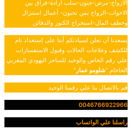
الازواج-مرض-جنون-سلب ارادة-فراق بين
الاخوات-الزواج بمن تحبون- أعمال استنزال
وخطف المال-استخراج الكنوز والدفائن
يسعدنا أن نعلن لسيادتكم أننا على إستعداد تام
للكشف وعلاجات الحالات وقبول الاستفسارات
علي رقم الخاص والوحيد للساحر اليهودي المغربي
الحاخام “
شلومو عمار
”
قم بالاتصال بنا علي رقمنا الوحيد
0046766922966
راسلنا علي الواتساب