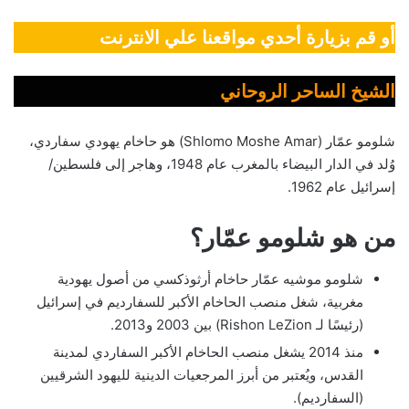
أو قم بزيارة أحدي مواقعنا علي الانترنت
الشيخ الساحر الروحاني
شلومو عمّار (Shlomo Moshe Amar) هو حاخام يهودي سفاردي،
وُلد في الدار البيضاء بالمغرب عام 1948، وهاجر إلى فلسطين/
إسرائيل عام 1962.
من هو شلومو عمّار؟
شلومو موشيه عمّار حاخام أرثوذكسي من أصول يهودية
مغربية، شغل منصب الحاخام الأكبر للسفارديم في إسرائيل
(رئيسًا لـ Rishon LeZion) بين 2003 و2013.
منذ 2014 يشغل منصب الحاخام الأكبر السفاردي لمدينة
القدس، ويُعتبر من أبرز المرجعيات الدينية لليهود الشرقيين
(السفارديم).