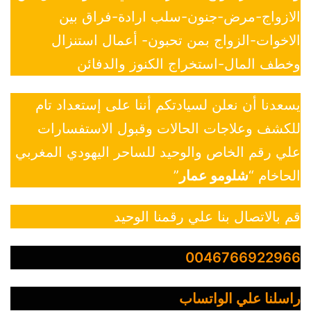
الازواج-مرض-جنون-سلب ارادة-فراق بين
الاخوات-الزواج بمن تحبون- أعمال استنزال
وخطف المال-استخراج الكنوز والدفائن
يسعدنا أن نعلن لسيادتكم أننا على إستعداد تام
للكشف وعلاجات الحالات وقبول الاستفسارات
علي رقم الخاص والوحيد للساحر اليهودي المغربي
الحاخام “
شلومو عمار
”
قم بالاتصال بنا علي رقمنا الوحيد
0046766922966
راسلنا علي الواتساب