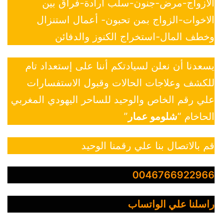
الازواج-مرض-جنون-سلب ارادة-فراق بين
الاخوات-الزواج بمن تحبون- أعمال استنزال
وخطف المال-استخراج الكنوز والدفائن
يسعدنا أن نعلن لسيادتكم أننا على إستعداد تام
للكشف وعلاجات الحالات وقبول الاستفسارات
علي رقم الخاص والوحيد للساحر اليهودي المغربي
الحاخام “
شلومو عمار
”
قم بالاتصال بنا علي رقمنا الوحيد
0046766922966
راسلنا علي الواتساب