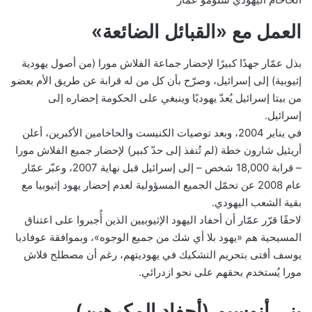
العمل مع «القبائل الضائعة»
بذل عمّار جهدًا كبيرًا لإحضار جماعة الفلاش مورا (من أصول يهودية
إثيوبية) إلى إسرائيل، وصرّح بأن كل من له قرابة عن طريق الأم بعضو
من بيتا إسرائيل يُعدّ يهوديًا وينبغي على الحكومة إحضاره إلى
إسرائيل.
في يناير 2004، وبعد توصيات الكنيست والحاخامين الأكبرين، أعلن
أريئيل شارون خطة (لم تُنفذ إلى حدّ كبير) لإحضار جميع الفلاش مورا
– قرابة 18,000 شخص – إلى إسرائيل قبل نهاية 2007، وعبّر عمّار
عام 2008 عن تحمّل الجميع المسؤولية لعدم إحضار يهود إثيوبيا مع
بقية الشعب اليهودي.
لاحقًا قرّر عمّار أن أحفاد اليهود الإثيوبيين الذين أُجبروا على اعتناق
المسيحية هم «يهود بلا أي شك من جميع الوجوه»، وبموافقة عوفاديا
يوسف أفتى بتحريم التشكيك في يهوديتهم، رغم أن مصطلح فلاش
مورا يُستخدم بحقهم على نحو ازدرائي.
بني أنوسيم (أحفاد المكرهين)