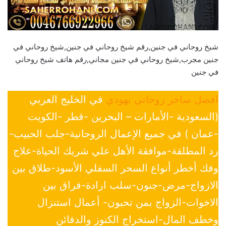
شيخ روحاني في جنين,رقم شيخ روحاني في جنين,شيخ روحاني في
جنين مجرب,شيخ روحاني في جنين مجاني,رقم هاتف شيخ روحاني
في جنين
افضل ساحر روحاني يهودي
في الخليج العربي
(السعودية -الأمارات – البحرين -قطر -الكويت
-عمان ) في جميع الإعمال الروحانية-جلب الحبيب-
رد المطلقة-موافقة الأهل علي شريك الحياة-علاج
وفك أخطر أنواع السحر السفلي الأسود-طلاق بين
الازواج-مرض-جنون-سلب ارادة-فراق بين
الاخوات-الزواج بمن تحبون- أعمال استنزال
وخطف المال-استخراج الكنوز والدفائن