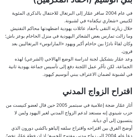
في عام 2004 سافر عمّار إلى البرتغال للاحتفال بالذكرى المئوية
لكنيس «شعاري تيكفاه» في لشبونة.
خلال زيارته التقى بأحفاد عائلات يهودية اضطهدتها محاكم التفتيش
وما زالت تمارس بعض الشعائر اليهودية في منزل الحاخام بوعز باش؛
وكان لقاءً نادرًا بين حاخام أكبر ويهود «المارانوس» البرتغاليين بعد
قرون.
وعد عمّار بتشكيل لجنة لدراسة الوضع الهالاخي (الشرعي) لهذه
الجماعة، لكن تأخّر عمل اللجنة دفع إلى تأسيس جماعة يهودية ثانية
في لشبونة لضمان الاعتراف ببني أنوسيم كيهود.
اقتراح الزواج المدني
أثار عمّار ضجة إعلامية في سبتمبر 2005 حين قال لعضو كنيست من
حزب شينوي إنه مستعد لدعم الزواج المدني لغير اليهود ولمن لا
ينتسبون إلى أي ديانة.
أوضح الفرق بين اقتراحه واقتراح سلفه إلياهو باكشي دورون الذي
دعا عام 2004 إلى زواج مدني مفتوح للجميع؛ إذ إن خطة عمّار تخصّ