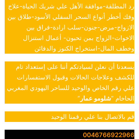
رد المطلقة-موافقة الأهل علي شريك الحياة-علاج
وفك أخطر أنواع السحر السفلي الأسود-طلاق بين
الازواج-مرض-جنون-سلب ارادة-فراق بين
الاخوات-الزواج بمن تحبون- أعمال استنزال
وخطف المال-استخراج الكنوز والدفائن
يسعدنا أن نعلن لسيادتكم أننا على إستعداد تام
للكشف وعلاجات الحالات وقبول الاستفسارات
علي رقم الخاص والوحيد للساحر اليهودي المغربي
الحاخام “
شلومو عمار
”
قم بالاتصال بنا علي رقمنا الوحيد
0046766922966