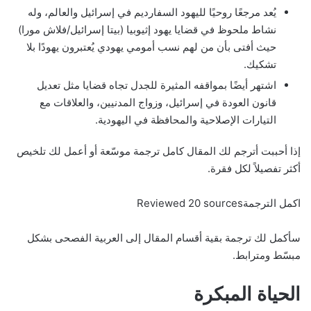
يُعد مرجعًا روحيًا لليهود السفارديم في إسرائيل والعالم، وله
نشاط ملحوظ في قضايا يهود إثيوبيا (بيتا إسرائيل/فلاش مورا)
حيث أفتى بأن من لهم نسب أمومي يهودي يُعتبرون يهودًا بلا
تشكيك.
اشتهر أيضًا بمواقفه المثيرة للجدل تجاه قضايا مثل تعديل
قانون العودة في إسرائيل، وزواج المدنيين، والعلاقات مع
التيارات الإصلاحية والمحافظة في اليهودية.
إذا أحببت أترجم لك المقال كامل ترجمة موسّعة أو أعمل لك تلخيص
أكثر تفصيلاً لكل فقرة.
اكمل الترجمةReviewed 20 sources
سأكمل لك ترجمة بقية أقسام المقال إلى العربية الفصحى بشكل
مبسّط ومترابط.
الحياة المبكرة