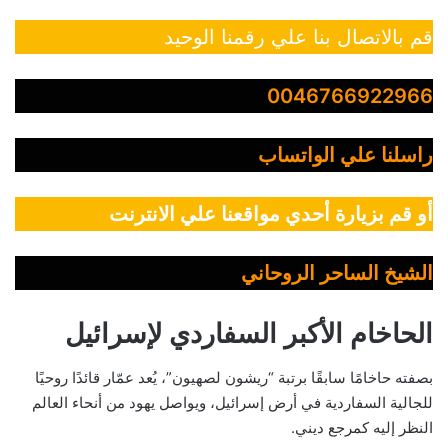
قم بالاتصال بنا علي رقمنا الوحيد
0046766922966
راسلنا علي الواتساب
أو قم بزيارة أحدي مواقعنا علي الانترنت
الشيخ الساحر الروحاني
الحاخام الأكبر السفاردي لإسرائيل
بصفته حاخامًا سابقًا برتبة “ريشون لصهيون”، يُعد عمّار قائدًا روحيًا
للجالية السفاردية في أرض إسرائيل، ويواصل يهود من أنحاء العالم
النظر إليه كمرجع ديني.