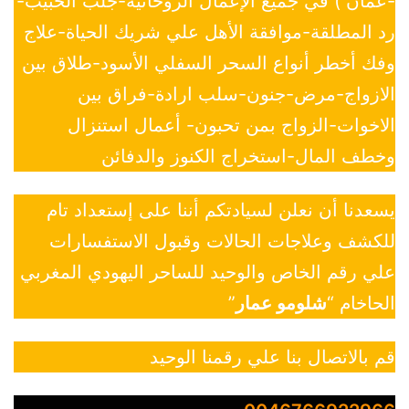
-عمان ) في جميع الإعمال الروحانية-جلب الحبيب-
رد المطلقة-موافقة الأهل علي شريك الحياة-علاج
وفك أخطر أنواع السحر السفلي الأسود-طلاق بين
الازواج-مرض-جنون-سلب ارادة-فراق بين
الاخوات-الزواج بمن تحبون- أعمال استنزال
وخطف المال-استخراج الكنوز والدفائن
يسعدنا أن نعلن لسيادتكم أننا على إستعداد تام
للكشف وعلاجات الحالات وقبول الاستفسارات
علي رقم الخاص والوحيد للساحر اليهودي المغربي
الحاخام “
شلومو عمار
”
قم بالاتصال بنا علي رقمنا الوحيد