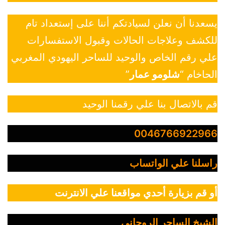
يسعدنا أن نعلن لسيادتكم أننا على إستعداد تام
للكشف وعلاجات الحالات وقبول الاستفسارات
علي رقم الخاص والوحيد للساحر اليهودي المغربي
الحاخام “
شلومو عمار
”
قم بالاتصال بنا علي رقمنا الوحيد
0046766922966
راسلنا علي الواتساب
أو قم بزيارة أحدي مواقعنا علي الانترنت
الشيخ الساحر الروحاني