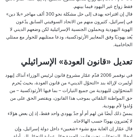
فقط زواج غير اليهود فيما بينهم.
قال إن اقتراحه يهدف إلى حل مشكلة نحو 300 ألف مهاجر «بلا دين»
في إسرائيل، كثيرون منهم من الاتحاد السوفيتي السابق يدّعون
الهوية اليهودية ويحملون الجنسية الإسرائيلية لكن وضعهم الديني لا
يُعد يهوديًا وفق المعايير الأرثوذكسية، ودعا ممثليهم للحوار مع ممثلي
الحاخامية.
تعديل «قانون العودة» الإسرائيلي
في نوفمبر 2006 قدّم عمّار مشروع قانون لرئيس الوزراء آنذاك إيهود
أولمرت لإزالة بند «التحوّل الديني» من قانون العودة، بحيث يُحرم
المتحوّلون لليهودية من جميع التيارات – بما فيها الأرثوذكسية – من
حق المواطنة التلقائي بموجب هذا القانون، ويقتصر الحق على من
وُلدوا لأم يهودية.
يمسّ ذلك أيضًا مَن لهم أم أو جدّ يهودي واحد فقط، إذ إن بعض هؤلاء
لا يُعتبرون يهودًا حسب الهالاخاه.
قال عمّار إن الغاية منع نشوء «شعبين» داخل دولة إسرائيل، وإن
إدخال المتحوّلين تحت قانون العودة حوّل عملية التحوّل إلى أداة