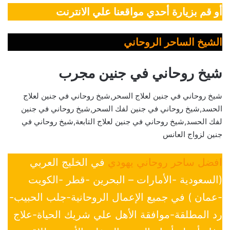
أو قم بزيارة أحدي مواقعنا علي الانترنت
الشيخ الساحر الروحاني
شيخ روحاني في جنين مجرب
شيخ روحاني في جنين لعلاج السحر,شيخ روحاني في جنين لعلاج
الحسد,شيخ روحاني في جنين لفك السحر,شيخ روحاني في جنين
لفك الحسد,شيخ روحاني في جنين لعلاج التابعة,شيخ روحاني في
جنين لزواج العانس
افضل ساحر روحاني يهودي
في الخليج العربي
(السعودية -الأمارات – البحرين -قطر -الكويت
-عمان ) في جميع الإعمال الروحانية-جلب الحبيب-
رد المطلقة-موافقة الأهل علي شريك الحياة-علاج