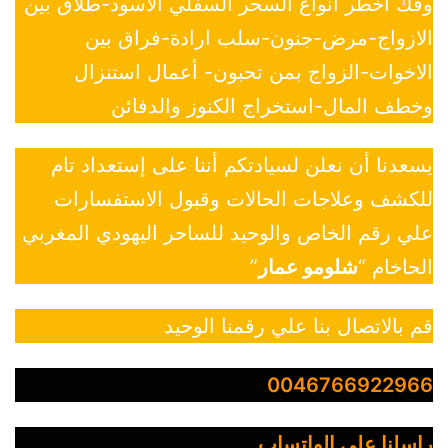
وفك أخطر أنواع السحر السفلي الأسود-طلاق بين
الازواج-مرض-جنون-سلب ارادة-فراق بين
الاخوات-الزواج بمن تحبون- أعمال استنزال
وخطف المال-استخراج الكنوز والدفائن
يسعدنا أن نعلن لسيادتكم أننا على إستعداد تام
للكشف وعلاجات الحالات وقبول الاستفسارات
علي رقم الخاص والوحيد للساحر اليهودي المغربي
الحاخام “
شلومو عمار
”
قم بالاتصال بنا علي رقمنا الوحيد
0046766922966
راسلنا علي الواتساب