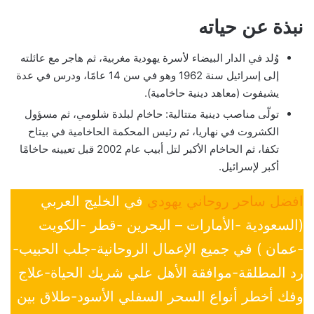
نبذة عن حياته
وُلد في الدار البيضاء لأسرة يهودية مغربية، ثم هاجر مع عائلته
إلى إسرائيل سنة 1962 وهو في سن 14 عامًا، ودرس في عدة
يشيفوت (معاهد دينية حاخامية).
تولّى مناصب دينية متتالية: حاخام لبلدة شلومي، ثم مسؤول
الكشروت في نهاريا، ثم رئيس المحكمة الحاخامية في بيتاح
تكفا، ثم الحاخام الأكبر لتل أبيب عام 2002 قبل تعيينه حاخامًا
أكبر لإسرائيل.
افضل ساحر روحاني يهودي
في الخليج العربي
(السعودية -الأمارات – البحرين -قطر -الكويت
-عمان ) في جميع الإعمال الروحانية-جلب الحبيب-
رد المطلقة-موافقة الأهل علي شريك الحياة-علاج
وفك أخطر أنواع السحر السفلي الأسود-طلاق بين