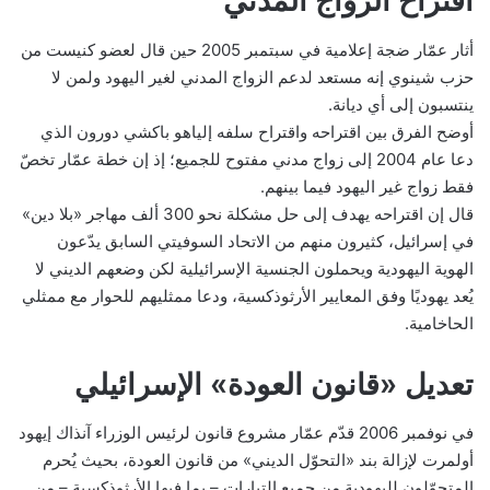
اقتراح الزواج المدني
أثار عمّار ضجة إعلامية في سبتمبر 2005 حين قال لعضو كنيست من
حزب شينوي إنه مستعد لدعم الزواج المدني لغير اليهود ولمن لا
ينتسبون إلى أي ديانة.
أوضح الفرق بين اقتراحه واقتراح سلفه إلياهو باكشي دورون الذي
دعا عام 2004 إلى زواج مدني مفتوح للجميع؛ إذ إن خطة عمّار تخصّ
فقط زواج غير اليهود فيما بينهم.
قال إن اقتراحه يهدف إلى حل مشكلة نحو 300 ألف مهاجر «بلا دين»
في إسرائيل، كثيرون منهم من الاتحاد السوفيتي السابق يدّعون
الهوية اليهودية ويحملون الجنسية الإسرائيلية لكن وضعهم الديني لا
يُعد يهوديًا وفق المعايير الأرثوذكسية، ودعا ممثليهم للحوار مع ممثلي
الحاخامية.
تعديل «قانون العودة» الإسرائيلي
في نوفمبر 2006 قدّم عمّار مشروع قانون لرئيس الوزراء آنذاك إيهود
أولمرت لإزالة بند «التحوّل الديني» من قانون العودة، بحيث يُحرم
المتحوّلون لليهودية من جميع التيارات – بما فيها الأرثوذكسية – من