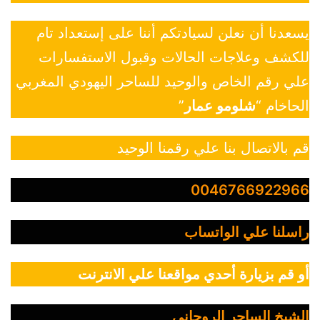
يسعدنا أن نعلن لسيادتكم أننا على إستعداد تام
للكشف وعلاجات الحالات وقبول الاستفسارات
علي رقم الخاص والوحيد للساحر اليهودي المغربي
الحاخام “
شلومو عمار
”
قم بالاتصال بنا علي رقمنا الوحيد
0046766922966
راسلنا علي الواتساب
أو قم بزيارة أحدي مواقعنا علي الانترنت
الشيخ الساحر الروحاني