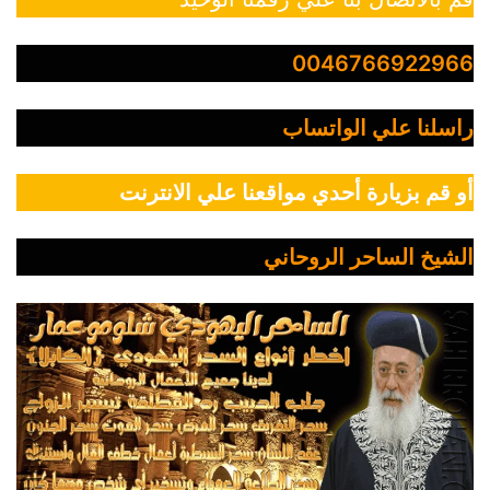
0046766922966
راسلنا علي الواتساب
أو قم بزيارة أحدي مواقعنا علي الانترنت
الشيخ الساحر الروحاني