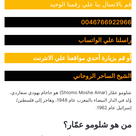
قم بالاتصال بنا علي رقمنا الوحيد
0046766922966
راسلنا علي الواتساب
أو قم بزيارة أحدي مواقعنا علي الانترنت
الشيخ الساحر الروحاني
شلومو عمّار (Shlomo Moshe Amar) هو حاخام يهودي سفاردي،
وُلد في الدار البيضاء بالمغرب عام 1948، وهاجر إلى فلسطين/
إسرائيل عام 1962.
من هو شلومو عمّار؟