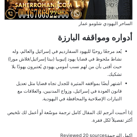
الساحر اليهودي شلومو عمار
أدواره ومواقفه البارزة
يُعد مرجعًا روحيًا لليهود السفارديم في إسرائيل والعالم، وله
نشاط ملحوظ في قضايا يهود إثيوبيا (بيتا إسرائيل/فلاش مورا)
حيث أفتى بأن من لهم نسب أمومي يهودي يُعتبرون يهودًا بلا
تشكيك.
اشتهر أيضًا بمواقفه المثيرة للجدل تجاه قضايا مثل تعديل
قانون العودة في إسرائيل، وزواج المدنيين، والعلاقات مع
التيارات الإصلاحية والمحافظة في اليهودية.
إذا أحببت أترجم لك المقال كامل ترجمة موسّعة أو أعمل لك تلخيص
أكثر تفصيلاً لكل فقرة.
اكمل الترجمةReviewed 20 sources