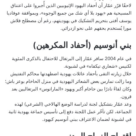
لاحقًا قرّر عمّار أن أحفاد اليهود الإثيوبيين الذين أُجبروا على اعتناق
المسيحية هم «يهود بلا أي شك من جميع الوجوه»، وبموافقة عوفاديا
يوسف أفتى بتحريم التشكيك في يهوديتهم، رغم أن مصطلح فلاش
مورا يُستخدم بحقهم على نحو ازدرائي.
بني أنوسيم (أحفاد المكرهين)
في عام 2004 سافر عمّار إلى البرتغال للاحتفال بالذكرى المئوية
لكنيس «شعاري تيكفاه» في لشبونة.
خلال زيارته التقى بأحفاد عائلات يهودية اضطهدتها محاكم التفتيش
وما زالت تمارس بعض الشعائر اليهودية في منزل الحاخام بوعز باش؛
وكان لقاءً نادرًا بين حاخام أكبر ويهود «المارانوس» البرتغاليين بعد
قرون.
وعد عمّار بتشكيل لجنة لدراسة الوضع الهالاخي (الشرعي) لهذه
الجماعة، لكن تأخّر عمل اللجنة دفع إلى تأسيس جماعة يهودية ثانية
في لشبونة لضمان الاعتراف ببني أنوسيم كيهود.