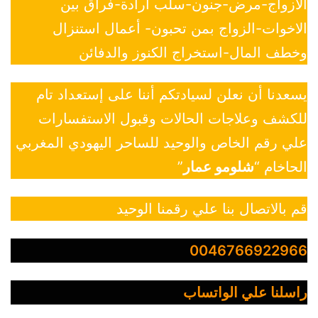
الازواج-مرض-جنون-سلب ارادة-فراق بين
الاخوات-الزواج بمن تحبون- أعمال استنزال
وخطف المال-استخراج الكنوز والدفائن
يسعدنا أن نعلن لسيادتكم أننا على إستعداد تام
للكشف وعلاجات الحالات وقبول الاستفسارات
علي رقم الخاص والوحيد للساحر اليهودي المغربي
الحاخام “
شلومو عمار
”
قم بالاتصال بنا علي رقمنا الوحيد
0046766922966
راسلنا علي الواتساب