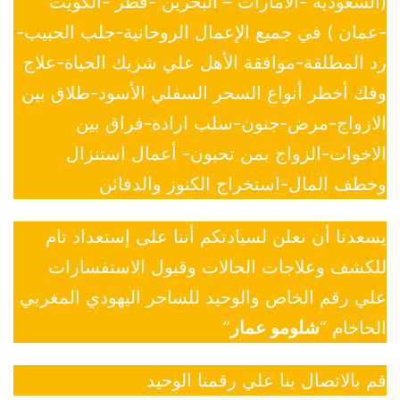
(السعودية -الأمارات – البحرين -قطر -الكويت
-عمان ) في جميع الإعمال الروحانية-جلب الحبيب-
رد المطلقة-موافقة الأهل علي شريك الحياة-علاج
وفك أخطر أنواع السحر السفلي الأسود-طلاق بين
الازواج-مرض-جنون-سلب ارادة-فراق بين
الاخوات-الزواج بمن تحبون- أعمال استنزال
وخطف المال-استخراج الكنوز والدفائن
يسعدنا أن نعلن لسيادتكم أننا على إستعداد تام
للكشف وعلاجات الحالات وقبول الاستفسارات
علي رقم الخاص والوحيد للساحر اليهودي المغربي
الحاخام “
شلومو عمار
”
قم بالاتصال بنا علي رقمنا الوحيد