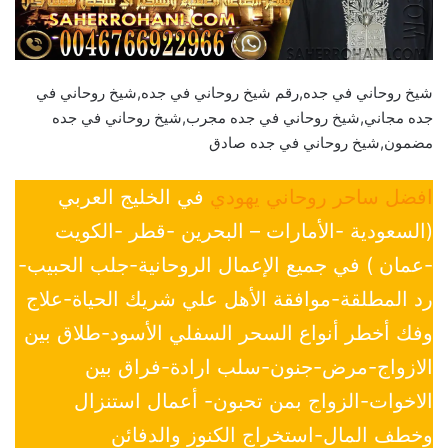
شيخ روحاني في جده,رقم شيخ روحاني في جده,شيخ روحاني في
جده مجاني,شيخ روحاني في جده مجرب,شيخ روحاني في جده
مضمون,شيخ روحاني في جده صادق
افضل ساحر روحاني يهودي
في الخليج العربي
(السعودية -الأمارات – البحرين -قطر -الكويت
-عمان ) في جميع الإعمال الروحانية-جلب الحبيب-
رد المطلقة-موافقة الأهل علي شريك الحياة-علاج
وفك أخطر أنواع السحر السفلي الأسود-طلاق بين
الازواج-مرض-جنون-سلب ارادة-فراق بين
الاخوات-الزواج بمن تحبون- أعمال استنزال
وخطف المال-استخراج الكنوز والدفائن