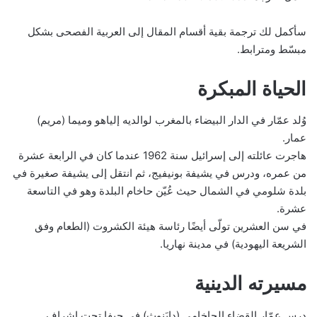
سأكمل لك ترجمة بقية أقسام المقال إلى العربية الفصحى بشكل
مبسّط ومترابط.
الحياة المبكرة
وُلد عمّار في الدار البيضاء بالمغرب لوالديه إلياهو وميما (مريم)
عمار.
هاجرت عائلته إلى إسرائيل سنة 1962 عندما كان في الرابعة عشرة
من عمره، ودرس في يشيفة بونيفيج، ثم انتقل إلى يشيفة صغيرة في
بلدة شلومي في الشمال حيث عُيّن حاخام البلدة وهو في التاسعة
عشرة.
في سن العشرين تولّى أيضًا رئاسة هيئة الكشروت (الطعام وفق
الشريعة اليهودية) في مدينة نهاريا.
مسيرته الدينية
درس عمّار القضاء الحاخامي (دايَنوث) في حيفا تحت إشراف