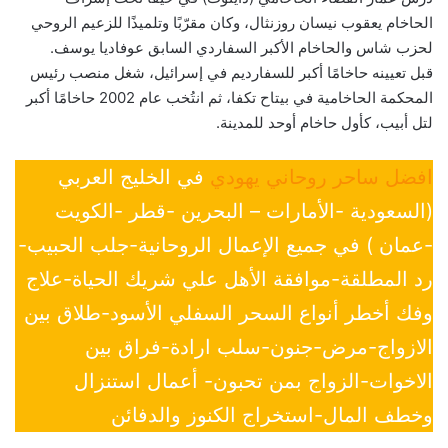
الحاخام يعقوب نيسان روزنثال، وكان مقرّبًا وتلميذًا للزعيم الروحي
لحزب شاس والحاخام الأكبر السفاردي السابق عوفاديا يوسف.
قبل تعيينه حاخامًا أكبر للسفارديم في إسرائيل، شغل منصب رئيس
المحكمة الحاخامية في بيتاح تكفا، ثم انتُخب عام 2002 حاخامًا أكبر
لتل أبيب، كأول حاخام أوحد للمدينة.
افضل ساحر روحاني يهودي
في الخليج العربي
(السعودية -الأمارات – البحرين -قطر -الكويت
-عمان ) في جميع الإعمال الروحانية-جلب الحبيب-
رد المطلقة-موافقة الأهل علي شريك الحياة-علاج
وفك أخطر أنواع السحر السفلي الأسود-طلاق بين
الازواج-مرض-جنون-سلب ارادة-فراق بين
الاخوات-الزواج بمن تحبون- أعمال استنزال
وخطف المال-استخراج الكنوز والدفائن