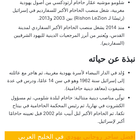
شلومو موشيه عمّار حاخام أرثوذكسي من أصول يهودية
مغربية، شغل منصب الحاخام الأكبر للسفارديم في إسرائيل
(رئيسًا لـ Rishon LeZion) بين 2003 و2013.
منذ 2014 يشغل منصب الحاخام الأكبر السفاردي لمدينة
القدس، ويُعتبر من أبرز المرجعيات الدينية لليهود الشرقيين
(السفارديم).
نبذة عن حياته
وُلد في الدار البيضاء لأسرة يهودية مغربية، ثم هاجر مع عائلته
إلى إسرائيل سنة 1962 وهو في سن 14 عامًا، ودرس في عدة
يشيفوت (معاهد دينية حاخامية).
تولّى مناصب دينية متتالية: حاخام لبلدة شلومي، ثم مسؤول
الكشروت في نهاريا، ثم رئيس المحكمة الحاخامية في بيتاح
تكفا، ثم الحاخام الأكبر لتل أبيب عام 2002 قبل تعيينه حاخامًا
أكبر لإسرائيل.
افضل ساحر روحاني يهودي
في الخليج العربي