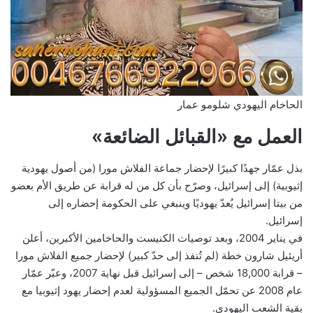
الحاخام اليهودي شلومو عمار
العمل مع «القبائل الضائعة»
بذل عمّار جهدًا كبيرًا لإحضار جماعة الفلاش مورا (من أصول يهودية
إثيوبية) إلى إسرائيل، وصرّح بأن كل من له قرابة عن طريق الأم بعضو
من بيتا إسرائيل يُعدّ يهوديًا وينبغي على الحكومة إحضاره إلى
إسرائيل.
في يناير 2004، وبعد توصيات الكنيست والحاخامين الأكبرين، أعلن
أريئيل شارون خطة (لم تُنفذ إلى حدّ كبير) لإحضار جميع الفلاش مورا
– قرابة 18,000 شخص – إلى إسرائيل قبل نهاية 2007، وعبّر عمّار
عام 2008 عن تحمّل الجميع المسؤولية لعدم إحضار يهود إثيوبيا مع
بقية الشعب اليهودي.