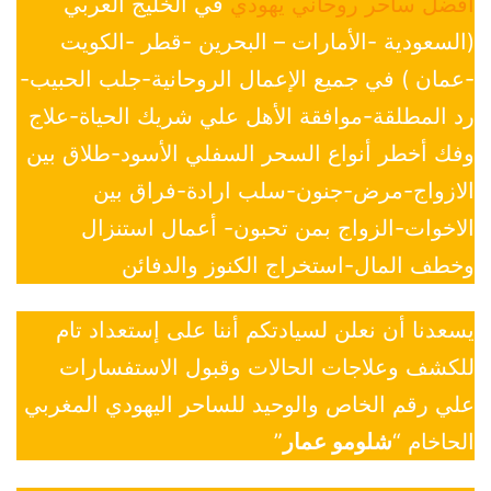
افضل ساحر روحاني يهودي
في الخليج العربي
(السعودية -الأمارات – البحرين -قطر -الكويت
-عمان ) في جميع الإعمال الروحانية-جلب الحبيب-
رد المطلقة-موافقة الأهل علي شريك الحياة-علاج
وفك أخطر أنواع السحر السفلي الأسود-طلاق بين
الازواج-مرض-جنون-سلب ارادة-فراق بين
الاخوات-الزواج بمن تحبون- أعمال استنزال
وخطف المال-استخراج الكنوز والدفائن
يسعدنا أن نعلن لسيادتكم أننا على إستعداد تام
للكشف وعلاجات الحالات وقبول الاستفسارات
علي رقم الخاص والوحيد للساحر اليهودي المغربي
الحاخام “
شلومو عمار
”