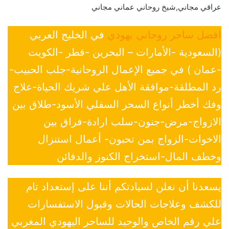
عراقي مجاني,شيخ روحاني عماني مجاني
افضل ساحر روحاني يهودي
في الخليج العربي
(السعودية -الأمارات – البحرين -قطر -الكويت
-عمان ) في جميع الإعمال الروحانية-جلب الحبيب-
رد المطلقة-موافقة الأهل علي شريك الحياة-علاج
وفك أخطر أنواع السحر السفلي الأسود-طلاق بين
الازواج-مرض-جنون-سلب ارادة-فراق بين
الاخوات-الزواج بمن تحبون- أعمال استنزال
وخطف المال-استخراج الكنوز والدفائن
يسعدنا أن نعلن لسيادتكم أننا على إستعداد تام
للكشف وعلاجات الحالات وقبول الاستفسارات
علي رقم الخاص والوحيد للساحر اليهودي المغربي