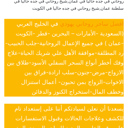
روحاني في جده حاليا في عمان,شيخ روحاني في جده حاليا في
سلطنة عمان,شيخ روحاني في جده حاليا في الكويت
افضل ساحر روحاني يهودي
في الخليج العربي
(السعودية -الأمارات – البحرين -قطر -الكويت
-عمان ) في جميع الإعمال الروحانية-جلب الحبيب-
رد المطلقة-موافقة الأهل علي شريك الحياة-علاج
وفك أخطر أنواع السحر السفلي الأسود-طلاق بين
الازواج-مرض-جنون-سلب ارادة-فراق بين
الاخوات-الزواج بمن تحبون- أعمال استنزال
وخطف المال-استخراج الكنوز والدفائن
يسعدنا أن نعلن لسيادتكم أننا على إستعداد تام
للكشف وعلاجات الحالات وقبول الاستفسارات