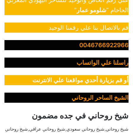
علي رقم الخاص والوحيد للساحر اليهودي المغربي
الحاخام “
شلومو عمار
”
قم بالاتصال بنا علي رقمنا الوحيد
0046766922966
راسلنا علي الواتساب
أو قم بزيارة أحدي مواقعنا علي الانترنت
الشيخ الساحر الروحاني
شيخ روحاني في جده مضمون
شيخ روحاني,شيخ روحاني سعودي,شيخ روحاني عراقي,شيخ روحاني