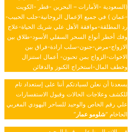
(السعودية -الأمارات – البحرين -قطر -الكويت
-عمان ) في جميع الإعمال الروحانية-جلب الحبيب-
رد المطلقة-موافقة الأهل علي شريك الحياة-علاج
وفك أخطر أنواع السحر السفلي الأسود-طلاق بين
الازواج-مرض-جنون-سلب ارادة-فراق بين
الاخوات-الزواج بمن تحبون- أعمال استنزال
وخطف المال-استخراج الكنوز والدفائن
يسعدنا أن نعلن لسيادتكم أننا على إستعداد تام
للكشف وعلاجات الحالات وقبول الاستفسارات
علي رقم الخاص والوحيد للساحر اليهودي المغربي
الحاخام “
شلومو عمار
”
قم بالاتصال بنا علي رقمنا الوحيد