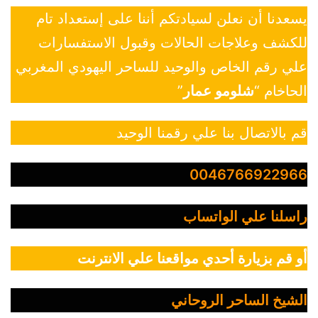
يسعدنا أن نعلن لسيادتكم أننا على إستعداد تام
للكشف وعلاجات الحالات وقبول الاستفسارات
علي رقم الخاص والوحيد للساحر اليهودي المغربي
الحاخام “
شلومو عمار
”
قم بالاتصال بنا علي رقمنا الوحيد
0046766922966
راسلنا علي الواتساب
أو قم بزيارة أحدي مواقعنا علي الانترنت
الشيخ الساحر الروحاني