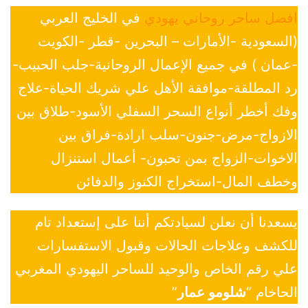
افضل ساحر روحاني يهودي
في الخليج العربي
(السعودية -الأمارات – البحرين -قطر -الكويت
-عمان ) في جميع الإعمال الروحانية-جلب الحبيب-
رد المطلقة-موافقة الأهل علي شريك الحياة-علاج
وفك أخطر أنواع السحر السفلي الأسود-طلاق بين
الازواج-مرض-جنون-سلب ارادة-فراق بين
الاخوات-الزواج بمن تحبون- أعمال استنزال
وخطف المال-استخراج الكنوز والدفائن
يسعدنا أن نعلن لسيادتكم أننا على إستعداد تام
للكشف وعلاجات الحالات وقبول الاستفسارات
علي رقم الخاص والوحيد للساحر اليهودي المغربي
الحاخام “
شلومو عمار
”