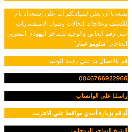
يسعدنا أن نعلن لسيادتكم أننا على إستعداد تام
للكشف وعلاجات الحالات وقبول الاستفسارات
علي رقم الخاص والوحيد للساحر اليهودي المغربي
الحاخام “
شلومو عمار
”
قم بالاتصال بنا علي رقمنا الوحيد
0046766922966
راسلنا علي الواتساب
أو قم بزيارة أحدي مواقعنا علي الانترنت
الشيخ الساحر الروحاني