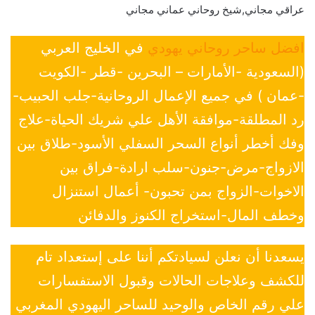
عراقي مجاني,شيخ روحاني عماني مجاني
افضل ساحر روحاني يهودي
في الخليج العربي
(السعودية -الأمارات – البحرين -قطر -الكويت
-عمان ) في جميع الإعمال الروحانية-جلب الحبيب-
رد المطلقة-موافقة الأهل علي شريك الحياة-علاج
وفك أخطر أنواع السحر السفلي الأسود-طلاق بين
الازواج-مرض-جنون-سلب ارادة-فراق بين
الاخوات-الزواج بمن تحبون- أعمال استنزال
وخطف المال-استخراج الكنوز والدفائن
يسعدنا أن نعلن لسيادتكم أننا على إستعداد تام
للكشف وعلاجات الحالات وقبول الاستفسارات
علي رقم الخاص والوحيد للساحر اليهودي المغربي