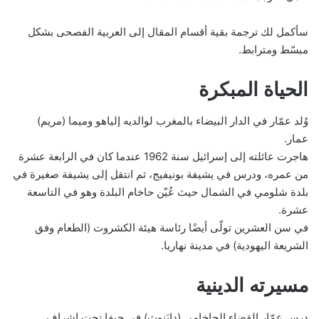
سأكمل لك ترجمة بقية أقسام المقال إلى العربية الفصحى بشكل
مبسّط ومترابط.
الحياة المبكرة
وُلد عمّار في الدار البيضاء بالمغرب لوالديه إلياهو وميما (مريم)
عمار.
هاجرت عائلته إلى إسرائيل سنة 1962 عندما كان في الرابعة عشرة
من عمره، ودرس في يشيفة بونيفيج، ثم انتقل إلى يشيفة صغيرة في
بلدة شلومي في الشمال حيث عُيّن حاخام البلدة وهو في التاسعة
عشرة.
في سن العشرين تولّى أيضًا رئاسة هيئة الكشروت (الطعام وفق
الشريعة اليهودية) في مدينة نهاريا.
مسيرته الدينية
درس عمّار القضاء الحاخامي (دايَنوث) في حيفا تحت إشراف