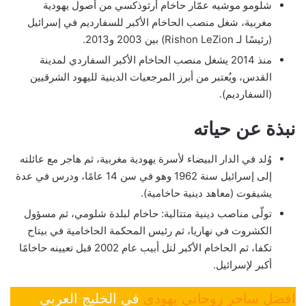
شلومو موشيه عمّار حاخام أرثوذكسي من أصول يهودية
مغربية، شغل منصب الحاخام الأكبر للسفارديم في إسرائيل
(رئيسًا لـ Rishon LeZion) بين 2003 و2013.
منذ 2014 يشغل منصب الحاخام الأكبر السفاردي لمدينة
القدس، ويُعتبر من أبرز المرجعيات الدينية لليهود الشرقيين
(السفارديم).
نبذة عن حياته
وُلد في الدار البيضاء لأسرة يهودية مغربية، ثم هاجر مع عائلته
إلى إسرائيل سنة 1962 وهو في سن 14 عامًا، ودرس في عدة
يشيفوت (معاهد دينية حاخامية).
تولّى مناصب دينية متتالية: حاخام لبلدة شلومي، ثم مسؤول
الكشروت في نهاريا، ثم رئيس المحكمة الحاخامية في بيتاح
تكفا، ثم الحاخام الأكبر لتل أبيب عام 2002 قبل تعيينه حاخامًا
أكبر لإسرائيل.
افضل ساحر روحاني يهودي
في الخليج العربي