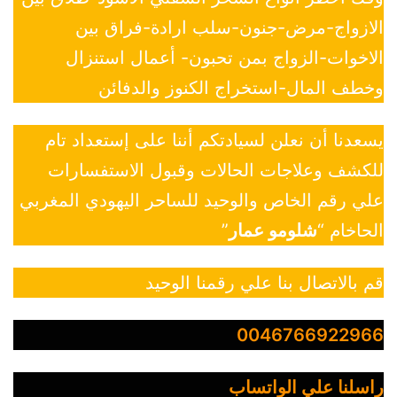
الازواج-مرض-جنون-سلب ارادة-فراق بين
الاخوات-الزواج بمن تحبون- أعمال استنزال
وخطف المال-استخراج الكنوز والدفائن
يسعدنا أن نعلن لسيادتكم أننا على إستعداد تام
للكشف وعلاجات الحالات وقبول الاستفسارات
علي رقم الخاص والوحيد للساحر اليهودي المغربي
الحاخام “
شلومو عمار
”
قم بالاتصال بنا علي رقمنا الوحيد
0046766922966
راسلنا علي الواتساب