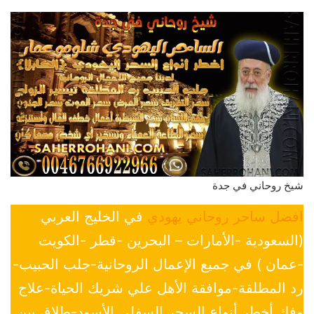
شيخ روحاني في جدة
افضل ساحر روحاني يهودي
في الخليج العربي
(السعودية -الأمارات – البحرين -قطر -الكويت
-عمان ) في جميع الإعمال الروحانية-جلب الحبيب-
رد المطلقة-موافقة الأهل علي شريك الحياة-علاج
وفك أخطر أنواع السحر السفلي الأسود-طلاق بين