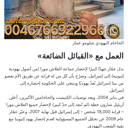
الحاخام اليهودي شلومو عمار
العمل مع «القبائل الضائعة»
بذل عمّار جهدًا كبيرًا لإحضار جماعة الفلاش مورا (من أصول يهودية
إثيوبية) إلى إسرائيل، وصرّح بأن كل من له قرابة عن طريق الأم بعضو
من بيتا إسرائيل يُعدّ يهوديًا وينبغي على الحكومة إحضاره إلى
إسرائيل.
في يناير 2004، وبعد توصيات الكنيست والحاخامين الأكبرين، أعلن
أريئيل شارون خطة (لم تُنفذ إلى حدّ كبير) لإحضار جميع الفلاش مورا
– قرابة 18,000 شخص – إلى إسرائيل قبل نهاية 2007، وعبّر عمّار
عام 2008 عن تحمّل الجميع المسؤولية لعدم إحضار يهود إثيوبيا مع
بقية الشعب اليهودي.