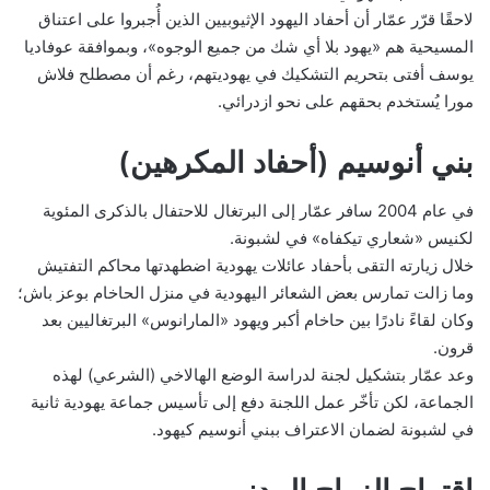
لاحقًا قرّر عمّار أن أحفاد اليهود الإثيوبيين الذين أُجبروا على اعتناق
المسيحية هم «يهود بلا أي شك من جميع الوجوه»، وبموافقة عوفاديا
يوسف أفتى بتحريم التشكيك في يهوديتهم، رغم أن مصطلح فلاش
مورا يُستخدم بحقهم على نحو ازدرائي.
بني أنوسيم (أحفاد المكرهين)
في عام 2004 سافر عمّار إلى البرتغال للاحتفال بالذكرى المئوية
لكنيس «شعاري تيكفاه» في لشبونة.
خلال زيارته التقى بأحفاد عائلات يهودية اضطهدتها محاكم التفتيش
وما زالت تمارس بعض الشعائر اليهودية في منزل الحاخام بوعز باش؛
وكان لقاءً نادرًا بين حاخام أكبر ويهود «المارانوس» البرتغاليين بعد
قرون.
وعد عمّار بتشكيل لجنة لدراسة الوضع الهالاخي (الشرعي) لهذه
الجماعة، لكن تأخّر عمل اللجنة دفع إلى تأسيس جماعة يهودية ثانية
في لشبونة لضمان الاعتراف ببني أنوسيم كيهود.