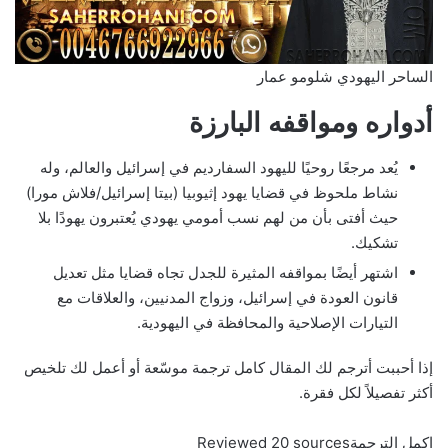
الساحر اليهودي شلومو عمار
أدواره ومواقفه البارزة
يُعد مرجعًا روحيًا لليهود السفارديم في إسرائيل والعالم، وله
نشاط ملحوظ في قضايا يهود إثيوبيا (بيتا إسرائيل/فلاش مورا)
حيث أفتى بأن من لهم نسب أمومي يهودي يُعتبرون يهودًا بلا
تشكيك.
اشتهر أيضًا بمواقفه المثيرة للجدل تجاه قضايا مثل تعديل
قانون العودة في إسرائيل، وزواج المدنيين، والعلاقات مع
التيارات الإصلاحية والمحافظة في اليهودية.
إذا أحببت أترجم لك المقال كامل ترجمة موسّعة أو أعمل لك تلخيص
أكثر تفصيلاً لكل فقرة.
اكمل الترجمةReviewed 20 sources