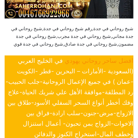
شيخ روحاني في جدة,رقم شيخ روحاني في جدة,شيخ روحاني في
جدة مجاني,شيخ روحاني في جدة مجرب,شيخ روحاني في جدة
مضمون,شيخ روحاني في جدة صادق,شيخ روحاني في جدة قوي
افضل ساحر روحاني يهودي
في الخليج العربي
(السعودية -الأمارات – البحرين -قطر -الكويت
-عمان ) في جميع الإعمال الروحانية-جلب الحبيب-
رد المطلقة-موافقة الأهل علي شريك الحياة-علاج
وفك أخطر أنواع السحر السفلي الأسود-طلاق بين
الازواج-مرض-جنون-سلب ارادة-فراق بين
الاخوات-الزواج بمن تحبون- أعمال استنزال
وخطف المال-استخراج الكنوز والدفائن