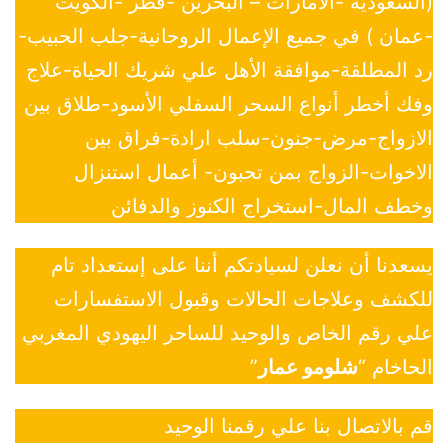
(السعودية -الأمارات – البحرين -قطر -الكويت
-عمان ) في جميع الإعمال الروحانية-جلب الحبيب-
رد المطلقة-موافقة الأهل علي شريك الحياة-علاج
وفك أخطر أنواع السحر السفلي الأسود-طلاق بين
الازواج-مرض-جنون-سلب ارادة-فراق بين
الاخوات-الزواج بمن تحبون- أعمال استنزال
وخطف المال-استخراج الكنوز والدفائن
يسعدنا أن نعلن لسيادتكم أننا على إستعداد تام
للكشف وعلاجات الحالات وقبول الاستفسارات
علي رقم الخاص والوحيد للساحر اليهودي المغربي
الحاخام “
شلومو عمار
”
قم بالاتصال بنا علي رقمنا الوحيد