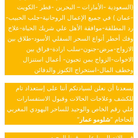
(السعودية -الأمارات – البحرين -قطر -الكويت
-عمان ) في جميع الإعمال الروحانية-جلب الحبيب-
رد المطلقة-موافقة الأهل علي شريك الحياة-علاج
وفك أخطر أنواع السحر السفلي الأسود-طلاق بين
الازواج-مرض-جنون-سلب ارادة-فراق بين
الاخوات-الزواج بمن تحبون- أعمال استنزال
وخطف المال-استخراج الكنوز والدفائن
يسعدنا أن نعلن لسيادتكم أننا على إستعداد تام
للكشف وعلاجات الحالات وقبول الاستفسارات
علي رقم الخاص والوحيد للساحر اليهودي المغربي
الحاخام “
شلومو عمار
”
قم بالاتصال بنا علي رقمنا الوحيد