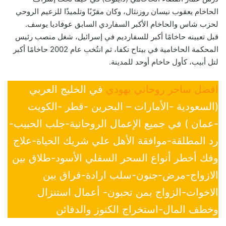
الحاخام يعقوب نيسان روزنثال، وكان مقرّبًا وتلميذًا للزعيم الروحي
لحزب شاس والحاخام الأكبر السفاردي السابق عوفاديا يوسف.
قبل تعيينه حاخامًا أكبر للسفارديم في إسرائيل، شغل منصب رئيس
المحكمة الحاخامية في بيتاح تكفا، ثم انتُخب عام 2002 حاخامًا أكبر
لتل أبيب، كأول حاخام أوحد للمدينة.
افضل ساحر روحاني يهودي
في الخليج العربي
(السعودية -الأمارات – البحرين -قطر -الكويت
-عمان ) في جميع الإعمال الروحانية-جلب الحبيب-
رد المطلقة-موافقة الأهل علي شريك الحياة-علاج
وفك أخطر أنواع السحر السفلي الأسود-طلاق بين
الازواج-مرض-جنون-سلب ارادة-فراق بين
الاخوات-الزواج بمن تحبون- أعمال استنزال
وخطف المال-استخراج الكنوز والدفائن