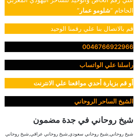
علي رقم الخاص والوحيد للساحر اليهودي المغربي
الحاخام “
شلومو عمار
”
قم بالاتصال بنا علي رقمنا الوحيد
0046766922966
راسلنا علي الواتساب
أو قم بزيارة أحدي مواقعنا علي الانترنت
الشيخ الساحر الروحاني
شيخ روحاني في جدة مضمون
شيخ روحاني,شيخ روحاني سعودي,شيخ روحاني عراقي,شيخ روحاني