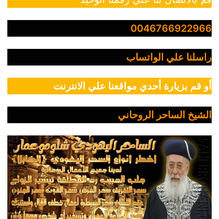
0046766922966
راسلنا علي الواتساب
أو قم بزيارة أحدي مواقعنا علي الانترنت
الشيخ الساحر الروحاني