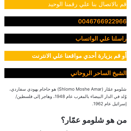
قم بالاتصال بنا علي رقمنا الوحيد
0046766922966
راسلنا علي الواتساب
أو قم بزيارة أحدي مواقعنا علي الانترنت
الشيخ الساحر الروحاني
شلومو عمّار (Shlomo Moshe Amar) هو حاخام يهودي سفاردي،
وُلد في الدار البيضاء بالمغرب عام 1948، وهاجر إلى فلسطين/
إسرائيل عام 1962.
من هو شلومو عمّار؟