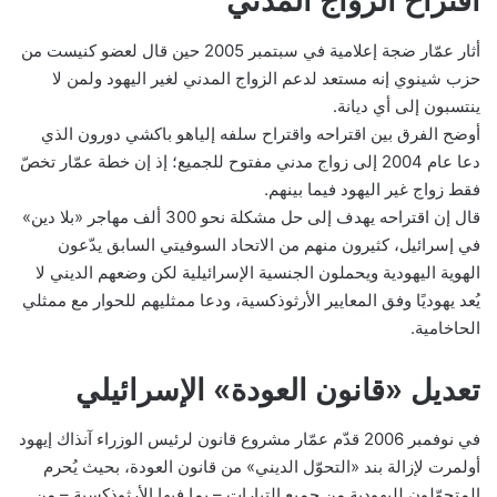
اقتراح الزواج المدني
أثار عمّار ضجة إعلامية في سبتمبر 2005 حين قال لعضو كنيست من
حزب شينوي إنه مستعد لدعم الزواج المدني لغير اليهود ولمن لا
ينتسبون إلى أي ديانة.
أوضح الفرق بين اقتراحه واقتراح سلفه إلياهو باكشي دورون الذي
دعا عام 2004 إلى زواج مدني مفتوح للجميع؛ إذ إن خطة عمّار تخصّ
فقط زواج غير اليهود فيما بينهم.
قال إن اقتراحه يهدف إلى حل مشكلة نحو 300 ألف مهاجر «بلا دين»
في إسرائيل، كثيرون منهم من الاتحاد السوفيتي السابق يدّعون
الهوية اليهودية ويحملون الجنسية الإسرائيلية لكن وضعهم الديني لا
يُعد يهوديًا وفق المعايير الأرثوذكسية، ودعا ممثليهم للحوار مع ممثلي
الحاخامية.
تعديل «قانون العودة» الإسرائيلي
في نوفمبر 2006 قدّم عمّار مشروع قانون لرئيس الوزراء آنذاك إيهود
أولمرت لإزالة بند «التحوّل الديني» من قانون العودة، بحيث يُحرم
المتحوّلون لليهودية من جميع التيارات – بما فيها الأرثوذكسية – من