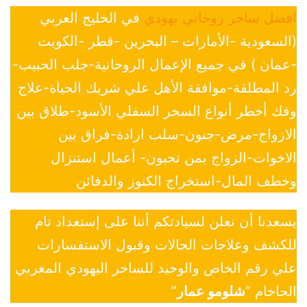
افضل ساحر روحاني يهودي
في الخليج العربي
(السعودية -الأمارات – البحرين -قطر -الكويت
-عمان ) في جميع الإعمال الروحانية-جلب الحبيب-
رد المطلقة-موافقة الأهل علي شريك الحياة-علاج
وفك أخطر أنواع السحر السفلي الأسود-طلاق بين
الازواج-مرض-جنون-سلب ارادة-فراق بين
الاخوات-الزواج بمن تحبون- أعمال استنزال
وخطف المال-استخراج الكنوز والدفائن
يسعدنا أن نعلن لسيادتكم أننا على إستعداد تام
للكشف وعلاجات الحالات وقبول الاستفسارات
علي رقم الخاص والوحيد للساحر اليهودي المغربي
الحاخام “
شلومو عمار
”