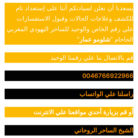
يسعدنا أن نعلن لسيادتكم أننا على إستعداد تام
للكشف وعلاجات الحالات وقبول الاستفسارات
علي رقم الخاص والوحيد للساحر اليهودي المغربي
الحاخام “
شلومو عمار
”
قم بالاتصال بنا علي رقمنا الوحيد
0046766922966
راسلنا علي الواتساب
أو قم بزيارة أحدي مواقعنا علي الانترنت
الشيخ الساحر الروحاني