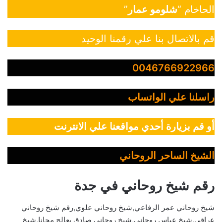
الحاخام “
شلومو عمار
”
قم بالاتصال بنا علي رقمنا الوحيد
0046766922966
راسلنا علي الواتساب
أو قم بزيارة أحدي مواقعنا علي الانترنت
الشيخ الساحر الروحاني
رقم شيخ روحاني في جدة
شيخ روحاني عمر الرفاعي,شيخ روحاني علوي,رقم شيخ روحاني
عراقي,شيخ عباس روحاني,شيخ روحاني صادق يعالج مجانا,شيخ