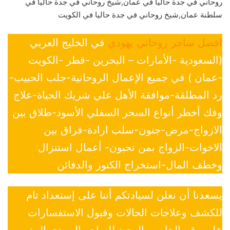
روحاني في جدة حاليا في عمان,شيخ روحاني في جدة حاليا في
سلطنة عمان,شيخ روحاني في جدة حاليا في الكويت
افضل ساحر روحاني يهودي
في الخليج العربي
(السعودية -الأمارات – البحرين -قطر -الكويت
-عمان ) في جميع الإعمال الروحانية-جلب الحبيب-
رد المطلقة-موافقة الأهل علي شريك الحياة-علاج
وفك أخطر أنواع السحر السفلي الأسود-طلاق بين
الازواج-مرض-جنون-سلب ارادة-فراق بين
الاخوات-الزواج بمن تحبون- أعمال استنزال
وخطف المال-استخراج الكنوز والدفائن
يسعدنا أن نعلن لسيادتكم أننا على إستعداد تام
للكشف وعلاجات الحالات وقبول الاستفسارات