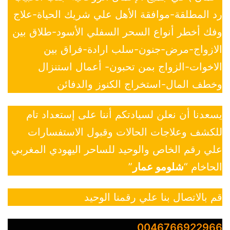
رد المطلقة-موافقة الأهل علي شريك الحياة-علاج
وفك أخطر أنواع السحر السفلي الأسود-طلاق بين
الازواج-مرض-جنون-سلب ارادة-فراق بين
الاخوات-الزواج بمن تحبون- أعمال استنزال
وخطف المال-استخراج الكنوز والدفائن
يسعدنا أن نعلن لسيادتكم أننا على إستعداد تام
للكشف وعلاجات الحالات وقبول الاستفسارات
علي رقم الخاص والوحيد للساحر اليهودي المغربي
الحاخام “
شلومو عمار
”
قم بالاتصال بنا علي رقمنا الوحيد
0046766922966