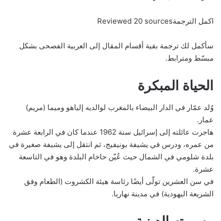
اكمل الترجمةReviewed 20 sources
سأكمل لك ترجمة بقية أقسام المقال إلى العربية الفصحى بشكل
مبسّط ومترابط.
الحياة المبكرة
وُلد عمّار في الدار البيضاء بالمغرب لوالديه إلياهو وميما (مريم)
عمار.
هاجرت عائلته إلى إسرائيل سنة 1962 عندما كان في الرابعة عشرة
من عمره، ودرس في يشيفة بونيفيج، ثم انتقل إلى يشيفة صغيرة في
بلدة شلومي في الشمال حيث عُيّن حاخام البلدة وهو في التاسعة
عشرة.
في سن العشرين تولّى أيضًا رئاسة هيئة الكشروت (الطعام وفق
الشريعة اليهودية) في مدينة نهاريا.