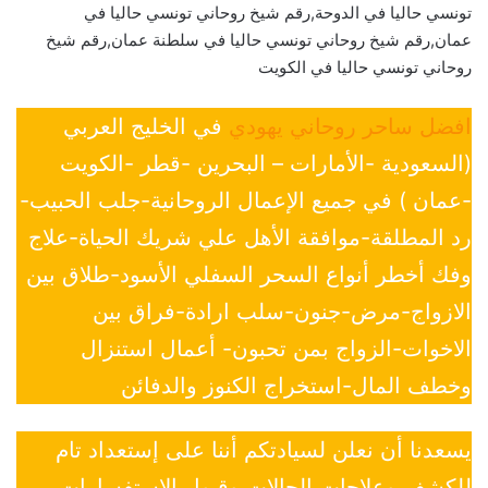
تونسي حاليا في الدوحة,رقم شيخ روحاني تونسي حاليا في
عمان,رقم شيخ روحاني تونسي حاليا في سلطنة عمان,رقم شيخ
روحاني تونسي حاليا في الكويت
افضل ساحر روحاني يهودي
في الخليج العربي
(السعودية -الأمارات – البحرين -قطر -الكويت
-عمان ) في جميع الإعمال الروحانية-جلب الحبيب-
رد المطلقة-موافقة الأهل علي شريك الحياة-علاج
وفك أخطر أنواع السحر السفلي الأسود-طلاق بين
الازواج-مرض-جنون-سلب ارادة-فراق بين
الاخوات-الزواج بمن تحبون- أعمال استنزال
وخطف المال-استخراج الكنوز والدفائن
يسعدنا أن نعلن لسيادتكم أننا على إستعداد تام
للكشف وعلاجات الحالات وقبول الاستفسارات