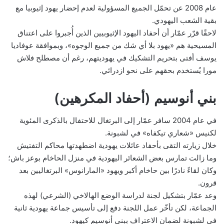
عام 2008 عن تحمّل الجميع المسؤولية لعدم إحضار يهود إثيوبيا مع
بقية الشعب اليهودي.
لاحقًا قرّر عمّار أن أحفاد اليهود الإثيوبيين الذين أُجبروا على اعتناق
المسيحية هم «يهود بلا أي شك من جميع الوجوه»، وبموافقة عوفاديا
يوسف أفتى بتحريم التشكيك في يهوديتهم، رغم أن مصطلح فلاش
مورا يُستخدم بحقهم على نحو ازدرائي.
بني أنوسيم (أحفاد المكرهين)
في عام 2004 سافر عمّار إلى البرتغال للاحتفال بالذكرى المئوية
لكنيس «شعاري تيكفاه» في لشبونة.
خلال زيارته التقى بأحفاد عائلات يهودية اضطهدتها محاكم التفتيش
وما زالت تمارس بعض الشعائر اليهودية في منزل الحاخام بوعز باش؛
وكان لقاءً نادرًا بين حاخام أكبر ويهود «المارانوس» البرتغاليين بعد
قرون.
وعد عمّار بتشكيل لجنة لدراسة الوضع الهالاخي (الشرعي) لهذه
الجماعة، لكن تأخّر عمل اللجنة دفع إلى تأسيس جماعة يهودية ثانية
في لشبونة لضمان الاعتراف ببني أنوسيم كيهود.