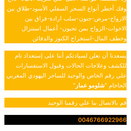
وفك أخطر أنواع السحر السفلي الأسود-طلاق بين
الازواج-مرض-جنون-سلب ارادة-فراق بين
الاخوات-الزواج بمن تحبون- أعمال استنزال
وخطف المال-استخراج الكنوز والدفائن
يسعدنا أن نعلن لسيادتكم أننا على إستعداد تام
للكشف وعلاجات الحالات وقبول الاستفسارات
علي رقم الخاص والوحيد للساحر اليهودي المغربي
الحاخام “
شلومو عمار
”
قم بالاتصال بنا علي رقمنا الوحيد
0046766922966