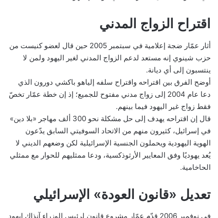
اقتراح الزواج المدني
أثار عمّار ضجة إعلامية في سبتمبر 2005 حين قال لعضو كنيست من
حزب شينوي إنه مستعد لدعم الزواج المدني لغير اليهود ولمن لا
ينتسبون إلى أي ديانة.
أوضح الفرق بين اقتراحه واقتراح سلفه إلياهو باكشي دورون الذي
دعا عام 2004 إلى زواج مدني مفتوح للجميع؛ إذ إن خطة عمّار تخصّ
فقط زواج غير اليهود فيما بينهم.
قال إن اقتراحه يهدف إلى حل مشكلة نحو 300 ألف مهاجر «بلا دين»
في إسرائيل، كثيرون منهم من الاتحاد السوفيتي السابق يدّعون
الهوية اليهودية ويحملون الجنسية الإسرائيلية لكن وضعهم الديني لا
يُعد يهوديًا وفق المعايير الأرثوذكسية، ودعا ممثليهم للحوار مع ممثلي
الحاخامية.
تعديل «قانون العودة» الإسرائيلي
في نوفمبر 2006 قدّم عمّار مشروع قانون لرئيس الوزراء آنذاك إيهود