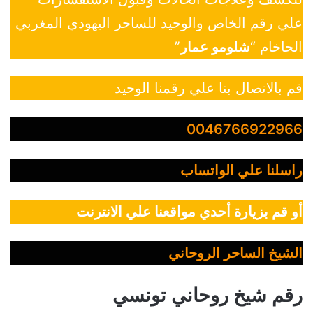
علي رقم الخاص والوحيد للساحر اليهودي المغربي
الحاخام “
شلومو عمار
”
قم بالاتصال بنا علي رقمنا الوحيد
0046766922966
راسلنا علي الواتساب
أو قم بزيارة أحدي مواقعنا علي الانترنت
الشيخ الساحر الروحاني
رقم شيخ روحاني تونسي