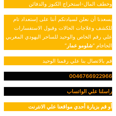
وخطف المال-استخراج الكنوز والدفائن
يسعدنا أن نعلن لسيادتكم أننا على إستعداد تام
للكشف وعلاجات الحالات وقبول الاستفسارات
علي رقم الخاص والوحيد للساحر اليهودي المغربي
الحاخام “
شلومو عمار
”
قم بالاتصال بنا علي رقمنا الوحيد
0046766922966
راسلنا علي الواتساب
أو قم بزيارة أحدي مواقعنا علي الانترنت