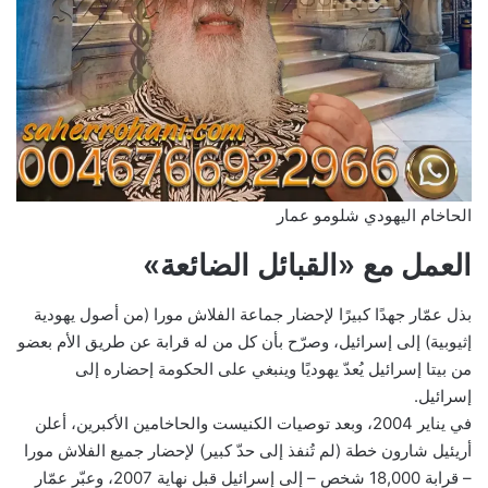
الحاخام اليهودي شلومو عمار
العمل مع «القبائل الضائعة»
بذل عمّار جهدًا كبيرًا لإحضار جماعة الفلاش مورا (من أصول يهودية
إثيوبية) إلى إسرائيل، وصرّح بأن كل من له قرابة عن طريق الأم بعضو
من بيتا إسرائيل يُعدّ يهوديًا وينبغي على الحكومة إحضاره إلى
إسرائيل.
في يناير 2004، وبعد توصيات الكنيست والحاخامين الأكبرين، أعلن
أريئيل شارون خطة (لم تُنفذ إلى حدّ كبير) لإحضار جميع الفلاش مورا
– قرابة 18,000 شخص – إلى إسرائيل قبل نهاية 2007، وعبّر عمّار