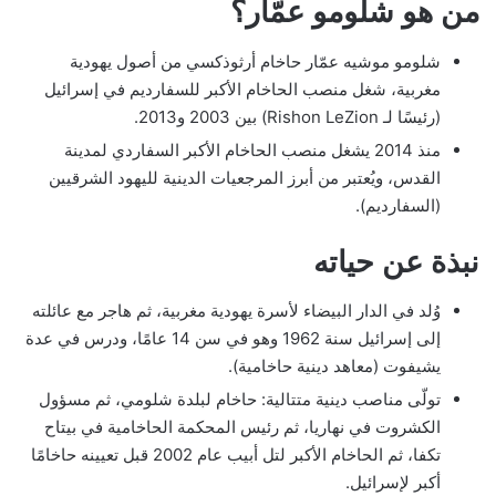
من هو شلومو عمّار؟
شلومو موشيه عمّار حاخام أرثوذكسي من أصول يهودية
مغربية، شغل منصب الحاخام الأكبر للسفارديم في إسرائيل
(رئيسًا لـ Rishon LeZion) بين 2003 و2013.
منذ 2014 يشغل منصب الحاخام الأكبر السفاردي لمدينة
القدس، ويُعتبر من أبرز المرجعيات الدينية لليهود الشرقيين
(السفارديم).
نبذة عن حياته
وُلد في الدار البيضاء لأسرة يهودية مغربية، ثم هاجر مع عائلته
إلى إسرائيل سنة 1962 وهو في سن 14 عامًا، ودرس في عدة
يشيفوت (معاهد دينية حاخامية).
تولّى مناصب دينية متتالية: حاخام لبلدة شلومي، ثم مسؤول
الكشروت في نهاريا، ثم رئيس المحكمة الحاخامية في بيتاح
تكفا، ثم الحاخام الأكبر لتل أبيب عام 2002 قبل تعيينه حاخامًا
أكبر لإسرائيل.