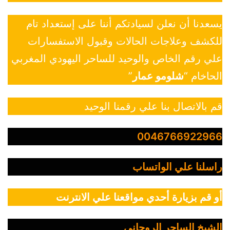
يسعدنا أن نعلن لسيادتكم أننا على إستعداد تام
للكشف وعلاجات الحالات وقبول الاستفسارات
علي رقم الخاص والوحيد للساحر اليهودي المغربي
الحاخام “
شلومو عمار
”
قم بالاتصال بنا علي رقمنا الوحيد
0046766922966
راسلنا علي الواتساب
أو قم بزيارة أحدي مواقعنا علي الانترنت
الشيخ الساحر الروحاني