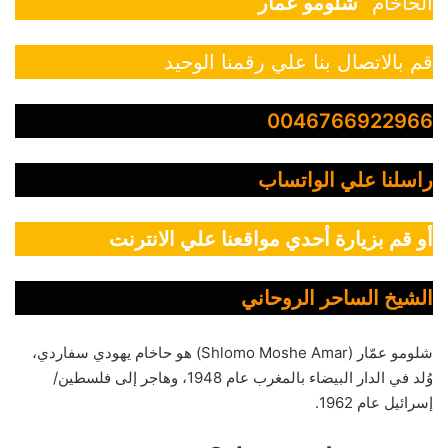
الحاخام “
شلومو عمار
”
قم بالاتصال بنا علي رقمنا الوحيد
0046766922966
راسلنا علي الواتساب
أو قم بزيارة أحدي مواقعنا علي الانترنت
الشيخ الساحر الروحاني
شلومو عمّار (Shlomo Moshe Amar) هو حاخام يهودي سفاردي،
وُلد في الدار البيضاء بالمغرب عام 1948، وهاجر إلى فلسطين/
إسرائيل عام 1962.