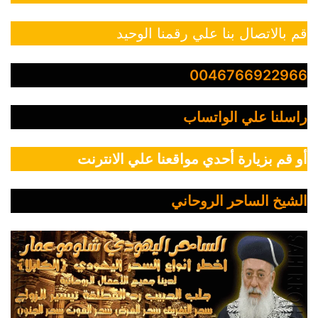
قم بالاتصال بنا علي رقمنا الوحيد
0046766922966
راسلنا علي الواتساب
أو قم بزيارة أحدي مواقعنا علي الانترنت
الشيخ الساحر الروحاني