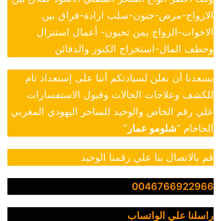
الازواج-مرض-جنون-سلب ارادة-فراق بين
الاخوات-الزواج بمن تحبون- أعمال استنزال
وخطف المال-استخراج الكنوز والدفائن
يسعدنا أن نعلن لسيادتكم أننا على إستعداد تام
للكشف وعلاجات الحالات وقبول الاستفسارات
علي رقم الخاص والوحيد للساحر اليهودي المغربي
الحاخام “
شلومو عمار
”
قم بالاتصال بنا علي رقمنا الوحيد
0046766922966
راسلنا علي الواتساب