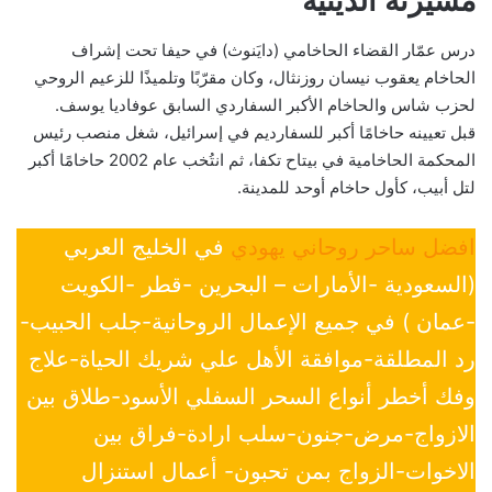
مسيرته الدينية
درس عمّار القضاء الحاخامي (دايَنوث) في حيفا تحت إشراف
الحاخام يعقوب نيسان روزنثال، وكان مقرّبًا وتلميذًا للزعيم الروحي
لحزب شاس والحاخام الأكبر السفاردي السابق عوفاديا يوسف.
قبل تعيينه حاخامًا أكبر للسفارديم في إسرائيل، شغل منصب رئيس
المحكمة الحاخامية في بيتاح تكفا، ثم انتُخب عام 2002 حاخامًا أكبر
لتل أبيب، كأول حاخام أوحد للمدينة.
افضل ساحر روحاني يهودي
في الخليج العربي
(السعودية -الأمارات – البحرين -قطر -الكويت
-عمان ) في جميع الإعمال الروحانية-جلب الحبيب-
رد المطلقة-موافقة الأهل علي شريك الحياة-علاج
وفك أخطر أنواع السحر السفلي الأسود-طلاق بين
الازواج-مرض-جنون-سلب ارادة-فراق بين
الاخوات-الزواج بمن تحبون- أعمال استنزال