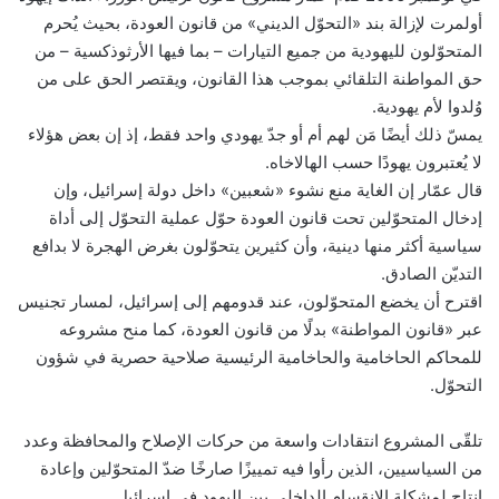
أولمرت لإزالة بند «التحوّل الديني» من قانون العودة، بحيث يُحرم
المتحوّلون لليهودية من جميع التيارات – بما فيها الأرثوذكسية – من
حق المواطنة التلقائي بموجب هذا القانون، ويقتصر الحق على من
وُلدوا لأم يهودية.
يمسّ ذلك أيضًا مَن لهم أم أو جدّ يهودي واحد فقط، إذ إن بعض هؤلاء
لا يُعتبرون يهودًا حسب الهالاخاه.
قال عمّار إن الغاية منع نشوء «شعبين» داخل دولة إسرائيل، وإن
إدخال المتحوّلين تحت قانون العودة حوّل عملية التحوّل إلى أداة
سياسية أكثر منها دينية، وأن كثيرين يتحوّلون بغرض الهجرة لا بدافع
التديّن الصادق.
اقترح أن يخضع المتحوّلون، عند قدومهم إلى إسرائيل، لمسار تجنيس
عبر «قانون المواطنة» بدلًا من قانون العودة، كما منح مشروعه
للمحاكم الحاخامية والحاخامية الرئيسية صلاحية حصرية في شؤون
التحوّل.
تلقّى المشروع انتقادات واسعة من حركات الإصلاح والمحافظة وعدد
من السياسيين، الذين رأوا فيه تمييزًا صارخًا ضدّ المتحوّلين وإعادة
إنتاج لمشكلة الانقسام الداخلي بين اليهود في إسرائيل.