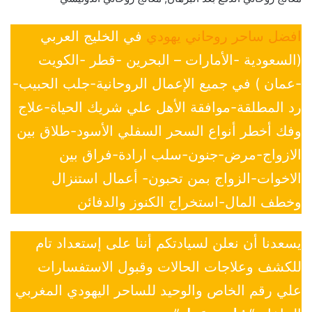
افضل ساحر روحاني يهودي
في الخليج العربي
(السعودية -الأمارات – البحرين -قطر -الكويت
-عمان ) في جميع الإعمال الروحانية-جلب الحبيب-
رد المطلقة-موافقة الأهل علي شريك الحياة-علاج
وفك أخطر أنواع السحر السفلي الأسود-طلاق بين
الازواج-مرض-جنون-سلب ارادة-فراق بين
الاخوات-الزواج بمن تحبون- أعمال استنزال
وخطف المال-استخراج الكنوز والدفائن
يسعدنا أن نعلن لسيادتكم أننا على إستعداد تام
للكشف وعلاجات الحالات وقبول الاستفسارات
علي رقم الخاص والوحيد للساحر اليهودي المغربي