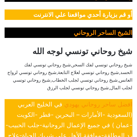
أو قم بزيارة أحدي مواقعنا علي الانترنت
الشيخ الساحر الروحاني
شيخ روحاني تونسي لوجه الله
شيخ روحاني تونسي لفك السحر,شيخ روحاني تونسي لفك
الحسد,شيخ روحاني تونسي لعلاج التابعة,شيخ روحاني تونسي لزواج
العانس,شيخ روحاني تونسي لجلب الخطاب,شيخ روحاني تونسي
لجلب المال,شيخ روحاني تونسي لجلب الرزق
افضل ساحر روحاني يهودي
في الخليج العربي
(السعودية -الأمارات – البحرين -قطر -الكويت
-عمان ) في جميع الإعمال الروحانية-جلب الحبيب-
رد المطلقة-موافقة الأهل علي شريك الحياة-علاج