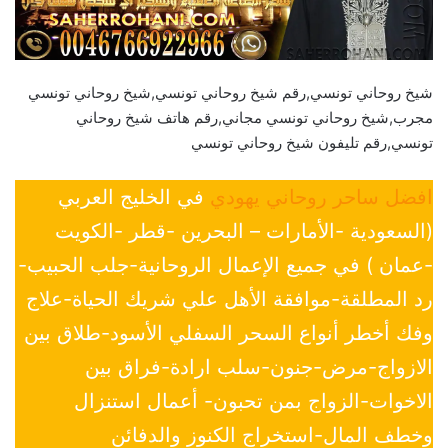
شيخ روحاني تونسي,رقم شيخ روحاني تونسي,شيخ روحاني تونسي
مجرب,شيخ روحاني تونسي مجاني,رقم هاتف شيخ روحاني
تونسي,رقم تليفون شيخ روحاني تونسي
افضل ساحر روحاني يهودي
في الخليج العربي
(السعودية -الأمارات – البحرين -قطر -الكويت
-عمان ) في جميع الإعمال الروحانية-جلب الحبيب-
رد المطلقة-موافقة الأهل علي شريك الحياة-علاج
وفك أخطر أنواع السحر السفلي الأسود-طلاق بين
الازواج-مرض-جنون-سلب ارادة-فراق بين
الاخوات-الزواج بمن تحبون- أعمال استنزال
وخطف المال-استخراج الكنوز والدفائن