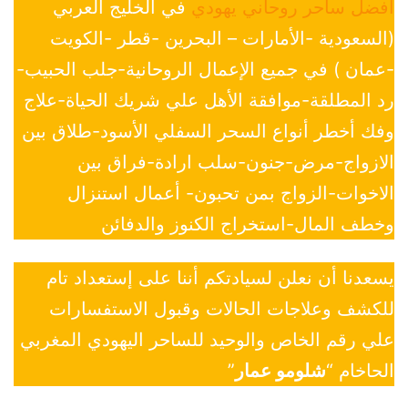
افضل ساحر روحاني يهودي
في الخليج العربي
(السعودية -الأمارات – البحرين -قطر -الكويت
-عمان ) في جميع الإعمال الروحانية-جلب الحبيب-
رد المطلقة-موافقة الأهل علي شريك الحياة-علاج
وفك أخطر أنواع السحر السفلي الأسود-طلاق بين
الازواج-مرض-جنون-سلب ارادة-فراق بين
الاخوات-الزواج بمن تحبون- أعمال استنزال
وخطف المال-استخراج الكنوز والدفائن
يسعدنا أن نعلن لسيادتكم أننا على إستعداد تام
للكشف وعلاجات الحالات وقبول الاستفسارات
علي رقم الخاص والوحيد للساحر اليهودي المغربي
الحاخام “
شلومو عمار
”