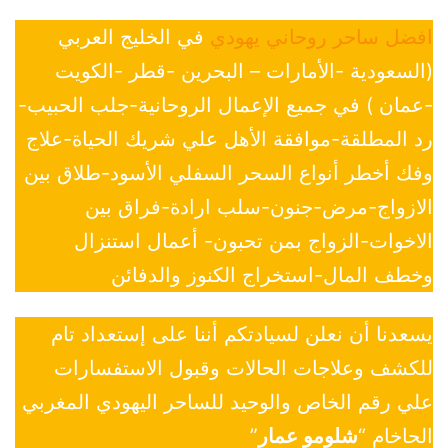
افضل ساحر روحاني يهودي
في الخليج العربي
(السعودية -الأمارات – البحرين -قطر -الكويت
-عمان ) في جميع الإعمال الروحانية-جلب الحبيب-
رد المطلقة-موافقة الأهل علي شريك الحياة-علاج
وفك أخطر أنواع السحر السفلي الأسود-طلاق بين
الازواج-مرض-جنون-سلب ارادة-فراق بين
الاخوات-الزواج بمن تحبون- أعمال استنزال
وخطف المال-استخراج الكنوز والدفائن
يسعدنا أن نعلن لسيادتكم أننا على إستعداد تام
للكشف وعلاجات الحالات وقبول الاستفسارات
علي رقم الخاص والوحيد للساحر اليهودي المغربي
الحاخام “
شلومو عمار
”