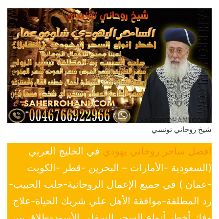
شيخ روحاني تونسي
افضل ساحر روحاني يهودي
في الخليج العربي
(السعودية -الأمارات – البحرين -قطر -الكويت
-عمان ) في جميع الإعمال الروحانية-جلب الحبيب-
رد المطلقة-موافقة الأهل علي شريك الحياة-علاج
وفك أخطر أنواع السحر السفلي الأسود-طلاق بين