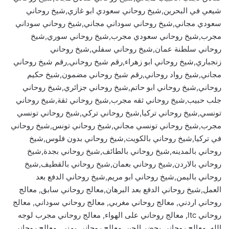
شيعي في البحرين,شيخ روحاني سعودي ابو غازي,شيخ روحاني
سعودي مجاني,شيخ روحاني سوداني مجاني,شيخ روحاني سوداني
مجرب,شيخ روحاني سعودي مجرب,شيخ روحاني سوري,شيخ
روحاني سلطنة عمان,شيخ روحاني سفلي,شيخ روحاني
زنجباري,شيخ روحاني ابو زهراء,رقم شيخ روحاني,رقم شيخ روحاني
مجاني,شيخ رواد روحاني,رقم شيخ روحاني مضمون,شيخ حكيم
روحاني,شيخ روحاني ابو حاتم,شيخ روحاني جزائري,شيخ روحاني
جلب حبيب,شيخ روحاني ثقه مجرب,شيخ روحاني ثقة,شيخ روحاني
تونسي,شيخ روحاني تركيا,شيخ روحاني تركي,شيخ روحاني تونسي
مجرب,شيخ روحاني تونسي مجاني,شيخ روحاني تونس,شيخ روحاني
في تركيا,شيخ روحاني بالكويت,شيخ روحاني بدون فلوس,شيخ
روحاني بالمدينه,شيخ روحاني بالطائف,شيخ روحاني بجدة,شيخ
روحاني بالاردن,شيخ روحاني بعمان,شيخ روحاني بالقطيف,شيخ
روحاني باليمن,شيخ روحاني ابو مريم,شيخ روحاني الدفع بعد
العمل,شيخ روحاني الدفع بعد البرهان,معالج روحاني سابق, معالج
روحاني اردني, معالج روحاني مغربي, معالج روحاني سوداني, معالج
روحاني ltc, معالج روحاني على الهواء, معالج روحاني مجرب لوجه
الله, معالج روحاني يحضر الجن, معالج روحاني يمني, معالج روحاني