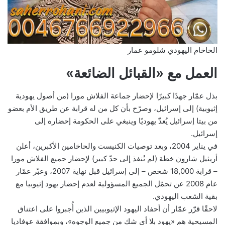
الحاخام اليهودي شلومو عمار
العمل مع «القبائل الضائعة»
بذل عمّار جهدًا كبيرًا لإحضار جماعة الفلاش مورا (من أصول يهودية
إثيوبية) إلى إسرائيل، وصرّح بأن كل من له قرابة عن طريق الأم بعضو
من بيتا إسرائيل يُعدّ يهوديًا وينبغي على الحكومة إحضاره إلى
إسرائيل.
في يناير 2004، وبعد توصيات الكنيست والحاخامين الأكبرين، أعلن
أريئيل شارون خطة (لم تُنفذ إلى حدّ كبير) لإحضار جميع الفلاش مورا
– قرابة 18,000 شخص – إلى إسرائيل قبل نهاية 2007، وعبّر عمّار
عام 2008 عن تحمّل الجميع المسؤولية لعدم إحضار يهود إثيوبيا مع
بقية الشعب اليهودي.
لاحقًا قرّر عمّار أن أحفاد اليهود الإثيوبيين الذين أُجبروا على اعتناق
المسيحية هم «يهود بلا أي شك من جميع الوجوه»، وبموافقة عوفاديا