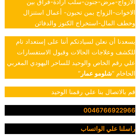
الازواج-مرض-جنون-سلب ارادة-فراق بين
الاخوات-الزواج بمن تحبون- أعمال استنزال
وخطف المال-استخراج الكنوز والدفائن
يسعدنا أن نعلن لسيادتكم أننا على إستعداد تام
للكشف وعلاجات الحالات وقبول الاستفسارات
علي رقم الخاص والوحيد للساحر اليهودي المغربي
الحاخام “
شلومو عمار
”
قم بالاتصال بنا علي رقمنا الوحيد
0046766922966
راسلنا علي الواتساب