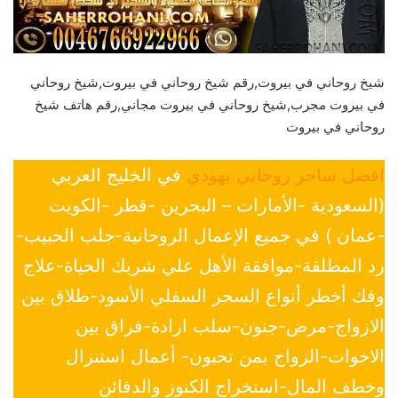
شيخ روحاني في بيروت,رقم شيخ روحاني في بيروت,شيخ روحاني
في بيروت مجرب,شيخ روحاني في بيروت مجاني,رقم هاتف شيخ
روحاني في بيروت
افضل ساحر روحاني يهودي
في الخليج العربي
(السعودية -الأمارات – البحرين -قطر -الكويت
-عمان ) في جميع الإعمال الروحانية-جلب الحبيب-
رد المطلقة-موافقة الأهل علي شريك الحياة-علاج
وفك أخطر أنواع السحر السفلي الأسود-طلاق بين
الازواج-مرض-جنون-سلب ارادة-فراق بين
الاخوات-الزواج بمن تحبون- أعمال استنزال
وخطف المال-استخراج الكنوز والدفائن