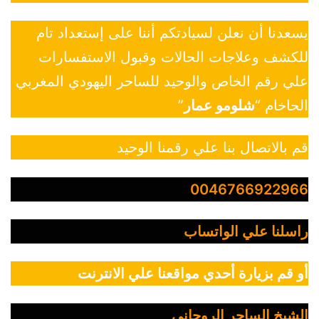
يسعدنا أن نعلن لسيادتكم أننا على إستعداد تام
للكشف وعلاجات الحالات وقبول الاستفسارات
علي رقم الخاص والوحيد للساحر اليهودي المغربي
الحاخام “
شلومو عمار
”
قم بالاتصال بنا علي رقمنا الوحيد
0046766922966
راسلنا علي الواتساب
أو قم بزيارة أحدي مواقعنا علي الانترنت
الشيخ الساحر الروحاني