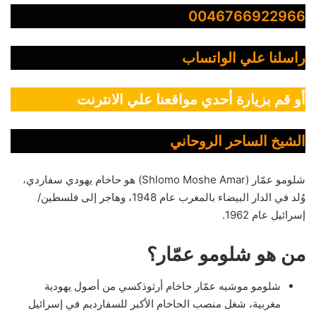
0046766922966
راسلنا علي الواتساب
أو قم بزيارة أحدي مواقعنا علي الانترنت
الشيخ الساحر الروحاني
شلومو عمّار (Shlomo Moshe Amar) هو حاخام يهودي سفاردي،
وُلد في الدار البيضاء بالمغرب عام 1948، وهاجر إلى فلسطين/
إسرائيل عام 1962.
من هو شلومو عمّار؟
شلومو موشيه عمّار حاخام أرثوذكسي من أصول يهودية
مغربية، شغل منصب الحاخام الأكبر للسفارديم في إسرائيل