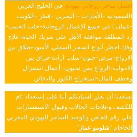
افضل ساحر روحاني يهودي
في الخليج العربي
(السعودية -الأمارات – البحرين -قطر -الكويت
-عمان ) في جميع الإعمال الروحانية-جلب الحبيب-
رد المطلقة-موافقة الأهل علي شريك الحياة-علاج
وفك أخطر أنواع السحر السفلي الأسود-طلاق بين
الازواج-مرض-جنون-سلب ارادة-فراق بين
الاخوات-الزواج بمن تحبون- أعمال استنزال
وخطف المال-استخراج الكنوز والدفائن
يسعدنا أن نعلن لسيادتكم أننا على إستعداد تام
للكشف وعلاجات الحالات وقبول الاستفسارات
علي رقم الخاص والوحيد للساحر اليهودي المغربي
الحاخام “
شلومو عمار
”