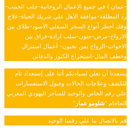
-عمان ) في جميع الإعمال الروحانية-جلب الحبيب-
رد المطلقة-موافقة الأهل علي شريك الحياة-علاج
وفك أخطر أنواع السحر السفلي الأسود-طلاق بين
الازواج-مرض-جنون-سلب ارادة-فراق بين
الاخوات-الزواج بمن تحبون- أعمال استنزال
وخطف المال-استخراج الكنوز والدفائن
يسعدنا أن نعلن لسيادتكم أننا على إستعداد تام
للكشف وعلاجات الحالات وقبول الاستفسارات
علي رقم الخاص والوحيد للساحر اليهودي المغربي
الحاخام “
شلومو عمار
”
قم بالاتصال بنا علي رقمنا الوحيد