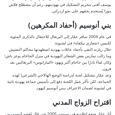
يوسف أفتى بتحريم التشكيك في يهوديتهم، رغم أن مصطلح فلاش
مورا يُستخدم بحقهم على نحو ازدرائي.
بني أنوسيم (أحفاد المكرهين)
في عام 2004 سافر عمّار إلى البرتغال للاحتفال بالذكرى المئوية
لكنيس «شعاري تيكفاه» في لشبونة.
خلال زيارته التقى بأحفاد عائلات يهودية اضطهدتها محاكم التفتيش
وما زالت تمارس بعض الشعائر اليهودية في منزل الحاخام بوعز باش؛
وكان لقاءً نادرًا بين حاخام أكبر ويهود «المارانوس» البرتغاليين بعد
قرون.
وعد عمّار بتشكيل لجنة لدراسة الوضع الهالاخي (الشرعي) لهذه
الجماعة، لكن تأخّر عمل اللجنة دفع إلى تأسيس جماعة يهودية ثانية
في لشبونة لضمان الاعتراف ببني أنوسيم كيهود.
اقتراح الزواج المدني
أثار عمّار ضجة إعلامية في سبتمبر 2005 حين قال لعضو كنيست من