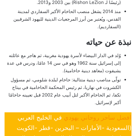
(رئيسًا لـ Rishon LeZion) بين 2003 و2013.
منذ 2014 يشغل منصب الحاخام الأكبر السفاردي لمدينة
القدس، ويُعتبر من أبرز المرجعيات الدينية لليهود الشرقيين
(السفارديم).
نبذة عن حياته
وُلد في الدار البيضاء لأسرة يهودية مغربية، ثم هاجر مع عائلته
إلى إسرائيل سنة 1962 وهو في سن 14 عامًا، ودرس في عدة
يشيفوت (معاهد دينية حاخامية).
تولّى مناصب دينية متتالية: حاخام لبلدة شلومي، ثم مسؤول
الكشروت في نهاريا، ثم رئيس المحكمة الحاخامية في بيتاح
تكفا، ثم الحاخام الأكبر لتل أبيب عام 2002 قبل تعيينه حاخامًا
أكبر لإسرائيل.
افضل ساحر روحاني يهودي
في الخليج العربي
(السعودية -الأمارات – البحرين -قطر -الكويت