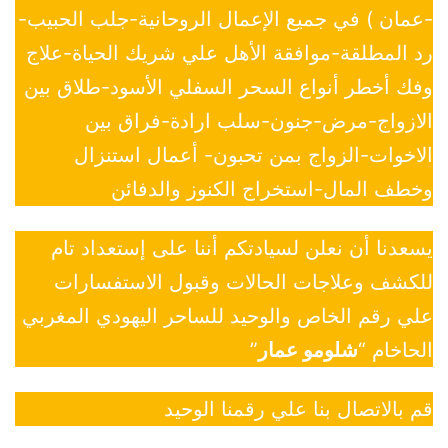
-عمان ) في جميع الإعمال الروحانية-جلب الحبيب-
رد المطلقة-موافقة الأهل علي شريك الحياة-علاج
وفك أخطر أنواع السحر السفلي الأسود-طلاق بين
الازواج-مرض-جنون-سلب ارادة-فراق بين
الاخوات-الزواج بمن تحبون- أعمال استنزال
وخطف المال-استخراج الكنوز والدفائن
يسعدنا أن نعلن لسيادتكم أننا على إستعداد تام
للكشف وعلاجات الحالات وقبول الاستفسارات
علي رقم الخاص والوحيد للساحر اليهودي المغربي
الحاخام “
شلومو عمار
”
قم بالاتصال بنا علي رقمنا الوحيد