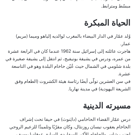
مبسّط ومترابط.
الحياة المبكرة
وُلد عمّار في الدار البيضاء بالمغرب لوالديه إلياهو وميما (مريم)
عمار.
هاجرت عائلته إلى إسرائيل سنة 1962 عندما كان في الرابعة عشرة
من عمره، ودرس في يشيفة بونيفيج، ثم انتقل إلى يشيفة صغيرة في
بلدة شلومي في الشمال حيث عُيّن حاخام البلدة وهو في التاسعة
عشرة.
في سن العشرين تولّى أيضًا رئاسة هيئة الكشروت (الطعام وفق
الشريعة اليهودية) في مدينة نهاريا.
مسيرته الدينية
درس عمّار القضاء الحاخامي (دايَنوث) في حيفا تحت إشراف
الحاخام يعقوب نيسان روزنثال، وكان مقرّبًا وتلميذًا للزعيم الروحي
لحزب شاس والحاخام الأكبر السفاردي السابق عوفاديا يوسف.