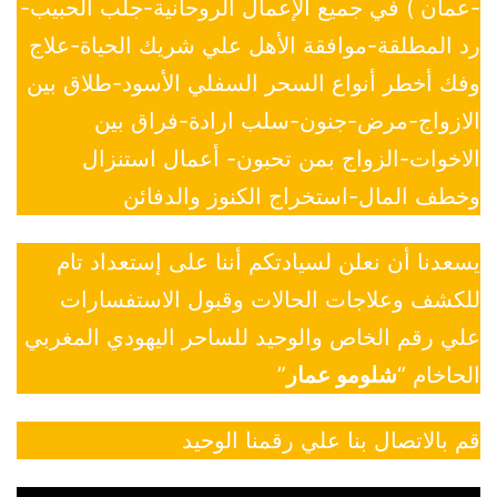
-عمان ) في جميع الإعمال الروحانية-جلب الحبيب-
رد المطلقة-موافقة الأهل علي شريك الحياة-علاج
وفك أخطر أنواع السحر السفلي الأسود-طلاق بين
الازواج-مرض-جنون-سلب ارادة-فراق بين
الاخوات-الزواج بمن تحبون- أعمال استنزال
وخطف المال-استخراج الكنوز والدفائن
يسعدنا أن نعلن لسيادتكم أننا على إستعداد تام
للكشف وعلاجات الحالات وقبول الاستفسارات
علي رقم الخاص والوحيد للساحر اليهودي المغربي
الحاخام “
شلومو عمار
”
قم بالاتصال بنا علي رقمنا الوحيد