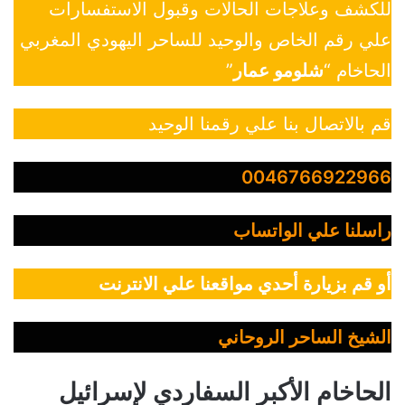
للكشف وعلاجات الحالات وقبول الاستفسارات
علي رقم الخاص والوحيد للساحر اليهودي المغربي
الحاخام “
شلومو عمار
”
قم بالاتصال بنا علي رقمنا الوحيد
0046766922966
راسلنا علي الواتساب
أو قم بزيارة أحدي مواقعنا علي الانترنت
الشيخ الساحر الروحاني
الحاخام الأكبر السفاردي لإسرائيل