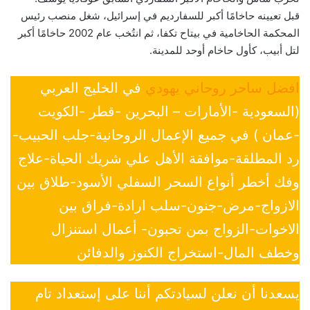
قبل تعيينه حاخامًا أكبر للسفارديم في إسرائيل، شغل منصب رئيس
المحكمة الحاخامية في بيتاح تكفا، ثم انتُخب عام 2002 حاخامًا أكبر
لتل أبيب، كأول حاخام أوحد للمدينة.
افضل ساحر روحاني يهودي
في الخليج العربي
(السعودية -الأمارات – البحرين -قطر -الكويت
-عمان ) في جميع الإعمال الروحانية-جلب الحبيب-
رد المطلقة-موافقة الأهل علي شريك الحياة-علاج
وفك أخطر أنواع السحر السفلي الأسود-طلاق بين
الازواج-مرض-جنون-سلب ارادة-فراق بين
الاخوات-الزواج بمن تحبون- أعمال استنزال
وخطف المال-استخراج الكنوز والدفائن
يسعدنا أن نعلن لسيادتكم أننا على إستعداد تام