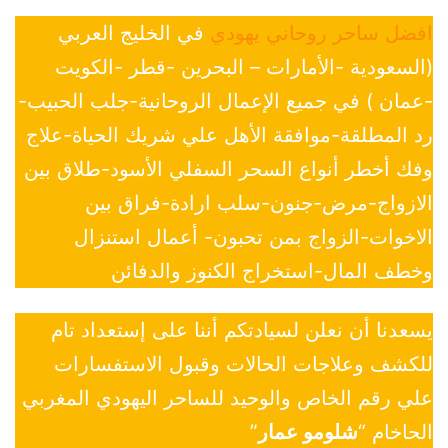
افضل ساحر روحاني يهودي
في الخليج العربي
(السعودية -الأمارات – البحرين -قطر -الكويت
-عمان ) في جميع الإعمال الروحانية-جلب الحبيب-
رد المطلقة-موافقة الأهل علي شريك الحياة-علاج
وفك أخطر أنواع السحر السفلي الأسود-طلاق بين
الازواج-مرض-جنون-سلب ارادة-فراق بين
الاخوات-الزواج بمن تحبون- أعمال استنزال
وخطف المال-استخراج الكنوز والدفائن
يسعدنا أن نعلن لسيادتكم أننا على إستعداد تام
للكشف وعلاجات الحالات وقبول الاستفسارات
علي رقم الخاص والوحيد للساحر اليهودي المغربي
الحاخام “
شلومو عمار
”