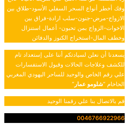
وفك أخطر أنواع السحر السفلي الأسود-طلاق بين
الازواج-مرض-جنون-سلب ارادة-فراق بين
الاخوات-الزواج بمن تحبون- أعمال استنزال
وخطف المال-استخراج الكنوز والدفائن
يسعدنا أن نعلن لسيادتكم أننا على إستعداد تام
للكشف وعلاجات الحالات وقبول الاستفسارات
علي رقم الخاص والوحيد للساحر اليهودي المغربي
الحاخام “
شلومو عمار
”
قم بالاتصال بنا علي رقمنا الوحيد
0046766922966