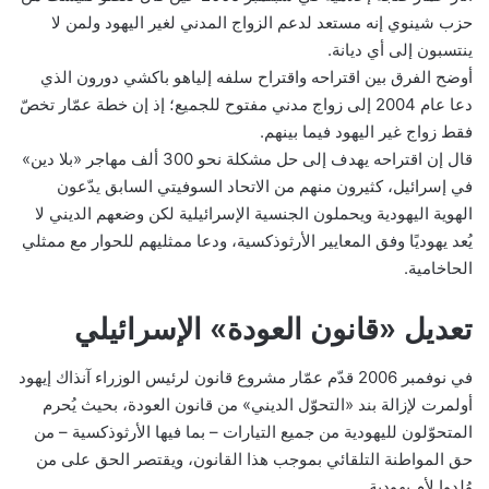
حزب شينوي إنه مستعد لدعم الزواج المدني لغير اليهود ولمن لا
ينتسبون إلى أي ديانة.
أوضح الفرق بين اقتراحه واقتراح سلفه إلياهو باكشي دورون الذي
دعا عام 2004 إلى زواج مدني مفتوح للجميع؛ إذ إن خطة عمّار تخصّ
فقط زواج غير اليهود فيما بينهم.
قال إن اقتراحه يهدف إلى حل مشكلة نحو 300 ألف مهاجر «بلا دين»
في إسرائيل، كثيرون منهم من الاتحاد السوفيتي السابق يدّعون
الهوية اليهودية ويحملون الجنسية الإسرائيلية لكن وضعهم الديني لا
يُعد يهوديًا وفق المعايير الأرثوذكسية، ودعا ممثليهم للحوار مع ممثلي
الحاخامية.
تعديل «قانون العودة» الإسرائيلي
في نوفمبر 2006 قدّم عمّار مشروع قانون لرئيس الوزراء آنذاك إيهود
أولمرت لإزالة بند «التحوّل الديني» من قانون العودة، بحيث يُحرم
المتحوّلون لليهودية من جميع التيارات – بما فيها الأرثوذكسية – من
حق المواطنة التلقائي بموجب هذا القانون، ويقتصر الحق على من
وُلدوا لأم يهودية.