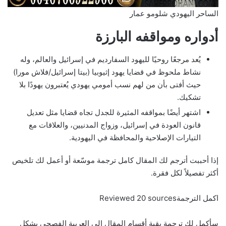
الساحر اليهودي شلومو عمار
أدواره ومواقفه البارزة
يُعد مرجعًا روحيًا لليهود السفارديم في إسرائيل والعالم، وله
نشاط ملحوظ في قضايا يهود إثيوبيا (بيتا إسرائيل/فلاش مورا)
حيث أفتى بأن من لهم نسب أمومي يهودي يُعتبرون يهودًا بلا
تشكيك.
اشتهر أيضًا بمواقفه المثيرة للجدل تجاه قضايا مثل تعديل
قانون العودة في إسرائيل، وزواج المدنيين، والعلاقات مع
التيارات الإصلاحية والمحافظة في اليهودية.
إذا أحببت أترجم لك المقال كامل ترجمة موسّعة أو أعمل لك تلخيص
أكثر تفصيلاً لكل فقرة.
اكمل الترجمةReviewed 20 sources
سأكمل لك ترجمة بقية أقسام المقال إلى العربية الفصحى بشكل