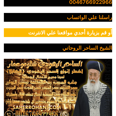
0046766922966
راسلنا علي الواتساب
أو قم بزيارة أحدي مواقعنا علي الانترنت
الشيخ الساحر الروحاني