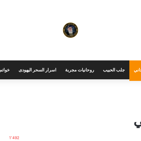
اني
جلب الحبيب
روحانيات مجربة
اسرار السحر اليهودى
خواتم 
ي
1٬492