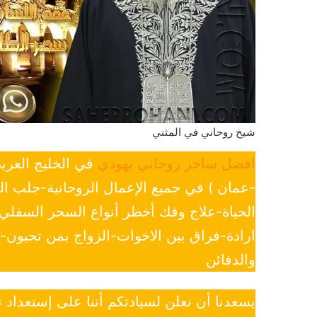
شيخ روحاني في المثني
افضل ساحر روحاني يهودي
في الخليج العرب
-عمان ) في جميع الإعمال الروحانية-جلب ا
الحياة-علاج وفك أخطر أنواع السحر السفل
ارادة-فراق بين الاخوات-الزواج بمن تحبون
والدفائن
يسعدنا أن نعلن لسيادتكم أننا على إستعداد