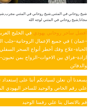
شيخ روحاني في المثني,شيخ روحاني في المثني مجرب,شيخ 
مجانا,شيخ روحاني في المثني لوجه الله
افضل ساحر روحاني يهودي
في الخليج العرب
-عمان ) في جميع الإعمال الروحانية-جلب ا
الحياة-علاج وفك أخطر أنواع السحر السفل
ارادة-فراق بين الاخوات-الزواج بمن تحبون
والدفائن
يسعدنا أن نعلن لسيادتكم أننا على إستعداد
علي رقم الخاص والوحيد للساحر اليهودي الم
قم بالاتصال بنا علي رقمنا الوحيد