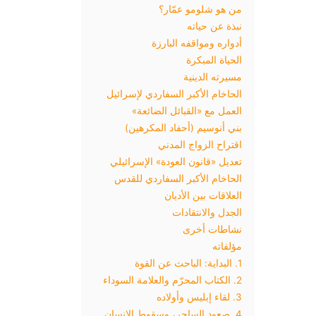
من هو شلومو عمّار؟
نبذة عن حياته
أدواره ومواقفه البارزة
الحياة المبكرة
مسيرته الدينية
الحاخام الأكبر السفاردي لإسرائيل
العمل مع «القبائل الضائعة»
بني أنوسيم (أحفاد المكرهين)
اقتراح الزواج المدني
تعديل «قانون العودة» الإسرائيلي
الحاخام الأكبر السفاردي للقدس
العلاقات بين الأديان
الجدل والانتقادات
نشاطات أخرى
مؤلفاته
1. البداية: الباحث عن القوة
2. الكتاب المحرّم والعلامة السوداء
3. لقاء إبليس وأولاده
4. صعود الساحر، وسقوط الإنسان