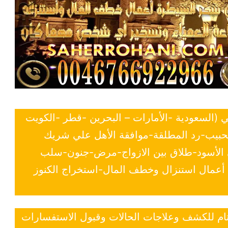
ي (السعودية -الأمارات – البحرين -قطر -الكويت
لحبيب-رد المطلقة-موافقة الأهل علي شريك
ي الأسود-طلاق بين الازواج-مرض-جنون-سلب
- أعمال استنزال وخطف المال-استخراج الكنوز
 تام للكشف وعلاجات الحالات وقبول الاستفسارات