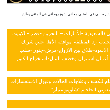
روحاني في المثني مجاني,شيخ روحاني في المثني يعالج
ي (السعودية -الأمارات – البحرين -قطر -الكويت
لحبيب-رد المطلقة-موافقة الأهل علي شريك
ي الأسود-طلاق بين الازواج-مرض-جنون-سلب
- أعمال استنزال وخطف المال-استخراج الكنوز
 تام للكشف وعلاجات الحالات وقبول الاستفسارات
غربي الحاخام “
شلومو عمار
”