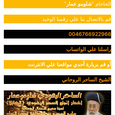
الحاخام “
شلومو عمار
”
قم بالاتصال بنا علي رقمنا الوحيد
0046766922966
راسلنا علي الواتساب
أو قم بزيارة أحدي مواقعنا علي الانترنت
الشيخ الساحر الروحاني