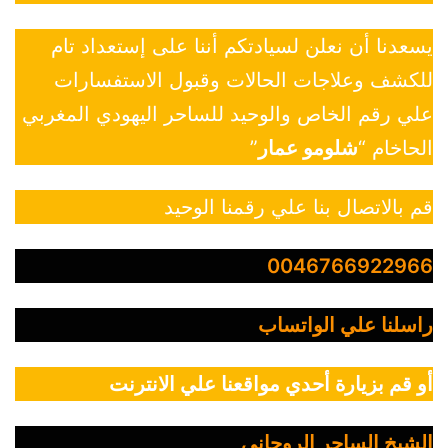
يسعدنا أن نعلن لسيادتكم أننا على إستعداد تام
للكشف وعلاجات الحالات وقبول الاستفسارات
علي رقم الخاص والوحيد للساحر اليهودي المغربي
الحاخام “
شلومو عمار
”
قم بالاتصال بنا علي رقمنا الوحيد
0046766922966
راسلنا علي الواتساب
أو قم بزيارة أحدي مواقعنا علي الانترنت
الشيخ الساحر الروحاني