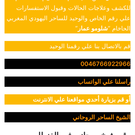
للكشف وعلاجات الحالات وقبول الاستفسارات
علي رقم الخاص والوحيد للساحر اليهودي المغربي
الحاخام “
شلومو عمار
”
قم بالاتصال بنا علي رقمنا الوحيد
0046766922966
راسلنا علي الواتساب
أو قم بزيارة أحدي مواقعنا علي الانترنت
الشيخ الساحر الروحاني