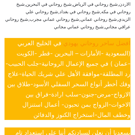
الاردن,شيخ روحاني في الرياض,شيخ روحاني في البحرين,شيخ
روحاني في مكه,شيخ روحاني في بغداد,شيخ روحاني علي
الزيدي,شيخ روحاني عماني,شيخ روحاني عماني مجرب,شيخ روحاني
عراقي مجاني,شيخ روحاني عماني مجاني
افضل ساحر روحاني يهودي
في الخليج العربي
(السعودية -الأمارات – البحرين -قطر -الكويت
-عمان ) في جميع الإعمال الروحانية-جلب الحبيب-
رد المطلقة-موافقة الأهل علي شريك الحياة-علاج
وفك أخطر أنواع السحر السفلي الأسود-طلاق بين
الازواج-مرض-جنون-سلب ارادة-فراق بين
الاخوات-الزواج بمن تحبون- أعمال استنزال
وخطف المال-استخراج الكنوز والدفائن
يسعدنا أن نعلن لسيادتكم أننا على إستعداد تام