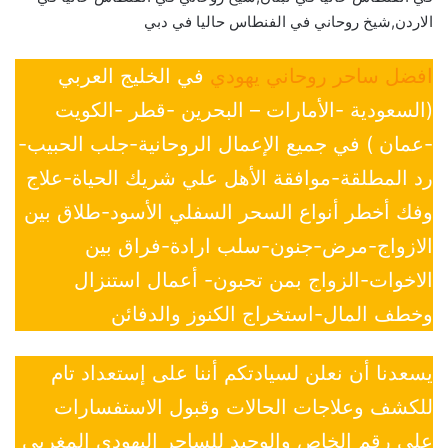
الاردن,شيخ روحاني في الفنطاس حاليا في دبي
افضل ساحر روحاني يهودي
في الخليج العربي
(السعودية -الأمارات – البحرين -قطر -الكويت
-عمان ) في جميع الإعمال الروحانية-جلب الحبيب-
رد المطلقة-موافقة الأهل علي شريك الحياة-علاج
وفك أخطر أنواع السحر السفلي الأسود-طلاق بين
الازواج-مرض-جنون-سلب ارادة-فراق بين
الاخوات-الزواج بمن تحبون- أعمال استنزال
وخطف المال-استخراج الكنوز والدفائن
يسعدنا أن نعلن لسيادتكم أننا على إستعداد تام
للكشف وعلاجات الحالات وقبول الاستفسارات
علي رقم الخاص والوحيد للساحر اليهودي المغربي