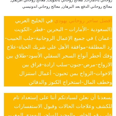
معالج روحاني الدفع بعد البرهان, معالج روحاني اندونيسي
افضل ساحر روحاني يهودي
في الخليج العربي
(السعودية -الأمارات – البحرين -قطر -الكويت
-عمان ) في جميع الإعمال الروحانية-جلب الحبيب-
رد المطلقة-موافقة الأهل علي شريك الحياة-علاج
وفك أخطر أنواع السحر السفلي الأسود-طلاق بين
الازواج-مرض-جنون-سلب ارادة-فراق بين
الاخوات-الزواج بمن تحبون- أعمال استنزال
وخطف المال-استخراج الكنوز والدفائن
يسعدنا أن نعلن لسيادتكم أننا على إستعداد تام
للكشف وعلاجات الحالات وقبول الاستفسارات
علي رقم الخاص والوحيد للساحر اليهودي المغربي