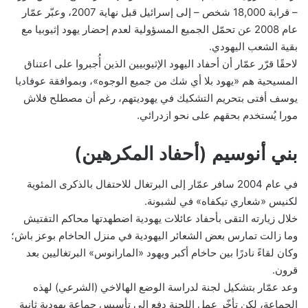
– قرابة 18,000 شخص – إلى إسرائيل قبل نهاية 2007، وعبّر عمّار
عام 2008 عن تحمّل الجميع المسؤولية لعدم إحضار يهود إثيوبيا مع
بقية الشعب اليهودي.
لاحقًا قرّر عمّار أن أحفاد اليهود الإثيوبيين الذين أُجبروا على اعتناق
المسيحية هم «يهود بلا أي شك من جميع الوجوه»، وبموافقة عوفاديا
يوسف أفتى بتحريم التشكيك في يهوديتهم، رغم أن مصطلح فلاش
مورا يُستخدم بحقهم على نحو ازدرائي.
بني أنوسيم (أحفاد المكرهين)
في عام 2004 سافر عمّار إلى البرتغال للاحتفال بالذكرى المئوية
لكنيس «شعاري تيكفاه» في لشبونة.
خلال زيارته التقى بأحفاد عائلات يهودية اضطهدتها محاكم التفتيش
وما زالت تمارس بعض الشعائر اليهودية في منزل الحاخام بوعز باش؛
وكان لقاءً نادرًا بين حاخام أكبر ويهود «المارانوس» البرتغاليين بعد
قرون.
وعد عمّار بتشكيل لجنة لدراسة الوضع الهالاخي (الشرعي) لهذه
الجماعة، لكن تأخّر عمل اللجنة دفع إلى تأسيس جماعة يهودية ثانية