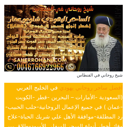
شيخ روحاني في الفنطاس
افضل ساحر روحاني يهودي
في الخليج العربي
(السعودية -الأمارات – البحرين -قطر -الكويت
-عمان ) في جميع الإعمال الروحانية-جلب الحبيب-
رد المطلقة-موافقة الأهل علي شريك الحياة-علاج
وفك أخطر أنواع السحر السفلي الأسود-طلاق بين