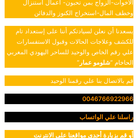
الاخوات-الزواج بمن تحبون- أعمال استنزال
وخطف المال-استخراج الكنوز والدفائن
يسعدنا أن نعلن لسيادتكم أننا على إستعداد تام
للكشف وعلاجات الحالات وقبول الاستفسارات
علي رقم الخاص والوحيد للساحر اليهودي المغربي
الحاخام “
شلومو عمار
”
قم بالاتصال بنا علي رقمنا الوحيد
0046766922966
راسلنا علي الواتساب
أو قم بزيارة أحدي مواقعنا علي الانترنت