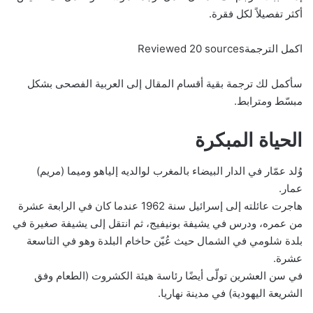
أكثر تفصيلاً لكل فقرة.
اكمل الترجمةReviewed 20 sources
سأكمل لك ترجمة بقية أقسام المقال إلى العربية الفصحى بشكل
مبسّط ومترابط.
الحياة المبكرة
وُلد عمّار في الدار البيضاء بالمغرب لوالديه إلياهو وميما (مريم)
عمار.
هاجرت عائلته إلى إسرائيل سنة 1962 عندما كان في الرابعة عشرة
من عمره، ودرس في يشيفة بونيفيج، ثم انتقل إلى يشيفة صغيرة في
بلدة شلومي في الشمال حيث عُيّن حاخام البلدة وهو في التاسعة
عشرة.
في سن العشرين تولّى أيضًا رئاسة هيئة الكشروت (الطعام وفق
الشريعة اليهودية) في مدينة نهاريا.