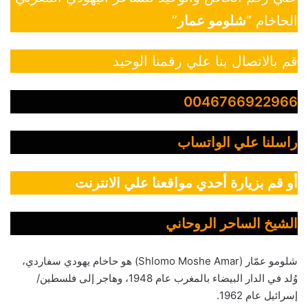
الحاخام “
شلومو عمار
”
قم بالاتصال بنا علي رقمنا الوحيد
0046766922966
راسلنا علي الواتساب
أو قم بزيارة أحدي مواقعنا علي الانترنت
الشيخ الساحر الروحاني
شلومو عمّار (Shlomo Moshe Amar) هو حاخام يهودي سفاردي،
وُلد في الدار البيضاء بالمغرب عام 1948، وهاجر إلى فلسطين/
إسرائيل عام 1962.