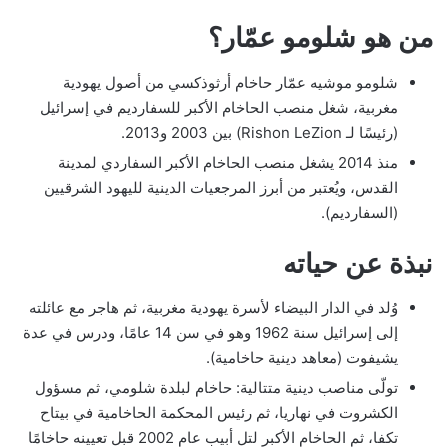
من هو شلومو عمّار؟
شلومو موشيه عمّار حاخام أرثوذكسي من أصول يهودية
مغربية، شغل منصب الحاخام الأكبر للسفارديم في إسرائيل
(رئيسًا لـ Rishon LeZion) بين 2003 و2013.
منذ 2014 يشغل منصب الحاخام الأكبر السفاردي لمدينة
القدس، ويُعتبر من أبرز المرجعيات الدينية لليهود الشرقيين
(السفارديم).
نبذة عن حياته
وُلد في الدار البيضاء لأسرة يهودية مغربية، ثم هاجر مع عائلته
إلى إسرائيل سنة 1962 وهو في سن 14 عامًا، ودرس في عدة
يشيفوت (معاهد دينية حاخامية).
تولّى مناصب دينية متتالية: حاخام لبلدة شلومي، ثم مسؤول
الكشروت في نهاريا، ثم رئيس المحكمة الحاخامية في بيتاح
تكفا، ثم الحاخام الأكبر لتل أبيب عام 2002 قبل تعيينه حاخامًا