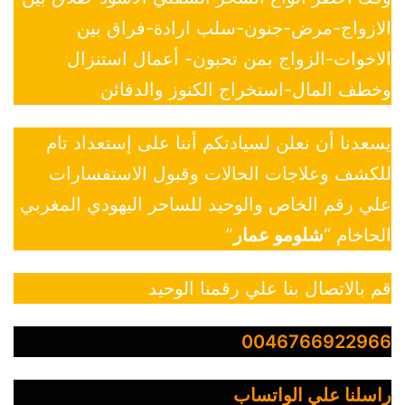
الازواج-مرض-جنون-سلب ارادة-فراق بين
الاخوات-الزواج بمن تحبون- أعمال استنزال
وخطف المال-استخراج الكنوز والدفائن
يسعدنا أن نعلن لسيادتكم أننا على إستعداد تام
للكشف وعلاجات الحالات وقبول الاستفسارات
علي رقم الخاص والوحيد للساحر اليهودي المغربي
الحاخام “
شلومو عمار
”
قم بالاتصال بنا علي رقمنا الوحيد
0046766922966
راسلنا علي الواتساب