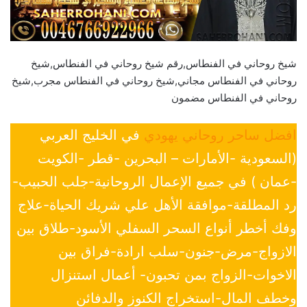
شيخ روحاني في الفنطاس,رقم شيخ روحاني في الفنطاس,شيخ
روحاني في الفنطاس مجاني,شيخ روحاني في الفنطاس مجرب,شيخ
روحاني في الفنطاس مضمون
افضل ساحر روحاني يهودي
في الخليج العربي
(السعودية -الأمارات – البحرين -قطر -الكويت
-عمان ) في جميع الإعمال الروحانية-جلب الحبيب-
رد المطلقة-موافقة الأهل علي شريك الحياة-علاج
وفك أخطر أنواع السحر السفلي الأسود-طلاق بين
الازواج-مرض-جنون-سلب ارادة-فراق بين
الاخوات-الزواج بمن تحبون- أعمال استنزال
وخطف المال-استخراج الكنوز والدفائن