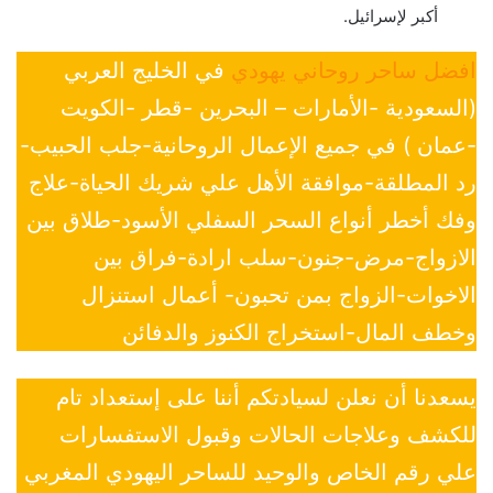
أكبر لإسرائيل.
افضل ساحر روحاني يهودي
في الخليج العربي
(السعودية -الأمارات – البحرين -قطر -الكويت
-عمان ) في جميع الإعمال الروحانية-جلب الحبيب-
رد المطلقة-موافقة الأهل علي شريك الحياة-علاج
وفك أخطر أنواع السحر السفلي الأسود-طلاق بين
الازواج-مرض-جنون-سلب ارادة-فراق بين
الاخوات-الزواج بمن تحبون- أعمال استنزال
وخطف المال-استخراج الكنوز والدفائن
يسعدنا أن نعلن لسيادتكم أننا على إستعداد تام
للكشف وعلاجات الحالات وقبول الاستفسارات
علي رقم الخاص والوحيد للساحر اليهودي المغربي