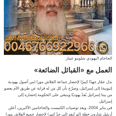
الحاخام اليهودي شلومو عمار
العمل مع «القبائل الضائعة»
بذل عمّار جهدًا كبيرًا لإحضار جماعة الفلاش مورا (من أصول يهودية
إثيوبية) إلى إسرائيل، وصرّح بأن كل من له قرابة عن طريق الأم بعضو
من بيتا إسرائيل يُعدّ يهوديًا وينبغي على الحكومة إحضاره إلى
إسرائيل.
في يناير 2004، وبعد توصيات الكنيست والحاخامين الأكبرين، أعلن
أريئيل شارون خطة (لم تُنفذ إلى حدّ كبير) لإحضار جميع الفلاش مورا