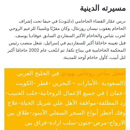
مسيرته الدينية
درس عمّار القضاء الحاخامي (دايَنوث) في حيفا تحت إشراف
الحاخام يعقوب نيسان روزنثال، وكان مقرّبًا وتلميذًا للزعيم الروحي
لحزب شاس والحاخام الأكبر السفاردي السابق عوفاديا يوسف.
قبل تعيينه حاخامًا أكبر للسفارديم في إسرائيل، شغل منصب رئيس
المحكمة الحاخامية في بيتاح تكفا، ثم انتُخب عام 2002 حاخامًا أكبر
لتل أبيب، كأول حاخام أوحد للمدينة.
افضل ساحر روحاني يهودي
في الخليج العربي
(السعودية -الأمارات – البحرين -قطر -الكويت
-عمان ) في جميع الإعمال الروحانية-جلب الحبيب-
رد المطلقة-موافقة الأهل علي شريك الحياة-علاج
وفك أخطر أنواع السحر السفلي الأسود-طلاق بين
الازواج-مرض-جنون-سلب ارادة-فراق بين