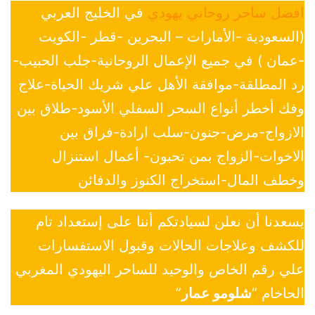
افضل ساحر روحاني يهودي
في الخليج العربي
(السعودية -الأمارات – البحرين -قطر -الكويت
-عمان ) في جميع الإعمال الروحانية-جلب الحبيب-
رد المطلقة-موافقة الأهل علي شريك الحياة-علاج
وفك أخطر أنواع السحر السفلي الأسود-طلاق بين
الازواج-مرض-جنون-سلب ارادة-فراق بين
الاخوات-الزواج بمن تحبون- أعمال استنزال
وخطف المال-استخراج الكنوز والدفائن
يسعدنا أن نعلن لسيادتكم أننا على إستعداد تام
للكشف وعلاجات الحالات وقبول الاستفسارات
علي رقم الخاص والوحيد للساحر اليهودي المغربي
الحاخام “
شلومو عمار
”