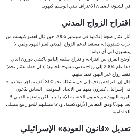
في لشبونة لضمان الاعتراف ببني أنوسيم كيهود.
اقتراح الزواج المدني
أثار عمّار ضجة إعلامية في سبتمبر 2005 حين قال لعضو كنيست من
حزب شينوي إنه مستعد لدعم الزواج المدني لغير اليهود ولمن لا
ينتسبون إلى أي ديانة.
أوضح الفرق بين اقتراحه واقتراح سلفه إلياهو باكشي دورون الذي
دعا عام 2004 إلى زواج مدني مفتوح للجميع؛ إذ إن خطة عمّار تخصّ
فقط زواج غير اليهود فيما بينهم.
قال إن اقتراحه يهدف إلى حل مشكلة نحو 300 ألف مهاجر «بلا دين»
في إسرائيل، كثيرون منهم من الاتحاد السوفيتي السابق يدّعون
الهوية اليهودية ويحملون الجنسية الإسرائيلية لكن وضعهم الديني لا
يُعد يهوديًا وفق المعايير الأرثوذكسية، ودعا ممثليهم للحوار مع ممثلي
الحاخامية.
تعديل «قانون العودة» الإسرائيلي