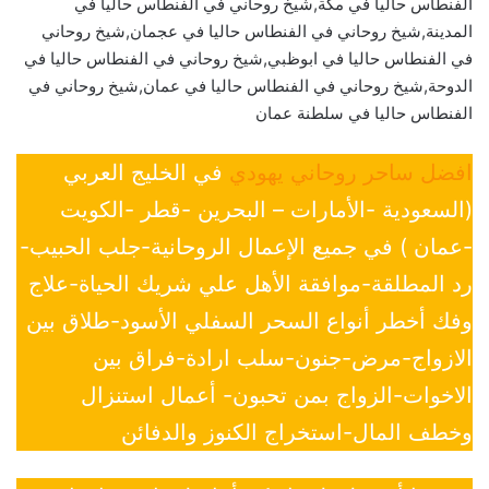
الفنطاس حاليا في مكة,شيخ روحاني في الفنطاس حاليا في
المدينة,شيخ روحاني في الفنطاس حاليا في عجمان,شيخ روحاني
في الفنطاس حاليا في ابوظبي,شيخ روحاني في الفنطاس حاليا في
الدوحة,شيخ روحاني في الفنطاس حاليا في عمان,شيخ روحاني في
الفنطاس حاليا في سلطنة عمان
افضل ساحر روحاني يهودي
في الخليج العربي
(السعودية -الأمارات – البحرين -قطر -الكويت
-عمان ) في جميع الإعمال الروحانية-جلب الحبيب-
رد المطلقة-موافقة الأهل علي شريك الحياة-علاج
وفك أخطر أنواع السحر السفلي الأسود-طلاق بين
الازواج-مرض-جنون-سلب ارادة-فراق بين
الاخوات-الزواج بمن تحبون- أعمال استنزال
وخطف المال-استخراج الكنوز والدفائن