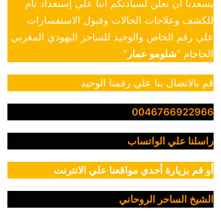
يسعدنا أن نعلن لسيادتكم أننا على إستعداد تام
للكشف وعلاجات الحالات وقبول الاستفسارات
علي رقم الخاص والوحيد للساحر اليهودي المغربي
الحاخام “
شلومو عمار
”
قم بالاتصال بنا علي رقمنا الوحيد
0046766922966
راسلنا علي الواتساب
أو قم بزيارة أحدي مواقعنا علي الانترنت
الشيخ الساحر الروحاني