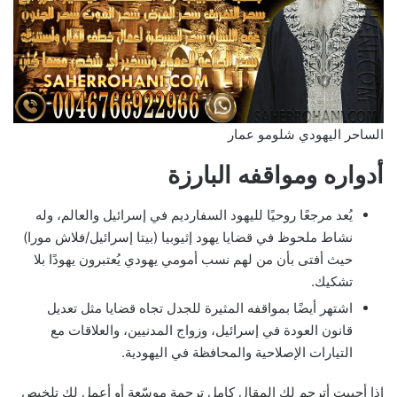
الساحر اليهودي شلومو عمار
أدواره ومواقفه البارزة
يُعد مرجعًا روحيًا لليهود السفارديم في إسرائيل والعالم، وله
نشاط ملحوظ في قضايا يهود إثيوبيا (بيتا إسرائيل/فلاش مورا)
حيث أفتى بأن من لهم نسب أمومي يهودي يُعتبرون يهودًا بلا
تشكيك.
اشتهر أيضًا بمواقفه المثيرة للجدل تجاه قضايا مثل تعديل
قانون العودة في إسرائيل، وزواج المدنيين، والعلاقات مع
التيارات الإصلاحية والمحافظة في اليهودية.
إذا أحببت أترجم لك المقال كامل ترجمة موسّعة أو أعمل لك تلخيص