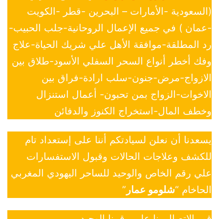
(السعودية -الأمارات – البحرين -قطر -الكويت
-عمان ) في جميع الإعمال الروحانية-جلب الحبيب-
رد المطلقة-موافقة الأهل علي شريك الحياة-علاج
وفك أخطر أنواع السحر السفلي الأسود-طلاق بين
الازواج-مرض-جنون-سلب ارادة-فراق بين
الاخوات-الزواج بمن تحبون- أعمال استنزال
وخطف المال-استخراج الكنوز والدفائن
يسعدنا أن نعلن لسيادتكم أننا على إستعداد تام
للكشف وعلاجات الحالات وقبول الاستفسارات
علي رقم الخاص والوحيد للساحر اليهودي المغربي
الحاخام “
شلومو عمار
”
قم بالاتصال بنا علي رقمنا الوحيد