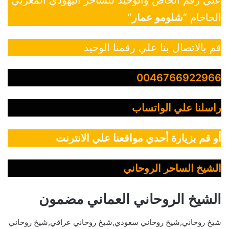
علي رقم الخاص والوحيد للساحر اليهودي المغربي
الحاخام “
شلومو عمار
”
قم بالاتصال بنا علي رقمنا الوحيد
0046766922966
راسلنا علي الواتساب
أو قم بزيارة أحدي مواقعنا علي الانترنت
الشيخ الساحر الروحاني
الشيخ الروحاني العماني مضمون
شيخ روحاني,شيخ روحاني سعودي,شيخ روحاني عراقي,شيخ روحاني