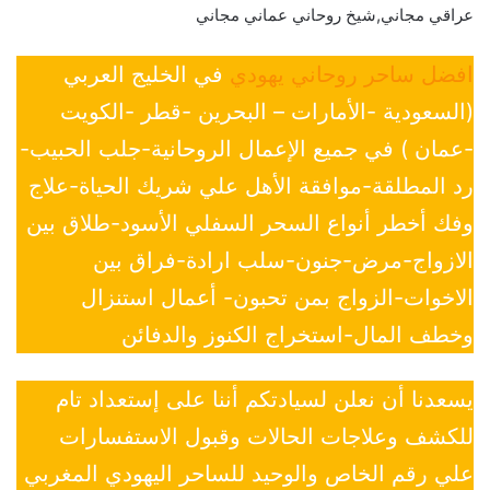
عراقي مجاني,شيخ روحاني عماني مجاني
افضل ساحر روحاني يهودي
في الخليج العربي
(السعودية -الأمارات – البحرين -قطر -الكويت
-عمان ) في جميع الإعمال الروحانية-جلب الحبيب-
رد المطلقة-موافقة الأهل علي شريك الحياة-علاج
وفك أخطر أنواع السحر السفلي الأسود-طلاق بين
الازواج-مرض-جنون-سلب ارادة-فراق بين
الاخوات-الزواج بمن تحبون- أعمال استنزال
وخطف المال-استخراج الكنوز والدفائن
يسعدنا أن نعلن لسيادتكم أننا على إستعداد تام
للكشف وعلاجات الحالات وقبول الاستفسارات
علي رقم الخاص والوحيد للساحر اليهودي المغربي