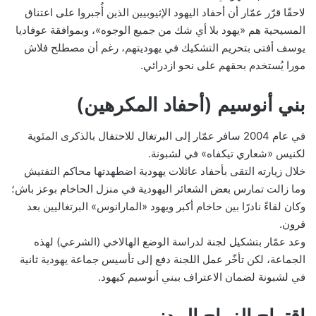
لاحقًا قرّر عمّار أن أحفاد اليهود الإثيوبيين الذين أُجبروا على اعتناق
المسيحية هم «يهود بلا أي شك من جميع الوجوه»، وبموافقة عوفاديا
يوسف أفتى بتحريم التشكيك في يهوديتهم، رغم أن مصطلح فلاش
مورا يُستخدم بحقهم على نحو ازدرائي.
بني أنوسيم (أحفاد المكرهين)
في عام 2004 سافر عمّار إلى البرتغال للاحتفال بالذكرى المئوية
لكنيس «شعاري تيكفاه» في لشبونة.
خلال زيارته التقى بأحفاد عائلات يهودية اضطهدتها محاكم التفتيش
وما زالت تمارس بعض الشعائر اليهودية في منزل الحاخام بوعز باش؛
وكان لقاءً نادرًا بين حاخام أكبر ويهود «المارانوس» البرتغاليين بعد
قرون.
وعد عمّار بتشكيل لجنة لدراسة الوضع الهالاخي (الشرعي) لهذه
الجماعة، لكن تأخّر عمل اللجنة دفع إلى تأسيس جماعة يهودية ثانية
في لشبونة لضمان الاعتراف ببني أنوسيم كيهود.