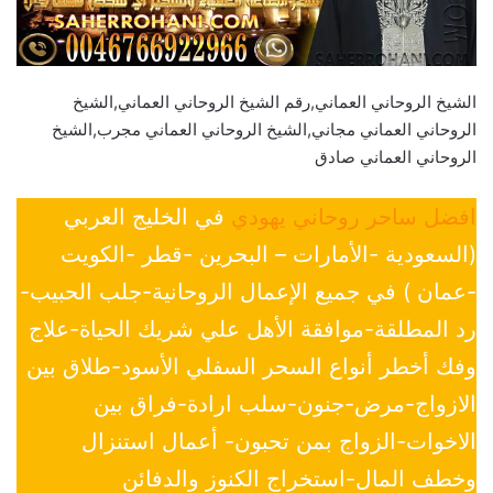
الشيخ الروحاني العماني,رقم الشيخ الروحاني العماني,الشيخ
الروحاني العماني مجاني,الشيخ الروحاني العماني مجرب,الشيخ
الروحاني العماني صادق
افضل ساحر روحاني يهودي
في الخليج العربي
(السعودية -الأمارات – البحرين -قطر -الكويت
-عمان ) في جميع الإعمال الروحانية-جلب الحبيب-
رد المطلقة-موافقة الأهل علي شريك الحياة-علاج
وفك أخطر أنواع السحر السفلي الأسود-طلاق بين
الازواج-مرض-جنون-سلب ارادة-فراق بين
الاخوات-الزواج بمن تحبون- أعمال استنزال
وخطف المال-استخراج الكنوز والدفائن