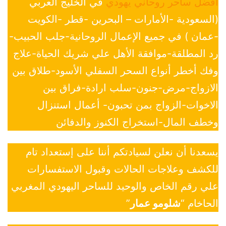
افضل ساحر روحاني يهودي
في الخليج العربي
(السعودية -الأمارات – البحرين -قطر -الكويت
-عمان ) في جميع الإعمال الروحانية-جلب الحبيب-
رد المطلقة-موافقة الأهل علي شريك الحياة-علاج
وفك أخطر أنواع السحر السفلي الأسود-طلاق بين
الازواج-مرض-جنون-سلب ارادة-فراق بين
الاخوات-الزواج بمن تحبون- أعمال استنزال
وخطف المال-استخراج الكنوز والدفائن
يسعدنا أن نعلن لسيادتكم أننا على إستعداد تام
للكشف وعلاجات الحالات وقبول الاستفسارات
علي رقم الخاص والوحيد للساحر اليهودي المغربي
الحاخام “
شلومو عمار
”