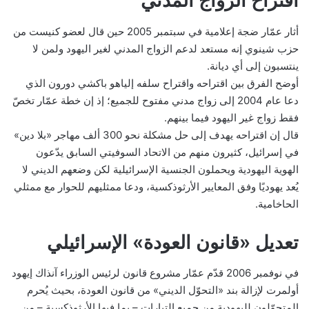
اقتراح الزواج المدني
أثار عمّار ضجة إعلامية في سبتمبر 2005 حين قال لعضو كنيست من
حزب شينوي إنه مستعد لدعم الزواج المدني لغير اليهود ولمن لا
ينتسبون إلى أي ديانة.
أوضح الفرق بين اقتراحه واقتراح سلفه إلياهو باكشي دورون الذي
دعا عام 2004 إلى زواج مدني مفتوح للجميع؛ إذ إن خطة عمّار تخصّ
فقط زواج غير اليهود فيما بينهم.
قال إن اقتراحه يهدف إلى حل مشكلة نحو 300 ألف مهاجر «بلا دين»
في إسرائيل، كثيرون منهم من الاتحاد السوفيتي السابق يدّعون
الهوية اليهودية ويحملون الجنسية الإسرائيلية لكن وضعهم الديني لا
يُعد يهوديًا وفق المعايير الأرثوذكسية، ودعا ممثليهم للحوار مع ممثلي
الحاخامية.
تعديل «قانون العودة» الإسرائيلي
في نوفمبر 2006 قدّم عمّار مشروع قانون لرئيس الوزراء آنذاك إيهود
أولمرت لإزالة بند «التحوّل الديني» من قانون العودة، بحيث يُحرم
المتحوّلون لليهودية من جميع التيارات – بما فيها الأرثوذكسية – من