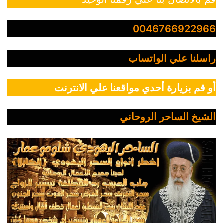
0046766922966
راسلنا علي الواتساب
أو قم بزيارة أحدي مواقعنا علي الانترنت
الشيخ الساحر الروحاني