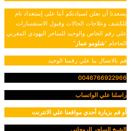
يسعدنا أن نعلن لسيادتكم أننا على إستعداد تام
للكشف وعلاجات الحالات وقبول الاستفسارات
علي رقم الخاص والوحيد للساحر اليهودي المغربي
الحاخام “
شلومو عمار
”
قم بالاتصال بنا علي رقمنا الوحيد
0046766922966
راسلنا علي الواتساب
أو قم بزيارة أحدي مواقعنا علي الانترنت
الشيخ الساحر الروحاني