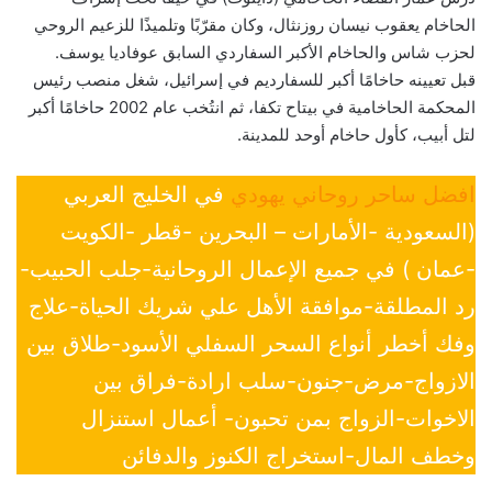
الحاخام يعقوب نيسان روزنثال، وكان مقرّبًا وتلميذًا للزعيم الروحي
لحزب شاس والحاخام الأكبر السفاردي السابق عوفاديا يوسف.
قبل تعيينه حاخامًا أكبر للسفارديم في إسرائيل، شغل منصب رئيس
المحكمة الحاخامية في بيتاح تكفا، ثم انتُخب عام 2002 حاخامًا أكبر
لتل أبيب، كأول حاخام أوحد للمدينة.
افضل ساحر روحاني يهودي
في الخليج العربي
(السعودية -الأمارات – البحرين -قطر -الكويت
-عمان ) في جميع الإعمال الروحانية-جلب الحبيب-
رد المطلقة-موافقة الأهل علي شريك الحياة-علاج
وفك أخطر أنواع السحر السفلي الأسود-طلاق بين
الازواج-مرض-جنون-سلب ارادة-فراق بين
الاخوات-الزواج بمن تحبون- أعمال استنزال
وخطف المال-استخراج الكنوز والدفائن