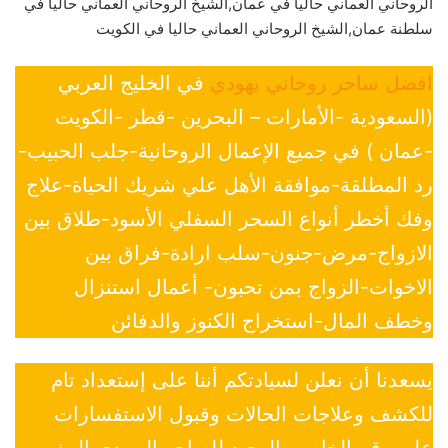
الروحاني العماني حاليا في عمان,الشيخ الروحاني العماني حاليا في
سلطنة عمان,الشيخ الروحاني العماني حاليا في الكويت
افضل ساحر روحاني يهودي
في الخليج العربي
(السعودية -الأمارات – البحرين -قطر -الكويت
-عمان ) في جميع الإعمال الروحانية-جلب الحبيب-
رد المطلقة-موافقة الأهل علي شريك الحياة-علاج
وفك أخطر أنواع السحر السفلي الأسود-طلاق بين
الازواج-مرض-جنون-سلب ارادة-فراق بين
الاخوات-الزواج بمن تحبون- أعمال استنزال
وخطف المال-استخراج الكنوز والدفائن
يسعدنا أن نعلن لسيادتكم أننا على إستعداد تام
للكشف وعلاجات الحالات وقبول الاستفسارات