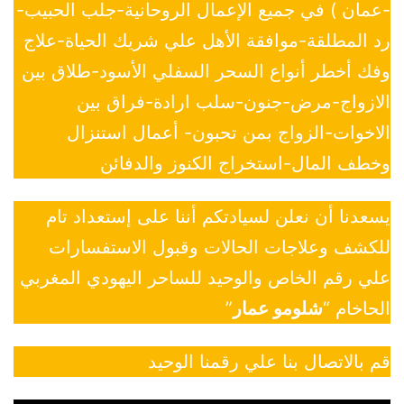
-عمان ) في جميع الإعمال الروحانية-جلب الحبيب-
رد المطلقة-موافقة الأهل علي شريك الحياة-علاج
وفك أخطر أنواع السحر السفلي الأسود-طلاق بين
الازواج-مرض-جنون-سلب ارادة-فراق بين
الاخوات-الزواج بمن تحبون- أعمال استنزال
وخطف المال-استخراج الكنوز والدفائن
يسعدنا أن نعلن لسيادتكم أننا على إستعداد تام
للكشف وعلاجات الحالات وقبول الاستفسارات
علي رقم الخاص والوحيد للساحر اليهودي المغربي
الحاخام “
شلومو عمار
”
قم بالاتصال بنا علي رقمنا الوحيد