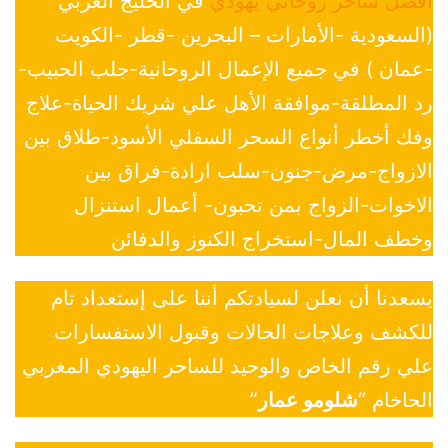
افضل ساحر روحاني يهودي
في الخليج العربي
(السعودية -الأمارات – البحرين -قطر -الكويت
-عمان ) في جميع الإعمال الروحانية-جلب الحبيب-
رد المطلقة-موافقة الأهل علي شريك الحياة-علاج
وفك أخطر أنواع السحر السفلي الأسود-طلاق بين
الازواج-مرض-جنون-سلب ارادة-فراق بين
الاخوات-الزواج بمن تحبون- أعمال استنزال
وخطف المال-استخراج الكنوز والدفائن
يسعدنا أن نعلن لسيادتكم أننا على إستعداد تام
للكشف وعلاجات الحالات وقبول الاستفسارات
علي رقم الخاص والوحيد للساحر اليهودي المغربي
الحاخام “
شلومو عمار
”