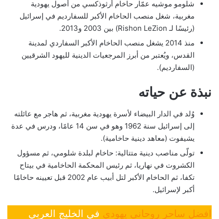
شلومو موشيه عمّار حاخام أرثوذكسي من أصول يهودية
مغربية، شغل منصب الحاخام الأكبر للسفارديم في إسرائيل
(رئيسًا لـ Rishon LeZion) بين 2003 و2013.
منذ 2014 يشغل منصب الحاخام الأكبر السفاردي لمدينة
القدس، ويُعتبر من أبرز المرجعيات الدينية لليهود الشرقيين
(السفارديم).
نبذة عن حياته
وُلد في الدار البيضاء لأسرة يهودية مغربية، ثم هاجر مع عائلته
إلى إسرائيل سنة 1962 وهو في سن 14 عامًا، ودرس في عدة
يشيفوت (معاهد دينية حاخامية).
تولّى مناصب دينية متتالية: حاخام لبلدة شلومي، ثم مسؤول
الكشروت في نهاريا، ثم رئيس المحكمة الحاخامية في بيتاح
تكفا، ثم الحاخام الأكبر لتل أبيب عام 2002 قبل تعيينه حاخامًا
أكبر لإسرائيل.
افضل ساحر روحاني يهودي
في الخليج العربي