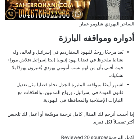
الساحر اليهودي شلومو عمار
أدواره ومواقفه البارزة
يُعد مرجعًا روحيًا لليهود السفارديم في إسرائيل والعالم، وله
نشاط ملحوظ في قضايا يهود إثيوبيا (بيتا إسرائيل/فلاش مورا)
حيث أفتى بأن من لهم نسب أمومي يهودي يُعتبرون يهودًا بلا
تشكيك.
اشتهر أيضًا بمواقفه المثيرة للجدل تجاه قضايا مثل تعديل
قانون العودة في إسرائيل، وزواج المدنيين، والعلاقات مع
التيارات الإصلاحية والمحافظة في اليهودية.
إذا أحببت أترجم لك المقال كامل ترجمة موسّعة أو أعمل لك تلخيص
أكثر تفصيلاً لكل فقرة.
اكمل الترجمةReviewed 20 sources