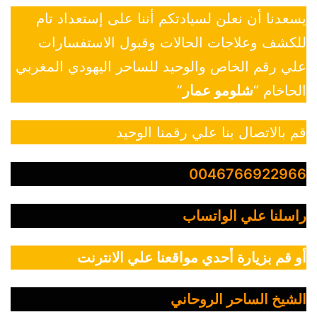
يسعدنا أن نعلن لسيادتكم أننا على إستعداد تام
للكشف وعلاجات الحالات وقبول الاستفسارات
علي رقم الخاص والوحيد للساحر اليهودي المغربي
الحاخام “
شلومو عمار
”
قم بالاتصال بنا علي رقمنا الوحيد
0046766922966
راسلنا علي الواتساب
أو قم بزيارة أحدي مواقعنا علي الانترنت
الشيخ الساحر الروحاني