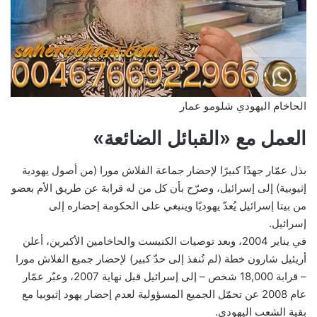
الحاخام اليهودي شلومو عمار
العمل مع «القبائل الضائعة»
بذل عمّار جهدًا كبيرًا لإحضار جماعة الفلاش مورا (من أصول يهودية
إثيوبية) إلى إسرائيل، وصرّح بأن كل من له قرابة عن طريق الأم بعضو
من بيتا إسرائيل يُعدّ يهوديًا وينبغي على الحكومة إحضاره إلى
إسرائيل.
في يناير 2004، وبعد توصيات الكنيست والحاخامين الأكبرين، أعلن
أريئيل شارون خطة (لم تُنفذ إلى حدّ كبير) لإحضار جميع الفلاش مورا
– قرابة 18,000 شخص – إلى إسرائيل قبل نهاية 2007، وعبّر عمّار
عام 2008 عن تحمّل الجميع المسؤولية لعدم إحضار يهود إثيوبيا مع
بقية الشعب اليهودي.