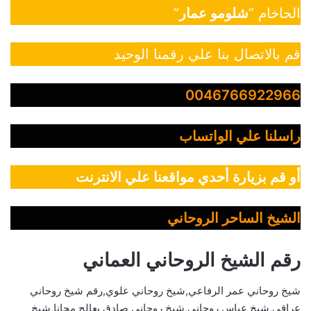
الحاخام “
شلومو عمار
”
قم بالاتصال بنا علي رقمنا الوحيد
0046766922966
راسلنا علي الواتساب
أو قم بزيارة أحدي مواقعنا علي الانترنت
الشيخ الساحر الروحاني
رقم الشيخ الروحاني العماني
شيخ روحاني عمر الرفاعي,شيخ روحاني علوي,رقم شيخ روحاني
عراقي,شيخ عباس روحاني,شيخ روحاني صادق يعالج مجانا,شيخ