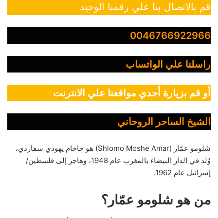
قم بالاتصال بنا علي رقمنا الوحيد
0046766922966
راسلنا علي الواتساب
أو قم بزيارة أحدي مواقعنا علي الانترنت
الشيخ الساحر الروحاني
شلومو عمّار (Shlomo Moshe Amar) هو حاخام يهودي سفاردي،
وُلد في الدار البيضاء بالمغرب عام 1948، وهاجر إلى فلسطين/
إسرائيل عام 1962.
من هو شلومو عمّار؟