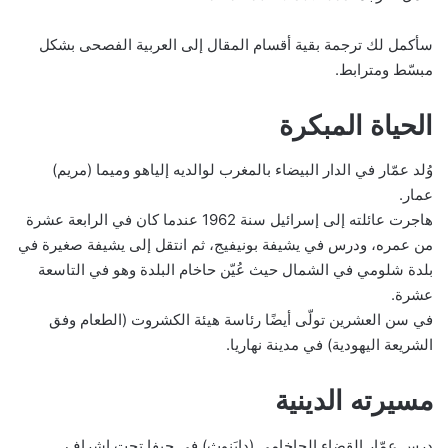
سأكمل لك ترجمة بقية أقسام المقال إلى العربية الفصحى بشكل
مبسّط ومترابط.
الحياة المبكرة
وُلد عمّار في الدار البيضاء بالمغرب لوالديه إلياهو وميما (مريم)
عمار.
هاجرت عائلته إلى إسرائيل سنة 1962 عندما كان في الرابعة عشرة
من عمره، ودرس في يشيفة بونيفيج، ثم انتقل إلى يشيفة صغيرة في
بلدة شلومي في الشمال حيث عُيّن حاخام البلدة وهو في التاسعة
عشرة.
في سن العشرين تولّى أيضًا رئاسة هيئة الكشروت (الطعام وفق
الشريعة اليهودية) في مدينة نهاريا.
مسيرته الدينية
درس عمّار القضاء الحاخامي (دايَنوث) في حيفا تحت إشراف