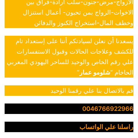
الازواج-مرض-جنون-سلب ارادة-فراق بين
الاخوات-الزواج بمن تحبون- أعمال استنزال
وخطف المال-استخراج الكنوز والدفائن
يسعدنا أن نعلن لسيادتكم أننا على إستعداد تام
للكشف وعلاجات الحالات وقبول الاستفسارات
علي رقم الخاص والوحيد للساحر اليهودي المغربي
الحاخام “
شلومو عمار
”
قم بالاتصال بنا علي رقمنا الوحيد
0046766922966
راسلنا علي الواتساب